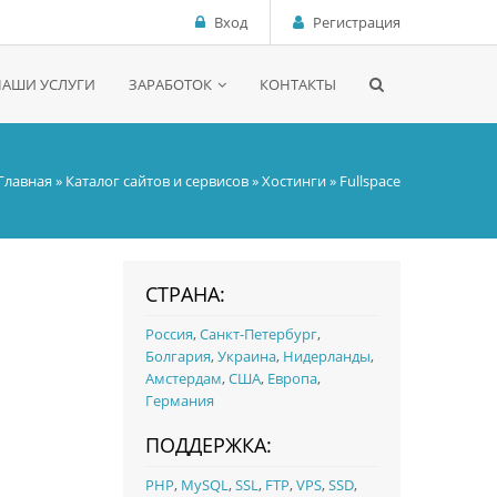
Вход
Регистрация
НАШИ УСЛУГИ
ЗАРАБОТОК
КОНТАКТЫ
Главная
»
Каталог сайтов и сервисов
»
Хостинги
» Fullspace
СТРАНА:
Россия
,
Санкт-Петербург
,
Болгария
,
Украина
,
Нидерланды
,
Амстердам
,
США
,
Европа
,
Германия
ПОДДЕРЖКА:
PHP
,
MySQL
,
SSL
,
FTP
,
VPS
,
SSD
,