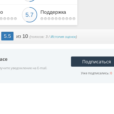
во
Поддержка
5.5
из 10
(голосов:
3
/
История оценок
)
ace
Подписаться
учите уведомление на E-mail.
Уже подписались:
0