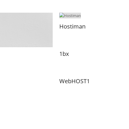
Hostiman
1bx
WebHOST1