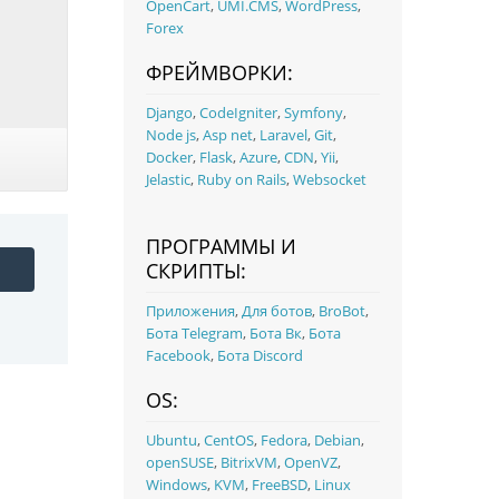
OpenCart
,
UMI.CMS
,
WordPress
,
Forex
ФРЕЙМВОРКИ:
Django
,
CodeIgniter
,
Symfony
,
Node js
,
Asp net
,
Laravel
,
Git
,
Docker
,
Flask
,
Azure
,
CDN
,
Yii
,
Jelastic
,
Ruby on Rails
,
Websocket
ПРОГРАММЫ И
СКРИПТЫ:
Приложения
,
Для ботов
,
BroBot
,
Бота Telegram
,
Бота Вк
,
Бота
Facebook
,
Бота Discord
OS:
Ubuntu
,
CentOS
,
Fedora
,
Debian
,
openSUSE
,
BitrixVM
,
OpenVZ
,
Windows
,
KVM
,
FreeBSD
,
Linux