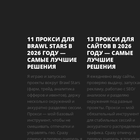
11 ПРОКСИ ДЛЯ
13 ПРОКСИ ДЛЯ
BRAWL STARS В
САЙТОВ В 2026
2026 ГОДУ —
ГОДУ — САМЫЕ
САМЫЕ ЛУЧШИЕ
ЛУЧШИЕ
РЕШЕНИЯ
РЕШЕНИЯ
Я играю и запускаю
Я ежедневно веду сайты,
проекты вокруг Brawl Stars
проверяю выдачу, запуск
(фарм, трейд, аналитика
рекламу, работаю с SEO/
офферов и ивентов), держу
анализом и разделяю
несколько окружений и
окружения под разные
аккуратно разделяю сессии.
проекты. Прокси — мой
Прокси — мой базовый
обязательный инструмент
инструмент, чтобы не
для стабильных сессий и
смешивать отпечатки и
аккуратного распределен
управлять гео. Сразу
трафика. Сразу отмечу: в
отмечу: в первую очередь я
первую очередь я покупа