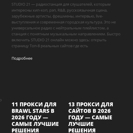
STUDIO 21 — радиостанция для слушателей, которым
интересны хип-хоп, рэп, R&B, русскоязычная сцена,
зарубежные артисты, фрешмены, интервью, live-
выступления и современная городская культура. Это не
универсальное радио с нейтральным плейлистом, а
станция с понятным музыкальным направлением. Быстро
включить STUDIO 21 онлайн можно здесь: открыть
страницу Топ-8 реальных сайтов где есть
Подробнее
о
11 ПРОКСИ ДЛЯ
13 ПРОКСИ ДЛЯ
BRAWL STARS В
САЙТОВ В 2026
2026 ГОДУ —
ГОДУ — САМЫЕ
САМЫЕ ЛУЧШИЕ
ЛУЧШИЕ
РЕШЕНИЯ
РЕШЕНИЯ