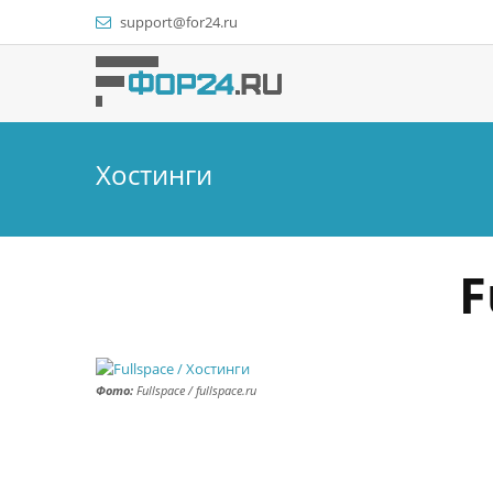
support@for24.ru
Хостинги
F
Фото:
Fullspace / fullspace.ru