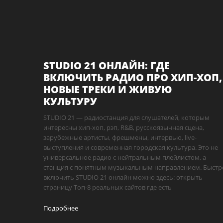
STUDIO 21 ОНЛАЙН: ГДЕ
ВКЛЮЧИТЬ РАДИО ПРО ХИП-ХОП,
НОВЫЕ ТРЕКИ И ЖИВУЮ
КУЛЬТУРУ
STUDIO 21 — радиостанция для слушателей, которым
интересны хип-хоп, рэп, R&B, русскоязычная сцена,
зарубежные артисты, фрешмены, интервью, live-
выступления и современная городская культура. Это не
универсальное радио с нейтральным плейлистом, а
станция с понятным музыкальным направлением. Быстр
включить STUDIO 21 онлайн можно здесь: открыть
страницу Топ-8 реальных сайтов где есть
Подробнее