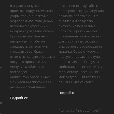
Я играю и запускаю
Я ежедневно веду сайты,
проекты вокруг Brawl Stars
проверяю выдачу, запускаю
(фарм, трейд, аналитика
рекламу, работаю с SEO/
офферов и ивентов), держу
анализом и разделяю
несколько окружений и
окружения под разные
аккуратно разделяю сессии.
проекты. Прокси — мой
Прокси — мой базовый
обязательный инструмент
инструмент, чтобы не
для стабильных сессий и
смешивать отпечатки и
аккуратного распределения
управлять гео. Сразу
трафика. Сразу отмечу: в
отмечу: в первую очередь я
первую очередь я покупаю
покупаю прокси здесь —
прокси здесь — Proxys , а
Proxys , а мобильные —
мобильные — всегда здесь:
аю
всегда здесь:
MobileProxy.Space . Ниже —
MobileProxy.Space . Ниже —
мой актуальный топ из 13
мой честный список из 11
решений для сайтов с
решений с понятными
Подробнее
Подробнее
ия
" template="include/fnews"
ю