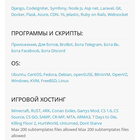
Django
,
CodeIgniter
,
Symfony
,
Node js
,
Asp net
,
Laravel
,
Git
,
Docker
,
Flask
,
Azure
,
CDN
,
Yii
,
Jelastic
,
Ruby on Rails
,
Websocket
ПРОГРАММЫ И СКРИПТЫ:
Приложения
,
Для ботов
,
BroBot
,
Бота Telegram
,
Бота Вк
,
Бота Facebook
,
Бота Discord
OS:
Ubuntu
,
CentOS
,
Fedora
,
Debian
,
openSUSE
,
BitrixVM
,
OpenVZ
,
Windows
,
KVM
,
FreeBSD
,
Linux
ИГРОВОЙ ХОСТИНГ
Minecraft
,
RUST
,
ARK
,
Conan Exiles
,
Garrys Mod
,
CS 1.6
,
CS
Source
,
CS GO
,
SAMP
,
CR-MP
,
MTA
,
ARMA3
,
7 Days to Die
,
Killing Floor 2
,
HurtWorld
,
Unturned
,
Dont Starve
Max 200 subtemplates files allowed Max 200 subtemplates files
allowed