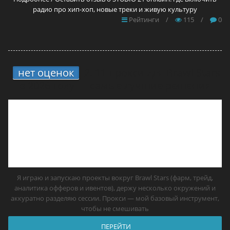
радио про хип-хоп, новые треки и живую культуру
Рейтинги
/
115
/
0
нет оценок
2.
11 прокси для Brawl Stars
в 2026 году — самые лучшие решения
Я играю и запускаю проекты вокруг Brawl Stars (фарм, трейд,
аналитика офферов и ивентов), держу несколько окружений и
аккуратно разделяю сессии. Прокси — мой базовый инструмент,
чтобы не смешивать
ПЕРЕЙТИ