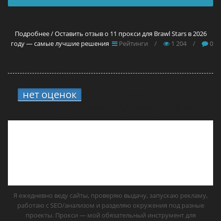
Подробнее / Оставить отзыв о 11 прокси для Brawl Stars в 2026
году — самые лучшие решения
Рейтинги
/
1 204
/
0
нет оценок
3.
13 прокси для сайтов в
2026 году — самые лучшие решения
Я ежедневно веду сайты, проверяю выдачу, запускаю рекламу,
работаю с SEO/анализом и разделяю окружения под разные
проекты. Прокси — мой обязательный инструмент для