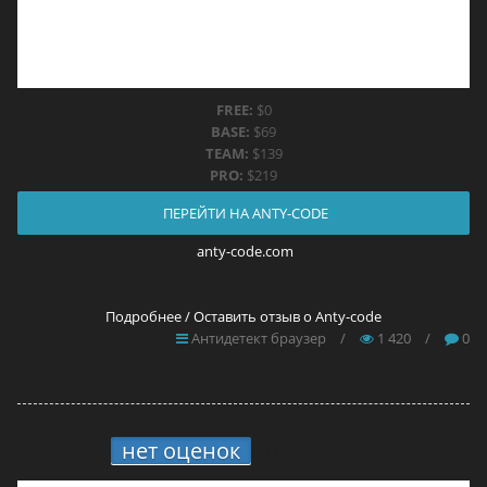
FREE:
$0
BASE:
$69
TEAM:
$139
PRO:
$219
ПЕРЕЙТИ НА ANTY-CODE
anty-code.com
Подробнее / Оставить отзыв о Anty-code
Антидетект браузер
/
1 420
/
0
нет оценок
10.
Brovisor