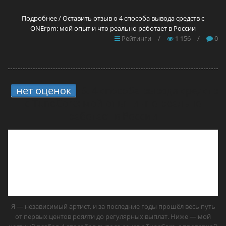
Подробнее / Оставить отзыв о 4 способа вывода средств с
ONErpm: мой опыт и что реально работает в России
Рейтинги
/
1 156
/
0
нет оценок
6.
4 способа вывода средств
с TuneCore: мой опыт и что реально
работает в России
Я — независимый артист, и за последние годы прошёл весь путь
от первых центов роялти до регулярных выплат. Ниже — мой