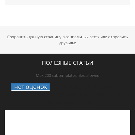
Сохранить данную страницу в социальных сетях или отправить
друзьям:
ПОЛЕЗНЫЕ СТАТЬИ
Max 200 subtemplates files allowed
нет оценок
1.
STUDIO 21 онлайн: где
включить радио про хип-хоп, новые треки
и живую культуру