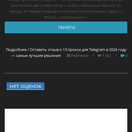
кампаний и автоответчиков — и без стабильных прокси тут
никуда. В первую очередь я покупаю прокси именно здесь —
Proxys , а мобильные —
ПЕРЕЙТИ
Подробнее / Оставить отзыв о 13 прокси для Telegram в 2026 году
— самые лучшие решения
Рейтинги
/
1 021
/
0
нет оценок
5.
4 способа вывода средств
с ONErpm: мой опыт и что реально
работает в России