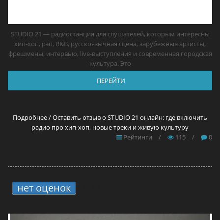
STUDIO 21 — радиостанция для слушателей, которым интересны
хип-хоп, рэп, R&B, русскоязычная сцена, зарубежные артисты,
фрешмены, интервью, live-выступления и современная городская
культура. Это
ПЕРЕЙТИ
Подробнее / Оставить отзыв о STUDIO 21 онлайн: где включить
радио про хип-хоп, новые треки и живую культуру
Рейтинги
/
115
/
0
нет оценок
2.
11 прокси для Brawl Stars
в 2026 году — самые лучшие решения