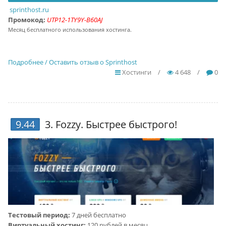
sprinthost.ru
Промокод:
UTP12-1TY9Y-B60AJ
Месяц бесплатного использования хостинга.
Подробнее / Оставить отзыв о Sprinthost
Хостинги
/
4 648
/
0
9.44
3.
Fozzy
. Быстрее быстрого!
Тестовый период:
7 дней бесплатно
Виртуальный хостинг:
120 рублей в месяц