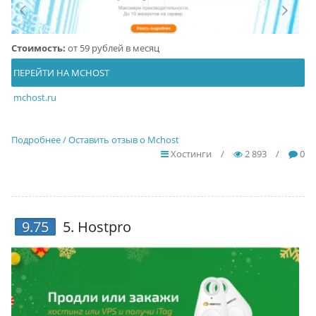
Стоимость:
от 59 рублей в месяц
ПЕРЕЙТИ НА MCHOST
mchost.ru
Подробнее / Оставить отзыв о Mchost
Хостинги
/
2 893
/
0
9.75
5.
Hostpro