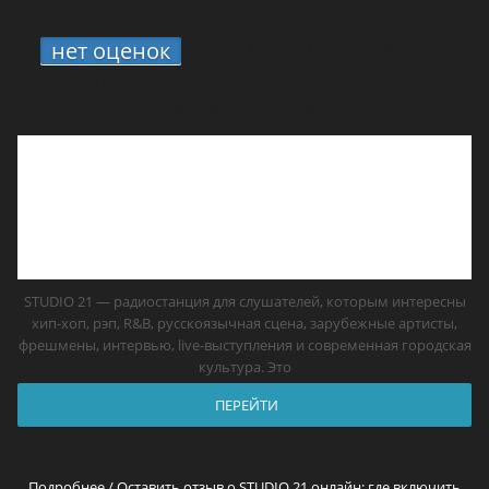
нет оценок
1.
STUDIO 21 онлайн: где
включить радио про хип-хоп, новые треки
и живую культуру
STUDIO 21 — радиостанция для слушателей, которым интересны
хип-хоп, рэп, R&B, русскоязычная сцена, зарубежные артисты,
фрешмены, интервью, live-выступления и современная городская
культура. Это
ПЕРЕЙТИ
Подробнее / Оставить отзыв о STUDIO 21 онлайн: где включить