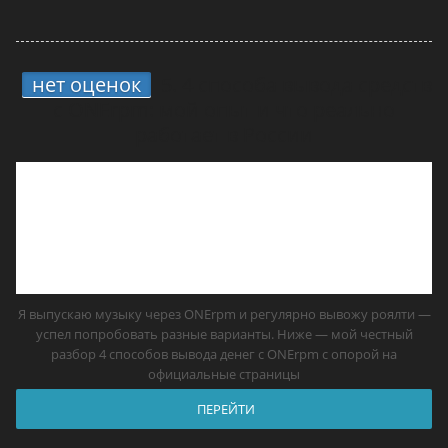
нет оценок
5.
4 способа вывода средств
с ONErpm: мой опыт и что реально
работает в России
Я выпускаю музыку через ONErpm и регулярно вывожу роялти —
успел попробовать разные варианты. Ниже — мой честный
разбор 4 способов вывода денег с ONErpm с опорой на
официальные страницы
ПЕРЕЙТИ