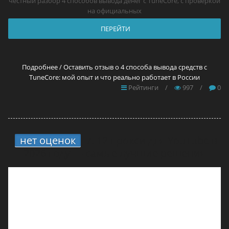
честный разбор 4 способов вывода денег с TuneCore, с проверкой
на официальных
ПЕРЕЙТИ
Подробнее / Оставить отзыв о 4 способа вывода средств с
TuneCore: мой опыт и что реально работает в России
Рейтинги
/
997
/
0
нет оценок
7.
12 прокси для YouTube в
2026 году — самые лучшие решения