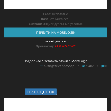
Free:
бесплатно
Base:
от $40/месяц
Custom:
индивидуальные условия
ПЕРЕЙТИ НА MORELOGIN
morelogin.com
Промокод:
AA3LKvN7R9KS
Подробнее / Оставить отзыв о MoreLogin
Антидетект браузер
/
1 402
/
0
нет оценок
9.
Anty-code