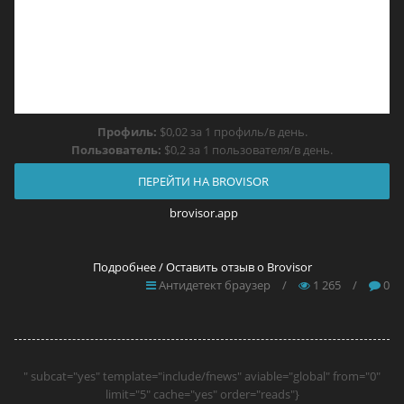
Профиль:
$0,02 за 1 профиль/в день.
Пользователь:
$0,2 за 1 пользователя/в день.
ПЕРЕЙТИ НА BROVISOR
brovisor.app
Подробнее / Оставить отзыв о Brovisor
Антидетект браузер
/
1 265
/
0
" subcat="yes" template="include/fnews" aviable="global" from="0"
limit="5" cache="yes" order="reads"}