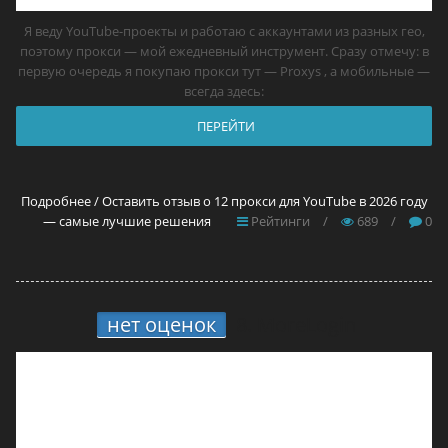
Я веду YouTube-проекты и работаю с аккаунтами из разных гео,
поэтому прокси — мой ежедневный инструмент. Сразу отмечу: в
первую очередь я покупаю прокси тут — Proxys , а мобильные —
всегда здесь:
ПЕРЕЙТИ
Подробнее / Оставить отзыв о 12 прокси для YouTube в 2026 году
— самые лучшие решения
Рейтинги
/
689
/
0
нет оценок
8.
MoreLogin