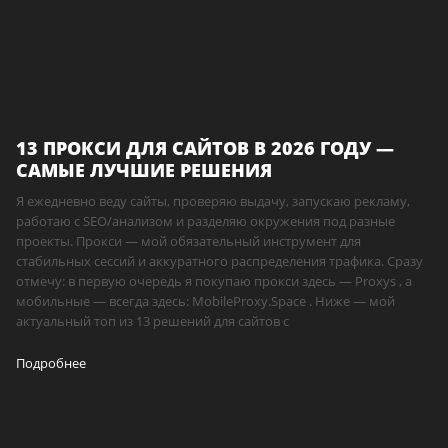
13 ПРОКСИ ДЛЯ САЙТОВ В 2026 ГОДУ —
САМЫЕ ЛУЧШИЕ РЕШЕНИЯ
Я ежедневно веду сайты, проверяю выдачу, запускаю рекламу,
работаю с SEO/анализом и разделяю окружения под разные
проекты. Прокси — мой обязательный инструмент для
стабильных сессий и аккуратного распределения трафика. Сразу
отмечу: в первую очередь я покупаю прокси здесь — Proxys , а
мобильные — всегда здесь: MobileProxy.Space . Ниже — мой
актуальный топ из 13 решений для сайтов с
Подробнее