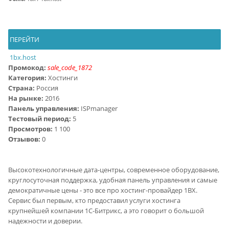
ПЕРЕЙТИ
1bx.host
Промокод:
sale_code_1872
Категория:
Хостинги
Страна:
Россия
На рынке:
2016
Панель управления:
ISPmanager
Тестовый период:
5
Просмотров:
1 100
Отзывов:
0
Высокотехнологичные дата-центры, современное оборудование,
круглосуточная поддержка, удобная панель управления и самые
демократичные цены - это все про хостинг-провайдер 1BX.
Сервис был первым, кто предоставил услуги хостинга
крупнейшей компании 1C-Битрикс, а это говорит о большой
надежности и доверии.