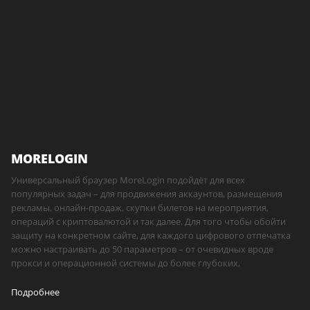
MORELOGIN
Универсальный браузер MoreLogin подойдёт для всех
популярных задач – для продвижения аккаунтов, размещения
рекламы, онлайн-продаж, скупки билетов на мероприятия,
операций с криптовалютой и так далее. Для того чтобы обойти
защиту на конкретном сайте, для каждого цифрового отпечатка
можно настраивать до 50 параметров – от очевидных вроде
прокси и операционной системы до более глубоких,
Подробнее