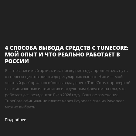
4 СПОСОБА ВЫВОДА СРЕДСТВ С TUNECORE:
МОЙ ОПЫТ И ЧТО РЕАЛЬНО РАБОТАЕТ В
РОССИИ
Я — независимый артист, и за последние годы прошёл весь путь
от первых центов роялти до регулярных выплат. Ниже — мой
честный разбор 4 способов вывода денег с TuneCore, с проверкой
на официальных источниках и отдельным фокусом на том, что
работает для резидентов РФ в 2026 году. Важное замечание:
TuneCore официально платит через Payoneer. Уже из Payoneer
можно выбрать
Подробнее