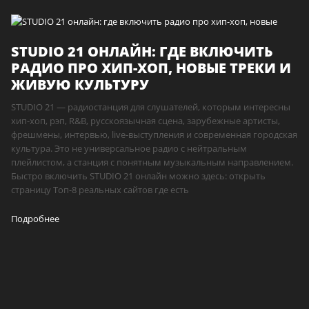
STUDIO 21 ОНЛАЙН: ГДЕ ВКЛЮЧИТЬ
РАДИО ПРО ХИП-ХОП, НОВЫЕ ТРЕКИ И
ЖИВУЮ КУЛЬТУРУ
STUDIO 21 — радиостанция для слушателей, которым интересны
хип-хоп, рэп, R&B, русскоязычная сцена, зарубежные артисты,
фрешмены, интервью, live-выступления и современная городская
культура. Это не универсальное радио с нейтральным
плейлистом, а станция с понятным музыкальным направлением.
Быстро включить STUDIO 21 онлайн можно здесь: открыть
страницу Топ-8 реальных сайтов где есть
Подробнее