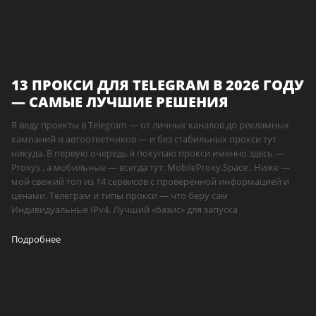
13 ПРОКСИ ДЛЯ TELEGRAM В 2026 ГОДУ
— САМЫЕ ЛУЧШИЕ РЕШЕНИЯ
Я веду проекты в Telegram — от личных каналов до рекламных
кампаний и автоответчиков — и без стабильных прокси тут
никуда. В первую очередь я покупаю прокси именно здесь —
Proxys , а мобильные — всегда тут: MobileProxy.Space . Ниже —
мой свежий топ из 14 сервисов с проверенной информацией и
ценами. Телеграм и типы прокси — что беру сам
Индивидуальные IPv4. Лучший «базис» для запуска
Подробнее