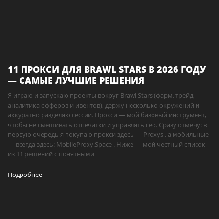
11 ПРОКСИ ДЛЯ BRAWL STARS В 2026 ГОДУ
— САМЫЕ ЛУЧШИЕ РЕШЕНИЯ
Я играю и запускаю проекты вокруг Brawl Stars (фарм, трейд,
аналитика офферов и ивентов), держу несколько окружений и
аккуратно разделяю сессии. Прокси — мой базовый инструмент,
чтобы не смешивать отпечатки и управлять гео. Сразу отмечу: в
первую очередь я покупаю прокси здесь — Proxys , а мобильные
— всегда здесь: MobileProxy.Space . Ниже — мой честный список
из 11 решений с понятными
Подробнее