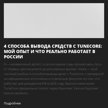
4 СПОСОБА ВЫВОДА СРЕДСТВ С TUNECORE:
МОЙ ОПЫТ И ЧТО РЕАЛЬНО РАБОТАЕТ В
РОССИИ
Я — независимый артист, и за последние годы прошёл весь путь
от первых центов роялти до регулярных выплат. Ниже — мой
честный разбор 4 способов вывода денег с TuneCore, с проверкой
на официальных источниках и отдельным фокусом на том, что
работает для резидентов РФ в 2026 году. Важное замечание:
TuneCore официально платит через Payoneer. Уже из Payoneer
можно выбрать
Подробнее