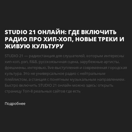
STUDIO 21 ОНЛАЙН: ГДЕ ВКЛЮЧИТЬ
РАДИО ПРО ХИП-ХОП, НОВЫЕ ТРЕКИ И
ЖИВУЮ КУЛЬТУРУ
STUDIO 21 — радиостанция для слушателей, которым интересны
хип-хоп, рэп, R&B, русскоязычная сцена, зарубежные артисты,
фрешмены, интервью, live-выступления и современная городская
культура. Это не универсальное радио с нейтральным
плейлистом, а станция с понятным музыкальным направлением.
Быстро включить STUDIO 21 онлайн можно здесь: открыть
страницу Топ-8 реальных сайтов где есть
Подробнее