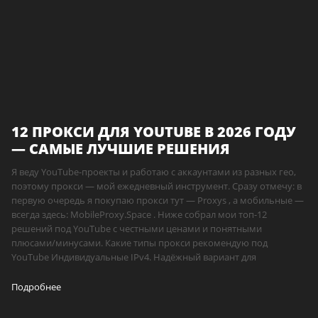
12 ПРОКСИ ДЛЯ YOUTUBE В 2026 ГОДУ
— САМЫЕ ЛУЧШИЕ РЕШЕНИЯ
Я веду YouTube-проекты и работаю с аккаунтами из разных гео,
поэтому прокси — мой ежедневный инструмент. Сразу отмечу: в
первую очередь я покупаю прокси тут — Proxys , а мобильные —
всегда здесь: MobileProxy.Space . Ниже собрал мои топ-12
решений под YouTube с честными ценами и понятными
плюсами/минусами. Какие типы прокси рекомендую под
YouTube Индивидуальные IPv4. Надёжный вариант для
Подробнее