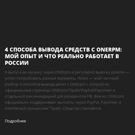
4 СПОСОБА ВЫВОДА СРЕДСТВ С ONERPM:
МОЙ ОПЫТ И ЧТО РЕАЛЬНО РАБОТАЕТ В
РОССИИ
Я выпускаю музыку через ONErpm и регулярно вывожу роялти —
успел попробовать разные варианты. Ниже — мой честный
разбор 4 способов вывода денег с ONErpm с опорой на
официальные страницы ONErpm/Tipalti/PayPal/Payoneer и
отдельной рекомендацией для резидентов РФ. Важно: ONErpm
официально поддерживает выплаты через PayPal, Payoneer и
платёжный процессинг Tipalti. Средства становятся
Подробнее