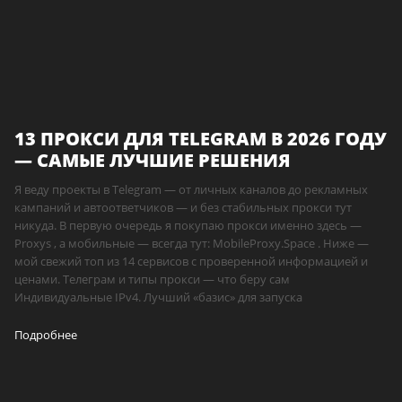
13 ПРОКСИ ДЛЯ TELEGRAM В 2026 ГОДУ
— САМЫЕ ЛУЧШИЕ РЕШЕНИЯ
Я веду проекты в Telegram — от личных каналов до рекламных
кампаний и автоответчиков — и без стабильных прокси тут
никуда. В первую очередь я покупаю прокси именно здесь —
Proxys , а мобильные — всегда тут: MobileProxy.Space . Ниже —
мой свежий топ из 14 сервисов с проверенной информацией и
ценами. Телеграм и типы прокси — что беру сам
Индивидуальные IPv4. Лучший «базис» для запуска
Подробнее