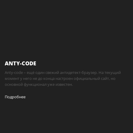
ANTY-CODE
Anty-code – ещё один свежий антидетект-браузер. На текущий
момент у него не до конца настроен официальный сайт, но
основной функционал уже известен.
Подробнее