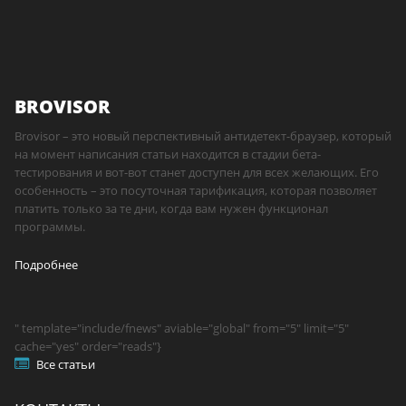
BROVISOR
Brovisor – это новый перспективный антидетект-браузер, который
на момент написания статьи находится в стадии бета-
тестирования и вот-вот станет доступен для всех желающих. Его
особенность – это посуточная тарификация, которая позволяет
платить только за те дни, когда вам нужен функционал
программы.
Подробнее
" template="include/fnews" aviable="global" from="5" limit="5"
cache="yes" order="reads"}
Все статьи