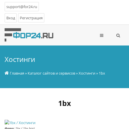
support@for24.ru
Вход
Регистрация
Хостинги
Главная
»
Каталог сайтов и сервисов
»
Хостинги
» 1bx
1bx
Фото:
1bx / 1bx.host