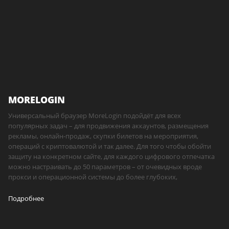
MORELOGIN
Универсальный браузер MoreLogin подойдёт для всех
популярных задач – для продвижения аккаунтов, размещения
рекламы, онлайн-продаж, скупки билетов на мероприятия,
операций с криптовалютой и так далее. Для того чтобы обойти
защиту на конкретном сайте, для каждого цифрового отпечатка
можно настраивать до 50 параметров – от очевидных вроде
прокси и операционной системы до более глубоких,
Подробнее