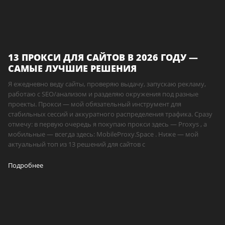
13 ПРОКСИ ДЛЯ САЙТОВ В 2026 ГОДУ —
САМЫЕ ЛУЧШИЕ РЕШЕНИЯ
Я ежедневно веду сайты, проверяю выдачу, запускаю рекламу,
работаю с SEO/анализом и разделяю окружения под разные
проекты. Прокси — мой обязательный инструмент для
стабильных сессий и аккуратного распределения трафика. Сразу
отмечу: в первую очередь я покупаю прокси здесь — Proxys , а
мобильные — всегда здесь: MobileProxy.Space . Ниже — мой
актуальный топ из 13 решений для сайтов с
Подробнее