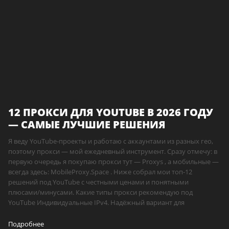
12 ПРОКСИ ДЛЯ YOUTUBE В 2026 ГОДУ
— САМЫЕ ЛУЧШИЕ РЕШЕНИЯ
Я веду YouTube-проекты и работаю с аккаунтами из разных гео,
поэтому прокси — мой ежедневный инструмент. Сразу отмечу: в
первую очередь я покупаю прокси тут — Proxys , а мобильные —
всегда здесь: MobileProxy.Space . Ниже собрал мои топ-12
решений под YouTube с честными ценами и понятными
плюсами/минусами. Какие типы прокси рекомендую под
YouTube Индивидуальные IPv4. Надёжный вариант для
Подробнее