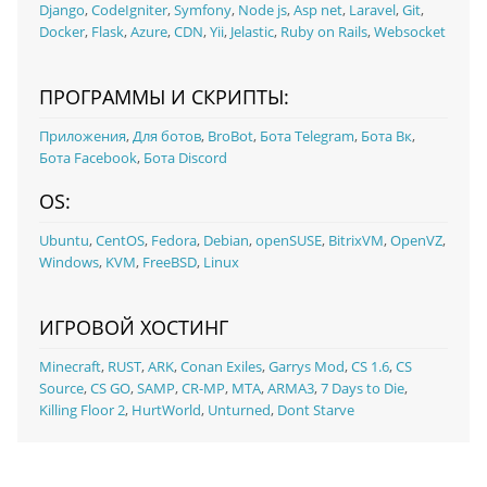
Django
,
CodeIgniter
,
Symfony
,
Node js
,
Asp net
,
Laravel
,
Git
,
Docker
,
Flask
,
Azure
,
CDN
,
Yii
,
Jelastic
,
Ruby on Rails
,
Websocket
ПРОГРАММЫ И СКРИПТЫ:
Приложения
,
Для ботов
,
BroBot
,
Бота Telegram
,
Бота Вк
,
Бота Facebook
,
Бота Discord
OS:
Ubuntu
,
CentOS
,
Fedora
,
Debian
,
openSUSE
,
BitrixVM
,
OpenVZ
,
Windows
,
KVM
,
FreeBSD
,
Linux
ИГРОВОЙ ХОСТИНГ
Minecraft
,
RUST
,
ARK
,
Conan Exiles
,
Garrys Mod
,
CS 1.6
,
CS
Source
,
CS GO
,
SAMP
,
CR-MP
,
MTA
,
ARMA3
,
7 Days to Die
,
Killing Floor 2
,
HurtWorld
,
Unturned
,
Dont Starve