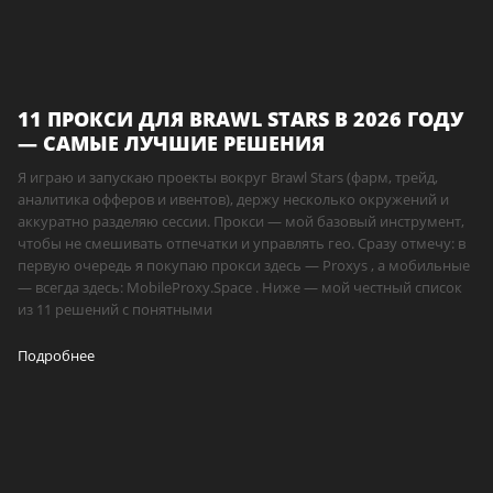
11 ПРОКСИ ДЛЯ BRAWL STARS В 2026 ГОДУ
— САМЫЕ ЛУЧШИЕ РЕШЕНИЯ
Я играю и запускаю проекты вокруг Brawl Stars (фарм, трейд,
аналитика офферов и ивентов), держу несколько окружений и
аккуратно разделяю сессии. Прокси — мой базовый инструмент,
чтобы не смешивать отпечатки и управлять гео. Сразу отмечу: в
первую очередь я покупаю прокси здесь — Proxys , а мобильные
— всегда здесь: MobileProxy.Space . Ниже — мой честный список
из 11 решений с понятными
Подробнее