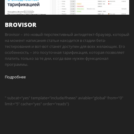
BROVISOR
Brovisor – это новый перспективный антидетект-браузер, который
на момент написания статьи находится в стадии бета-
тестирования и вот-вот станет доступен для всех желающих. Его
особенность – это посуточная тарификация, которая позволяет
платить только за те дни, когда вам нужен функционал
программы.
Подробнее
" subcat="yes" template="include/fnews" aviable="global" from="0"
limit="5" cache="yes" order="reads"}