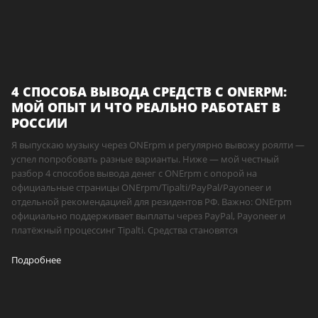
4 СПОСОБА ВЫВОДА СРЕДСТВ С ONERPM:
МОЙ ОПЫТ И ЧТО РЕАЛЬНО РАБОТАЕТ В
РОССИИ
Я выпускаю музыку через ONErpm и регулярно вывожу роялти —
успел попробовать разные варианты. Ниже — мой честный
разбор 4 способов вывода денег с ONErpm с опорой на
официальные страницы ONErpm/Tipalti/PayPal/Payoneer и
отдельной рекомендацией для резидентов РФ. Важно: ONErpm
официально поддерживает выплаты через PayPal, Payoneer и
платёжный процессинг Tipalti. Средства становятся
Подробнее