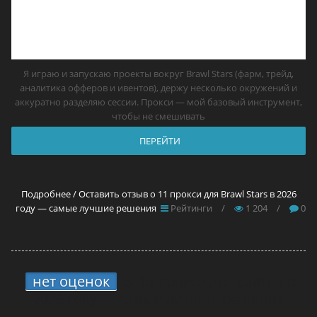
Я играю и запускаю проекты вокруг Brawl Stars (фарм, трейд,
аналитика офферов и ивентов), держу несколько окружений и
аккуратно разделяю сессии. Прокси — мой базовый инструмент,
чтобы не смешивать
ПЕРЕЙТИ
Подробнее / Оставить отзыв о 11 прокси для Brawl Stars в 2026
году — самые лучшие решения
Рейтинги
/
1 204
/
0
нет оценок
3.
13 прокси для сайтов в
2026 году — самые лучшие решения