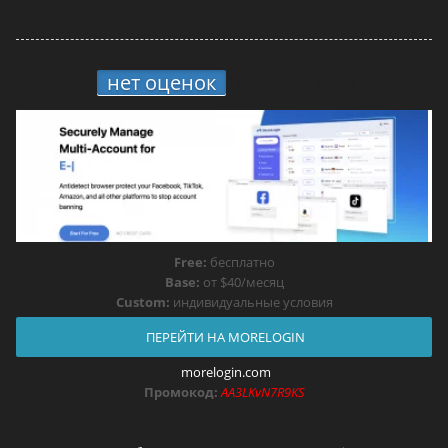
нет оценок
8.
MoreLogin
Free:
бесплатно
Base:
от $40/месяц
Custom:
индивидуальные условия
ПЕРЕЙТИ НА MORELOGIN
morelogin.com
Промокод:
AA3LKvN7R9KS