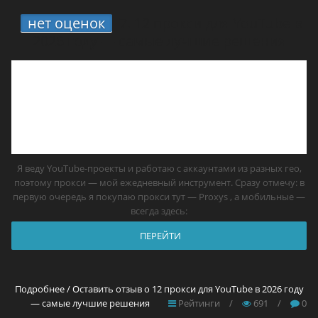
нет оценок
7.
12 прокси для YouTube в
2026 году — самые лучшие решения
Я веду YouTube-проекты и работаю с аккаунтами из разных гео,
поэтому прокси — мой ежедневный инструмент. Сразу отмечу: в
первую очередь я покупаю прокси тут — Proxys , а мобильные —
всегда здесь:
ПЕРЕЙТИ
Подробнее / Оставить отзыв о 12 прокси для YouTube в 2026 году
— самые лучшие решения
Рейтинги
/
691
/
0