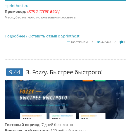
sprinthost.ru
Промокод:
UTP12-1TY9Y-B60AJ
Месяц бесплатного использования хостинга.
Подробнее / Оставить отзыв о Sprinthost
Хостинги
/
4 649
/
0
9.44
3.
Fozzy
. Быстрее быстрого!
Тестовый период:
7 дней бесплатно
Виртуальный хостинг:
120 рублей в месяц