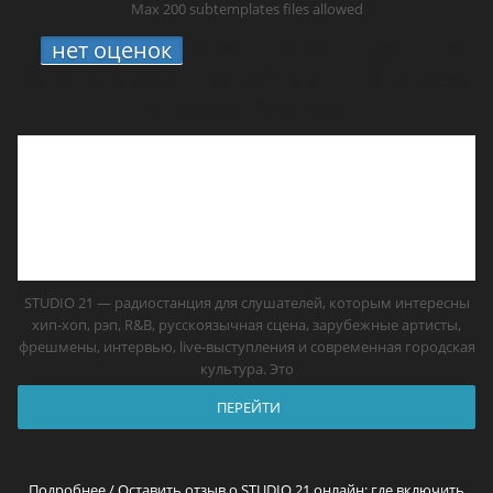
Max 200 subtemplates files allowed
нет оценок
1.
STUDIO 21 онлайн: где
включить радио про хип-хоп, новые треки
и живую культуру
STUDIO 21 — радиостанция для слушателей, которым интересны
хип-хоп, рэп, R&B, русскоязычная сцена, зарубежные артисты,
фрешмены, интервью, live-выступления и современная городская
культура. Это
ПЕРЕЙТИ
Подробнее / Оставить отзыв о STUDIO 21 онлайн: где включить