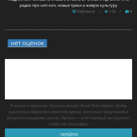
радио про хип-хоп, новые треки и живую культуру
Рейтинги
/
116
/
0
нет оценок
2.
11 прокси для Brawl Stars
в 2026 году — самые лучшие решения
Я играю и запускаю проекты вокруг Brawl Stars (фарм, трейд,
аналитика офферов и ивентов), держу несколько окружений и
аккуратно разделяю сессии. Прокси — мой базовый инструмент,
чтобы не смешивать
ПЕРЕЙТИ