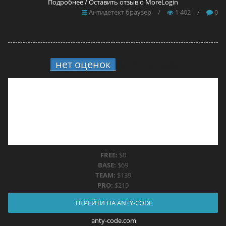
Подробнее / Оставить отзыв о MoreLogin
Антидетект браузер
/
1 402
/
0
нет оценок
9.
Anty-code
FREE:
$0
BASE:
$69
TEAM:
$139
PRO:
$219
ПЕРЕЙТИ НА ANTY-CODE
anty-code.com