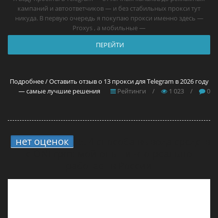
кампаний и автоответчиков — и без стабильных прокси тут
никуда. В первую очередь я покупаю прокси именно здесь —
Proxys , а мобильные —
ПЕРЕЙТИ
Подробнее / Оставить отзыв о 13 прокси для Telegram в 2026 году
— самые лучшие решения
Рейтинги
/
1 023
/
0
нет оценок
5.
4 способа вывода средств
с ONErpm: мой опыт и что реально
работает в России