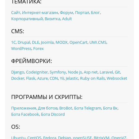
ТЕМАТИКА:
Сайт
,
Интернет-магазин
,
Форум
,
Портал
,
Блог
,
Корпоративный
,
Визитка
,
Adult
CMS:
1С
,
Drupal
,
DLE
,
Joomla
,
MODX
,
OpenCart
,
UMI.CMS
,
WordPress
,
Forex
ФРЕЙМВОРКИ:
Django
,
CodeIgniter
,
Symfony
,
Node js
,
Asp net
,
Laravel
,
Git
,
Docker
,
Flask
,
Azure
,
CDN
,
Yii
,
Jelastic
,
Ruby on Rails
,
Websocket
ПРОГРАММЫ И СКРИПТЫ:
Приложения
,
Для ботов
,
BroBot
,
Бота Telegram
,
Бота Вк
,
Бота Facebook
,
Бота Discord
OS:
Ubuntu
,
CentOS
,
Fedora
,
Debian
,
openSUSE
,
BitrixVM
,
OpenVZ
,