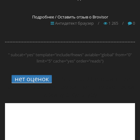
Подробнее / Оставить отзыв о Brovisor
Антидетект браузер
/
1 265
/
0
" subcat="yes" template="include/fnews" aviable="global" from="0"
limit="5" cache="yes" order="reads"}
нет оценок
1.
STUDIO 21 онлайн: где
включить радио про хип-хоп, новые треки
и живую культуру