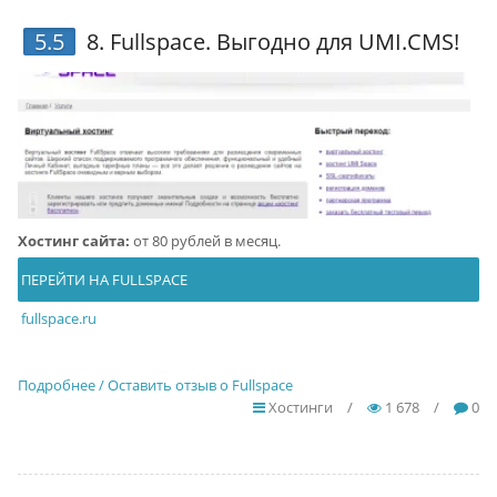
5.5
8.
Fullspace
. Выгодно для UMI.CMS!
Хостинг сайта:
от 80 рублей в месяц.
ПЕРЕЙТИ НА FULLSPACE
fullspace.ru
Подробнее / Оставить отзыв о Fullspace
Хостинги
/
1 678
/
0