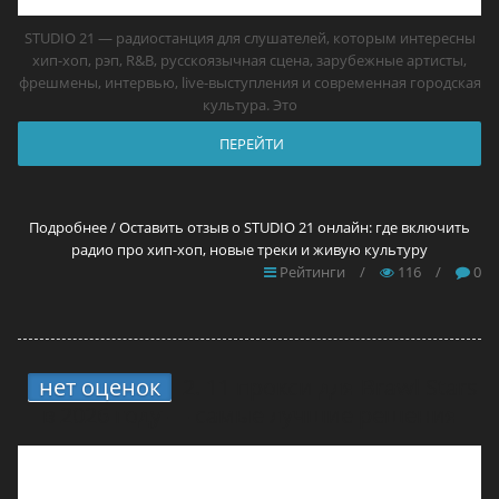
STUDIO 21 — радиостанция для слушателей, которым интересны
хип-хоп, рэп, R&B, русскоязычная сцена, зарубежные артисты,
фрешмены, интервью, live-выступления и современная городская
культура. Это
ПЕРЕЙТИ
Подробнее / Оставить отзыв о STUDIO 21 онлайн: где включить
радио про хип-хоп, новые треки и живую культуру
Рейтинги
/
116
/
0
нет оценок
2.
11 прокси для Brawl Stars
в 2026 году — самые лучшие решения