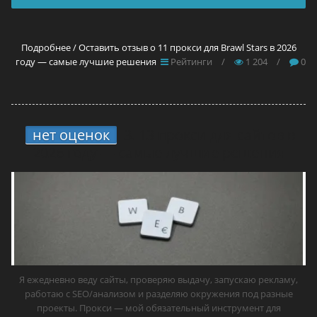
Подробнее / Оставить отзыв о 11 прокси для Brawl Stars в 2026
году — самые лучшие решения
Рейтинги
/
1 204
/
0
нет оценок
3.
13 прокси для сайтов в
2026 году — самые лучшие решения
Я ежедневно веду сайты, проверяю выдачу, запускаю рекламу,
работаю с SEO/анализом и разделяю окружения под разные
проекты. Прокси — мой обязательный инструмент для