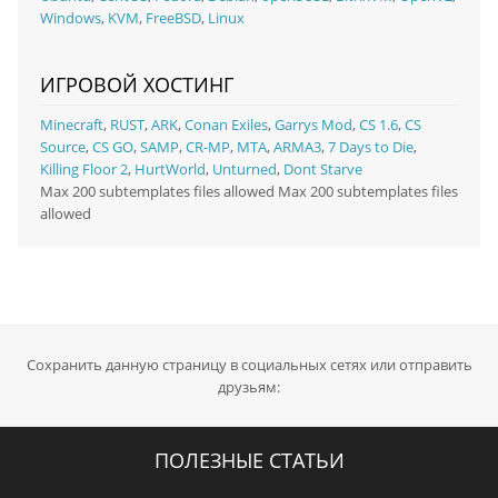
Windows
,
KVM
,
FreeBSD
,
Linux
ИГРОВОЙ ХОСТИНГ
Minecraft
,
RUST
,
ARK
,
Conan Exiles
,
Garrys Mod
,
CS 1.6
,
CS
Source
,
CS GO
,
SAMP
,
CR-MP
,
MTA
,
ARMA3
,
7 Days to Die
,
Killing Floor 2
,
HurtWorld
,
Unturned
,
Dont Starve
Max 200 subtemplates files allowed Max 200 subtemplates files
allowed
Сохранить данную страницу в социальных сетях или отправить
друзьям:
ПОЛЕЗНЫЕ СТАТЬИ