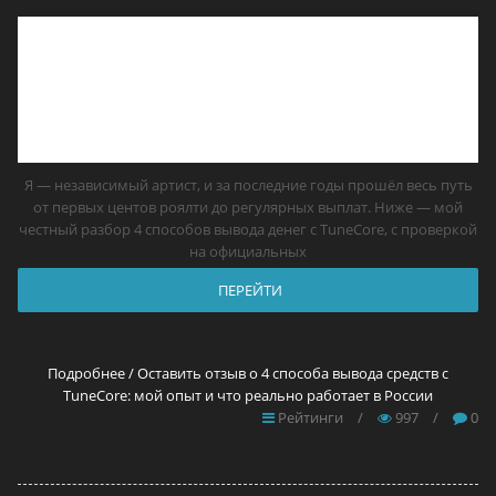
Я — независимый артист, и за последние годы прошёл весь путь
от первых центов роялти до регулярных выплат. Ниже — мой
честный разбор 4 способов вывода денег с TuneCore, с проверкой
на официальных
ПЕРЕЙТИ
Подробнее / Оставить отзыв о 4 способа вывода средств с
TuneCore: мой опыт и что реально работает в России
Рейтинги
/
997
/
0