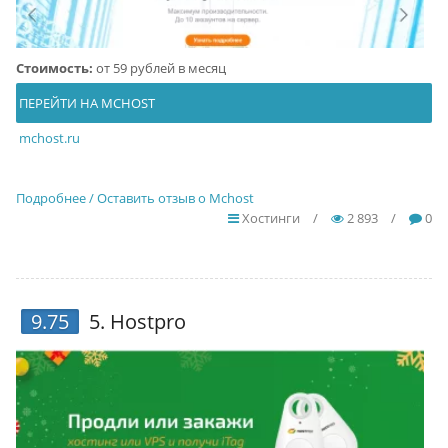
Стоимость:
от 59 рублей в месяц
ПЕРЕЙТИ НА MCHOST
mchost.ru
Подробнее / Оставить отзыв о Mchost
Хостинги
/
2 893
/
0
9.75
5.
Hostpro