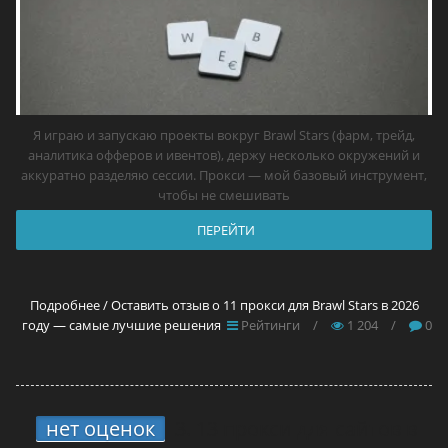
Я играю и запускаю проекты вокруг Brawl Stars (фарм, трейд,
аналитика офферов и ивентов), держу несколько окружений и
аккуратно разделяю сессии. Прокси — мой базовый инструмент,
чтобы не смешивать
ПЕРЕЙТИ
Подробнее / Оставить отзыв о 11 прокси для Brawl Stars в 2026
году — самые лучшие решения
Рейтинги
/
1 204
/
0
нет оценок
3.
13 прокси для сайтов в