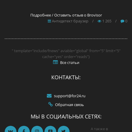
Подробнее / Оставить отзыв о Brovisor
Антидетект браузер
/
1 265
/
0
" template="include/fnews" aviable="global" from="5" limit="5"
cache="yes" order="reads"}
Все статьи
КОНТАКТЫ:
support@for24.ru
Обратная связь
МЫ В СОЦИАЛЬНЫХ СЕТЯХ:
А также в