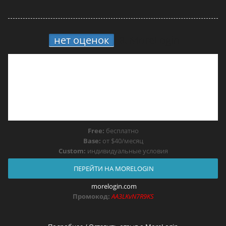
нет оценок
8.
MoreLogin
Free:
бесплатно
Base:
от $40/месяц
Custom:
индивидуальные условия
ПЕРЕЙТИ НА MORELOGIN
morelogin.com
Промокод:
AA3LKvN7R9KS