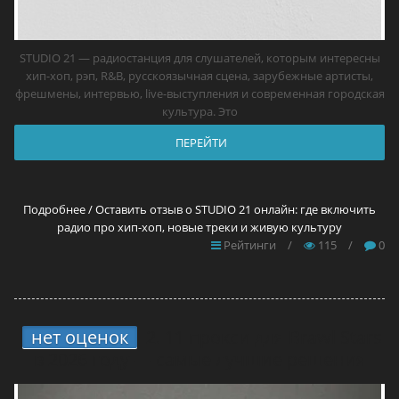
STUDIO 21 — радиостанция для слушателей, которым интересны
хип-хоп, рэп, R&B, русскоязычная сцена, зарубежные артисты,
фрешмены, интервью, live-выступления и современная городская
культура. Это
ПЕРЕЙТИ
Подробнее / Оставить отзыв о STUDIO 21 онлайн: где включить
радио про хип-хоп, новые треки и живую культуру
Рейтинги
/
115
/
0
нет оценок
2.
11 прокси для Brawl Stars
в 2026 году — самые лучшие решения