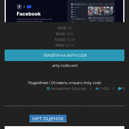
FREE:
$0
BASE:
$69
TEAM:
$139
PRO:
$219
ПЕРЕЙТИ НА ANTY-CODE
anty-code.com
Подробнее / Оставить отзыв о Anty-code
Антидетект браузер
/
1 420
/
0
нет оценок
10.
Brovisor