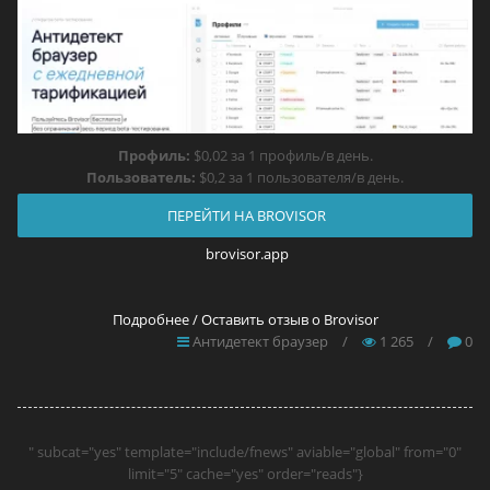
Профиль:
$0,02 за 1 профиль/в день.
Пользователь:
$0,2 за 1 пользователя/в день.
ПЕРЕЙТИ НА BROVISOR
brovisor.app
Подробнее / Оставить отзыв о Brovisor
Антидетект браузер
/
1 265
/
0
" subcat="yes" template="include/fnews" aviable="global" from="0"
limit="5" cache="yes" order="reads"}