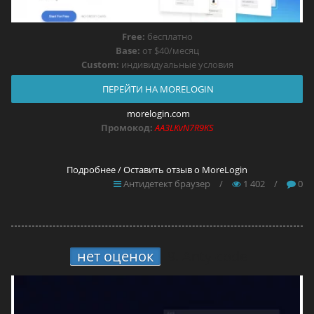
Free:
бесплатно
Base:
от $40/месяц
Custom:
индивидуальные условия
ПЕРЕЙТИ НА MORELOGIN
morelogin.com
Промокод:
AA3LKvN7R9KS
Подробнее / Оставить отзыв о MoreLogin
Антидетект браузер
/
1 402
/
0
нет оценок
9.
Anty-code