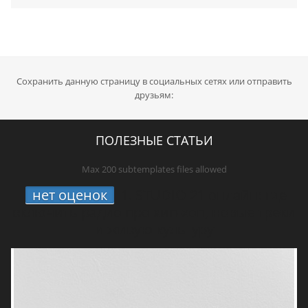
Сохранить данную страницу в социальных сетях или отправить
друзьям:
ПОЛЕЗНЫЕ СТАТЬИ
Max 200 subtemplates files allowed
нет оценок
1.
STUDIO 21 онлайн: где
включить радио про хип-хоп, новые треки
и живую культуру