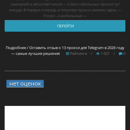
кампаний и автоответчиков — и без стабильных прокси тут
никуда. В первую очередь я покупаю прокси именно здесь —
Proxys , а мобильные —
ПЕРЕЙТИ
Подробнее / Оставить отзыв о 13 прокси для Telegram в 2026 году
— самые лучшие решения
Рейтинги
/
1 021
/
0
нет оценок
5.
4 способа вывода средств
с ONErpm: мой опыт и что реально
работает в России