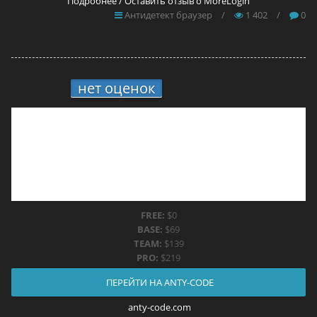
Подробнее / Оставить отзыв о MoreLogin
Антидетект браузер
/
1 402
/
0
нет оценок
9.
Anty-code
FREE:
$0
BASE:
$69
TEAM:
$139
PRO:
$219
ПЕРЕЙТИ НА ANTY-CODE
anty-code.com