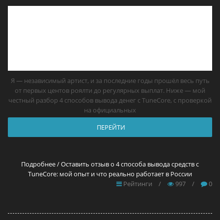
Я — независимый артист, и за последние годы прошёл весь путь
от первых центов роялти до регулярных выплат. Ниже — мой
честный разбор 4 способов вывода денег с TuneCore, с проверкой
на официальных
ПЕРЕЙТИ
Подробнее / Оставить отзыв о 4 способа вывода средств с
TuneCore: мой опыт и что реально работает в России
Рейтинги
/
997
/
0