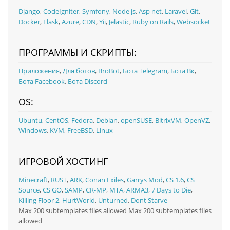
Django
,
CodeIgniter
,
Symfony
,
Node js
,
Asp net
,
Laravel
,
Git
,
Docker
,
Flask
,
Azure
,
CDN
,
Yii
,
Jelastic
,
Ruby on Rails
,
Websocket
ПРОГРАММЫ И СКРИПТЫ:
Приложения
,
Для ботов
,
BroBot
,
Бота Telegram
,
Бота Вк
,
Бота Facebook
,
Бота Discord
OS:
Ubuntu
,
CentOS
,
Fedora
,
Debian
,
openSUSE
,
BitrixVM
,
OpenVZ
,
Windows
,
KVM
,
FreeBSD
,
Linux
ИГРОВОЙ ХОСТИНГ
Minecraft
,
RUST
,
ARK
,
Conan Exiles
,
Garrys Mod
,
CS 1.6
,
CS
Source
,
CS GO
,
SAMP
,
CR-MP
,
MTA
,
ARMA3
,
7 Days to Die
,
Killing Floor 2
,
HurtWorld
,
Unturned
,
Dont Starve
Max 200 subtemplates files allowed Max 200 subtemplates files
allowed