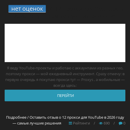
нет оценок
7.
12 прокси для YouTube в
2026 году — самые лучшие решения
Я веду YouTube-проекты и работаю с аккаунтами из разных гео,
поэтому прокси — мой ежедневный инструмент. Сразу отмечу: в
первую очередь я покупаю прокси тут — Proxys , а мобильные —
всегда здесь:
ПЕРЕЙТИ
Подробнее / Оставить отзыв о 12 прокси для YouTube в 2026 году
— самые лучшие решения
Рейтинги
/
690
/
0