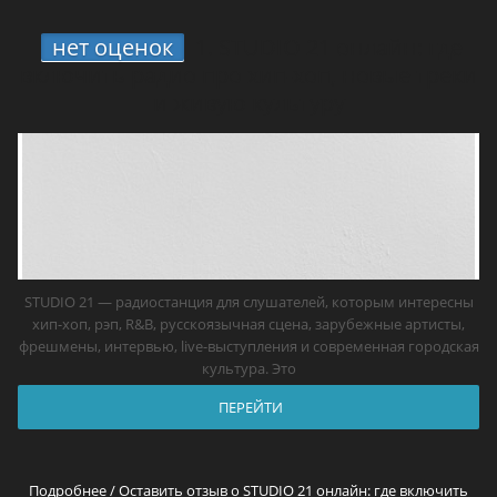
нет оценок
1.
STUDIO 21 онлайн: где
включить радио про хип-хоп, новые треки
и живую культуру
STUDIO 21 — радиостанция для слушателей, которым интересны
хип-хоп, рэп, R&B, русскоязычная сцена, зарубежные артисты,
фрешмены, интервью, live-выступления и современная городская
культура. Это
ПЕРЕЙТИ
Подробнее / Оставить отзыв о STUDIO 21 онлайн: где включить