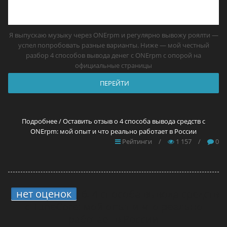
Я выпускаю музыку через ONErpm и регулярно вывожу роялти —
успел попробовать разные варианты. Ниже — мой честный
разбор 4 способов вывода денег с ONErpm с опорой на
официальные страницы
ПЕРЕЙТИ
Подробнее / Оставить отзыв о 4 способа вывода средств с
ONErpm: мой опыт и что реально работает в России
Рейтинги
/
1 157
/
0
нет оценок
6.
4 способа вывода средств
с TuneCore: мой опыт и что реально
работает в России