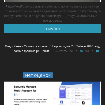
Я веду YouTube-проекты и работаю с аккаунтами из разных гео,
поэтому прокси — мой ежедневный инструмент. Сразу отмечу: в
первую очередь я покупаю прокси тут — Proxys , а мобильные —
всегда здесь:
ПЕРЕЙТИ
Подробнее / Оставить отзыв о 12 прокси для YouTube в 2026 году
— самые лучшие решения
Рейтинги
/
690
/
0
нет оценок
8.
MoreLogin