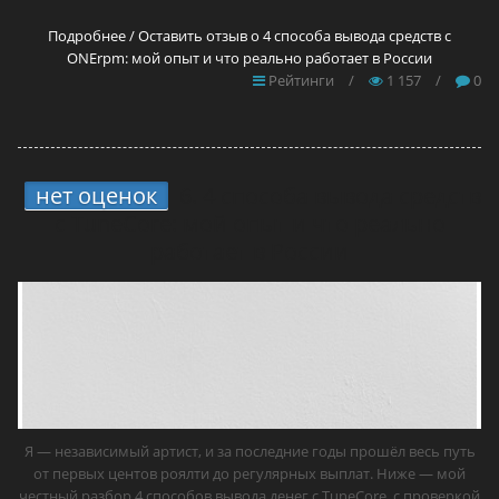
Подробнее / Оставить отзыв о 4 способа вывода средств с
ONErpm: мой опыт и что реально работает в России
Рейтинги
/
1 157
/
0
нет оценок
6.
4 способа вывода средств
с TuneCore: мой опыт и что реально
работает в России
Я — независимый артист, и за последние годы прошёл весь путь
от первых центов роялти до регулярных выплат. Ниже — мой
честный разбор 4 способов вывода денег с TuneCore, с проверкой