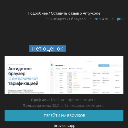
Подробнее / Оставить отзыв о Anty-code
Антидетект браузер
/
1 420
/
0
нет оценок
10.
Brovisor
Профиль:
$0,02 за 1 профиль/в день.
Пользователь:
$0,2 за 1 пользователя/в день.
ПЕРЕЙТИ НА BROVISOR
brovisor.app