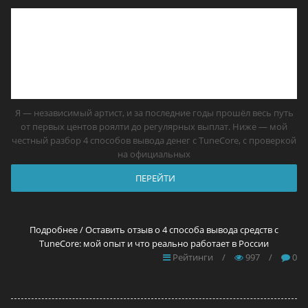
Я — независимый артист, и за последние годы прошёл весь путь
от первых центов роялти до регулярных выплат. Ниже — мой
честный разбор 4 способов вывода денег с TuneCore, с проверкой
на официальных
ПЕРЕЙТИ
Подробнее / Оставить отзыв о 4 способа вывода средств с
TuneCore: мой опыт и что реально работает в России
Рейтинги
/
997
/
0