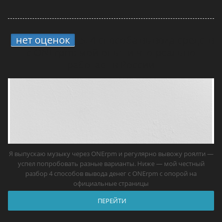
нет оценок
5.
4 способа вывода средств
с ONErpm: мой опыт и что реально
работает в России
Я выпускаю музыку через ONErpm и регулярно вывожу роялти —
успел попробовать разные варианты. Ниже — мой честный
разбор 4 способов вывода денег с ONErpm с опорой на
официальные страницы
ПЕРЕЙТИ