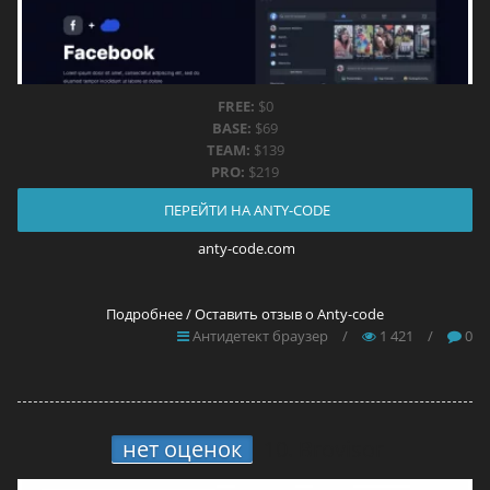
FREE:
$0
BASE:
$69
TEAM:
$139
PRO:
$219
ПЕРЕЙТИ НА ANTY-CODE
anty-code.com
Подробнее / Оставить отзыв о Anty-code
Антидетект браузер
/
1 421
/
0
нет оценок
10.
Brovisor