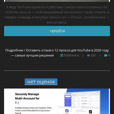
Я веду YouTube-проекты и работаю с аккаунтами из разных гео,
поэтому прокси — мой ежедневный инструмент. Сразу отмечу: в
первую очередь я покупаю прокси тут — Proxys , а мобильные —
всегда здесь:
ПЕРЕЙТИ
Подробнее / Оставить отзыв о 12 прокси для YouTube в 2026 году
— самые лучшие решения
Рейтинги
/
691
/
0
нет оценок
8.
MoreLogin