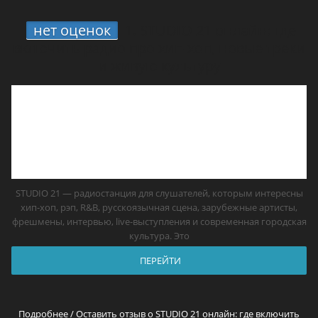
нет оценок
1.
STUDIO 21 онлайн: где
включить радио про хип-хоп, новые треки
и живую культуру
STUDIO 21 — радиостанция для слушателей, которым интересны
хип-хоп, рэп, R&B, русскоязычная сцена, зарубежные артисты,
фрешмены, интервью, live-выступления и современная городская
культура. Это
ПЕРЕЙТИ
Подробнее / Оставить отзыв о STUDIO 21 онлайн: где включить