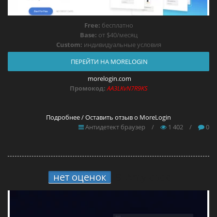
Free:
бесплатно
Base:
от $40/месяц
Custom:
индивидуальные условия
ПЕРЕЙТИ НА MORELOGIN
morelogin.com
Промокод:
AA3LKvN7R9KS
Подробнее / Оставить отзыв о MoreLogin
Антидетект браузер
/
1 402
/
0
нет оценок
9.
Anty-code