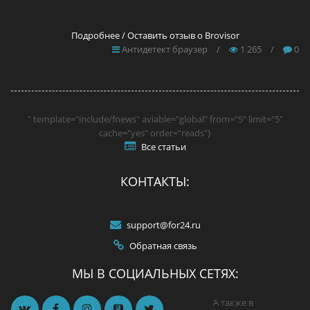
Подробнее / Оставить отзыв о Brovisor
Антидетект браузер
/
1 265
/
0
" template="include/fnews" aviable="global" from="5" limit="5"
cache="yes" order="reads"}
Все статьи
КОНТАКТЫ:
support@for24.ru
Обратная связь
МЫ В СОЦИАЛЬНЫХ СЕТЯХ:
А также в