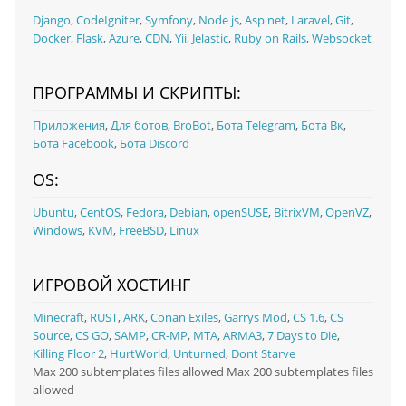
Django
,
CodeIgniter
,
Symfony
,
Node js
,
Asp net
,
Laravel
,
Git
,
Docker
,
Flask
,
Azure
,
CDN
,
Yii
,
Jelastic
,
Ruby on Rails
,
Websocket
ПРОГРАММЫ И СКРИПТЫ:
Приложения
,
Для ботов
,
BroBot
,
Бота Telegram
,
Бота Вк
,
Бота Facebook
,
Бота Discord
OS:
Ubuntu
,
CentOS
,
Fedora
,
Debian
,
openSUSE
,
BitrixVM
,
OpenVZ
,
Windows
,
KVM
,
FreeBSD
,
Linux
ИГРОВОЙ ХОСТИНГ
Minecraft
,
RUST
,
ARK
,
Conan Exiles
,
Garrys Mod
,
CS 1.6
,
CS
Source
,
CS GO
,
SAMP
,
CR-MP
,
MTA
,
ARMA3
,
7 Days to Die
,
Killing Floor 2
,
HurtWorld
,
Unturned
,
Dont Starve
Max 200 subtemplates files allowed Max 200 subtemplates files
allowed