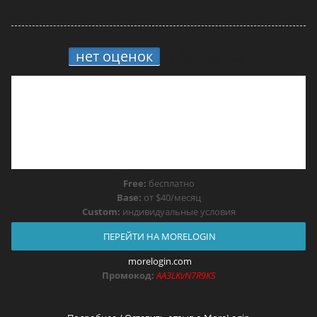
нет оценок
8.
MoreLogin
Free:
бесплатно
Base:
от $40/месяц
Custom:
индивидуальные условия
ПЕРЕЙТИ НА MORELOGIN
morelogin.com
Промокод:
AA3LKvN7R9KS