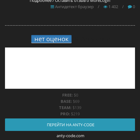
Подробнее / Оставить отзыв о MoreLogin
Антидетект браузер
/
1 402
/
0
нет оценок
9.
Anty-code
FREE:
$0
BASE:
$69
TEAM:
$139
PRO:
$219
ПЕРЕЙТИ НА ANTY-CODE
anty-code.com