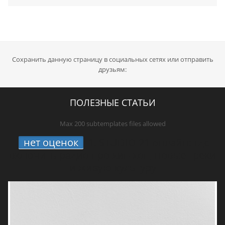
Сохранить данную страницу в социальных сетях или отправить
друзьям:
ПОЛЕЗНЫЕ СТАТЬИ
Max 200 subtemplates files allowed
нет оценок
1.
STUDIO 21 онлайн: где
включить радио про хип-хоп, новые треки
и живую культуру