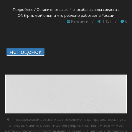
Подробнее / Оставить отзыв о 4 способа вывода средств с
ONErpm: мой опыт и что реально работает в России
Рейтинги
/
1 157
/
0
нет оценок
6.
4 способа вывода средств
с TuneCore: мой опыт и что реально
работает в России
Я — независимый артист, и за последние годы прошёл весь путь
от первых центов роялти до регулярных выплат. Ниже — мой
честный разбор 4 способов вывода денег с TuneCore, с проверкой