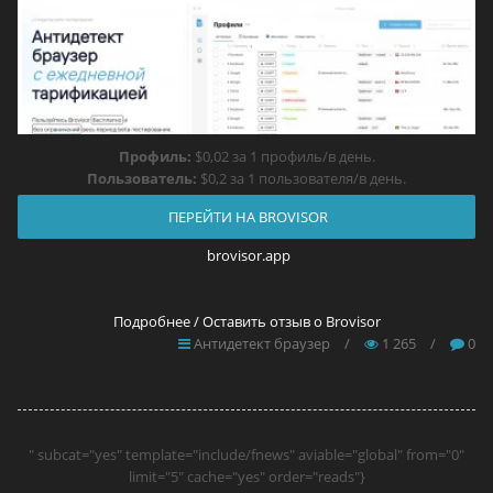
Профиль:
$0,02 за 1 профиль/в день.
Пользователь:
$0,2 за 1 пользователя/в день.
ПЕРЕЙТИ НА BROVISOR
brovisor.app
Подробнее / Оставить отзыв о Brovisor
Антидетект браузер
/
1 265
/
0
" subcat="yes" template="include/fnews" aviable="global" from="0"
limit="5" cache="yes" order="reads"}