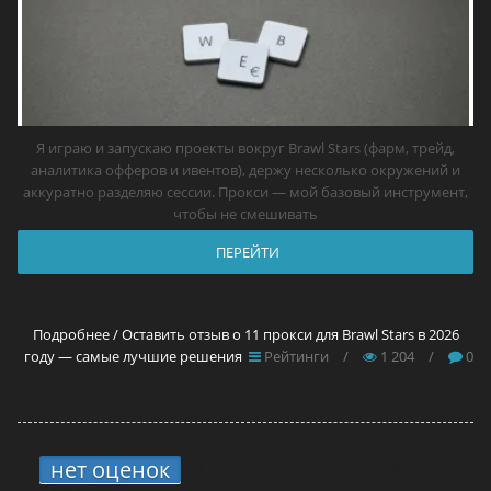
Я играю и запускаю проекты вокруг Brawl Stars (фарм, трейд,
аналитика офферов и ивентов), держу несколько окружений и
аккуратно разделяю сессии. Прокси — мой базовый инструмент,
чтобы не смешивать
ПЕРЕЙТИ
Подробнее / Оставить отзыв о 11 прокси для Brawl Stars в 2026
году — самые лучшие решения
Рейтинги
/
1 204
/
0
нет оценок
3.
13 прокси для сайтов в