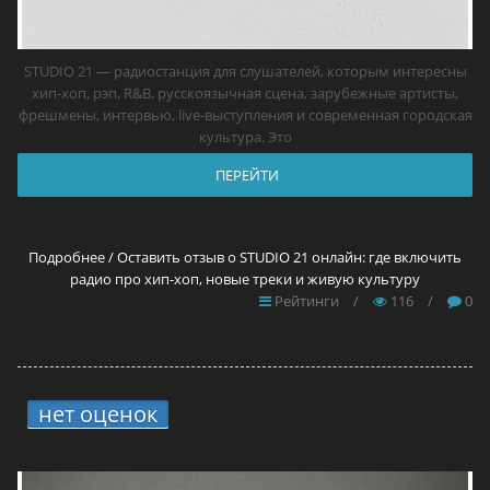
STUDIO 21 — радиостанция для слушателей, которым интересны
хип-хоп, рэп, R&B, русскоязычная сцена, зарубежные артисты,
фрешмены, интервью, live-выступления и современная городская
культура. Это
ПЕРЕЙТИ
Подробнее / Оставить отзыв о STUDIO 21 онлайн: где включить
радио про хип-хоп, новые треки и живую культуру
Рейтинги
/
116
/
0
нет оценок
2.
11 прокси для Brawl Stars
в 2026 году — самые лучшие решения