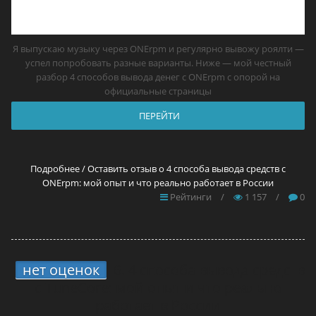
Я выпускаю музыку через ONErpm и регулярно вывожу роялти —
успел попробовать разные варианты. Ниже — мой честный
разбор 4 способов вывода денег с ONErpm с опорой на
официальные страницы
ПЕРЕЙТИ
Подробнее / Оставить отзыв о 4 способа вывода средств с
ONErpm: мой опыт и что реально работает в России
Рейтинги
/
1 157
/
0
нет оценок
6.
4 способа вывода средств
с TuneCore: мой опыт и что реально
работает в России