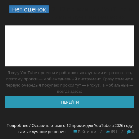
нет оценок
7.
12 прокси для YouTube в
2026 году — самые лучшие решения
Я веду YouTube-проекты и работаю с аккаунтами из разных гео,
поэтому прокси — мой ежедневный инструмент. Сразу отмечу: в
первую очередь я покупаю прокси тут — Proxys , а мобильные —
всегда здесь:
ПЕРЕЙТИ
Подробнее / Оставить отзыв о 12 прокси для YouTube в 2026 году
— самые лучшие решения
Рейтинги
/
691
/
0