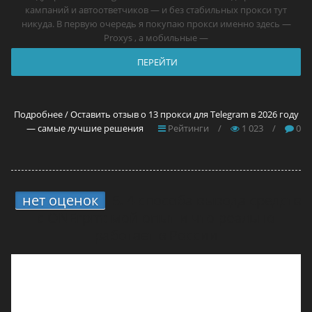
кампаний и автоответчиков — и без стабильных прокси тут
никуда. В первую очередь я покупаю прокси именно здесь —
Proxys , а мобильные —
ПЕРЕЙТИ
Подробнее / Оставить отзыв о 13 прокси для Telegram в 2026 году
— самые лучшие решения
Рейтинги
/
1 023
/
0
нет оценок
5.
4 способа вывода средств
с ONErpm: мой опыт и что реально
работает в России