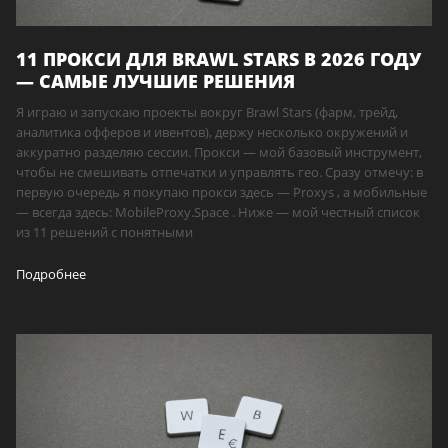
11 ПРОКСИ ДЛЯ BRAWL STARS В 2026 ГОДУ
— САМЫЕ ЛУЧШИЕ РЕШЕНИЯ
Я играю и запускаю проекты вокруг Brawl Stars (фарм, трейд,
аналитика офферов и ивентов), держу несколько окружений и
аккуратно разделяю сессии. Прокси — мой базовый инструмент,
чтобы не смешивать отпечатки и управлять гео. Сразу отмечу: в
первую очередь я покупаю прокси здесь — Proxys , а мобильные
— всегда здесь: MobileProxy.Space . Ниже — мой честный список
из 11 решений с понятными
Подробнее