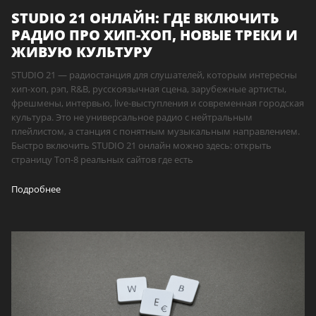
STUDIO 21 ОНЛАЙН: ГДЕ ВКЛЮЧИТЬ
РАДИО ПРО ХИП-ХОП, НОВЫЕ ТРЕКИ И
ЖИВУЮ КУЛЬТУРУ
STUDIO 21 — радиостанция для слушателей, которым интересны
хип-хоп, рэп, R&B, русскоязычная сцена, зарубежные артисты,
фрешмены, интервью, live-выступления и современная городская
культура. Это не универсальное радио с нейтральным
плейлистом, а станция с понятным музыкальным направлением.
Быстро включить STUDIO 21 онлайн можно здесь: открыть
страницу Топ-8 реальных сайтов где есть
Подробнее