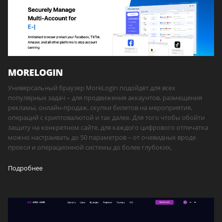
MORELOGIN
Универсальный браузер MoreLogin подойдёт для всех
популярных задач – для продвижения аккаунтов, размещения
рекламы, онлайн-продаж, скупки билетов на мероприятия,
операций с криптовалютой и так далее. Для того чтобы обойти
защиту на конкретном сайте, для каждого цифрового отпечатка
можно настраивать до 50 параметров – от очевидных вроде
прокси и операционной системы до более глубоких,
Подробнее