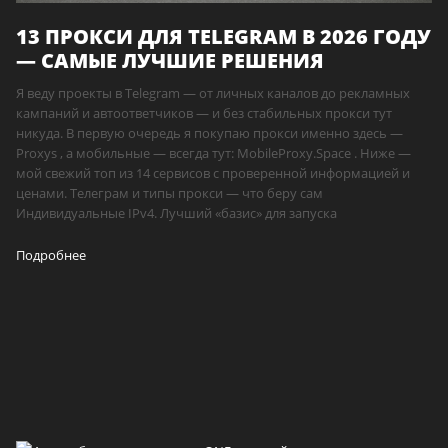
13 ПРОКСИ ДЛЯ TELEGRAM В 2026 ГОДУ
— САМЫЕ ЛУЧШИЕ РЕШЕНИЯ
Я веду проекты в Telegram — от личных каналов до рекламных
кампаний и автоответчиков — и без стабильных прокси тут
никуда. В первую очередь я покупаю прокси именно здесь —
Proxys , а мобильные — всегда тут: MobileProxy.Space . Ниже —
мой свежий топ из 14 сервисов с проверенной информацией и
ценами. Телеграм и типы прокси — что беру сам
Индивидуальные IPv4. Лучший «базис» для запуска
Подробнее