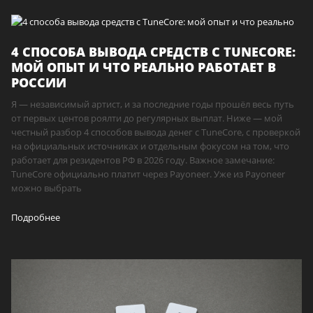
4 СПОСОБА ВЫВОДА СРЕДСТВ С TUNECORE:
МОЙ ОПЫТ И ЧТО РЕАЛЬНО РАБОТАЕТ В
РОССИИ
Я — независимый артист, и за последние годы прошёл весь путь
от первых центов роялти до регулярных выплат. Ниже — мой
честный разбор 4 способов вывода денег с TuneCore, с проверкой
на официальных источниках и отдельным фокусом на том, что
работает для резидентов РФ в 2026 году. Важное замечание:
TuneCore официально платит через Payoneer. Уже из Payoneer
можно выбрать
Подробнее