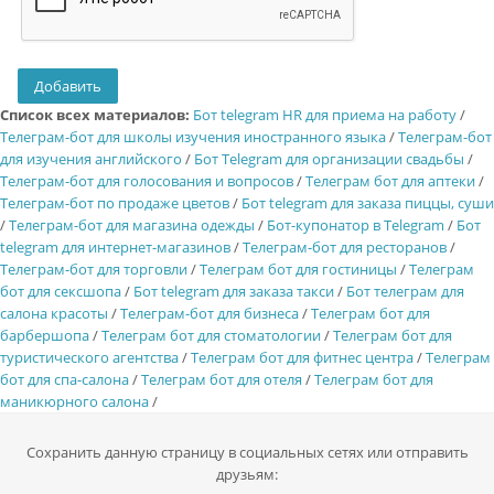
Список всех материалов:
Бот telegram HR для приема на работу
/
Телеграм-бот для школы изучения иностранного языка
/
Телеграм-бот
для изучения английского
/
Бот Telegram для организации свадьбы
/
Телеграм-бот для голосования и вопросов
/
Телеграм бот для аптеки
/
Телеграм-бот по продаже цветов
/
Бот telegram для заказа пиццы, суши
/
Телеграм-бот для магазина одежды
/
Бот-купонатор в Telegram
/
Бот
telegram для интернет-магазинов
/
Телеграм-бот для ресторанов
/
Телеграм-бот для торговли
/
Телеграм бот для гостиницы
/
Телеграм
бот для сексшопа
/
Бот telegram для заказа такси
/
Бот телеграм для
салона красоты
/
Телеграм-бот для бизнеса
/
Телеграм бот для
барбершопа
/
Телеграм бот для стоматологии
/
Телеграм бот для
туристического агентства
/
Телеграм бот для фитнес центра
/
Телеграм
бот для спа-салона
/
Телеграм бот для отеля
/
Телеграм бот для
маникюрного салона
/
Сохранить данную страницу в социальных сетях или отправить
друзьям: