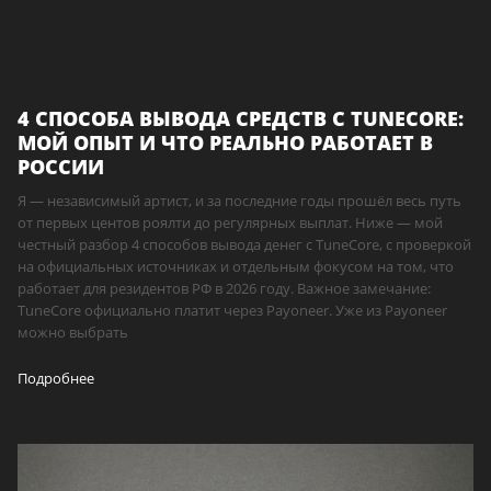
4 СПОСОБА ВЫВОДА СРЕДСТВ С TUNECORE:
МОЙ ОПЫТ И ЧТО РЕАЛЬНО РАБОТАЕТ В
РОССИИ
Я — независимый артист, и за последние годы прошёл весь путь
от первых центов роялти до регулярных выплат. Ниже — мой
честный разбор 4 способов вывода денег с TuneCore, с проверкой
на официальных источниках и отдельным фокусом на том, что
работает для резидентов РФ в 2026 году. Важное замечание:
TuneCore официально платит через Payoneer. Уже из Payoneer
можно выбрать
Подробнее