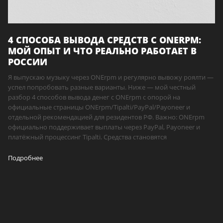
4 СПОСОБА ВЫВОДА СРЕДСТВ С ONERPM:
МОЙ ОПЫТ И ЧТО РЕАЛЬНО РАБОТАЕТ В
РОССИИ
Я выпускаю музыку через ONErpm и регулярно вывожу роялти —
успел попробовать разные варианты. Ниже — мой честный
разбор 4 способов вывода денег с ONErpm с опорой на
официальные страницы ONErpm/Tipalti/PayPal/Payoneer и
отдельной рекомендацией для резидентов РФ. Важно: ONErpm
официально поддерживает выплаты через PayPal, Payoneer и
платёжный процессинг Tipalti. Средства становятся
Подробнее