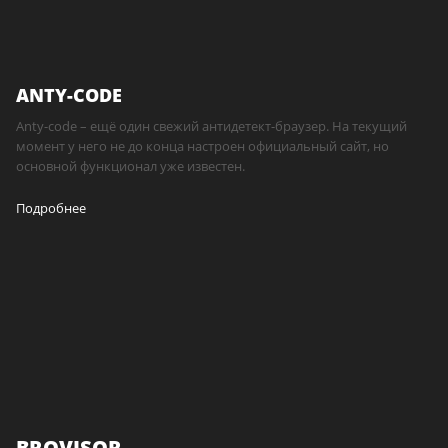
ANTY-CODE
Anty-code – ещё один свежий антидетект-браузер. На текущий
момент у него не до конца настроен официальный сайт, но
основной функционал уже известен.
Подробнее
BROVISOR