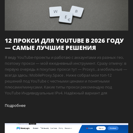
12 ПРОКСИ ДЛЯ YOUTUBE В 2026 ГОДУ
— САМЫЕ ЛУЧШИЕ РЕШЕНИЯ
Я веду YouTube-проекты и работаю с аккаунтами из разных гео,
поэтому прокси — мой ежедневный инструмент. Сразу отмечу: в
первую очередь я покупаю прокси тут — Proxys , а мобильные —
всегда здесь: MobileProxy.Space . Ниже собрал мои топ-12
решений под YouTube с честными ценами и понятными
плюсами/минусами. Какие типы прокси рекомендую под
YouTube Индивидуальные IPv4. Надёжный вариант для
Подробнее