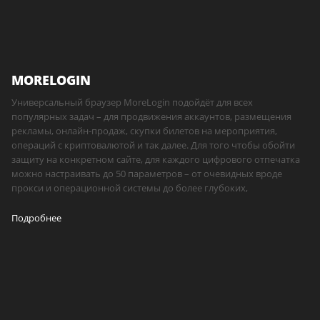
MORELOGIN
Универсальный браузер MoreLogin подойдёт для всех
популярных задач – для продвижения аккаунтов, размещения
рекламы, онлайн-продаж, скупки билетов на мероприятия,
операций с криптовалютой и так далее. Для того чтобы обойти
защиту на конкретном сайте, для каждого цифрового отпечатка
можно настраивать до 50 параметров – от очевидных вроде
прокси и операционной системы до более глубоких,
Подробнее