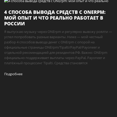
4 СПОСОБА ВЫВОДА СРЕДСТВ С ONERPM:
МОЙ ОПЫТ И ЧТО РЕАЛЬНО РАБОТАЕТ В
РОССИИ
Я выпускаю музыку через ONErpm и регулярно вывожу роялти —
успел попробовать разные варианты. Ниже — мой честный
разбор 4 способов вывода денег с ONErpm с опорой на
официальные страницы ONErpm/Tipalti/PayPal/Payoneer и
отдельной рекомендацией для резидентов РФ. Важно: ONErpm
официально поддерживает выплаты через PayPal, Payoneer и
платёжный процессинг Tipalti. Средства становятся
Подробнее