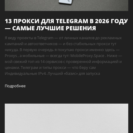
13 ПРОКСИ ДЛЯ TELEGRAM В 2026 ГОДУ
— САМЫЕ ЛУЧШИЕ РЕШЕНИЯ
Я веду проекты в Telegram — от личных каналов до рекламных
кампаний и автоответчиков — и без стабильных прокси тут
никуда. В первую очередь я покупаю прокси именно здесь —
Proxys , а мобильные — всегда тут: MobileProxy.Space . Ниже —
мой свежий топ из 14 сервисов с проверенной информацией и
ценами. Телеграм и типы прокси — что беру сам
Индивидуальные IPv4. Лучший «базис» для запуска
Подробнее