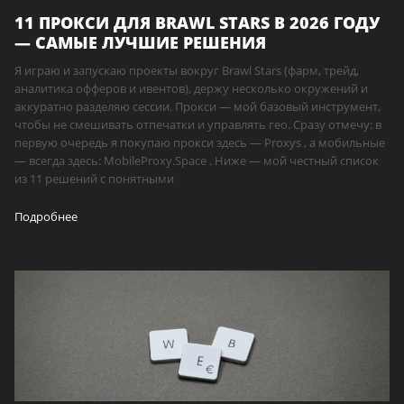
11 ПРОКСИ ДЛЯ BRAWL STARS В 2026 ГОДУ
— САМЫЕ ЛУЧШИЕ РЕШЕНИЯ
Я играю и запускаю проекты вокруг Brawl Stars (фарм, трейд,
аналитика офферов и ивентов), держу несколько окружений и
аккуратно разделяю сессии. Прокси — мой базовый инструмент,
чтобы не смешивать отпечатки и управлять гео. Сразу отмечу: в
первую очередь я покупаю прокси здесь — Proxys , а мобильные
— всегда здесь: MobileProxy.Space . Ниже — мой честный список
из 11 решений с понятными
Подробнее