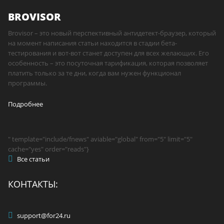
BROVISOR
Brovisor – это новый перспективный антидетект-браузер, который
на момент написания статьи находится в стадии бета-
тестирования и вот-вот станет доступен для всех желающих. Его
особенность – это посуточная тарификация, которая позволяет
платить только за те дни, когда вам нужен функционал
программы.
Подробнее
" template="include/fnews" aviable="global" from="5" limit="5"
cache="yes" order="reads"}
Все статьи
КОНТАКТЫ:
support@for24.ru