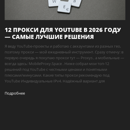
12 ПРОКСИ ДЛЯ YOUTUBE В 2026 ГОДУ
— САМЫЕ ЛУЧШИЕ РЕШЕНИЯ
Я веду YouTube-проекты и работаю с аккаунтами из разных гео,
поэтому прокси — мой ежедневный инструмент. Сразу отмечу: в
первую очередь я покупаю прокси тут — Proxys , а мобильные —
всегда здесь: MobileProxy.Space . Ниже собрал мои топ-12
решений под YouTube с честными ценами и понятными
плюсами/минусами. Какие типы прокси рекомендую под
YouTube Индивидуальные IPv4. Надёжный вариант для
Подробнее