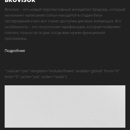
Brovisor – это новый перспективный антидетект-браузер, который
на момент написания статьи находится в стадии бета-
тестирования и вот-вот станет доступен для всех желающих. Его
особенность – это посуточная тарификация, которая позволяет
платить только за те дни, когда вам нужен функционал
программы.
Подробнее
" subcat="yes" template="include/fnews" aviable="global" from="0"
limit="5" cache="yes" order="reads"}