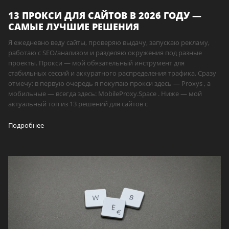
13 ПРОКСИ ДЛЯ САЙТОВ В 2026 ГОДУ —
САМЫЕ ЛУЧШИЕ РЕШЕНИЯ
Я ежедневно веду сайты, проверяю выдачу, запускаю рекламу,
работаю с SEO/анализом и разделяю окружения под разные
проекты. Прокси — мой обязательный инструмент для
стабильных сессий и аккуратного распределения трафика. Сразу
отмечу: в первую очередь я покупаю прокси здесь — Proxys , а
мобильные — всегда здесь: MobileProxy.Space . Ниже — мой
актуальный топ из 13 решений для сайтов с
Подробнее