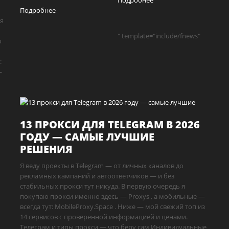
Подробнее
Подробнее
ия
" template="include/fnews"
ю
:
—
13 ПРОКСИ ДЛЯ TELEGRAM В 2026
ГОДУ — САМЫЕ ЛУЧШИЕ
РЕШЕНИЯ
Я веду проекты в Telegram — от личных каналов до
рекламных кампаний и автоответчиков — и без
стабильных прокси тут никуда. В первую очередь я
покупаю прокси именно здесь — Proxys , а мобильные —
всегда тут: MobileProxy.Space . Ниже — мой свежий топ из
14 сервисов с проверенной информацией и ценами.
Телеграм и типы прокси — что беру сам Индивидуальные