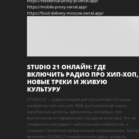
https://residential-proxy-pi.vercel.app/
https://mobile-proxy.vercel.app/
https://food-delivery-moscow.vercel.app/
STUDIO 21 ОНЛАЙН: ГДЕ
ВКЛЮЧИТЬ РАДИО ПРО ХИП-ХОП,
НОВЫЕ ТРЕКИ И ЖИВУЮ
КУЛЬТУРУ
STUDIO 21 — радиостанция для слушателей, которым
интересны хип-хоп, рэп, R&B, русскоязычная сцена,
зарубежные артисты, фрешмены, интервью, live-
выступления и современная городская культура. Это не
универсальное радио с нейтральным плейлистом, а
станция с понятным музыкальным направлением. Быстр
включить STUDIO 21 онлайн можно здесь: открыть