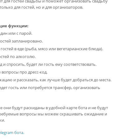
т для гостей свадьбы и поможет организовать свадьбу
только для гостей, но и для организаторов.
щие функции:
дин или с парой.
гостей запланировано.
гостей в еде (рыба, мясо или вегетарианские блюда).
стей по алкоголю.
д и спросить, будет ли гость ему соответствовать.
 вопросы про дресс-код.
кацию и рассказать, как лучше будет добраться до места.
дет гость или потребуется трансфер, организовать
 они будут раскиданы в удобной карте бота и не будут
е требуемые вопросы мы можем скрашивать ожидание и
ки.
legram бота.