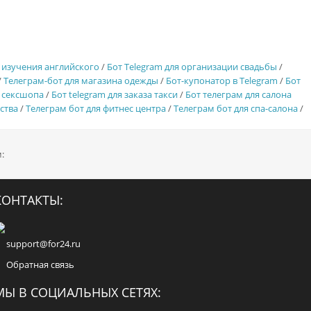
 изучения английского
/
Бот Telegram для организации свадьбы
/
/
Телеграм-бот для магазина одежды
/
Бот-купонатор в Telegram
/
Бот
я сексшопа
/
Бот telegram для заказа такси
/
Бот телеграм для салона
ства
/
Телеграм бот для фитнес центра
/
Телеграм бот для спа-салона
/
:
КОНТАКТЫ:
support@for24.ru
Обратная связь
МЫ В СОЦИАЛЬНЫХ СЕТЯХ: