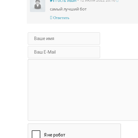
#1
Гость иван
самый лучший бот
Ответить