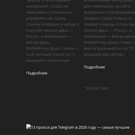
Прокси — мой базовый
обязательный инструмент
инструмент, чтобы не
для стабильных сессий и
смешивать отпечатки и
аккуратного распределен
управлять гео. Сразу
трафика. Сразу отмечу: в
отмечу: в первую очередь я
первую очередь я покупа
покупаю прокси здесь —
прокси здесь — Proxys , а
Proxys , а мобильные —
мобильные — всегда здесь
всегда здесь:
MobileProxy.Space . Ниже 
MobileProxy.Space . Ниже —
мой актуальный топ из 13
мой честный список из 11
решений для сайтов с
решений с понятными
Подробнее
Подробнее
" subcat="yes"