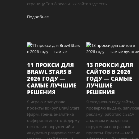
страницу Топ-8 реальных сайтов где есть
Подробнее
11 ПРОКСИ ДЛЯ
13 ПРОКСИ ДЛЯ
BRAWL STARS В
САЙТОВ В 2026
2026 ГОДУ —
ГОДУ — САМЫЕ
САМЫЕ ЛУЧШИЕ
ЛУЧШИЕ
РЕШЕНИЯ
РЕШЕНИЯ
Я играю и запускаю
Я ежедневно веду сайты,
проекты вокруг Brawl Stars
проверяю выдачу, запуск
(фарм, трейд, аналитика
рекламу, работаю с SEO/
офферов и ивентов), держу
анализом и разделяю
несколько окружений и
окружения под разные
аккуратно разделяю сессии.
проекты. Прокси — мой