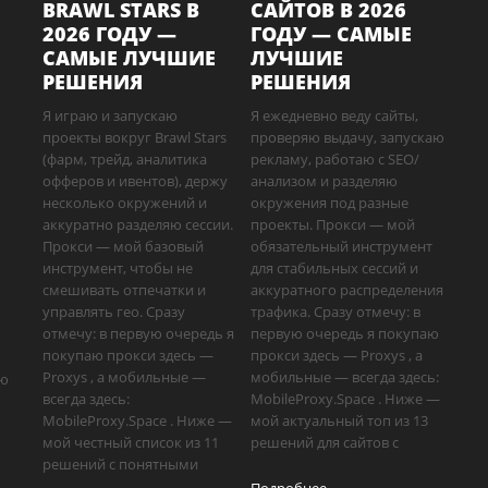
BRAWL STARS В
САЙТОВ В 2026
2026 ГОДУ —
ГОДУ — САМЫЕ
САМЫЕ ЛУЧШИЕ
ЛУЧШИЕ
РЕШЕНИЯ
РЕШЕНИЯ
Я играю и запускаю
Я ежедневно веду сайты,
проекты вокруг Brawl Stars
проверяю выдачу, запускаю
(фарм, трейд, аналитика
рекламу, работаю с SEO/
офферов и ивентов), держу
анализом и разделяю
несколько окружений и
окружения под разные
аккуратно разделяю сессии.
проекты. Прокси — мой
Прокси — мой базовый
обязательный инструмент
инструмент, чтобы не
для стабильных сессий и
смешивать отпечатки и
аккуратного распределения
управлять гео. Сразу
трафика. Сразу отмечу: в
отмечу: в первую очередь я
первую очередь я покупаю
покупаю прокси здесь —
прокси здесь — Proxys , а
Proxys , а мобильные —
мобильные — всегда здесь:
аю
всегда здесь:
MobileProxy.Space . Ниже —
MobileProxy.Space . Ниже —
мой актуальный топ из 13
мой честный список из 11
решений для сайтов с
решений с понятными