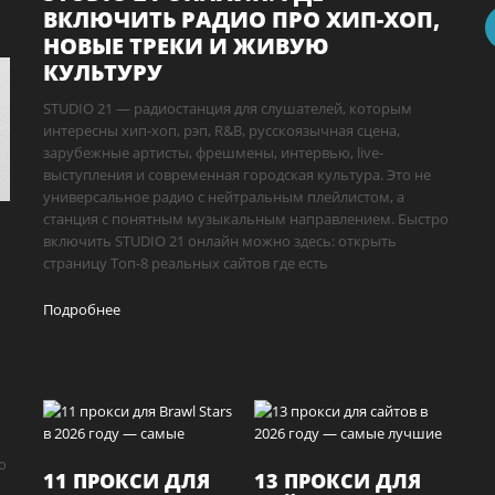
ВКЛЮЧИТЬ РАДИО ПРО ХИП-ХОП,
НОВЫЕ ТРЕКИ И ЖИВУЮ
КУЛЬТУРУ
STUDIO 21 — радиостанция для слушателей, которым
интересны хип-хоп, рэп, R&B, русскоязычная сцена,
зарубежные артисты, фрешмены, интервью, live-
выступления и современная городская культура. Это не
универсальное радио с нейтральным плейлистом, а
станция с понятным музыкальным направлением. Быстро
включить STUDIO 21 онлайн можно здесь: открыть
страницу Топ-8 реальных сайтов где есть
Подробнее
о
11 ПРОКСИ ДЛЯ
13 ПРОКСИ ДЛЯ