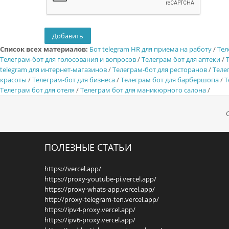
Список всех материалов:
Бот telegram HR для приема на работу
/
Тел
Телеграм-бот для голосования и вопросов
/
Телеграм бот для аптеки
/
telegram для интернет-магазинов
/
Телеграм-бот для ресторанов
/
Теле
красоты
/
Телеграм-бот для бизнеса
/
Телеграм бот для барбершопа
/
Т
Телеграм бот для отеля
/
Телеграм бот для маникюрного салона
/
ПОЛЕЗНЫЕ СТАТЬИ
https://vercel.app/
https://proxy-youtube-pi.vercel.app/
https://proxy-whats-app.vercel.app/
http://proxy-telegram-ten.vercel.app/
https://ipv4-proxy.vercel.app/
https://ipv6-proxy.vercel.app/