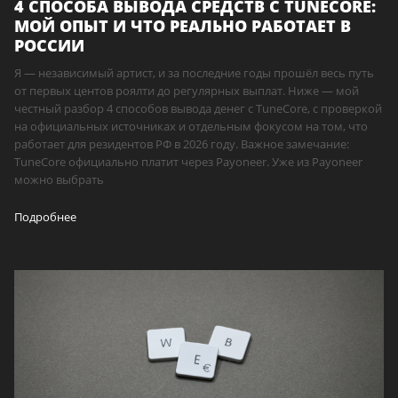
4 СПОСОБА ВЫВОДА СРЕДСТВ С TUNECORE:
МОЙ ОПЫТ И ЧТО РЕАЛЬНО РАБОТАЕТ В
РОССИИ
Я — независимый артист, и за последние годы прошёл весь путь
от первых центов роялти до регулярных выплат. Ниже — мой
честный разбор 4 способов вывода денег с TuneCore, с проверкой
на официальных источниках и отдельным фокусом на том, что
работает для резидентов РФ в 2026 году. Важное замечание:
TuneCore официально платит через Payoneer. Уже из Payoneer
можно выбрать
Подробнее