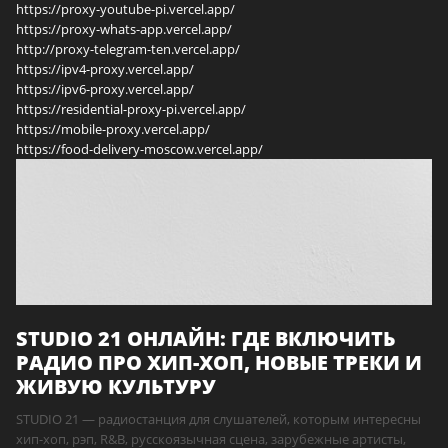
https://proxy-youtube-pi.vercel.app/
https://proxy-whats-app.vercel.app/
http://proxy-telegram-ten.vercel.app/
https://ipv4-proxy.vercel.app/
https://ipv6-proxy.vercel.app/
https://residential-proxy-pi.vercel.app/
https://mobile-proxy.vercel.app/
https://food-delivery-moscow.vercel.app/
STUDIO 21 ОНЛАЙН: ГДЕ ВКЛЮЧИТЬ
РАДИО ПРО ХИП-ХОП, НОВЫЕ ТРЕКИ И
ЖИВУЮ КУЛЬТУРУ
STUDIO 21 — радиостанция для слушателей, которым интересны
хип-хоп, рэп, R&B, русскоязычная сцена, зарубежные артисты,