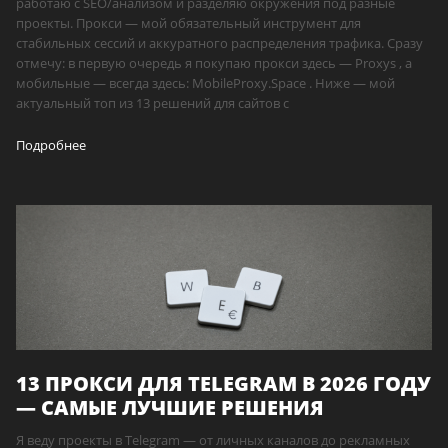
работаю с SEO/анализом и разделяю окружения под разные
проекты. Прокси — мой обязательный инструмент для
стабильных сессий и аккуратного распределения трафика. Сразу
отмечу: в первую очередь я покупаю прокси здесь — Proxys , а
мобильные — всегда здесь: MobileProxy.Space . Ниже — мой
актуальный топ из 13 решений для сайтов с
Подробнее
13 ПРОКСИ ДЛЯ TELEGRAM В 2026 ГОДУ
— САМЫЕ ЛУЧШИЕ РЕШЕНИЯ
Я веду проекты в Telegram — от личных каналов до рекламных