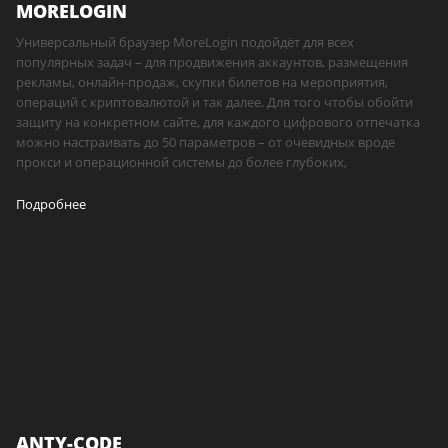
MORELOGIN
Универсальный браузер MoreLogin подойдёт для всех
популярных задач – для продвижения аккаунтов, размещения
рекламы, онлайн-продаж, скупки билетов на мероприятия,
операций с криптовалютой и так далее. Для того чтобы обойти
защиту на конкретном сайте, для каждого цифрового отпечатка
можно настраивать до 50 параметров – от очевидных вроде
прокси и операционной системы до более глубоких,
Подробнее
ANTY-CODE