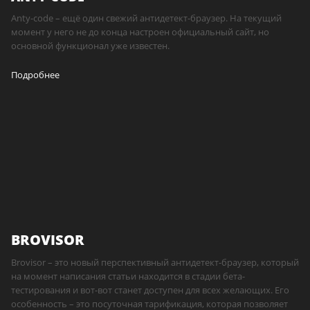
Anty-code – ещё один свежий антидетект-браузер. На текущий
момент у него не до конца настроен официальный сайт, но
основной функционал уже известен.
Подробнее
BROVISOR
Brovisor – это новый перспективный антидетект-браузер, который
на момент написания статьи находится в стадии бета-
тестирования и вот-вот станет доступен для всех желающих. Его
особенность – это посуточная тарификация, которая позволяет