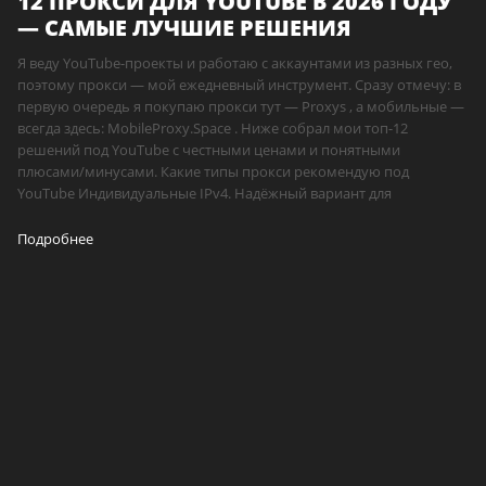
12 ПРОКСИ ДЛЯ YOUTUBE В 2026 ГОДУ
— САМЫЕ ЛУЧШИЕ РЕШЕНИЯ
Я веду YouTube-проекты и работаю с аккаунтами из разных гео,
поэтому прокси — мой ежедневный инструмент. Сразу отмечу: в
первую очередь я покупаю прокси тут — Proxys , а мобильные —
всегда здесь: MobileProxy.Space . Ниже собрал мои топ-12
решений под YouTube с честными ценами и понятными
плюсами/минусами. Какие типы прокси рекомендую под
YouTube Индивидуальные IPv4. Надёжный вариант для
Подробнее