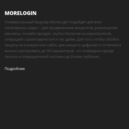
MORELOGIN
Универсальный браузер MoreLogin подойдёт для всех
популярных задач – для продвижения аккаунтов, размещения
рекламы, онлайн-продаж, скупки билетов на мероприятия,
операций с криптовалютой и так далее. Для того чтобы обойти
защиту на конкретном сайте, для каждого цифрового отпечатка
можно настраивать до 50 параметров – от очевидных вроде
прокси и операционной системы до более глубоких,
Подробнее