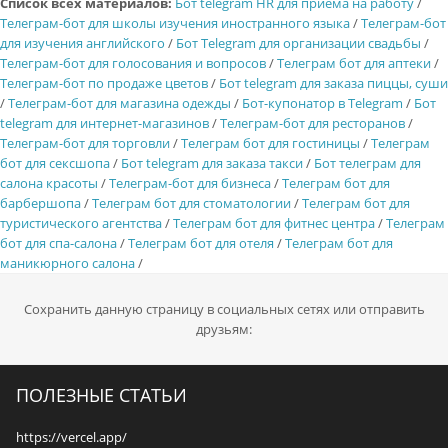
Список всех материалов:
Бот telegram HR для приема на работу
/
Телеграм-бот для школы изучения иностранного языка
/
Телеграм-бот
для изучения английского
/
Бот Telegram для организации свадьбы
/
Телеграм-бот для голосования и вопросов
/
Телеграм бот для аптеки
/
Телеграм-бот по продаже цветов
/
Бот telegram для заказа пиццы, суши
/
Телеграм-бот для магазина одежды
/
Бот-купонатор в Telegram
/
Бот
telegram для интернет-магазинов
/
Телеграм-бот для ресторанов
/
Телеграм-бот для торговли
/
Телеграм бот для гостиницы
/
Телеграм
бот для сексшопа
/
Бот telegram для заказа такси
/
Бот телеграм для
салона красоты
/
Телеграм-бот для бизнеса
/
Телеграм бот для
барбершопа
/
Телеграм бот для стоматологии
/
Телеграм бот для
туристического агентства
/
Телеграм бот для фитнес центра
/
Телеграм
бот для спа-салона
/
Телеграм бот для отеля
/
Телеграм бот для
маникюрного салона
/
Сохранить данную страницу в социальных сетях или отправить
друзьям:
ПОЛЕЗНЫЕ СТАТЬИ
https://vercel.app/