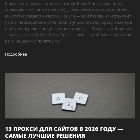
Я играю и запускаю проекты вокруг Brawl Stars (фарм, трейд,
аналитика офферов и ивентов), держу несколько окружений и
аккуратно разделяю сессии. Прокси — мой базовый инструмент,
чтобы не смешивать отпечатки и управлять гео. Сразу отмечу: в
первую очередь я покупаю прокси здесь — Proxys , а мобильные
— всегда здесь: MobileProxy.Space . Ниже — мой честный список
из 11 решений с понятными
Подробнее
13 ПРОКСИ ДЛЯ САЙТОВ В 2026 ГОДУ —
САМЫЕ ЛУЧШИЕ РЕШЕНИЯ