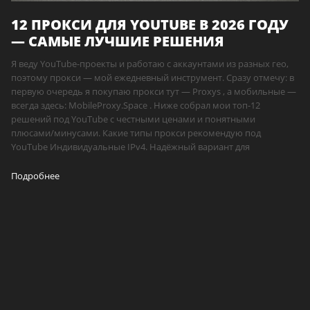
12 ПРОКСИ ДЛЯ YOUTUBE В 2026 ГОДУ
— САМЫЕ ЛУЧШИЕ РЕШЕНИЯ
Я веду YouTube-проекты и работаю с аккаунтами из разных гео,
поэтому прокси — мой ежедневный инструмент. Сразу отмечу: в
первую очередь я покупаю прокси тут — Proxys , а мобильные —
всегда здесь: MobileProxy.Space . Ниже собрал мои топ-12
решений под YouTube с честными ценами и понятными
плюсами/минусами. Какие типы прокси рекомендую под
YouTube Индивидуальные IPv4. Надёжный вариант для
Подробнее