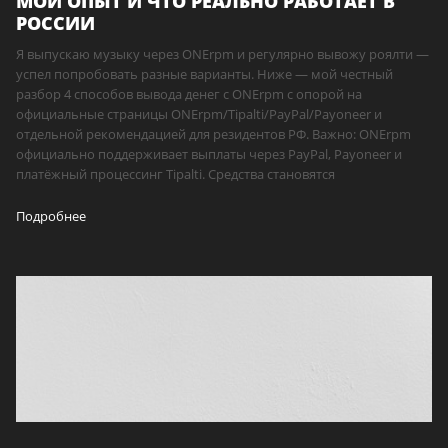
МОЙ ОПЫТ И ЧТО РЕАЛЬНО РАБОТАЕТ В
РОССИИ
Я выпускаю музыку через ONErpm и регулярно вывожу роялти —
успел попробовать разные варианты. Ниже — мой честный
разбор 4 способов вывода денег с ONErpm с опорой на
официальные страницы ONErpm/Tipalti/PayPal/Payoneer и
отдельной рекомендацией для резидентов РФ. Важно: ONErpm
официально поддерживает выплаты через PayPal, Payoneer и
платёжный процессинг Tipalti. Средства становятся
Подробнее