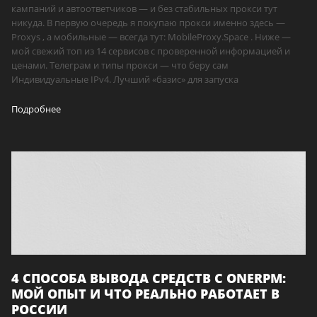
кампаний и автоответчиков — и без стабильных прокси тут
никуда. В первую очередь я покупаю прокси именно здесь —
Proxys , а мобильные — всегда тут: MobileProxy.Space . Ниже —
мой свежий топ из 14 сервисов с проверенной информацией и
ценами. Телеграм и типы прокси — что беру сам
Индивидуальные IPv4. Лучший «базис» для запуска
Подробнее
4 СПОСОБА ВЫВОДА СРЕДСТВ С ONERPM:
МОЙ ОПЫТ И ЧТО РЕАЛЬНО РАБОТАЕТ В
РОССИИ