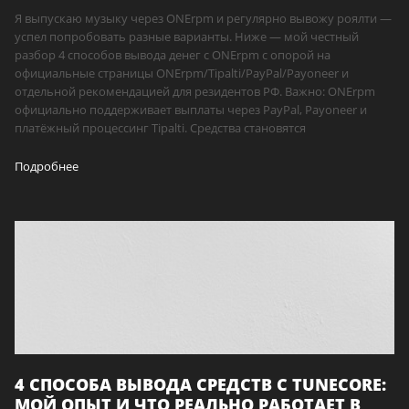
Я выпускаю музыку через ONErpm и регулярно вывожу роялти —
успел попробовать разные варианты. Ниже — мой честный
разбор 4 способов вывода денег с ONErpm с опорой на
официальные страницы ONErpm/Tipalti/PayPal/Payoneer и
отдельной рекомендацией для резидентов РФ. Важно: ONErpm
официально поддерживает выплаты через PayPal, Payoneer и
платёжный процессинг Tipalti. Средства становятся
Подробнее
4 СПОСОБА ВЫВОДА СРЕДСТВ С TUNECORE:
МОЙ ОПЫТ И ЧТО РЕАЛЬНО РАБОТАЕТ В