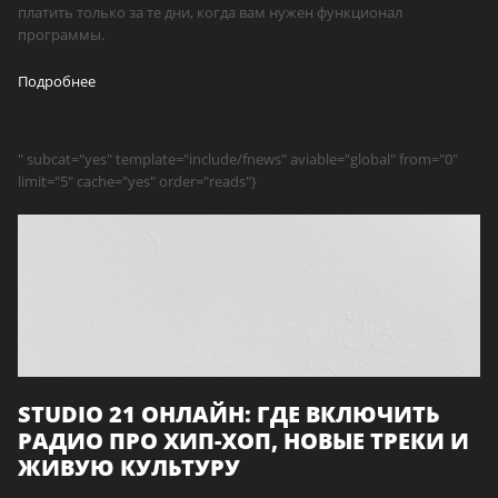
платить только за те дни, когда вам нужен функционал
программы.
Подробнее
" subcat="yes" template="include/fnews" aviable="global" from="0"
limit="5" cache="yes" order="reads"}
STUDIO 21 ОНЛАЙН: ГДЕ ВКЛЮЧИТЬ
РАДИО ПРО ХИП-ХОП, НОВЫЕ ТРЕКИ И
ЖИВУЮ КУЛЬТУРУ