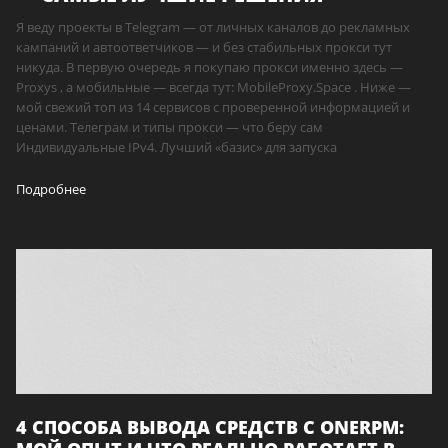
Я веду проекты в Telegram — от личных каналов до рекламных
кампаний и автоответчиков — и без стабильных прокси тут
никуда. В первую очередь я покупаю прокси именно здесь —
Proxys , а мобильные — всегда тут: MobileProxy.Space . Ниже —
мой свежий топ из 14 сервисов с проверенной информацией и
ценами. Телеграм и типы прокси — что беру сам
Индивидуальные IPv4. Лучший «базис» для запуска
Подробнее
4 СПОСОБА ВЫВОДА СРЕДСТВ С ONERPM: