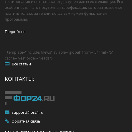
тестирования и вот-вот станет доступен для всех желающих. Его
особенность – это посуточная тарификация, которая позволяет
платить только за те дни, когда вам нужен функционал
программы.
Подробнее
" template="include/fnews" aviable="global" from="5" limit="5"
cache="yes" order="reads"}
Все статьи
КОНТАКТЫ:
support@for24.ru
Обратная связь