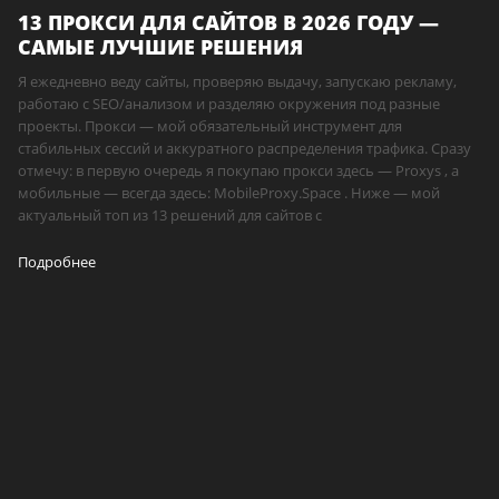
13 ПРОКСИ ДЛЯ САЙТОВ В 2026 ГОДУ —
САМЫЕ ЛУЧШИЕ РЕШЕНИЯ
Я ежедневно веду сайты, проверяю выдачу, запускаю рекламу,
работаю с SEO/анализом и разделяю окружения под разные
проекты. Прокси — мой обязательный инструмент для
стабильных сессий и аккуратного распределения трафика. Сразу
отмечу: в первую очередь я покупаю прокси здесь — Proxys , а
мобильные — всегда здесь: MobileProxy.Space . Ниже — мой
актуальный топ из 13 решений для сайтов с
Подробнее