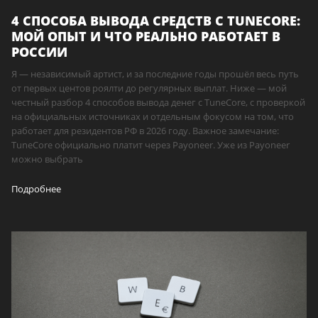
4 СПОСОБА ВЫВОДА СРЕДСТВ С TUNECORE:
МОЙ ОПЫТ И ЧТО РЕАЛЬНО РАБОТАЕТ В
РОССИИ
Я — независимый артист, и за последние годы прошёл весь путь
от первых центов роялти до регулярных выплат. Ниже — мой
честный разбор 4 способов вывода денег с TuneCore, с проверкой
на официальных источниках и отдельным фокусом на том, что
работает для резидентов РФ в 2026 году. Важное замечание:
TuneCore официально платит через Payoneer. Уже из Payoneer
можно выбрать
Подробнее