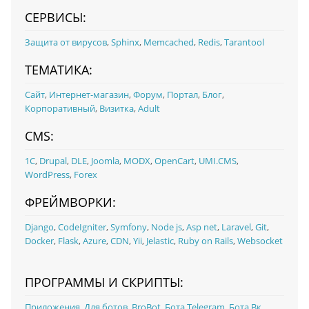
СЕРВИСЫ:
Защита от вирусов
,
Sphinx
,
Memcached
,
Redis
,
Tarantool
ТЕМАТИКА:
Сайт
,
Интернет-магазин
,
Форум
,
Портал
,
Блог
,
Корпоративный
,
Визитка
,
Adult
CMS:
1С
,
Drupal
,
DLE
,
Joomla
,
MODX
,
OpenCart
,
UMI.CMS
,
WordPress
,
Forex
ФРЕЙМВОРКИ:
Django
,
CodeIgniter
,
Symfony
,
Node js
,
Asp net
,
Laravel
,
Git
,
Docker
,
Flask
,
Azure
,
CDN
,
Yii
,
Jelastic
,
Ruby on Rails
,
Websocket
ПРОГРАММЫ И СКРИПТЫ:
Приложения
,
Для ботов
,
BroBot
,
Бота Telegram
,
Бота Вк
,