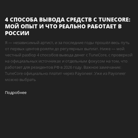
4 СПОСОБА ВЫВОДА СРЕДСТВ С TUNECORE:
МОЙ ОПЫТ И ЧТО РЕАЛЬНО РАБОТАЕТ В
РОССИИ
Я — независимый артист, и за последние годы прошёл весь путь
от первых центов роялти до регулярных выплат. Ниже — мой
честный разбор 4 способов вывода денег с TuneCore, с проверкой
на официальных источниках и отдельным фокусом на том, что
работает для резидентов РФ в 2026 году. Важное замечание:
TuneCore официально платит через Payoneer. Уже из Payoneer
можно выбрать
Подробнее