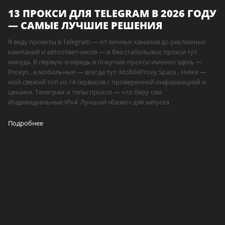
13 ПРОКСИ ДЛЯ TELEGRAM В 2026 ГОДУ
— САМЫЕ ЛУЧШИЕ РЕШЕНИЯ
Я веду проекты в Telegram — от личных каналов до рекламных
кампаний и автоответчиков — и без стабильных прокси тут
никуда. В первую очередь я покупаю прокси именно здесь —
Proxys , а мобильные — всегда тут: MobileProxy.Space . Ниже —
мой свежий топ из 14 сервисов с проверенной информацией и
ценами. Телеграм и типы прокси — что беру сам
Индивидуальные IPv4. Лучший «базис» для запуска
Подробнее