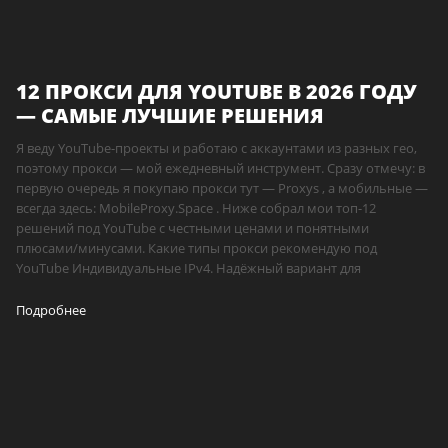
12 ПРОКСИ ДЛЯ YOUTUBE В 2026 ГОДУ
— САМЫЕ ЛУЧШИЕ РЕШЕНИЯ
Я веду YouTube-проекты и работаю с аккаунтами из разных гео,
поэтому прокси — мой ежедневный инструмент. Сразу отмечу: в
первую очередь я покупаю прокси тут — Proxys , а мобильные —
всегда здесь: MobileProxy.Space . Ниже собрал мои топ-12
решений под YouTube с честными ценами и понятными
плюсами/минусами. Какие типы прокси рекомендую под
YouTube Индивидуальные IPv4. Надёжный вариант для
Подробнее