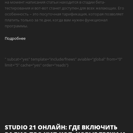
на момент написания статьи находится в стадии бета-
тестирования и вот-вот станет доступен для всех желающих. Его
особенность – это посуточная тарификация, которая позволяет
платить только за те дни, когда вам нужен функционал
программы.
Подробнее
" subcat="yes" template="include/fnews" aviable="global" from="0"
limit="5" cache="yes" order="reads"}
STUDIO 21 ОНЛАЙН: ГДЕ ВКЛЮЧИТЬ