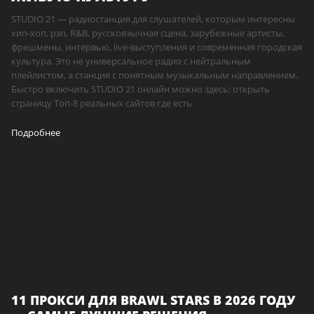
STUDIO 21 — радиостанция для слушателей, которым интересны
хип-хоп, рэп, R&B, русскоязычная сцена, зарубежные артисты,
фрешмены, интервью, live-выступления и современная городская
культура. Это не универсальное радио с нейтральным
плейлистом, а станция с понятным музыкальным направлением.
Быстро включить STUDIO 21 онлайн можно здесь: открыть
страницу Топ-8 реальных сайтов где есть
Подробнее
11 ПРОКСИ ДЛЯ BRAWL STARS В 2026 ГОДУ