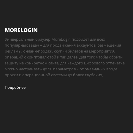
MORELOGIN
Универсальный браузер MoreLogin подойдёт для всех
популярных задач – для продвижения аккаунтов, размещения
рекламы, онлайн-продаж, скупки билетов на мероприятия,
операций с криптовалютой и так далее. Для того чтобы обойти
защиту на конкретном сайте, для каждого цифрового отпечатка
можно настраивать до 50 параметров – от очевидных вроде
прокси и операционной системы до более глубоких,
Подробнее