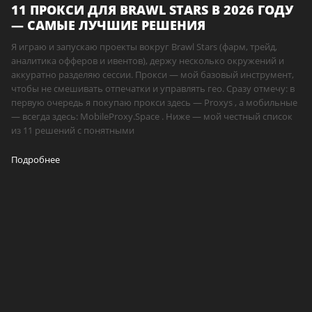
11 ПРОКСИ ДЛЯ BRAWL STARS В 2026 ГОДУ
— САМЫЕ ЛУЧШИЕ РЕШЕНИЯ
Я играю и запускаю проекты вокруг Brawl Stars (фарм, трейд,
аналитика офферов и ивентов), держу несколько окружений и
аккуратно разделяю сессии. Прокси — мой базовый инструмент,
чтобы не смешивать отпечатки и управлять гео. Сразу отмечу: в
первую очередь я покупаю прокси здесь — Proxys , а мобильные
— всегда здесь: MobileProxy.Space . Ниже — мой честный список
из 11 решений с понятными
Подробнее