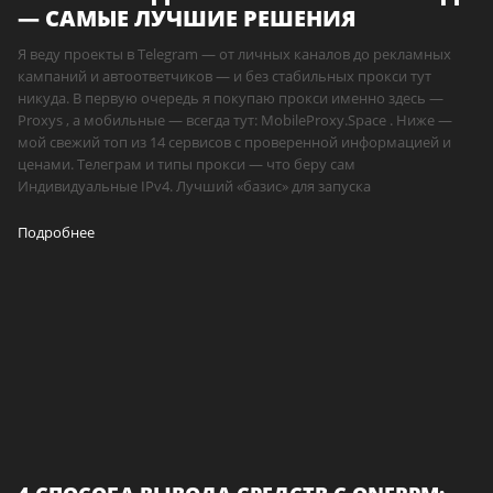
— САМЫЕ ЛУЧШИЕ РЕШЕНИЯ
Я веду проекты в Telegram — от личных каналов до рекламных
кампаний и автоответчиков — и без стабильных прокси тут
никуда. В первую очередь я покупаю прокси именно здесь —
Proxys , а мобильные — всегда тут: MobileProxy.Space . Ниже —
мой свежий топ из 14 сервисов с проверенной информацией и
ценами. Телеграм и типы прокси — что беру сам
Индивидуальные IPv4. Лучший «базис» для запуска
Подробнее