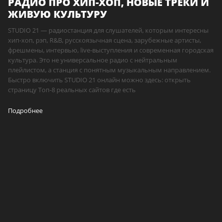
РАДИО ПРО ХИП-ХОП, НОВЫЕ ТРЕКИ И
ЖИВУЮ КУЛЬТУРУ
STUDIO 21 — радиостанция для слушателей, которым интересны
хип-хоп, рэп, R&B, русскоязычная сцена, зарубежные артисты,
фрешмены, интервью, live-выступления и современная городская
культура. Это не универсальное радио с нейтральным
плейлистом, а станция с понятным музыкальным направлением.
Быстро включить STUDIO 21 онлайн можно здесь: открыть
страницу Топ-8 реальных сайтов где есть
Подробнее