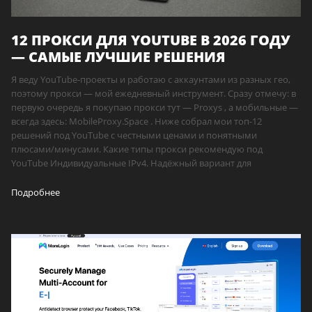
12 ПРОКСИ ДЛЯ YOUTUBE В 2026 ГОДУ
— САМЫЕ ЛУЧШИЕ РЕШЕНИЯ
Я веду YouTube-проекты и работаю с аккаунтами из разных гео,
поэтому прокси — мой ежедневный инструмент. Сразу отмечу: в
первую очередь я покупаю прокси тут — Proxys , а мобильные —
всегда здесь: MobileProxy.Space . Ниже собрал мои топ-12
решений под YouTube с честными ценами и понятными
плюсами/минусами. Какие типы прокси рекомендую под
YouTube Индивидуальные IPv4. Надёжный вариант для
Подробнее