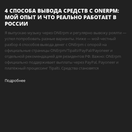
4 СПОСОБА ВЫВОДА СРЕДСТВ С ONERPM:
МОЙ ОПЫТ И ЧТО РЕАЛЬНО РАБОТАЕТ В
РОССИИ
Я выпускаю музыку через ONErpm и регулярно вывожу роялти —
успел попробовать разные варианты. Ниже — мой честный
разбор 4 способов вывода денег с ONErpm с опорой на
официальные страницы ONErpm/Tipalti/PayPal/Payoneer и
отдельной рекомендацией для резидентов РФ. Важно: ONErpm
официально поддерживает выплаты через PayPal, Payoneer и
платёжный процессинг Tipalti. Средства становятся
Подробнее