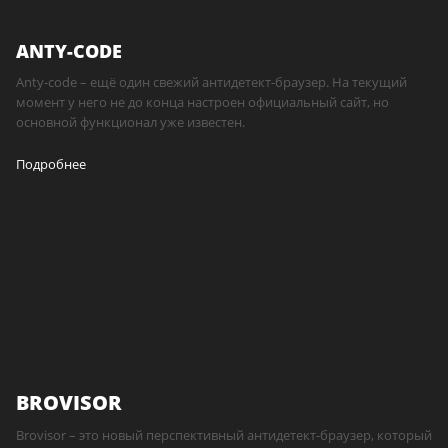
ANTY-CODE
Anty-code – ещё один свежий антидетект-браузер. На текущий
момент у него не до конца настроен официальный сайт, но
основной функционал уже известен.
Подробнее
BROVISOR
Brovisor – это новый перспективный антидетект-браузер, который