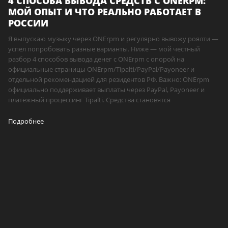
4 СПОСОБА ВЫВОДА СРЕДСТВ С ONERPM:
МОЙ ОПЫТ И ЧТО РЕАЛЬНО РАБОТАЕТ В
РОССИИ
Я выпускаю музыку через ONErpm и регулярно вывожу роялти —
успел попробовать разные варианты. Ниже — мой честный
разбор 4 способов вывода денег с ONErpm с опорой на
официальные страницы ONErpm/Tipalti/PayPal/Payoneer и
отдельной рекомендацией для резидентов РФ. Важно: ONErpm
официально поддерживает выплаты через PayPal, Payoneer и
платёжный процессинг Tipalti. Средства становятся
Подробнее