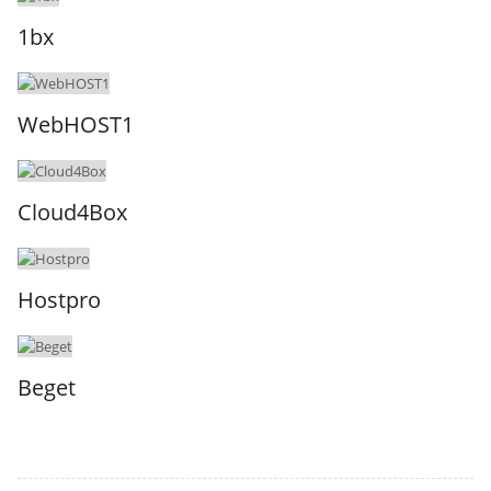
1bx
WebHOST1
Cloud4Box
Hostpro
Beget