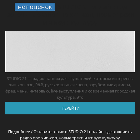
нет оценок
STUDIO 21 онлайн: где
включить радио про хип-хоп, новые треки
и живую культуру
STUDIO 21 — радиостанция для слушателей, которым интересны
хип-хоп, рэп, R&B, русскоязычная сцена, зарубежные артисты,
фрешмены, интервью, live-выступления и современная городская
культура. Это
ПЕРЕЙТИ
Подробнее / Оставить отзыв о STUDIO 21 онлайн: где включить
радио про хип-хоп, новые треки и живую культуру