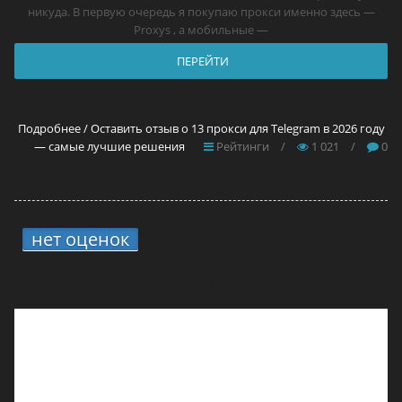
никуда. В первую очередь я покупаю прокси именно здесь —
Proxys , а мобильные —
ПЕРЕЙТИ
Подробнее / Оставить отзыв о 13 прокси для Telegram в 2026 году
— самые лучшие решения
Рейтинги
/
1 021
/
0
нет оценок
4 способа вывода средств с
ONErpm: мой опыт и что реально
работает в России