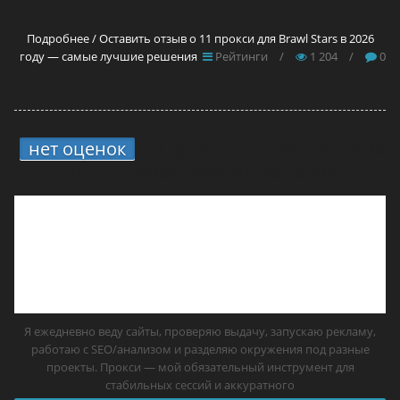
Подробнее / Оставить отзыв о 11 прокси для Brawl Stars в 2026
году — самые лучшие решения
Рейтинги
/
1 204
/
0
нет оценок
13 прокси для сайтов в 2026
году — самые лучшие решения
Я ежедневно веду сайты, проверяю выдачу, запускаю рекламу,
работаю с SEO/анализом и разделяю окружения под разные
проекты. Прокси — мой обязательный инструмент для
стабильных сессий и аккуратного