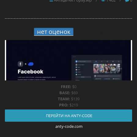
Антидетект браузер
/
1 402
/
0
нет оценок
Anty-code
FREE:
$0
BASE:
$69
TEAM:
$139
PRO:
$219
ПЕРЕЙТИ НА ANTY-CODE
anty-code.com