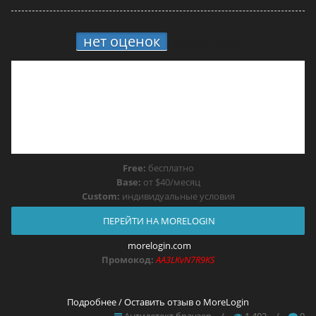
нет оценок
MoreLogin
Free:
бесплатно
Base:
от $40/месяц
Custom:
индивидуальные условия
ПЕРЕЙТИ НА MORELOGIN
morelogin.com
Промокод:
AA3LKvN7R9KS
Подробнее / Оставить отзыв о MoreLogin