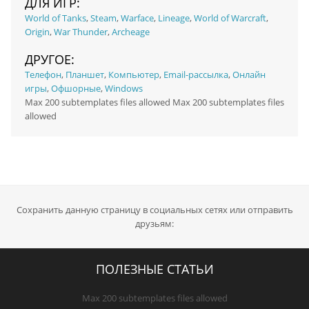
ДЛЯ ИГР:
World of Tanks
,
Steam
,
Warface
,
Lineage
,
World of Warcraft
,
Origin
,
War Thunder
,
Archeage
ДРУГОЕ:
Телефон
,
Планшет
,
Компьютер
,
Email-рассылка
,
Онлайн
игры
,
Офшорные
,
Windows
Max 200 subtemplates files allowed Max 200 subtemplates files
allowed
Сохранить данную страницу в социальных сетях или отправить
друзьям:
ПОЛЕЗНЫЕ СТАТЬИ
Max 200 subtemplates files allowed