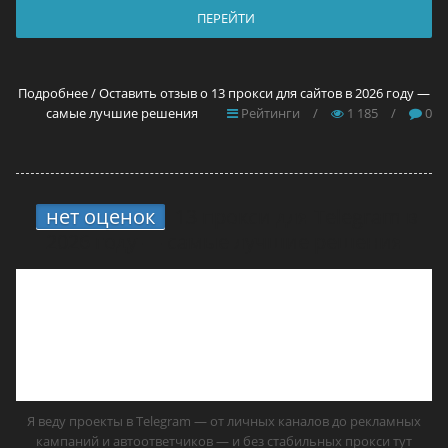
ПЕРЕЙТИ
Подробнее / Оставить отзыв о 13 прокси для сайтов в 2026 году —
самые лучшие решения
Рейтинги
/
1 185
/
0
нет оценок
13 прокси для Telegram в
2026 году — самые лучшие решения
Я веду проекты в Telegram — от личных каналов до рекламных
кампаний и автоответчиков — и без стабильных прокси тут