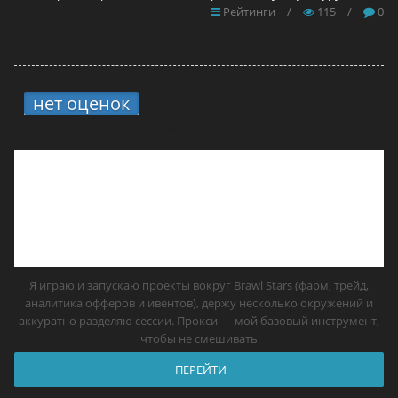
Рейтинги
/
115
/
0
нет оценок
11 прокси для Brawl Stars в
2026 году — самые лучшие решения
Я играю и запускаю проекты вокруг Brawl Stars (фарм, трейд,
аналитика офферов и ивентов), держу несколько окружений и
аккуратно разделяю сессии. Прокси — мой базовый инструмент,
чтобы не смешивать
ПЕРЕЙТИ