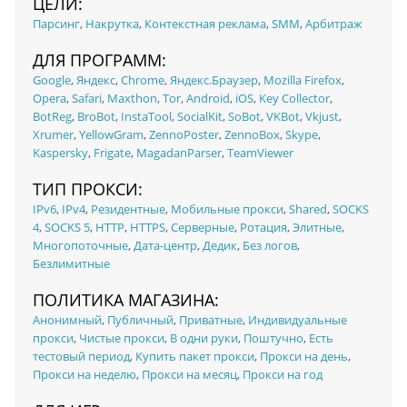
ЦЕЛИ:
Парсинг
,
Накрутка
,
Контекстная реклама
,
SMM
,
Арбитраж
ДЛЯ ПРОГРАММ:
Google
,
Яндекс
,
Chrome
,
Яндекс.Браузер
,
Mozilla Firefox
,
Opera
,
Safari
,
Maxthon
,
Tor
,
Android
,
iOS
,
Key Collector
,
BotReg
,
BroBot
,
InstaTool
,
SocialKit
,
SoBot
,
VKBot
,
Vkjust
,
Xrumer
,
YellowGram
,
ZennoPoster
,
ZennoBox
,
Skype
,
Kaspersky
,
Frigate
,
MagadanParser
,
TeamViewer
ТИП ПРОКСИ:
IPv6
,
IPv4
,
Резидентные
,
Мобильные прокси
,
Shared
,
SOCKS
4
,
SOCKS 5
,
HTTP
,
HTTPS
,
Серверные
,
Ротация
,
Элитные
,
Многопоточные
,
Дата-центр
,
Дедик
,
Без логов
,
Безлимитные
ПОЛИТИКА МАГАЗИНА:
Анонимный
,
Публичный
,
Приватные
,
Индивидуальные
прокси
,
Чистые прокси
,
В одни руки
,
Поштучно
,
Есть
тестовый период
,
Купить пакет прокси
,
Прокси на день
,
Прокси на неделю
,
Прокси на месяц
,
Прокси на год