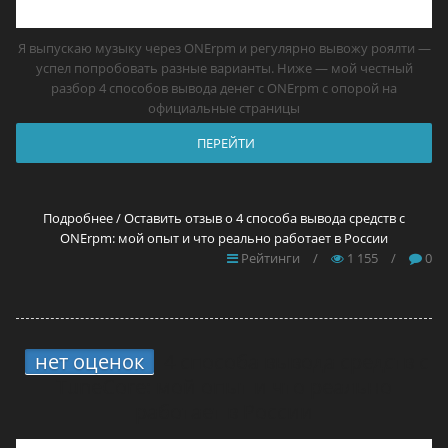
Я выпускаю музыку через ONErpm и регулярно вывожу роялти —
успел попробовать разные варианты. Ниже — мой честный
разбор 4 способов вывода денег с ONErpm с опорой на
официальные страницы
ПЕРЕЙТИ
Подробнее / Оставить отзыв о 4 способа вывода средств с
ONErpm: мой опыт и что реально работает в России
Рейтинги
/
1 155
/
0
нет оценок
4 способа вывода средств с
TuneCore: мой опыт и что реально
работает в России