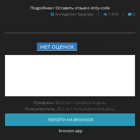
Подробнее / Оставить отзыв о Anty-code
Антидетект браузер
/
1 419
/
0
нет оценок
Brovisor
Профиль:
$0,02 за 1 профиль/в день.
Пользователь:
$0,2 за 1 пользователя/в день.
ПЕРЕЙТИ НА BROVISOR
brovisor.app