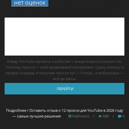
нет оценок
12 прокси для YouTube в
2026 году — самые лучшие решения
Я веду YouTube-проекты и работаю с аккаунтами из разных гео,
поэтому прокси — мой ежедневный инструмент. Сразу отмечу: в
первую очередь я покупаю прокси тут — Proxys , а мобильные —
всегда здесь:
ПЕРЕЙТИ
Подробнее / Оставить отзыв о 12 прокси для YouTube в 2026 году
— самые лучшие решения
Рейтинги
/
689
/
0