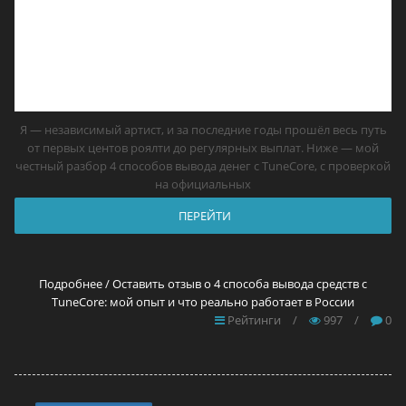
Я — независимый артист, и за последние годы прошёл весь путь
от первых центов роялти до регулярных выплат. Ниже — мой
честный разбор 4 способов вывода денег с TuneCore, с проверкой
на официальных
ПЕРЕЙТИ
Подробнее / Оставить отзыв о 4 способа вывода средств с
TuneCore: мой опыт и что реально работает в России
Рейтинги
/
997
/
0