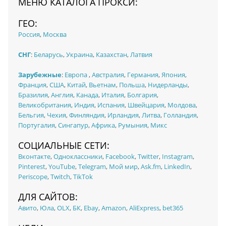
МЕНЮ КАТАЛОГА ПРОКСИ:
ГЕО:
Россия
,
Москва
СНГ
:
Беларусь
,
Украина
,
Казахстан
,
Латвия
Зарубежные
:
Европа
,
Австралия
,
Германия
,
Япония
,
Франция
,
США
,
Китай
,
Вьетнам
,
Польша
,
Нидерланды
,
Бразилия
,
Англия
,
Канада
,
Италия
,
Болгария
,
Великобритания
,
Индия
,
Испания
,
Швейцария
,
Молдова
,
Бельгия
,
Чехия
,
Финляндия
,
Ирландия
,
Литва
,
Голландия
,
Португалия
,
Сингапур
,
Африка
,
Румыния
,
Микс
СОЦИАЛЬНЫЕ СЕТИ:
Вконтакте
,
Одноклассники
,
Facebook
,
Twitter
,
Instagram
,
Pinterest
,
YouTube
,
Telegram
,
Мой мир
,
Ask.fm
,
LinkedIn
,
Periscope
,
Twitch
,
TikTok
ДЛЯ САЙТОВ:
Авито
,
Юла
,
OLX
,
БК
,
Ebay
,
Amazon
,
AliExpress
,
bet365