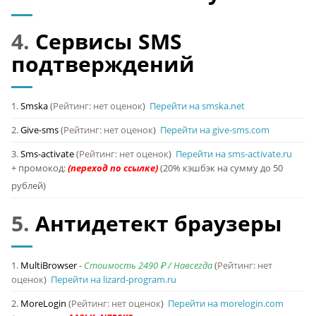
4.
Сервисы SMS
подтверждений
1.
Smska
(
Рейтинг: нет оценок
)
Перейти на smska.net
2.
Give-sms
(
Рейтинг: нет оценок
)
Перейти на give-sms.com
3.
Sms-activate
(
Рейтинг: нет оценок
)
Перейти на sms-activate.ru
+ промокод:
(20% кэшбэк на сумму до 50
рублей)
5.
Антидетект браузеры
1.
MultiBrowser
-
Стоимость 2490 ₽ / Навсегда
(
Рейтинг: нет
оценок
)
Перейти на lizard-program.ru
2.
MoreLogin
(
Рейтинг: нет оценок
)
Перейти на morelogin.com