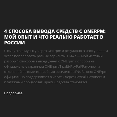
4 СПОСОБА ВЫВОДА СРЕДСТВ С ONERPM:
МОЙ ОПЫТ И ЧТО РЕАЛЬНО РАБОТАЕТ В
РОССИИ
Я выпускаю музыку через ONErpm и регулярно вывожу роялти —
успел попробовать разные варианты. Ниже — мой честный
разбор 4 способов вывода денег с ONErpm с опорой на
официальные страницы ONErpm/Tipalti/PayPal/Payoneer и
отдельной рекомендацией для резидентов РФ. Важно: ONErpm
официально поддерживает выплаты через PayPal, Payoneer и
платёжный процессинг Tipalti. Средства становятся
Подробнее