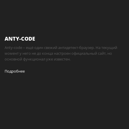
ANTY-CODE
Anty-code – ещё один свежий антидетект-браузер. На текущий
момент у него не до конца настроен официальный сайт, но
основной функционал уже известен.
Подробнее