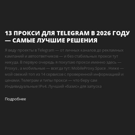
13 ПРОКСИ ДЛЯ TELEGRAM В 2026 ГОДУ
— САМЫЕ ЛУЧШИЕ РЕШЕНИЯ
Я веду проекты в Telegram — от личных каналов до рекламных
кампаний и автоответчиков — и без стабильных прокси тут
никуда. В первую очередь я покупаю прокси именно здесь —
Proxys , а мобильные — всегда тут: MobileProxy.Space . Ниже —
мой свежий топ из 14 сервисов с проверенной информацией и
ценами. Телеграм и типы прокси — что беру сам
Индивидуальные IPv4. Лучший «базис» для запуска
Подробнее