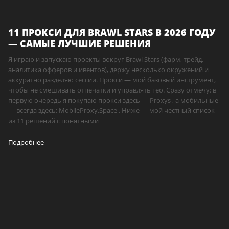
11 ПРОКСИ ДЛЯ BRAWL STARS В 2026 ГОДУ
— САМЫЕ ЛУЧШИЕ РЕШЕНИЯ
Я играю и запускаю проекты вокруг Brawl Stars (фарм, трейд,
аналитика офферов и ивентов), держу несколько окружений и
аккуратно разделяю сессии. Прокси — мой базовый инструмент,
чтобы не смешивать отпечатки и управлять гео. Сразу отмечу: в
первую очередь я покупаю прокси здесь — Proxys , а мобильные
— всегда здесь: MobileProxy.Space . Ниже — мой честный список
из 11 решений с понятными
Подробнее