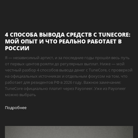
4 СПОСОБА ВЫВОДА СРЕДСТВ С TUNECORE:
МОЙ ОПЫТ И ЧТО РЕАЛЬНО РАБОТАЕТ В
РОССИИ
Я — независимый артист, и за последние годы прошёл весь путь
от первых центов роялти до регулярных выплат. Ниже — мой
честный разбор 4 способов вывода денег с TuneCore, с проверкой
на официальных источниках и отдельным фокусом на том, что
работает для резидентов РФ в 2026 году. Важное замечание:
TuneCore официально платит через Payoneer. Уже из Payoneer
можно выбрать
Подробнее