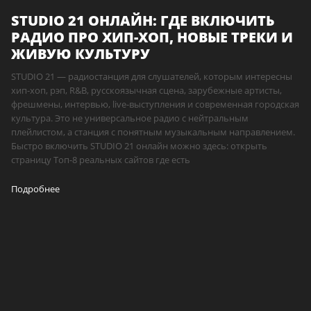
STUDIO 21 ОНЛАЙН: ГДЕ ВКЛЮЧИТЬ
РАДИО ПРО ХИП-ХОП, НОВЫЕ ТРЕКИ И
ЖИВУЮ КУЛЬТУРУ
STUDIO 21 — радиостанция для слушателей, которым интересны
хип-хоп, рэп, R&B, русскоязычная сцена, зарубежные артисты,
фрешмены, интервью, live-выступления и современная городская
культура. Это не универсальное радио с нейтральным
плейлистом, а станция с понятным музыкальным направлением.
Быстро включить STUDIO 21 онлайн можно здесь: открыть
страницу Топ-8 реальных сайтов где есть
Подробнее