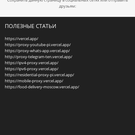
Сохранить данную страницу в социальных сетях или отправить
друзьям:
ПОЛЕЗНЫЕ СТАТЬИ
https://vercel.app/
https://proxy-youtube-pi.vercel.app/
https://proxy-whats-app.vercel.app/
http://proxy-telegram-ten.vercel.app/
https://ipv4-proxy.vercel.app/
https://ipv6-proxy.vercel.app/
https://residential-proxy-pi.vercel.app/
https://mobile-proxy.vercel.app/
https://food-delivery-moscow.vercel.app/