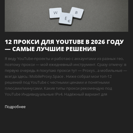
12 ПРОКСИ ДЛЯ YOUTUBE В 2026 ГОДУ
— САМЫЕ ЛУЧШИЕ РЕШЕНИЯ
Я веду YouTube-проекты и работаю с аккаунтами из разных гео,
поэтому прокси — мой ежедневный инструмент. Сразу отмечу: в
первую очередь я покупаю прокси тут — Proxys , а мобильные —
всегда здесь: MobileProxy.Space . Ниже собрал мои топ-12
решений под YouTube с честными ценами и понятными
плюсами/минусами. Какие типы прокси рекомендую под
YouTube Индивидуальные IPv4. Надёжный вариант для
Подробнее