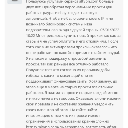
Пользуюсь услугами сервиса altvpn.com больше
двух лет. Приобретал персональные прокси для
работы с paypal и ebay когда я нахожусь
заграницей. Чтобы не было смены моего IP и не
возникало блокировок системы изза
подозрительного входа с другой страны. 05/01/2022
10:22 Мне пришлось купить новый прокси так как за
старый я не успел оплатить и его отключили. После
того как мне активировали прокси - оказалось что
он не работает по какойто причине с сайтом paypal.
Я написал в поддержку с проcьбой заменить
прокси, так как раньше всё отлично работало.
Получил ответ что согласно их правилам дабы
избежать каких то махинаций они не
поддерживают финансовые сайты. Хотя замечу, до
этого еще в марте на старых прокси всё отлично
работало. Я платил за прокси старые каждый месяц
и никто нечего не говорил. Оказывается они измени
свои правила и не составили желания уведомить
своих клиентов об этом. На сайте найти
информацию о том что их прокси имеют
ограничения в использовании крайне сложно
https://altvpn.com/ru/agreement/ вот тут есть абзац