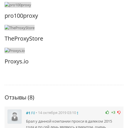
pro100proxy
TheProxyStore
Proxys.io
Отзывы (8)
+3
• 14 октября 2019 03:10
#1
Fil
Брал у данной компании прокси в далеком 2015
года и по сей день являюсь клиентом, очень