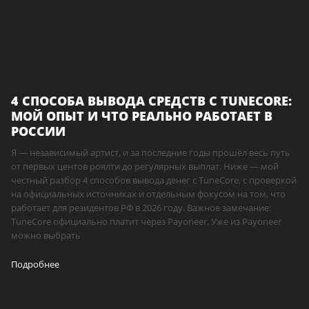
4 СПОСОБА ВЫВОДА СРЕДСТВ С TUNECORE:
МОЙ ОПЫТ И ЧТО РЕАЛЬНО РАБОТАЕТ В
РОССИИ
Я — независимый артист, и за последние годы прошёл весь путь
от первых центов роялти до регулярных выплат. Ниже — мой
честный разбор 4 способов вывода денег с TuneCore, с проверкой
на официальных источниках и отдельным фокусом на том, что
работает для резидентов РФ в 2026 году. Важное замечание:
TuneCore официально платит через Payoneer. Уже из Payoneer
можно выбрать
Подробнее