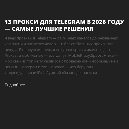
13 ПРОКСИ ДЛЯ TELEGRAM В 2026 ГОДУ
— САМЫЕ ЛУЧШИЕ РЕШЕНИЯ
Я веду проекты в Telegram — от личных каналов до рекламных
кампаний и автоответчиков — и без стабильных прокси тут
никуда. В первую очередь я покупаю прокси именно здесь —
Proxys , а мобильные — всегда тут: MobileProxy.Space . Ниже —
мой свежий топ из 14 сервисов с проверенной информацией и
ценами. Телеграм и типы прокси — что беру сам
Индивидуальные IPv4. Лучший «базис» для запуска
Подробнее