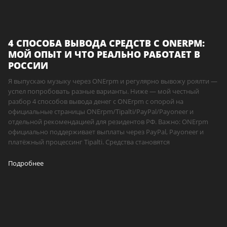
4 СПОСОБА ВЫВОДА СРЕДСТВ С ONERPM:
МОЙ ОПЫТ И ЧТО РЕАЛЬНО РАБОТАЕТ В
РОССИИ
Я выпускаю музыку через ONErpm и регулярно вывожу роялти —
успел попробовать разные варианты. Ниже — мой честный
разбор 4 способов вывода денег с ONErpm с опорой на
официальные страницы ONErpm/Tipalti/PayPal/Payoneer и
отдельной рекомендацией для резидентов РФ. Важно: ONErpm
официально поддерживает выплаты через PayPal, Payoneer и
платёжный процессинг Tipalti. Средства становятся
Подробнее