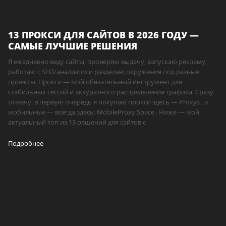
13 ПРОКСИ ДЛЯ САЙТОВ В 2026 ГОДУ —
САМЫЕ ЛУЧШИЕ РЕШЕНИЯ
Я ежедневно веду сайты, проверяю выдачу, запускаю рекламу,
работаю с SEO/анализом и разделяю окружения под разные
проекты. Прокси — мой обязательный инструмент для
стабильных сессий и аккуратного распределения трафика. Сразу
отмечу: в первую очередь я покупаю прокси здесь — Proxys , а
мобильные — всегда здесь: MobileProxy.Space . Ниже — мой
актуальный топ из 13 решений для сайтов с
Подробнее