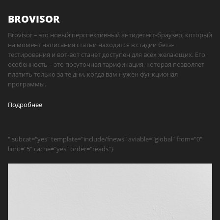
BROVISOR
Brovisor – это новый перспективный антидетект-браузер, который
на момент написания статьи находится в стадии бета-
тестирования и вот-вот станет доступен для всех желающих. Его
особенность – это посуточная тарификация, которая позволяет
платить только за те дни, когда вам нужен функционал
программы.
Подробнее
" subcat="yes" template="include/fnews" aviable="global" from="0"
limit="5" cache="yes" order="reads"}