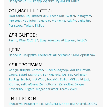
Португалия
,
Сингапур
,
Африка
,
Румыния
,
Микс
СОЦИАЛЬНЫЕ СЕТИ:
Вконтакте
,
Одноклассники
,
Facebook
,
Twitter
,
Instagram
,
Pinterest
,
YouTube
,
Telegram
,
Мой мир
,
Ask.fm
,
LinkedIn
,
Periscope
,
Twitch
,
TikTok
ДЛЯ САЙТОВ:
Авито
,
Юла
,
OLX
,
БК
,
Ebay
,
Amazon
,
AliExpress
,
bet365
ЦЕЛИ:
Парсинг
,
Накрутка
,
Контекстная реклама
,
SMM
,
Арбитраж
ДЛЯ ПРОГРАММ:
Google
,
Яндекс
,
Chrome
,
Яндекс.Браузер
,
Mozilla Firefox
,
Opera
,
Safari
,
Maxthon
,
Tor
,
Android
,
iOS
,
Key Collector
,
BotReg
,
BroBot
,
InstaTool
,
SocialKit
,
SoBot
,
VKBot
,
Vkjust
,
Xrumer
,
YellowGram
,
ZennoPoster
,
ZennoBox
,
Skype
,
Kaspersky
,
Frigate
,
MagadanParser
,
TeamViewer
ТИП ПРОКСИ:
IPv6
,
IPv4
,
Резидентные
,
Мобильные прокси
,
Shared
,
SOCKS