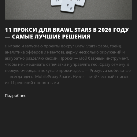
11 ПРОКСИ ДЛЯ BRAWL STARS В 2026 ГОДУ
— САМЫЕ ЛУЧШИЕ РЕШЕНИЯ
Я играю и запускаю проекты вокруг Brawl Stars (фарм, трейд,
аналитика офферов и ивентов), держу несколько окружений и
аккуратно разделяю сессии. Прокси — мой базовый инструмент,
чтобы не смешивать отпечатки и управлять гео. Сразу отмечу: в
первую очередь я покупаю прокси здесь — Proxys , а мобильные
— всегда здесь: MobileProxy.Space . Ниже — мой честный список
из 11 решений с понятными
Подробнее