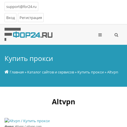
support@for24.ru
Вход
Регистрация
Купить прокси
Главная
»
Каталог сайтов и сервисов
»
Купить прокси
» Altvpn
Altvpn
Фото:
Altvpn / altvpn.com