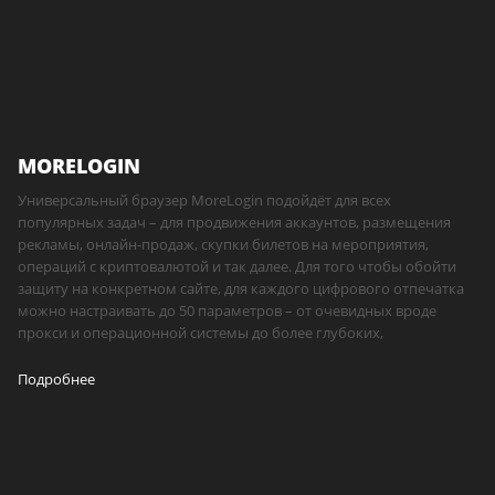
MORELOGIN
Универсальный браузер MoreLogin подойдёт для всех
популярных задач – для продвижения аккаунтов, размещения
рекламы, онлайн-продаж, скупки билетов на мероприятия,
операций с криптовалютой и так далее. Для того чтобы обойти
защиту на конкретном сайте, для каждого цифрового отпечатка
можно настраивать до 50 параметров – от очевидных вроде
прокси и операционной системы до более глубоких,
Подробнее