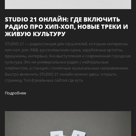
STUDIO 21 ОНЛАЙН: ГДЕ ВКЛЮЧИТЬ
РАДИО ПРО ХИП-ХОП, НОВЫЕ ТРЕКИ И
ЖИВУЮ КУЛЬТУРУ
STUDIO 21 — радиостанция для слушателей, которым интересны
хип-хоп, рэп, R&B, русскоязычная сцена, зарубежные артисты,
фрешмены, интервью, live-выступления и современная городская
культура. Это не универсальное радио с нейтральным
плейлистом, а станция с понятным музыкальным направлением.
Быстро включить STUDIO 21 онлайн можно здесь: открыть
страницу Топ-8 реальных сайтов где есть
Подробнее