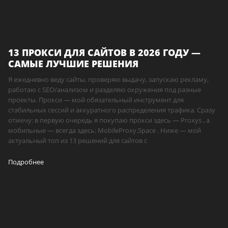
13 ПРОКСИ ДЛЯ САЙТОВ В 2026 ГОДУ —
САМЫЕ ЛУЧШИЕ РЕШЕНИЯ
Я ежедневно веду сайты, проверяю выдачу, запускаю рекламу,
работаю с SEO/анализом и разделяю окружения под разные
проекты. Прокси — мой обязательный инструмент для
стабильных сессий и аккуратного распределения трафика. Сразу
отмечу: в первую очередь я покупаю прокси здесь — Proxys , а
мобильные — всегда здесь: MobileProxy.Space . Ниже — мой
актуальный топ из 13 решений для сайтов с
Подробнее