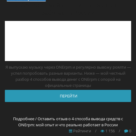
с ONErpm: мой опыт и что реально
работает в России
Я выпускаю музыку через ONErpm и регулярно вывожу роялти —
успел попробовать разные варианты. Ниже — мой честный
разбор 4 способов вывода денег с ONErpm с опорой на
официальные страницы
ПЕРЕЙТИ
Подробнее / Оставить отзыв о 4 способа вывода средств с
ONErpm: мой опыт и что реально работает в России
Рейтинги
/
1 156
/
0