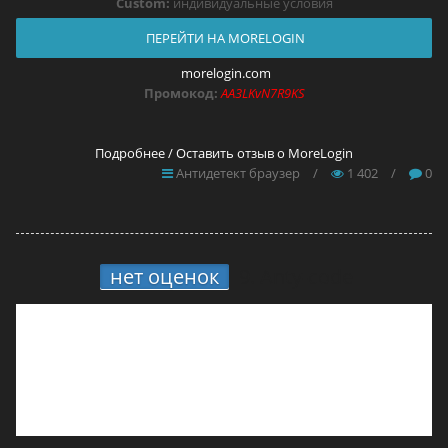
Custom:
индивидуальные условия
ПЕРЕЙТИ НА MORELOGIN
morelogin.com
Промокод:
AA3LKvN7R9KS
Подробнее / Оставить отзыв о MoreLogin
Антидетект браузер
/
1 402
/
0
нет оценок
9.
Anty-code