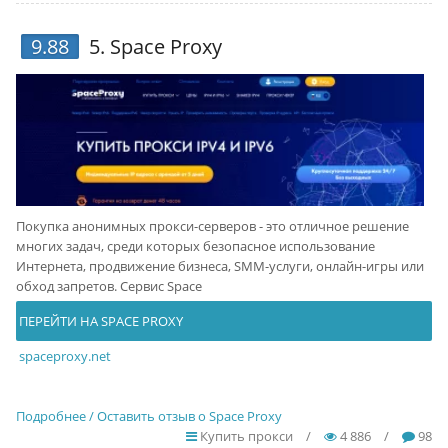
9.88
5.
Space Proxy
Покупка анонимных прокси-серверов - это отличное решение
многих задач, среди которых безопасное использование
Интернета, продвижение бизнеса, SMM-услуги, онлайн-игры или
обход запретов. Сервис Space
ПЕРЕЙТИ НА SPACE PROXY
spaceproxy.net
Подробнее / Оставить отзыв о Space Proxy
Купить прокси
/
4 886
/
98