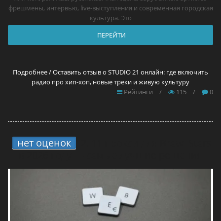
фрешмены, интервью, live-выступления и современная городская
культура. Это
ПЕРЕЙТИ
Подробнее / Оставить отзыв о STUDIO 21 онлайн: где включить
радио про хип-хоп, новые треки и живую культуру
Рейтинги
/
115
/
0
нет оценок
2.
11 прокси для Brawl Stars
в 2026 году — самые лучшие решения