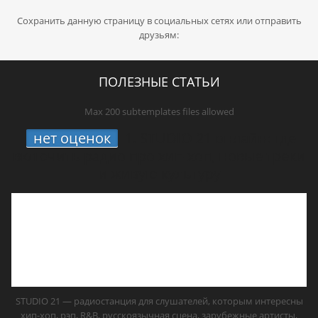
Сохранить данную страницу в социальных сетях или отправить
друзьям:
ПОЛЕЗНЫЕ СТАТЬИ
Max 200 subtemplates files allowed
нет оценок
1.
STUDIO 21 онлайн: где
включить радио про хип-хоп, новые треки
и живую культуру
STUDIO 21 — радиостанция для слушателей, которым интересны
хип-хоп, рэп, R&B, русскоязычная сцена, зарубежные артисты,