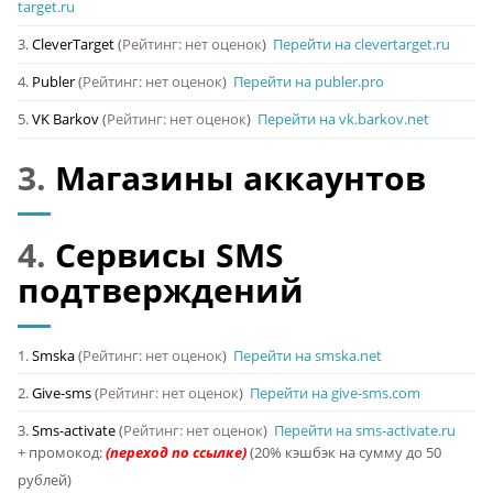
target.ru
3.
CleverTarget
(
Рейтинг: нет оценок
)
Перейти на clevertarget.ru
4.
Publer
(
Рейтинг: нет оценок
)
Перейти на publer.pro
5.
VK Barkov
(
Рейтинг: нет оценок
)
Перейти на vk.barkov.net
3.
Магазины аккаунтов
4.
Сервисы SMS
подтверждений
1.
Smska
(
Рейтинг: нет оценок
)
Перейти на smska.net
2.
Give-sms
(
Рейтинг: нет оценок
)
Перейти на give-sms.com
3.
Sms-activate
(
Рейтинг: нет оценок
)
Перейти на sms-activate.ru
+ промокод:
(20% кэшбэк на сумму до 50
рублей)