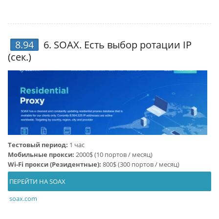
8.94
6.
SOAX
. Есть выбор ротации IP
(сек.)
Тестовый период:
1 час
Мобильные прокси:
2000$ (10 портов / месяц)
Wi-Fi прокси (Резидентные):
800$ (300 портов / месяц)
ПЕРЕЙТИ НА SOAX
soax.com