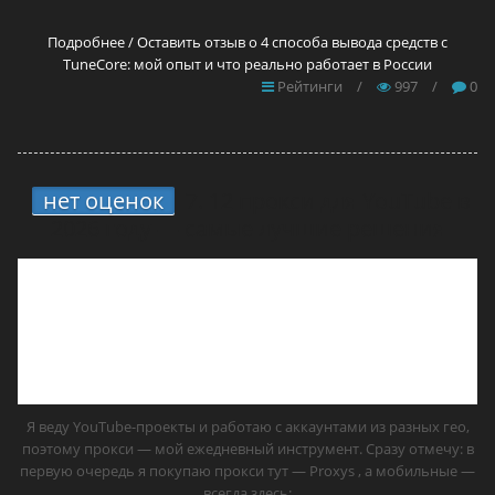
Подробнее / Оставить отзыв о 4 способа вывода средств с
TuneCore: мой опыт и что реально работает в России
Рейтинги
/
997
/
0
нет оценок
7.
12 прокси для YouTube в
2026 году — самые лучшие решения
Я веду YouTube-проекты и работаю с аккаунтами из разных гео,
поэтому прокси — мой ежедневный инструмент. Сразу отмечу: в
первую очередь я покупаю прокси тут — Proxys , а мобильные —
всегда здесь: