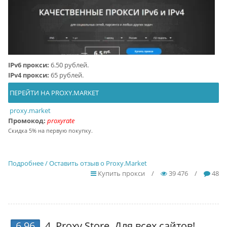
IPv6 прокси:
6.50 рублей.
IPv4 прокси:
65 рублей.
ПЕРЕЙТИ НА PROXY.MARKET
proxy.market
Промокод:
proxyrate
Скидка 5% на первую покупку.
Подробнее / Оставить отзыв о Proxy.Market
Купить прокси
/
39 476
/
48
6.96
4.
Proxy Store
. Для всех сайтов!