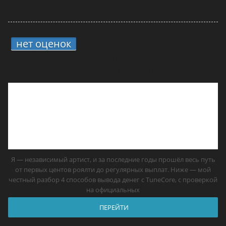
нет оценок
6.
4 способа вывода средств
с TuneCore: мой опыт и что реально
работает в России
Я — независимый артист, и за последние годы прошёл весь путь
от первых центов роялти до регулярных выплат. Ниже — мой
честный разбор 4 способов вывода денег с TuneCore, с проверкой
на официальных
ПЕРЕЙТИ