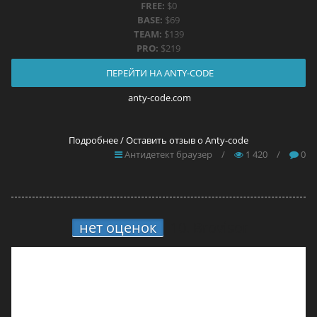
FREE:
$0
BASE:
$69
TEAM:
$139
PRO:
$219
ПЕРЕЙТИ НА ANTY-CODE
anty-code.com
Подробнее / Оставить отзыв о Anty-code
Антидетект браузер
/
1 420
/
0
нет оценок
10.
Brovisor