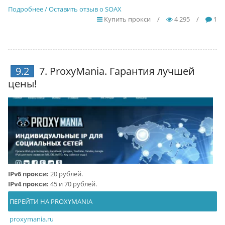
Подробнее / Оставить отзыв о SOAX
Купить прокси
/
4 295
/
1
9.2
7.
ProxyMania
. Гарантия лучшей
цены!
IPv6 прокси:
20 рублей.
IPv4 прокси:
45 и 70 рублей.
ПЕРЕЙТИ НА PROXYMANIA
proxymania.ru