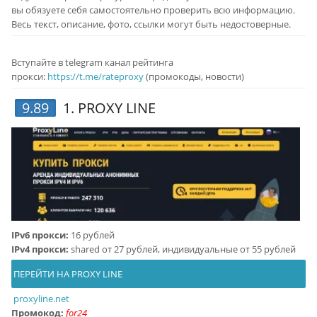
вы обязуете себя самостоятельно проверить всю информацию.
Весь текст, описание, фото, ссылки могут быть недостоверные.
Вступайте в telegram канал рейтинга
прокси:
https://t.me/rateproxy
(промокоды, новости)
9.89
1.
PROXY LINE
IPv6 прокси:
16 рублей
IPv4 прокси:
shared от 27 рублей, индивидуальные от 55 рублей
ПЕРЕЙТИ НА PROXY LINE
proxyline.net
Промокод:
for24