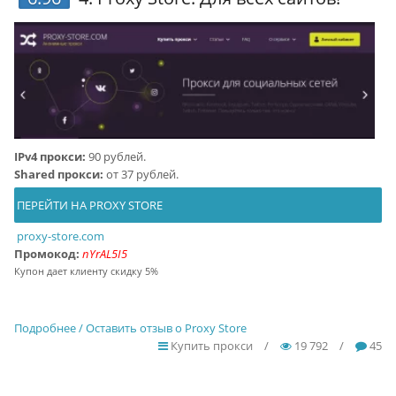
IPv4 прокси:
90 рублей.
Shared прокси:
от 37 рублей.
ПЕРЕЙТИ НА PROXY STORE
proxy-store.com
Промокод:
nYrAL5I5
Купон дает клиенту скидку 5%
Подробнее / Оставить отзыв о Proxy Store
Купить прокси
/
19 792
/
45