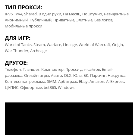
ТИП ПРОКСИ:
IPv6, IPv4, Shared, В одни руки, На месяц, Поштучно, Резидентные,
Анонимный, Публичный, Приватные, Элитные, Без логов,
Мобильные прокси
ДЛЯ ИГР:
World of Tanks, Steam, Warface, Lineage, World of Warcraft, Origin,
War Thunder, Archeage
ДРУГОЕ:
Телефон, Планшет, Компьютер, Прокси для сайтов, Email-
рассылка, Онлайн игры, Авито, OLX, Юла, БК, Парсинг, Накрутка,
Контекстная реклама, SMM, Арбитраж, Ebay, Amazon, AliExpress,
ЦУПИС, Офшорные, bet365, Windows