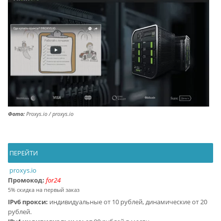
Фото:
Proxys.io / proxys.io
ПЕРЕЙТИ
proxys.io
Промокод:
for24
5% скидка на первый заказ
IPv6 прокси:
индивидуальные от 10 рублей, динамические от 20
рублей.