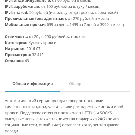
IPv4 индивидуальные:
от 90 рублей в месяц
IPv4 зарубежные:
от 100 рублей за штуку / месяц
IPv4 shared:
50 рублей (используют до трех пользователей)
Премиальные (резидентные):
от 270 рублей в месяц
Мобильные прокси:
699 за день, 1499 за 7 дней и 3999 в месяц
Стоимость:
от
20
до
290
рублей за прокси.
Категория:
Купить прокси
На рынке:
2016-07
Просмотров:
32 412
Отзывов:
49
Общая информация
Обзор
Автоматический сервис аренды серверов поставляет
качественные индивидуальные или расшаренные ипв4 и ипв6
прокси. Поддержка сетевых протоколов HTTP(s) и SOCKS,
выгодные цены, а также техническая поддержка 24/7 (почта,
социальные сети, онлайн чат) оставляет конкурентов далеко
позади.