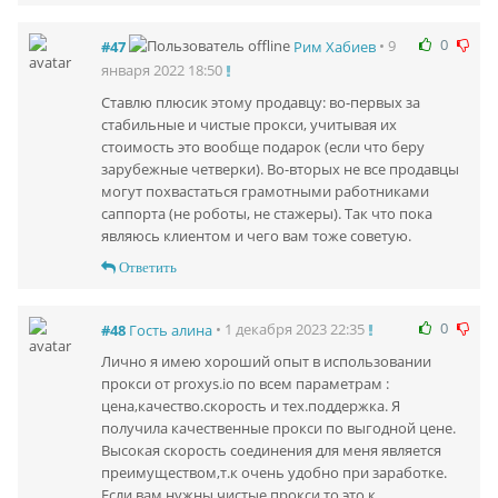
0
#47
• 9
Рим Хабиев
января 2022 18:50
Ставлю плюсик этому продавцу: во-первых за
стабильные и чистые прокси, учитывая их
стоимость это вообще подарок (если что беру
зарубежные четверки). Во-вторых не все продавцы
могут похвастаться грамотными работниками
саппорта (не роботы, не стажеры). Так что пока
являюсь клиентом и чего вам тоже советую.
Ответить
0
• 1 декабря 2023 22:35
#48
Гость алина
Лично я имею хороший опыт в использовании
прокси от proxys.io по всем параметрам :
цена,качество.скорость и тех.поддержка. Я
получила качественные прокси по выгодной цене.
Высокая скорость соединения для меня является
преимуществом,т.к очень удобно при заработке.
Если вам нужны чистые прокси,то это к