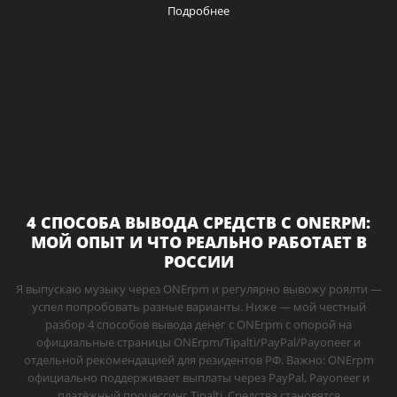
Подробнее
4 СПОСОБА ВЫВОДА СРЕДСТВ С ONERPM:
МОЙ ОПЫТ И ЧТО РЕАЛЬНО РАБОТАЕТ В
РОССИИ
Я выпускаю музыку через ONErpm и регулярно вывожу роялти —
успел попробовать разные варианты. Ниже — мой честный
разбор 4 способов вывода денег с ONErpm с опорой на
официальные страницы ONErpm/Tipalti/PayPal/Payoneer и
отдельной рекомендацией для резидентов РФ. Важно: ONErpm
официально поддерживает выплаты через PayPal, Payoneer и
платёжный процессинг Tipalti. Средства становятся