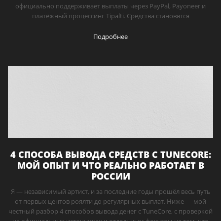
официально поддерживает выплаты через PayPal, Payoneer и
платёжный процессинг Tipalti. Средства становятся
Подробнее
4 СПОСОБА ВЫВОДА СРЕДСТВ С TUNECORE:
МОЙ ОПЫТ И ЧТО РЕАЛЬНО РАБОТАЕТ В
РОССИИ
Я — независимый артист, и за последние годы прошёл весь путь
от первых центов роялти до регулярных выплат. Ниже — мой
честный разбор 4 способов вывода денег с TuneCore, с проверкой
на официальных источниках и отдельным фокусом на том, что