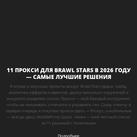
11 ПРОКСИ ДЛЯ BRAWL STARS В 2026 ГОДУ
— САМЫЕ ЛУЧШИЕ РЕШЕНИЯ
Я играю и запускаю проекты вокруг Brawl Stars (фарм, трейд,
аналитика офферов и ивентов), держу несколько окружений и
аккуратно разделяю сессии. Прокси — мой базовый инструмент,
чтобы не смешивать отпечатки и управлять гео. Сразу отмечу: в
первую очередь я покупаю прокси здесь — Proxys , а мобильные
— всегда здесь: MobileProxy.Space . Ниже — мой честный список
из 11 решений с понятными
Подробнее