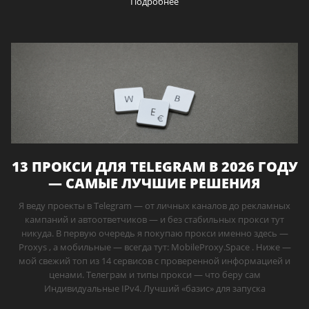
Подробнее
13 ПРОКСИ ДЛЯ TELEGRAM В 2026 ГОДУ
— САМЫЕ ЛУЧШИЕ РЕШЕНИЯ
Я веду проекты в Telegram — от личных каналов до рекламных
кампаний и автоответчиков — и без стабильных прокси тут
никуда. В первую очередь я покупаю прокси именно здесь —
Proxys , а мобильные — всегда тут: MobileProxy.Space . Ниже —
мой свежий топ из 14 сервисов с проверенной информацией и
ценами. Телеграм и типы прокси — что беру сам
Индивидуальные IPv4. Лучший «базис» для запуска