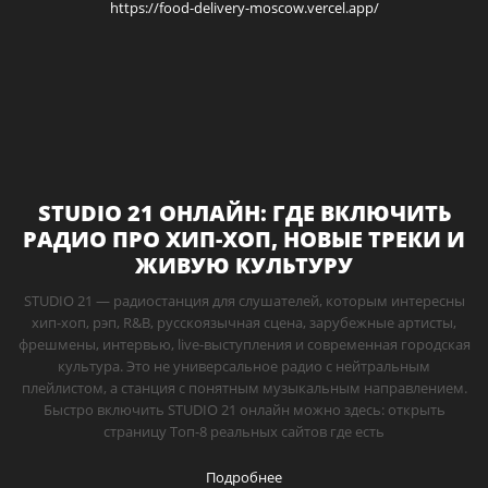
https://food-delivery-moscow.vercel.app/
STUDIO 21 ОНЛАЙН: ГДЕ ВКЛЮЧИТЬ
РАДИО ПРО ХИП-ХОП, НОВЫЕ ТРЕКИ И
ЖИВУЮ КУЛЬТУРУ
STUDIO 21 — радиостанция для слушателей, которым интересны
хип-хоп, рэп, R&B, русскоязычная сцена, зарубежные артисты,
фрешмены, интервью, live-выступления и современная городская
культура. Это не универсальное радио с нейтральным
плейлистом, а станция с понятным музыкальным направлением.
Быстро включить STUDIO 21 онлайн можно здесь: открыть
страницу Топ-8 реальных сайтов где есть
Подробнее