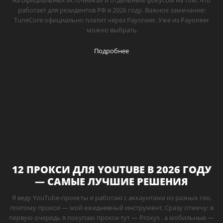
работает для резидентов РФ в 2026 году. Важное замечание:
TuneCore официально платит через Payoneer. Уже из Payoneer
можно выбрать
Подробнее
12 ПРОКСИ ДЛЯ YOUTUBE В 2026 ГОДУ
— САМЫЕ ЛУЧШИЕ РЕШЕНИЯ
Я веду YouTube-проекты и работаю с аккаунтами из разных гео,
поэтому прокси — мой ежедневный инструмент. Сразу отмечу: в
первую очередь я покупаю прокси тут — Proxys , а мобильные —