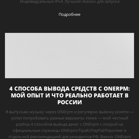
Индивидуальные IPv4. Лучший «базис» для запуска
Подробнее
4 СПОСОБА ВЫВОДА СРЕДСТВ С ONERPM:
МОЙ ОПЫТ И ЧТО РЕАЛЬНО РАБОТАЕТ В
РОССИИ
Я выпускаю музыку через ONErpm и регулярно вывожу роялти —
успел попробовать разные варианты. Ниже — мой честный
разбор 4 способов вывода денег с ONErpm с опорой на
официальные страницы ONErpm/Tipalti/PayPal/Payoneer и
отдельной рекомендацией для резидентов РФ. Важно: ONErpm