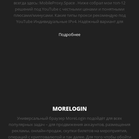
всегда здесь: MobileProxy.Space . Ниже собрал мои топ-12
решений под YouTube с честными ценами и понятными
плюсами/минусами. Какие типы прокси рекомендую под
YouTube Индивидуальные IPv4. Надёжный вариант для
Подробнее
MORELOGIN
Универсальный браузер MoreLogin подойдёт для всех
популярных задач – для продвижения аккаунтов, размещения
рекламы, онлайн-продаж, скупки билетов на мероприятия,
операций с криптовалютой и так далее. Для того чтобы обойти