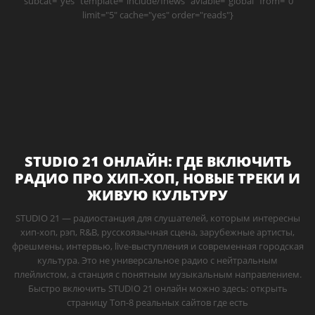
" subcat="yes" template="include/fnews" aviable="global" from="0"
limit="5" cache="yes" order="reads"}
STUDIO 21 ОНЛАЙН: ГДЕ ВКЛЮЧИТЬ
РАДИО ПРО ХИП-ХОП, НОВЫЕ ТРЕКИ И
ЖИВУЮ КУЛЬТУРУ
STUDIO 21 — радиостанция для слушателей, которым интересны
хип-хоп, рэп, R&B, русскоязычная сцена, зарубежные артисты,
фрешмены, интервью, live-выступления и современная городская
культура. Это не универсальное радио с нейтральным
плейлистом, а станция с понятным музыкальным направлением.
Быстро включить STUDIO 21 онлайн можно здесь: открыть
страницу Топ-8 реальных сайтов где есть