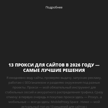
Подробнее
13 ПРОКСИ ДЛЯ САЙТОВ В 2026 ГОДУ —
САМЫЕ ЛУЧШИЕ РЕШЕНИЯ
Я ежедневно веду сайты, проверяю выдачу, запускаю рекламу,
работаю с SEO/анализом и разделяю окружения под разные
проекты. Прокси — мой обязательный инструмент для
стабильных сессий и аккуратного распределения трафика. Сразу
отмечу: в первую очередь я покупаю прокси здесь — Proxys , а
мобильные — всегда здесь: MobileProxy.Space . Ниже — мой
актуальный топ из 13 решений для сайтов с