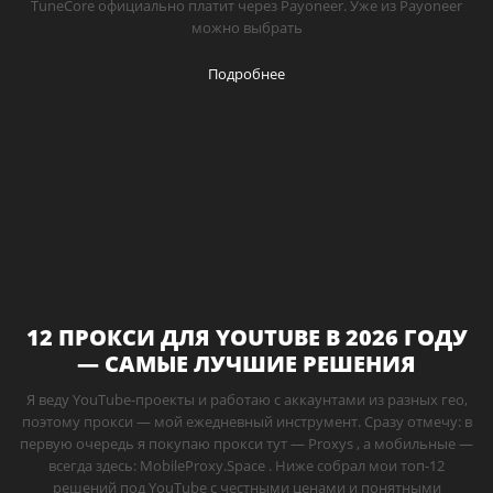
TuneCore официально платит через Payoneer. Уже из Payoneer
можно выбрать
Подробнее
12 ПРОКСИ ДЛЯ YOUTUBE В 2026 ГОДУ
— САМЫЕ ЛУЧШИЕ РЕШЕНИЯ
Я веду YouTube-проекты и работаю с аккаунтами из разных гео,
поэтому прокси — мой ежедневный инструмент. Сразу отмечу: в
первую очередь я покупаю прокси тут — Proxys , а мобильные —
всегда здесь: MobileProxy.Space . Ниже собрал мои топ-12
решений под YouTube с честными ценами и понятными