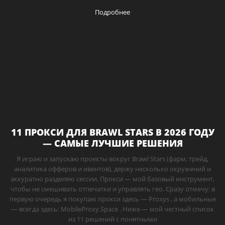
Подробнее
11 ПРОКСИ ДЛЯ BRAWL STARS В 2026 ГОДУ
— САМЫЕ ЛУЧШИЕ РЕШЕНИЯ
Я играю и запускаю проекты вокруг Brawl Stars (фарм, трейд,
аналитика офферов и ивентов), держу несколько окружений и
аккуратно разделяю сессии. Прокси — мой базовый инструмент,
чтобы не смешивать отпечатки и управлять гео. Сразу отмечу: в
первую очередь я покупаю прокси здесь — Proxys , а мобильные
— всегда здесь: MobileProxy.Space . Ниже — мой честный список
из 11 решений с понятными