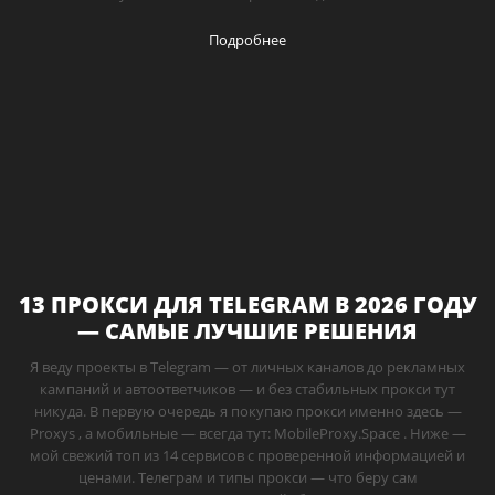
Подробнее
13 ПРОКСИ ДЛЯ TELEGRAM В 2026 ГОДУ
— САМЫЕ ЛУЧШИЕ РЕШЕНИЯ
Я веду проекты в Telegram — от личных каналов до рекламных
кампаний и автоответчиков — и без стабильных прокси тут
никуда. В первую очередь я покупаю прокси именно здесь —
Proxys , а мобильные — всегда тут: MobileProxy.Space . Ниже —
мой свежий топ из 14 сервисов с проверенной информацией и
ценами. Телеграм и типы прокси — что беру сам