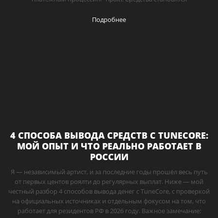
Подробнее
4 СПОСОБА ВЫВОДА СРЕДСТВ С TUNECORE:
МОЙ ОПЫТ И ЧТО РЕАЛЬНО РАБОТАЕТ В
РОССИИ
Я — независимый артист, и за последние годы прошёл весь путь
от первых центов роялти до регулярных выплат. Ниже — мой
честный разбор 4 способов вывода денег с TuneCore, с проверкой
на официальных источниках и отдельным фокусом на том, что
работает для резидентов РФ в 2026 году. Важное замечание: