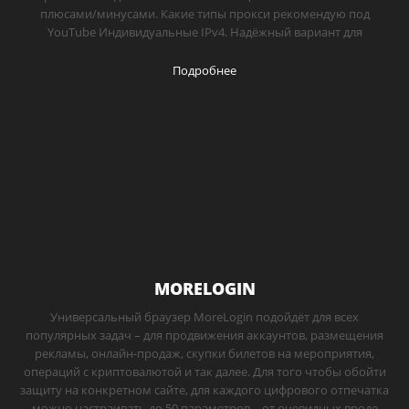
плюсами/минусами. Какие типы прокси рекомендую под
YouTube Индивидуальные IPv4. Надёжный вариант для
Подробнее
MORELOGIN
Универсальный браузер MoreLogin подойдёт для всех
популярных задач – для продвижения аккаунтов, размещения
рекламы, онлайн-продаж, скупки билетов на мероприятия,
операций с криптовалютой и так далее. Для того чтобы обойти
защиту на конкретном сайте, для каждого цифрового отпечатка
можно настраивать до 50 параметров – от очевидных вроде