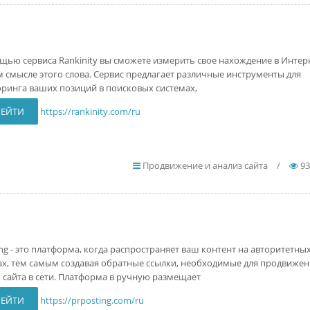
щью сервиса Rankinity вы сможете измерить свое нахождение в Интерн
 смысле этого слова. Сервис предлагает различные инструменты для
ринга ваших позиций в поисковых системах,
РЕЙТИ
https://rankinity.com/ru
Продвижение и анализ сайта
/
93
ing - это платформа, когда распространяет ваш контент на авторитетны
ах, тем самым создавая обратные ссылки, необходимые для продвиже
 сайта в сети. Платформа в ручную размещает
РЕЙТИ
https://prposting.com/ru