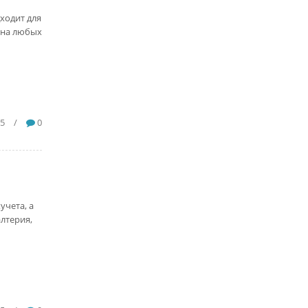
ходит для
е на любых
55
/
0
учета, а
алтерия,