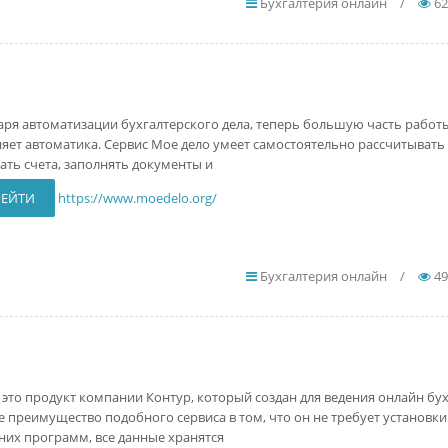
Бухгалтерия онлайн
/
62
аря автоматизации бухгалтерского дела, теперь большую часть работ
яет автоматика. Сервис Мое дело умеет самостоятельно рассчитывать 
ать счета, заполнять документы и
РЕЙТИ
https://www.moedelo.org/
Бухгалтерия онлайн
/
49
- это продукт компании Контур, который создан для ведения онлайн бу
е преимущество подобного сервиса в том, что он не требует установки
них программ, все данные хранятся