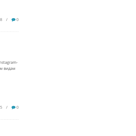
8
/
0
nstagram-
ем видам
55
/
0