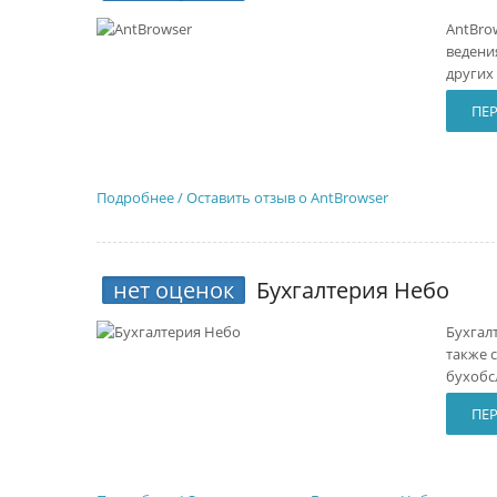
AntBro
ведени
других
ПЕР
Подробнее / Оставить отзыв о AntBrowser
нет оценок
Бухгалтерия Небо
Бухгал
также 
бухобс
ПЕ