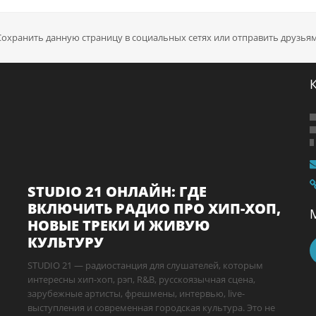
Сохранить данную страницу в социальных сетях или отправить друзьям
STUDIO 21 ОНЛАЙН: ГДЕ
ВКЛЮЧИТЬ РАДИО ПРО ХИП-ХОП,
НОВЫЕ ТРЕКИ И ЖИВУЮ
КУЛЬТУРУ
STUDIO 21 — радиостанция для слушателей, которым
интересны хип-хоп, рэп, R&B, русскоязычная сцена,
зарубежные артисты, фрешмены, интервью, live-
выступления и современная городская культура. Это не