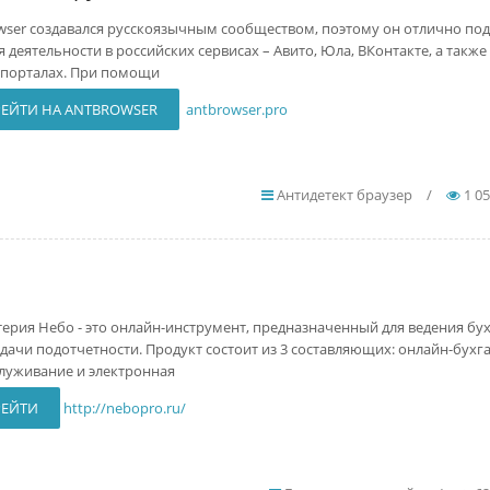
wser создавался русскоязычным сообществом, поэтому он отлично под
я деятельности в российских сервисах – Авито, Юла, ВКонтакте, а такж
 порталах. При помощи
ЕЙТИ НА ANTBROWSER
antbrowser.pro
Антидетект браузер
/
1 0
терия Небо - это онлайн-инструмент, предназначенный для ведения бух
сдачи подотчетности. Продукт состоит из 3 составляющих: онлайн-бухг
луживание и электронная
РЕЙТИ
http://nebopro.ru/