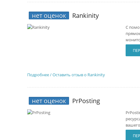
нет оценок
Rankinity
С помо
прямом
монито
ПЕ
Подробнее / Оставить отзыв о Rankinity
нет оценок
PrPosting
PrPost
ресурс
вашего
ПЕ