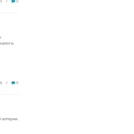
5
/
0
ы
налоги,
6
/
0
хгалтерии.