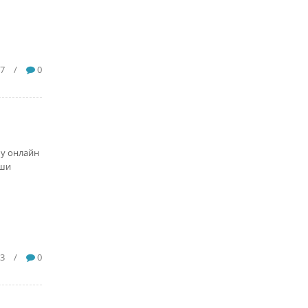
7
/
0
пу онлайн
аши
3
/
0