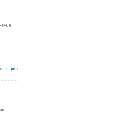
ете, в
0
/
0
х
ния