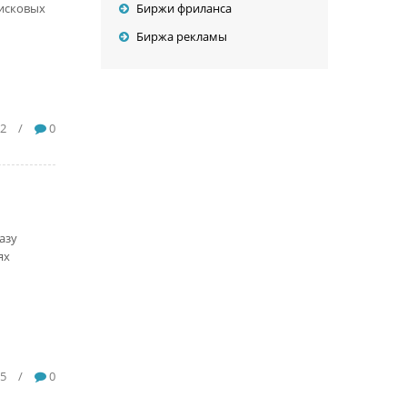
оисковых
Биржи фриланса
Биржа рекламы
2
/
0
азу
ях
5
/
0