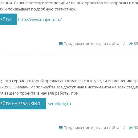
зации. Сервис отслеживает позиции ваших проектов по запросам в п
ах и показывает подробную статистику.
РЕЙТИ
http://www.majento.ru/
Продвижение и анализ сайта
/
83
ng - это сервис, который предлагает комплексные услуги по решению ср
ьких SEO-задач. Используйте все доступные инструменты на всех стади
ия вашего проекта: в начале работы, при
ЕЙТИ НА SERANKING
seranking.ru
Продвижение и анализ сайта
/
90