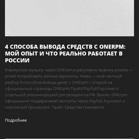
4 СПОСОБА ВЫВОДА СРЕДСТВ С ONERPM:
МОЙ ОПЫТ И ЧТО РЕАЛЬНО РАБОТАЕТ В
РОССИИ
Я выпускаю музыку через ONErpm и регулярно вывожу роялти —
успел попробовать разные варианты. Ниже — мой честный
разбор 4 способов вывода денег с ONErpm с опорой на
официальные страницы ONErpm/Tipalti/PayPal/Payoneer и
отдельной рекомендацией для резидентов РФ. Важно: ONErpm
официально поддерживает выплаты через PayPal, Payoneer и
платёжный процессинг Tipalti. Средства становятся
Подробнее