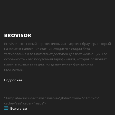
BROVISOR
Brovisor – это новый перспективный антидетект-браузер, который
на момент написания статьи находится в стадии бета-
тестирования и вот-вот станет доступен для всех желающих. Его
особенность – это посуточная тарификация, которая позволяет
платить только за те дни, когда вам нужен функционал
программы.
Подробнее
" template="include/fnews" aviable="global" from="5" limit="5"
cache="yes" order="reads"}
Все статьи