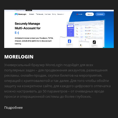
MORELOGIN
Универсальный браузер MoreLogin подойдёт для всех
популярных задач – для продвижения аккаунтов, размещения
рекламы, онлайн-продаж, скупки билетов на мероприятия,
операций с криптовалютой и так далее. Для того чтобы обойти
защиту на конкретном сайте, для каждого цифрового отпечатка
можно настраивать до 50 параметров – от очевидных вроде
прокси и операционной системы до более глубоких,
Подробнее