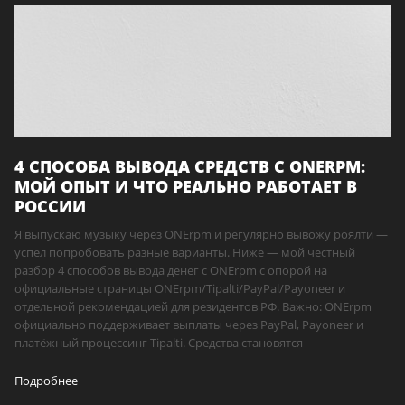
4 СПОСОБА ВЫВОДА СРЕДСТВ С ONERPM:
МОЙ ОПЫТ И ЧТО РЕАЛЬНО РАБОТАЕТ В
РОССИИ
Я выпускаю музыку через ONErpm и регулярно вывожу роялти —
успел попробовать разные варианты. Ниже — мой честный
разбор 4 способов вывода денег с ONErpm с опорой на
официальные страницы ONErpm/Tipalti/PayPal/Payoneer и
отдельной рекомендацией для резидентов РФ. Важно: ONErpm
официально поддерживает выплаты через PayPal, Payoneer и
платёжный процессинг Tipalti. Средства становятся
Подробнее