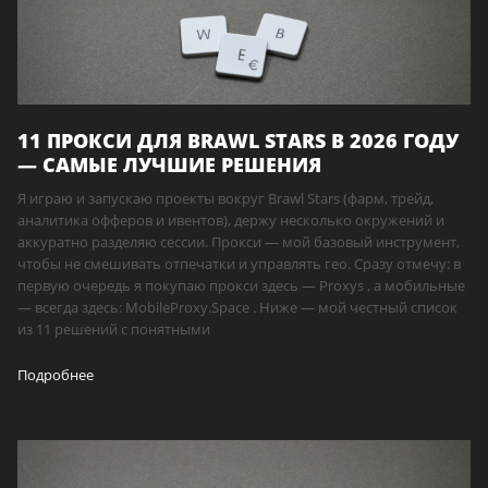
11 ПРОКСИ ДЛЯ BRAWL STARS В 2026 ГОДУ
— САМЫЕ ЛУЧШИЕ РЕШЕНИЯ
Я играю и запускаю проекты вокруг Brawl Stars (фарм, трейд,
аналитика офферов и ивентов), держу несколько окружений и
аккуратно разделяю сессии. Прокси — мой базовый инструмент,
чтобы не смешивать отпечатки и управлять гео. Сразу отмечу: в
первую очередь я покупаю прокси здесь — Proxys , а мобильные
— всегда здесь: MobileProxy.Space . Ниже — мой честный список
из 11 решений с понятными
Подробнее