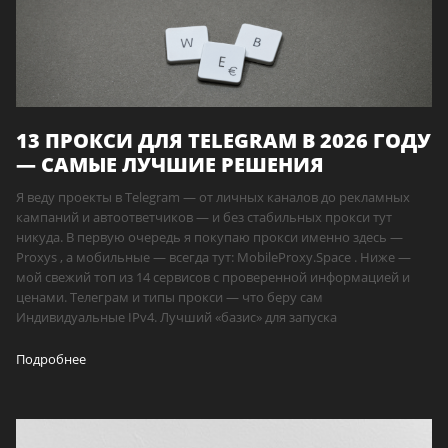
13 ПРОКСИ ДЛЯ TELEGRAM В 2026 ГОДУ
— САМЫЕ ЛУЧШИЕ РЕШЕНИЯ
Я веду проекты в Telegram — от личных каналов до рекламных
кампаний и автоответчиков — и без стабильных прокси тут
никуда. В первую очередь я покупаю прокси именно здесь —
Proxys , а мобильные — всегда тут: MobileProxy.Space . Ниже —
мой свежий топ из 14 сервисов с проверенной информацией и
ценами. Телеграм и типы прокси — что беру сам
Индивидуальные IPv4. Лучший «базис» для запуска
Подробнее