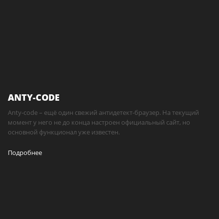
ANTY-CODE
Anty-code – ещё один свежий антидетект-браузер. На текущий
момент у него не до конца настроен официальный сайт, но
основной функционал уже известен.
Подробнее