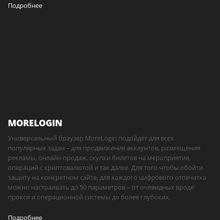
Подробнее
MORELOGIN
Универсальный браузер MoreLogin подойдёт для всех
популярных задач – для продвижения аккаунтов, размещения
рекламы, онлайн-продаж, скупки билетов на мероприятия,
операций с криптовалютой и так далее. Для того чтобы обойти
защиту на конкретном сайте, для каждого цифрового отпечатка
можно настраивать до 50 параметров – от очевидных вроде
прокси и операционной системы до более глубоких,
Подробнее