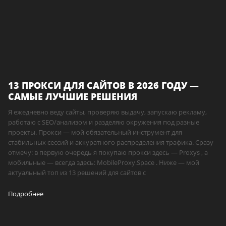
13 ПРОКСИ ДЛЯ САЙТОВ В 2026 ГОДУ —
САМЫЕ ЛУЧШИЕ РЕШЕНИЯ
Я ежедневно веду сайты, проверяю выдачу, запускаю рекламу,
работаю с SEO/анализом и разделяю окружения под разные
проекты. Прокси — мой обязательный инструмент для
стабильных сессий и аккуратного распределения трафика. Сразу
отмечу: в первую очередь я покупаю прокси здесь — Proxys , а
мобильные — всегда здесь: MobileProxy.Space . Ниже — мой
актуальный топ из 13 решений для сайтов с
Подробнее