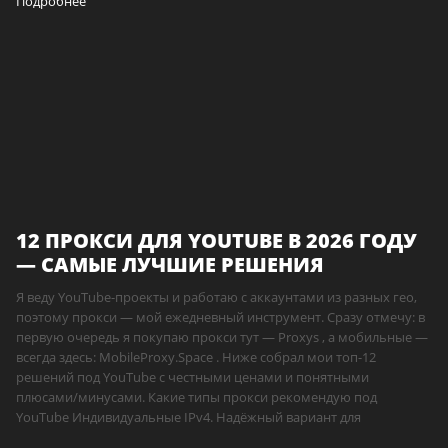
Подробнее
12 ПРОКСИ ДЛЯ YOUTUBE В 2026 ГОДУ
— САМЫЕ ЛУЧШИЕ РЕШЕНИЯ
Я веду YouTube-проекты и работаю с аккаунтами из разных гео,
поэтому прокси — мой ежедневный инструмент. Сразу отмечу: в
первую очередь я покупаю прокси тут — Proxys , а мобильные —
всегда здесь: MobileProxy.Space . Ниже собрал мои топ-12
решений под YouTube с честными ценами и понятными
плюсами/минусами. Какие типы прокси рекомендую под
YouTube Индивидуальные IPv4. Надёжный вариант для