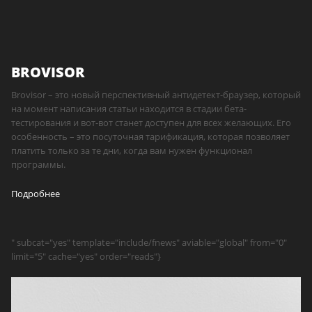
BROVISOR
Brovisor – это новый перспективный антидетект-браузер, который
на момент написания статьи находится в стадии бета-
тестирования и вот-вот станет доступен для всех желающих. Его
особенность – это посуточная тарификация, которая позволяет
платить только за те дни, когда вам нужен функционал
программы.
Подробнее
" subcat="yes" template="include/fnews" aviable="global" from="0"
limit="5" cache="yes" order="reads"}