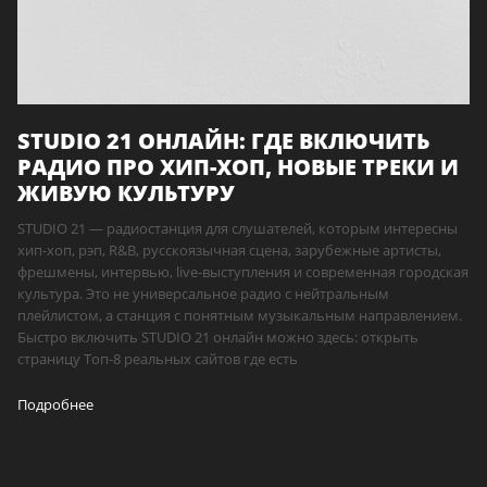
STUDIO 21 ОНЛАЙН: ГДЕ ВКЛЮЧИТЬ
РАДИО ПРО ХИП-ХОП, НОВЫЕ ТРЕКИ И
ЖИВУЮ КУЛЬТУРУ
STUDIO 21 — радиостанция для слушателей, которым интересны
хип-хоп, рэп, R&B, русскоязычная сцена, зарубежные артисты,
фрешмены, интервью, live-выступления и современная городская
культура. Это не универсальное радио с нейтральным
плейлистом, а станция с понятным музыкальным направлением.
Быстро включить STUDIO 21 онлайн можно здесь: открыть
страницу Топ-8 реальных сайтов где есть
Подробнее