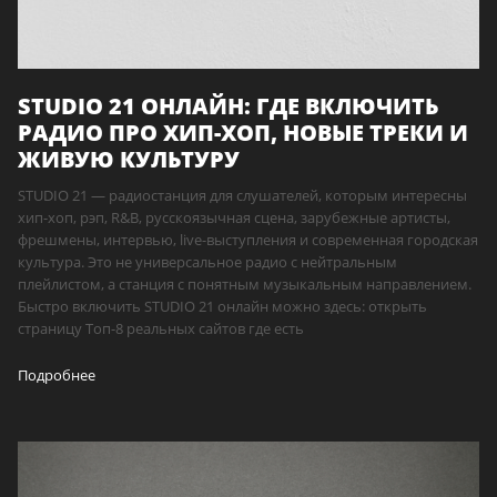
STUDIO 21 ОНЛАЙН: ГДЕ ВКЛЮЧИТЬ
РАДИО ПРО ХИП-ХОП, НОВЫЕ ТРЕКИ И
ЖИВУЮ КУЛЬТУРУ
STUDIO 21 — радиостанция для слушателей, которым интересны
хип-хоп, рэп, R&B, русскоязычная сцена, зарубежные артисты,
фрешмены, интервью, live-выступления и современная городская
культура. Это не универсальное радио с нейтральным
плейлистом, а станция с понятным музыкальным направлением.
Быстро включить STUDIO 21 онлайн можно здесь: открыть
страницу Топ-8 реальных сайтов где есть
Подробнее