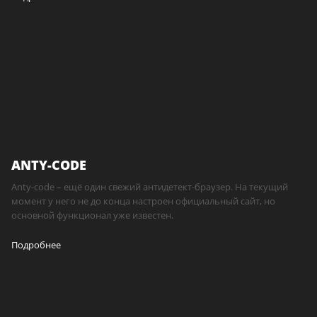
ANTY-CODE
Anty-code – ещё один свежий антидетект-браузер. На текущий
момент у него не до конца настроен официальный сайт, но
основной функционал уже известен.
Подробнее