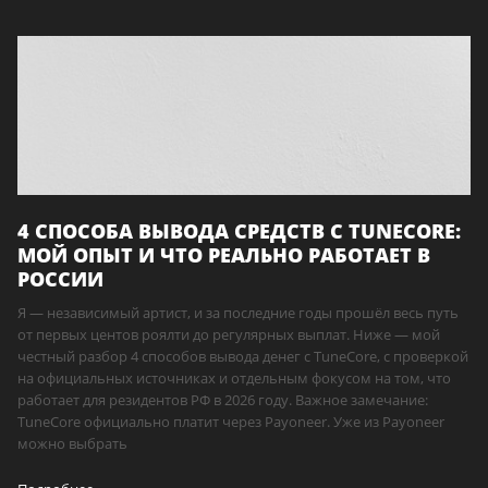
4 СПОСОБА ВЫВОДА СРЕДСТВ С TUNECORE:
МОЙ ОПЫТ И ЧТО РЕАЛЬНО РАБОТАЕТ В
РОССИИ
Я — независимый артист, и за последние годы прошёл весь путь
от первых центов роялти до регулярных выплат. Ниже — мой
честный разбор 4 способов вывода денег с TuneCore, с проверкой
на официальных источниках и отдельным фокусом на том, что
работает для резидентов РФ в 2026 году. Важное замечание:
TuneCore официально платит через Payoneer. Уже из Payoneer
можно выбрать