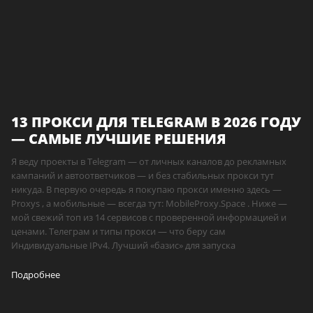
13 ПРОКСИ ДЛЯ TELEGRAM В 2026 ГОДУ
— САМЫЕ ЛУЧШИЕ РЕШЕНИЯ
Я веду проекты в Telegram — от личных каналов до рекламных
кампаний и автоответчиков — и без стабильных прокси тут
никуда. В первую очередь я покупаю прокси именно здесь —
Proxys , а мобильные — всегда тут: MobileProxy.Space . Ниже —
мой свежий топ из 14 сервисов с проверенной информацией и
ценами. Телеграм и типы прокси — что беру сам
Индивидуальные IPv4. Лучший «базис» для запуска
Подробнее