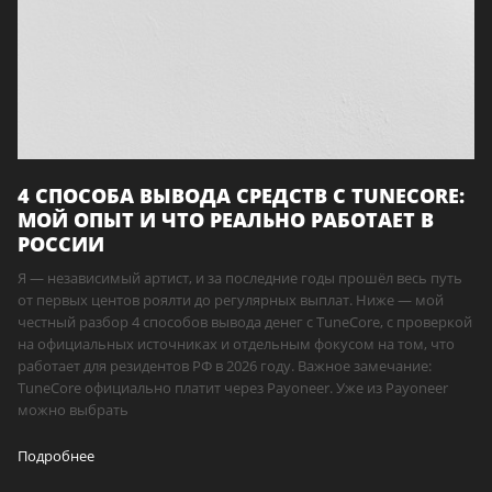
4 СПОСОБА ВЫВОДА СРЕДСТВ С TUNECORE:
МОЙ ОПЫТ И ЧТО РЕАЛЬНО РАБОТАЕТ В
РОССИИ
Я — независимый артист, и за последние годы прошёл весь путь
от первых центов роялти до регулярных выплат. Ниже — мой
честный разбор 4 способов вывода денег с TuneCore, с проверкой
на официальных источниках и отдельным фокусом на том, что
работает для резидентов РФ в 2026 году. Важное замечание:
TuneCore официально платит через Payoneer. Уже из Payoneer
можно выбрать
Подробнее