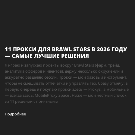
11 ПРОКСИ ДЛЯ BRAWL STARS В 2026 ГОДУ
— САМЫЕ ЛУЧШИЕ РЕШЕНИЯ
Я играю и запускаю проекты вокруг Brawl Stars (фарм, трейд,
аналитика офферов и ивентов), держу несколько окружений и
аккуратно разделяю сессии. Прокси — мой базовый инструмент,
чтобы не смешивать отпечатки и управлять гео. Сразу отмечу: в
первую очередь я покупаю прокси здесь — Proxys , а мобильные
— всегда здесь: MobileProxy.Space . Ниже — мой честный список
из 11 решений с понятными
Подробнее