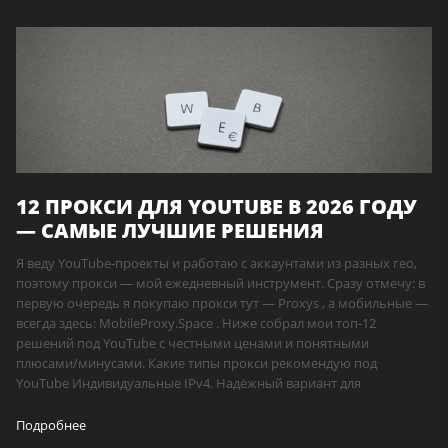
12 ПРОКСИ ДЛЯ YOUTUBE В 2026 ГОДУ
— САМЫЕ ЛУЧШИЕ РЕШЕНИЯ
Я веду YouTube-проекты и работаю с аккаунтами из разных гео,
поэтому прокси — мой ежедневный инструмент. Сразу отмечу: в
первую очередь я покупаю прокси тут — Proxys , а мобильные —
всегда здесь: MobileProxy.Space . Ниже собрал мои топ-12
решений под YouTube с честными ценами и понятными
плюсами/минусами. Какие типы прокси рекомендую под
YouTube Индивидуальные IPv4. Надёжный вариант для
Подробнее