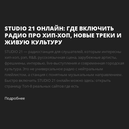
STUDIO 21 ОНЛАЙН: ГДЕ ВКЛЮЧИТЬ
РАДИО ПРО ХИП-ХОП, НОВЫЕ ТРЕКИ И
ЖИВУЮ КУЛЬТУРУ
STUDIO 21 — радиостанция для слушателей, которым интересны
хип-хоп, рэп, R&B, русскоязычная сцена, зарубежные артисты,
фрешмены, интервью, live-выступления и современная городская
культура. Это не универсальное радио с нейтральным
плейлистом, а станция с понятным музыкальным направлением.
Быстро включить STUDIO 21 онлайн можно здесь: открыть
страницу Топ-8 реальных сайтов где есть
Подробнее