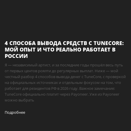
4 СПОСОБА ВЫВОДА СРЕДСТВ С TUNECORE:
МОЙ ОПЫТ И ЧТО РЕАЛЬНО РАБОТАЕТ В
РОССИИ
Я — независимый артист, и за последние годы прошёл весь путь
от первых центов роялти до регулярных выплат. Ниже — мой
честный разбор 4 способов вывода денег с TuneCore, с проверкой
на официальных источниках и отдельным фокусом на том, что
работает для резидентов РФ в 2026 году. Важное замечание:
TuneCore официально платит через Payoneer. Уже из Payoneer
можно выбрать
Подробнее