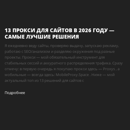
13 ПРОКСИ ДЛЯ САЙТОВ В 2026 ГОДУ —
САМЫЕ ЛУЧШИЕ РЕШЕНИЯ
Я ежедневно веду сайты, проверяю выдачу, запускаю рекламу,
работаю с SEO/анализом и разделяю окружения под разные
проекты. Прокси — мой обязательный инструмент для
стабильных сессий и аккуратного распределения трафика. Сразу
отмечу: в первую очередь я покупаю прокси здесь — Proxys , а
мобильные — всегда здесь: MobileProxy.Space . Ниже — мой
актуальный топ из 13 решений для сайтов с
Подробнее