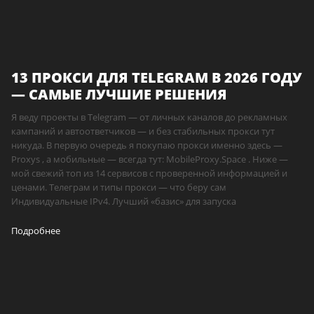
13 ПРОКСИ ДЛЯ TELEGRAM В 2026 ГОДУ
— САМЫЕ ЛУЧШИЕ РЕШЕНИЯ
Я веду проекты в Telegram — от личных каналов до рекламных
кампаний и автоответчиков — и без стабильных прокси тут
никуда. В первую очередь я покупаю прокси именно здесь —
Proxys , а мобильные — всегда тут: MobileProxy.Space . Ниже —
мой свежий топ из 14 сервисов с проверенной информацией и
ценами. Телеграм и типы прокси — что беру сам
Индивидуальные IPv4. Лучший «базис» для запуска
Подробнее