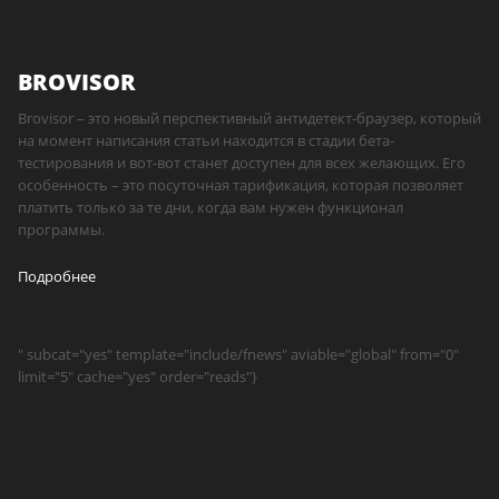
BROVISOR
Brovisor – это новый перспективный антидетект-браузер, который
на момент написания статьи находится в стадии бета-
тестирования и вот-вот станет доступен для всех желающих. Его
особенность – это посуточная тарификация, которая позволяет
платить только за те дни, когда вам нужен функционал
программы.
Подробнее
" subcat="yes" template="include/fnews" aviable="global" from="0"
limit="5" cache="yes" order="reads"}