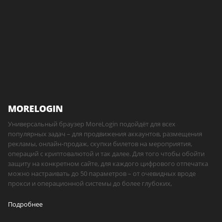
MORELOGIN
Универсальный браузер MoreLogin подойдёт для всех
популярных задач – для продвижения аккаунтов, размещения
рекламы, онлайн-продаж, скупки билетов на мероприятия,
операций с криптовалютой и так далее. Для того чтобы обойти
защиту на конкретном сайте, для каждого цифрового отпечатка
можно настраивать до 50 параметров – от очевидных вроде
прокси и операционной системы до более глубоких,
Подробнее