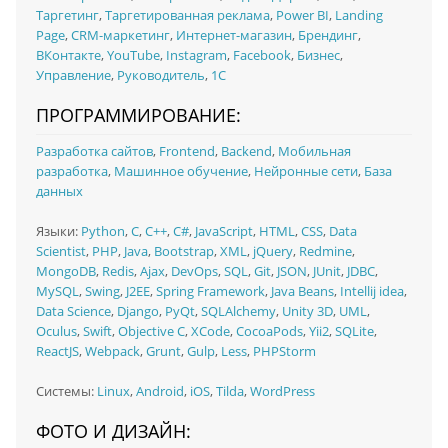
Таргетинг
,
Таргетированная реклама
,
Power BI
,
Landing
Page
,
CRM-маркетинг
,
Интернет-магазин
,
Брендинг
,
ВКонтакте
,
YouTube
,
Instagram
,
Facebook
,
Бизнес
,
Управление
,
Руководитель
,
1C
ПРОГРАММИРОВАНИЕ:
Разработка сайтов
,
Frontend
,
Backend
,
Мобильная
разработка
,
Машинное обучение
,
Нейронные сети
,
База
данных
Языки:
Python
,
C
,
C++
,
C#
,
JavaScript
,
HTML
,
CSS
,
Data
Scientist
,
PHP
,
Java
,
Bootstrap
,
XML
,
jQuery
,
Redmine
,
MongoDB
,
Redis
,
Ajax
,
DevOps
,
SQL
,
Git
,
JSON
,
JUnit
,
JDBC
,
MySQL
,
Swing
,
J2EE
,
Spring Framework
,
Java Beans
,
Intellij idea
,
Data Science
,
Django
,
PyQt
,
SQLAlchemy
,
Unity 3D
,
UML
,
Oculus
,
Swift
,
Objective C
,
XCode
,
CocoaPods
,
Yii2
,
SQLite
,
ReactJS
,
Webpack
,
Grunt
,
Gulp
,
Less
,
PHPStorm
Системы:
Linux
,
Android
,
iOS
,
Tilda
,
WordPress
ФОТО И ДИЗАЙН: