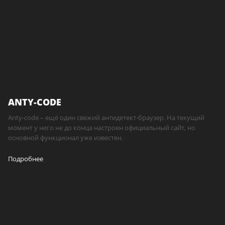
ANTY-CODE
Anty-code – ещё один свежий антидетект-браузер. На текущий
момент у него не до конца настроен официальный сайт, но
основной функционал уже известен.
Подробнее