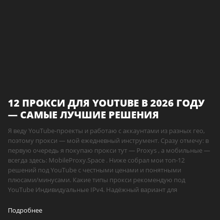
12 ПРОКСИ ДЛЯ YOUTUBE В 2026 ГОДУ
— САМЫЕ ЛУЧШИЕ РЕШЕНИЯ
Я веду YouTube-проекты и работаю с аккаунтами из разных гео,
поэтому прокси — мой ежедневный инструмент. Сразу отмечу: в
первую очередь я покупаю прокси тут — Proxys , а мобильные —
всегда здесь: MobileProxy.Space . Ниже собрал мои топ-12
решений под YouTube с честными ценами и понятными
плюсами/минусами. Какие типы прокси рекомендую под
YouTube Индивидуальные IPv4. Надёжный вариант для
Подробнее