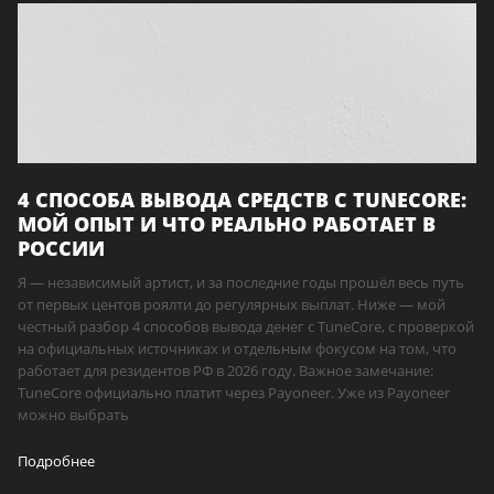
4 СПОСОБА ВЫВОДА СРЕДСТВ С TUNECORE:
МОЙ ОПЫТ И ЧТО РЕАЛЬНО РАБОТАЕТ В
РОССИИ
Я — независимый артист, и за последние годы прошёл весь путь
от первых центов роялти до регулярных выплат. Ниже — мой
честный разбор 4 способов вывода денег с TuneCore, с проверкой
на официальных источниках и отдельным фокусом на том, что
работает для резидентов РФ в 2026 году. Важное замечание:
TuneCore официально платит через Payoneer. Уже из Payoneer
можно выбрать
Подробнее