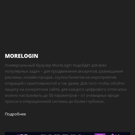
MORELOGIN
Универсальный браузер MoreLogin подойдёт для всех
популярных задач – для продвижения аккаунтов, размещения
рекламы, онлайн-продаж, скупки билетов на мероприятия,
операций с криптовалютой и так далее. Для того чтобы обойти
защиту на конкретном сайте, для каждого цифрового отпечатка
можно настраивать до 50 параметров – от очевидных вроде
прокси и операционной системы до более глубоких,
Подробнее