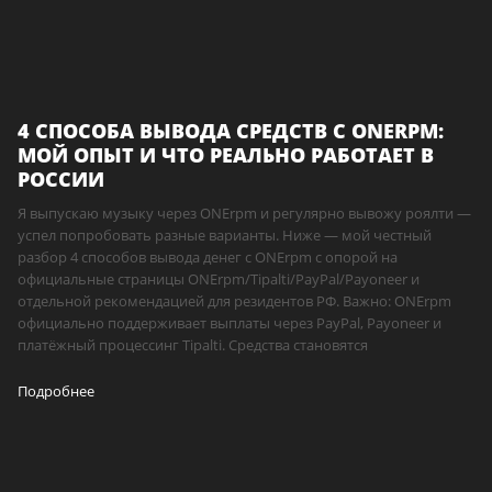
4 СПОСОБА ВЫВОДА СРЕДСТВ С ONERPM:
МОЙ ОПЫТ И ЧТО РЕАЛЬНО РАБОТАЕТ В
РОССИИ
Я выпускаю музыку через ONErpm и регулярно вывожу роялти —
успел попробовать разные варианты. Ниже — мой честный
разбор 4 способов вывода денег с ONErpm с опорой на
официальные страницы ONErpm/Tipalti/PayPal/Payoneer и
отдельной рекомендацией для резидентов РФ. Важно: ONErpm
официально поддерживает выплаты через PayPal, Payoneer и
платёжный процессинг Tipalti. Средства становятся
Подробнее