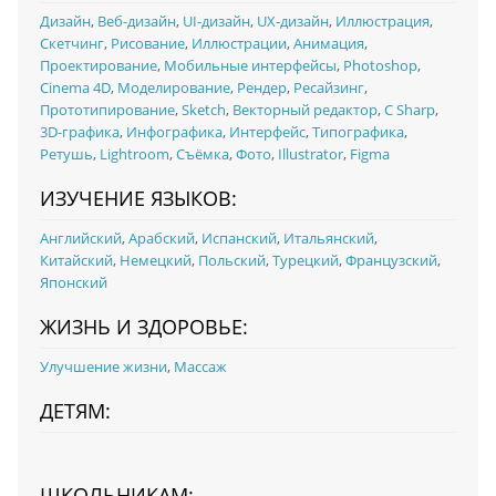
Дизайн
,
Веб-дизайн
,
UI‑дизайн
,
UX‑дизайн
,
Иллюстрация
,
Скетчинг
,
Рисование
,
Иллюстрации
,
Анимация
,
Проектирование
,
Мобильные интерфейсы
,
Photoshop
,
Cinema 4D
,
Моделирование
,
Рендер
,
Ресайзинг
,
Прототипирование
,
Sketch
,
Векторный редактор
,
C Sharp
,
3D-графика
,
Инфографика
,
Интерфейс
,
Типографика
,
Ретушь
,
Lightroom
,
Съёмка
,
Фото
,
Illustrator
,
Figma
ИЗУЧЕНИЕ ЯЗЫКОВ:
Английский
,
Арабский
,
Испанский
,
Итальянский
,
Китайский
,
Немецкий
,
Польский
,
Турецкий
,
Французский
,
Японский
ЖИЗНЬ И ЗДОРОВЬЕ:
Улучшение жизни
,
Массаж
ДЕТЯМ:
ШКОЛЬНИКАМ: