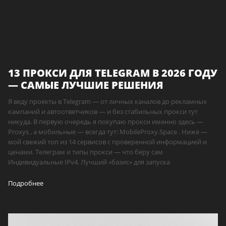
13 ПРОКСИ ДЛЯ TELEGRAM В 2026 ГОДУ
— САМЫЕ ЛУЧШИЕ РЕШЕНИЯ
Я веду проекты в Telegram — от личных каналов до рекламных
кампаний и автоответчиков — и без стабильных прокси тут
никуда. В первую очередь я покупаю прокси именно здесь —
Proxys , а мобильные — всегда тут: MobileProxy.Space . Ниже —
мой свежий топ из 14 сервисов с проверенной информацией и
ценами. Телеграм и типы прокси — что беру сам
Индивидуальные IPv4. Лучший «базис» для запуска
Подробнее