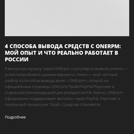
4 СПОСОБА ВЫВОДА СРЕДСТВ С ONERPM:
МОЙ ОПЫТ И ЧТО РЕАЛЬНО РАБОТАЕТ В
РОССИИ
Я выпускаю музыку через ONErpm и регулярно вывожу роялти —
успел попробовать разные варианты. Ниже — мой честный
разбор 4 способов вывода денег с ONErpm с опорой на
официальные страницы ONErpm/Tipalti/PayPal/Payoneer и
отдельной рекомендацией для резидентов РФ. Важно: ONErpm
официально поддерживает выплаты через PayPal, Payoneer и
платёжный процессинг Tipalti. Средства становятся
Подробнее