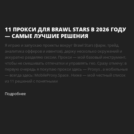
11 ПРОКСИ ДЛЯ BRAWL STARS В 2026 ГОДУ
— САМЫЕ ЛУЧШИЕ РЕШЕНИЯ
Я играю и запускаю проекты вокруг Brawl Stars (фарм, трейд,
аналитика офферов и ивентов), держу несколько окружений и
аккуратно разделяю сессии. Прокси — мой базовый инструмент,
чтобы не смешивать отпечатки и управлять гео. Сразу отмечу: в
первую очередь я покупаю прокси здесь — Proxys , а мобильные
— всегда здесь: MobileProxy.Space . Ниже — мой честный список
из 11 решений с понятными
Подробнее