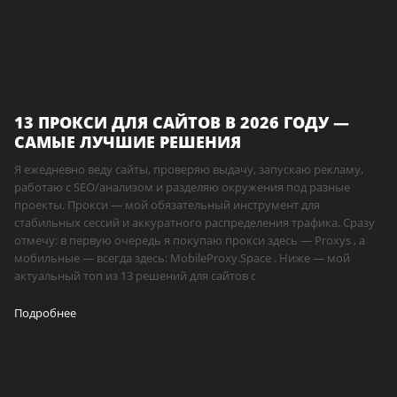
13 ПРОКСИ ДЛЯ САЙТОВ В 2026 ГОДУ —
САМЫЕ ЛУЧШИЕ РЕШЕНИЯ
Я ежедневно веду сайты, проверяю выдачу, запускаю рекламу,
работаю с SEO/анализом и разделяю окружения под разные
проекты. Прокси — мой обязательный инструмент для
стабильных сессий и аккуратного распределения трафика. Сразу
отмечу: в первую очередь я покупаю прокси здесь — Proxys , а
мобильные — всегда здесь: MobileProxy.Space . Ниже — мой
актуальный топ из 13 решений для сайтов с
Подробнее