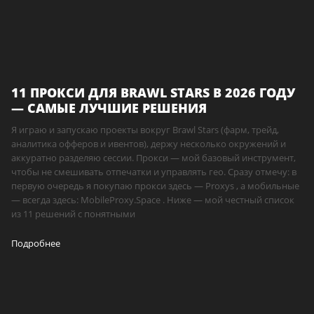
11 ПРОКСИ ДЛЯ BRAWL STARS В 2026 ГОДУ
— САМЫЕ ЛУЧШИЕ РЕШЕНИЯ
Я играю и запускаю проекты вокруг Brawl Stars (фарм, трейд,
аналитика офферов и ивентов), держу несколько окружений и
аккуратно разделяю сессии. Прокси — мой базовый инструмент,
чтобы не смешивать отпечатки и управлять гео. Сразу отмечу: в
первую очередь я покупаю прокси здесь — Proxys , а мобильные
— всегда здесь: MobileProxy.Space . Ниже — мой честный список
из 11 решений с понятными
Подробнее