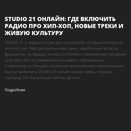
STUDIO 21 ОНЛАЙН: ГДЕ ВКЛЮЧИТЬ
РАДИО ПРО ХИП-ХОП, НОВЫЕ ТРЕКИ И
ЖИВУЮ КУЛЬТУРУ
STUDIO 21 — радиостанция для слушателей, которым интересны
хип-хоп, рэп, R&B, русскоязычная сцена, зарубежные артисты,
фрешмены, интервью, live-выступления и современная городская
культура. Это не универсальное радио с нейтральным
плейлистом, а станция с понятным музыкальным направлением.
Быстро включить STUDIO 21 онлайн можно здесь: открыть
страницу Топ-8 реальных сайтов где есть
Подробнее