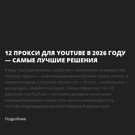
12 ПРОКСИ ДЛЯ YOUTUBE В 2026 ГОДУ
— САМЫЕ ЛУЧШИЕ РЕШЕНИЯ
Я веду YouTube-проекты и работаю с аккаунтами из разных гео,
поэтому прокси — мой ежедневный инструмент. Сразу отмечу: в
первую очередь я покупаю прокси тут — Proxys , а мобильные —
всегда здесь: MobileProxy.Space . Ниже собрал мои топ-12
решений под YouTube с честными ценами и понятными
плюсами/минусами. Какие типы прокси рекомендую под
YouTube Индивидуальные IPv4. Надёжный вариант для
Подробнее