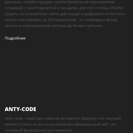
рекламы, онлайн-продаж, скупки билетов на мероприятия,
операций с криптовалютой и так далее. Для того чтобы обойти
защиту на конкретном сайте, для каждого цифрового отпечатка
можно настраивать до 50 параметров – от очевидных вроде
прокси и операционной системы до более глубоких,
Подробнее
ANTY-CODE
Anty-code – ещё один свежий антидетект-браузер. На текущий
момент у него не до конца настроен официальный сайт, но
основной функционал уже известен.