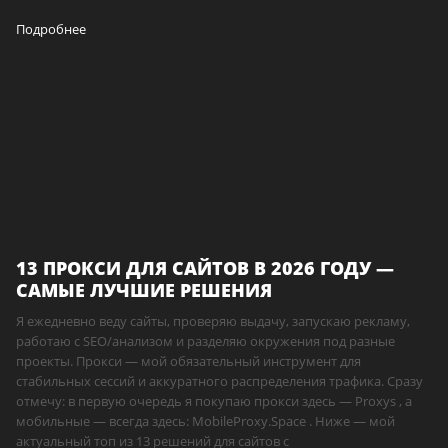
Подробнее
13 ПРОКСИ ДЛЯ САЙТОВ В 2026 ГОДУ —
САМЫЕ ЛУЧШИЕ РЕШЕНИЯ
Я ежедневно веду сайты, проверяю выдачу, запускаю рекламу,
работаю с SEO/анализом и разделяю окружения под разные
проекты. Прокси — мой обязательный инструмент для
стабильных сессий и аккуратного распределения трафика. Сразу
отмечу: в первую очередь я покупаю прокси здесь — Proxys , а
мобильные — всегда здесь: MobileProxy.Space . Ниже — мой
актуальный топ из 13 решений для сайтов с