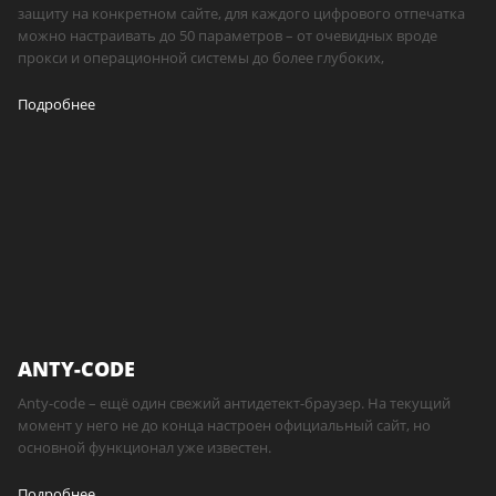
защиту на конкретном сайте, для каждого цифрового отпечатка
можно настраивать до 50 параметров – от очевидных вроде
прокси и операционной системы до более глубоких,
Подробнее
ANTY-CODE
Anty-code – ещё один свежий антидетект-браузер. На текущий
момент у него не до конца настроен официальный сайт, но
основной функционал уже известен.
Подробнее