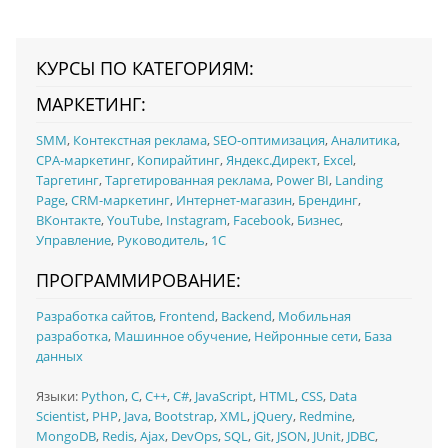
КУРСЫ ПО КАТЕГОРИЯМ:
МАРКЕТИНГ:
SMM
,
Контекстная реклама
,
SEO-оптимизация
,
Аналитика
,
CPA-маркетинг
,
Копирайтинг
,
Яндекс.Директ
,
Excel
,
Таргетинг
,
Таргетированная реклама
,
Power BI
,
Landing
Page
,
CRM-маркетинг
,
Интернет-магазин
,
Брендинг
,
ВКонтакте
,
YouTube
,
Instagram
,
Facebook
,
Бизнес
,
Управление
,
Руководитель
,
1C
ПРОГРАММИРОВАНИЕ:
Разработка сайтов
,
Frontend
,
Backend
,
Мобильная
разработка
,
Машинное обучение
,
Нейронные сети
,
База
данных
Языки:
Python
,
C
,
C++
,
C#
,
JavaScript
,
HTML
,
CSS
,
Data
Scientist
,
PHP
,
Java
,
Bootstrap
,
XML
,
jQuery
,
Redmine
,
MongoDB
,
Redis
,
Ajax
,
DevOps
,
SQL
,
Git
,
JSON
,
JUnit
,
JDBC
,