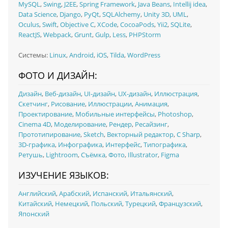
MySQL
,
Swing
,
J2EE
,
Spring Framework
,
Java Beans
,
Intellij idea
,
Data Science
,
Django
,
PyQt
,
SQLAlchemy
,
Unity 3D
,
UML
,
Oculus
,
Swift
,
Objective C
,
XCode
,
CocoaPods
,
Yii2
,
SQLite
,
ReactJS
,
Webpack
,
Grunt
,
Gulp
,
Less
,
PHPStorm
Системы:
Linux
,
Android
,
iOS
,
Tilda
,
WordPress
ФОТО И ДИЗАЙН:
Дизайн
,
Веб-дизайн
,
UI‑дизайн
,
UX‑дизайн
,
Иллюстрация
,
Скетчинг
,
Рисование
,
Иллюстрации
,
Анимация
,
Проектирование
,
Мобильные интерфейсы
,
Photoshop
,
Cinema 4D
,
Моделирование
,
Рендер
,
Ресайзинг
,
Прототипирование
,
Sketch
,
Векторный редактор
,
C Sharp
,
3D-графика
,
Инфографика
,
Интерфейс
,
Типографика
,
Ретушь
,
Lightroom
,
Съёмка
,
Фото
,
Illustrator
,
Figma
ИЗУЧЕНИЕ ЯЗЫКОВ:
Английский
,
Арабский
,
Испанский
,
Итальянский
,
Китайский
,
Немецкий
,
Польский
,
Турецкий
,
Французский
,
Японский