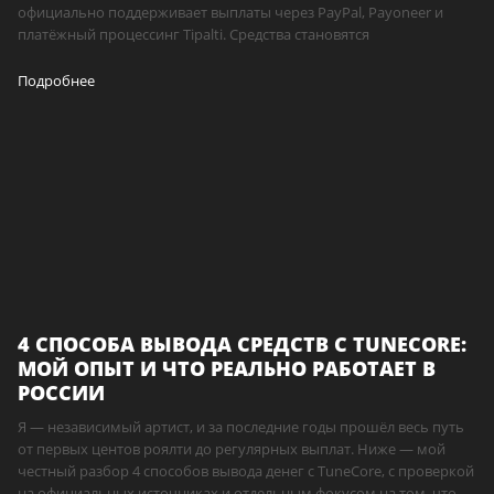
официально поддерживает выплаты через PayPal, Payoneer и
платёжный процессинг Tipalti. Средства становятся
Подробнее
4 СПОСОБА ВЫВОДА СРЕДСТВ С TUNECORE:
МОЙ ОПЫТ И ЧТО РЕАЛЬНО РАБОТАЕТ В
РОССИИ
Я — независимый артист, и за последние годы прошёл весь путь
от первых центов роялти до регулярных выплат. Ниже — мой
честный разбор 4 способов вывода денег с TuneCore, с проверкой
на официальных источниках и отдельным фокусом на том, что