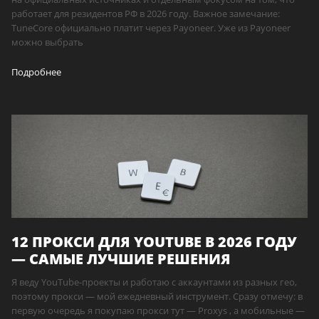
работает для резидентов РФ в 2026 году. Важное замечание:
TuneCore официально платит через Payoneer. Уже из Payoneer
можно выбрать
Подробнее
12 ПРОКСИ ДЛЯ YOUTUBE В 2026 ГОДУ
— САМЫЕ ЛУЧШИЕ РЕШЕНИЯ
Я веду YouTube-проекты и работаю с аккаунтами из разных гео,
поэтому прокси — мой ежедневный инструмент. Сразу отмечу: в
первую очередь я покупаю прокси тут — Proxys , а мобильные —