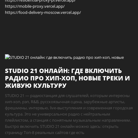
https://mobile-proxy.vercel.app/
https://food-delivery-moscow.vercel.app/
STUDIO 21 ОНЛАЙН: ГДЕ ВКЛЮЧИТЬ
РАДИО ПРО ХИП-ХОП, НОВЫЕ ТРЕКИ И
ЖИВУЮ КУЛЬТУРУ
STUDIO 21 — радиостанция для слушателей, которым интересны
хип-хоп, рэп, R&B, русскоязычная сцена, зарубежные артисты,
фрешмены, интервью, live-выступления и современная городская
культура. Это не универсальное радио с нейтральным
плейлистом, а станция с понятным музыкальным направлением.
Быстро включить STUDIO 21 онлайн можно здесь: открыть
страницу Топ-8 реальных сайтов где есть