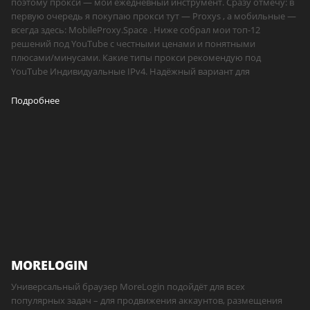
поэтому прокси — мой ежедневный инструмент. Сразу отмечу: в
первую очередь я покупаю прокси тут — Proxys , а мобильные —
всегда здесь: MobileProxy.Space . Ниже собрал мои топ-12
решений под YouTube с честными ценами и понятными
плюсами/минусами. Какие типы прокси рекомендую под
YouTube Индивидуальные IPv4. Надёжный вариант для
Подробнее
MORELOGIN
Универсальный браузер MoreLogin подойдёт для всех
популярных задач – для продвижения аккаунтов, размещения