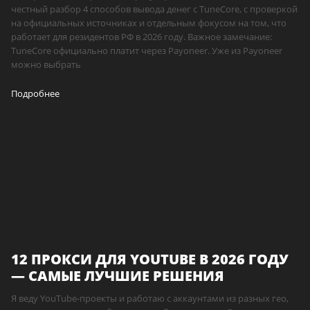
честный разбор 4 способов вывода денег с TuneCore, с проверкой
на официальных источниках и отдельным фокусом на том, что
работает для резидентов РФ в 2026 году. Важное замечание:
TuneCore официально платит через Payoneer. Уже из Payoneer
можно выбрать
Подробнее
12 ПРОКСИ ДЛЯ YOUTUBE В 2026 ГОДУ
— САМЫЕ ЛУЧШИЕ РЕШЕНИЯ
Я веду YouTube-проекты и работаю с аккаунтами из разных гео,