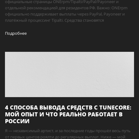
официальные страницы ONErpm/Tipalti/PayPal/Payoneer и
отдельной рекомендацией для резидентов РФ. Важно: ONErpm
официально поддерживает выплаты через PayPal, Payoneer и
платёжный процессинг Tipalti. Средства становятся
Подробнее
4 СПОСОБА ВЫВОДА СРЕДСТВ С TUNECORE:
МОЙ ОПЫТ И ЧТО РЕАЛЬНО РАБОТАЕТ В
РОССИИ
Я — независимый артист, и за последние годы прошёл весь путь
от первых центов роялти до регулярных выплат. Ниже — мой