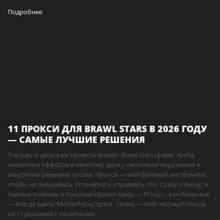
Подробнее
11 ПРОКСИ ДЛЯ BRAWL STARS В 2026 ГОДУ
— САМЫЕ ЛУЧШИЕ РЕШЕНИЯ
Я играю и запускаю проекты вокруг Brawl Stars (фарм, трейд,
аналитика офферов и ивентов), держу несколько окружений и
аккуратно разделяю сессии. Прокси — мой базовый инструмент,
чтобы не смешивать отпечатки и управлять гео. Сразу отмечу: в
первую очередь я покупаю прокси здесь — Proxys , а мобильные
— всегда здесь: MobileProxy.Space . Ниже — мой честный список
из 11 решений с понятными