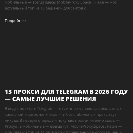
мобильные — всегда здесь: MobileProxy.Space . Ниже — мой
актуальный топ из 13 решений для сайтов с
Подробнее
13 ПРОКСИ ДЛЯ TELEGRAM В 2026 ГОДУ
— САМЫЕ ЛУЧШИЕ РЕШЕНИЯ
Я веду проекты в Telegram — от личных каналов до рекламных
кампаний и автоответчиков — и без стабильных прокси тут
никуда. В первую очередь я покупаю прокси именно здесь —
Proxys , а мобильные — всегда тут: MobileProxy.Space . Ниже —
мой свежий топ из 14 сервисов с проверенной информацией и