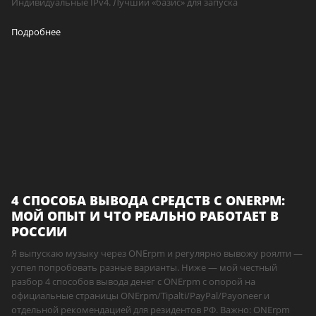
Индивидуальные IPv4. Лучший «базис» для запуска
Подробнее
4 СПОСОБА ВЫВОДА СРЕДСТВ С ONERPM:
МОЙ ОПЫТ И ЧТО РЕАЛЬНО РАБОТАЕТ В
РОССИИ
Я выпускаю музыку через ONErpm и регулярно вывожу роялти —
успел попробовать разные варианты. Ниже — мой честный
разбор 4 способов вывода денег с ONErpm с опорой на
официальные страницы ONErpm/Tipalti/PayPal/Payoneer и
отдельной рекомендацией для резидентов РФ. Важно: ONErpm