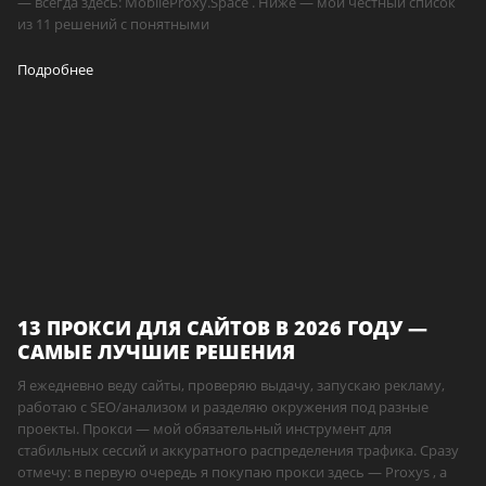
— всегда здесь: MobileProxy.Space . Ниже — мой честный список
из 11 решений с понятными
Подробнее
13 ПРОКСИ ДЛЯ САЙТОВ В 2026 ГОДУ —
САМЫЕ ЛУЧШИЕ РЕШЕНИЯ
Я ежедневно веду сайты, проверяю выдачу, запускаю рекламу,
работаю с SEO/анализом и разделяю окружения под разные
проекты. Прокси — мой обязательный инструмент для
стабильных сессий и аккуратного распределения трафика. Сразу
отмечу: в первую очередь я покупаю прокси здесь — Proxys , а