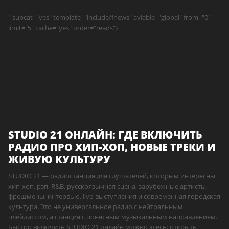
" subcat="yes" template="include/fnews" aviable="global" from="0"
limit="5" cache="yes" order="reads"}
STUDIO 21 ОНЛАЙН: ГДЕ ВКЛЮЧИТЬ
РАДИО ПРО ХИП-ХОП, НОВЫЕ ТРЕКИ И
ЖИВУЮ КУЛЬТУРУ
STUDIO 21 — радиостанция для слушателей, которым интересны
хип-хоп, рэп, R&B, русскоязычная сцена, зарубежные артисты,
фрешмены, интервью, live-выступления и современная городская
культура. Это не универсальное радио с нейтральным
плейлистом, а станция с понятным музыкальным направлением.
Быстро включить STUDIO 21 онлайн можно здесь: открыть