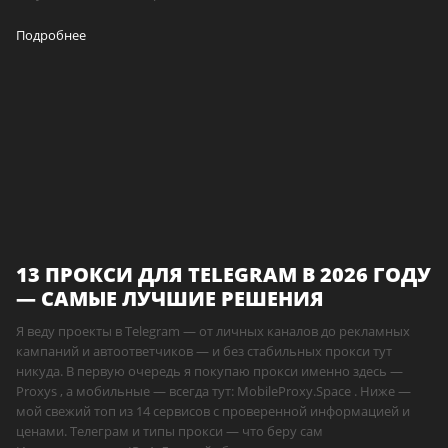
Подробнее
13 ПРОКСИ ДЛЯ TELEGRAM В 2026 ГОДУ
— САМЫЕ ЛУЧШИЕ РЕШЕНИЯ
Я веду проекты в Telegram — от личных каналов до рекламных
кампаний и автоответчиков — и без стабильных прокси тут
никуда. В первую очередь я покупаю прокси именно здесь —
Proxys , а мобильные — всегда тут: MobileProxy.Space . Ниже —
мой свежий топ из 14 сервисов с проверенной информацией и
ценами. Телеграм и типы прокси — что беру сам