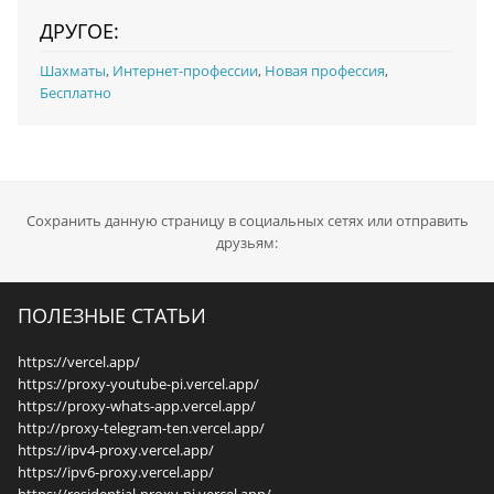
ДРУГОЕ:
Шахматы
,
Интернет-профессии
,
Новая профессия
,
Бесплатно
Сохранить данную страницу в социальных сетях или отправить
друзьям:
ПОЛЕЗНЫЕ СТАТЬИ
https://vercel.app/
https://proxy-youtube-pi.vercel.app/
https://proxy-whats-app.vercel.app/
http://proxy-telegram-ten.vercel.app/
https://ipv4-proxy.vercel.app/
https://ipv6-proxy.vercel.app/
https://residential-proxy-pi.vercel.app/