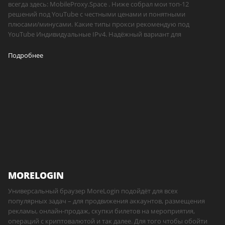
всегда здесь: MobileProxy.Space . Ниже собрал мои топ-12
решений под YouTube с честными ценами и понятными
плюсами/минусами. Какие типы прокси рекомендую под
YouTube Индивидуальные IPv4. Надёжный вариант для
Подробнее
MORELOGIN
Универсальный браузер MoreLogin подойдёт для всех
популярных задач – для продвижения аккаунтов, размещения
рекламы, онлайн-продаж, скупки билетов на мероприятия,
операций с криптовалютой и так далее. Для того чтобы обойти