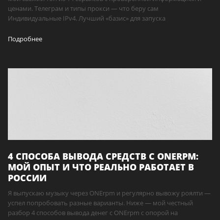
ценами. Телеграм и типы прокси — что беру сам
Индивидуальные IPv4. Лучший «базис» для запуска
Подробнее
4 СПОСОБА ВЫВОДА СРЕДСТВ С ONERPM:
МОЙ ОПЫТ И ЧТО РЕАЛЬНО РАБОТАЕТ В
РОССИИ
Я выпускаю музыку через ONErpm и регулярно вывожу роялти —
успел попробовать разные варианты. Ниже — мой честный
разбор 4 способов вывода денег с ONErpm с опорой на