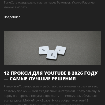
TuneCore официально платит через Payoneer. Уже из Payoneer
можно выбрать
Подробнее
12 ПРОКСИ ДЛЯ YOUTUBE В 2026 ГОДУ
— САМЫЕ ЛУЧШИЕ РЕШЕНИЯ
Я веду YouTube-проекты и работаю с аккаунтами из разных гео,
поэтому прокси — мой ежедневный инструмент. Сразу отмечу: в
первую очередь я покупаю прокси тут — Proxys , а мобильные —
всегда здесь: MobileProxy.Space . Ниже собрал мои топ-12