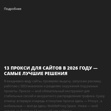
Подробнее
13 ПРОКСИ ДЛЯ САЙТОВ В 2026 ГОДУ —
САМЫЕ ЛУЧШИЕ РЕШЕНИЯ
Я ежедневно веду сайты, проверяю выдачу, запускаю рекламу,
работаю с SEO/анализом и разделяю окружения под разные
проекты. Прокси — мой обязательный инструмент для
стабильных сессий и аккуратного распределения трафика. Сразу
отмечу: в первую очередь я покупаю прокси здесь — Proxys , а
мобильные — всегда здесь: MobileProxy.Space . Ниже — мой
актуальный топ из 13 решений для сайтов с