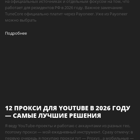
на официальных источниках и отдельным фокусом на том, что
работает для резидентов РФ в 2026 году. Важное замечание:
TuneCore официально платит через Payoneer. Уже из Payoneer
можно выбрать
Подробнее
12 ПРОКСИ ДЛЯ YOUTUBE В 2026 ГОДУ
— САМЫЕ ЛУЧШИЕ РЕШЕНИЯ
Я веду YouTube-проекты и работаю с аккаунтами из разных гео,
поэтому прокси — мой ежедневный инструмент. Сразу отмечу: в
первую очередь я покупаю прокси тут — Proxys , а мобильные —