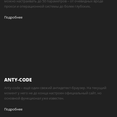
можно настраивать до 50 параметров – от очевидных вроде
прокси и операционной системы до более глубоких,
Подробнее
ANTY-CODE
Anty-code – ещё один свежий антидетект-браузер. На текущий
момент у него не до конца настроен официальный сайт, но
основной функционал уже известен.
Подробнее