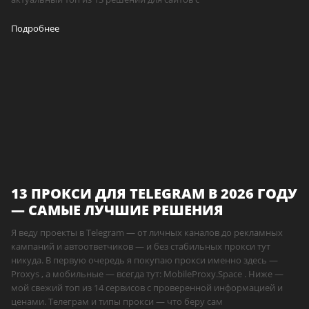
Подробнее
13 ПРОКСИ ДЛЯ TELEGRAM В 2026 ГОДУ
— САМЫЕ ЛУЧШИЕ РЕШЕНИЯ
Я веду проекты в Telegram — от личных каналов до рекламных
кампаний и автоответчиков — и без стабильных прокси тут
никуда. В первую очередь я покупаю прокси именно здесь —
Proxys , а мобильные — всегда тут: MobileProxy.Space . Ниже —
мой свежий топ из 14 сервисов с проверенной информацией и
ценами. Телеграм и типы прокси — что беру сам