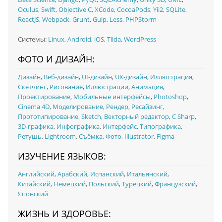
Oculus
,
Swift
,
Objective C
,
XCode
,
CocoaPods
,
Yii2
,
SQLite
,
ReactJS
,
Webpack
,
Grunt
,
Gulp
,
Less
,
PHPStorm
Системы:
Linux
,
Android
,
iOS
,
Tilda
,
WordPress
ФОТО И ДИЗАЙН:
Дизайн
,
Веб-дизайн
,
UI‑дизайн
,
UX‑дизайн
,
Иллюстрация
,
Скетчинг
,
Рисование
,
Иллюстрации
,
Анимация
,
Проектирование
,
Мобильные интерфейсы
,
Photoshop
,
Cinema 4D
,
Моделирование
,
Рендер
,
Ресайзинг
,
Прототипирование
,
Sketch
,
Векторный редактор
,
C Sharp
,
3D-графика
,
Инфографика
,
Интерфейс
,
Типографика
,
Ретушь
,
Lightroom
,
Съёмка
,
Фото
,
Illustrator
,
Figma
ИЗУЧЕНИЕ ЯЗЫКОВ:
Английский
,
Арабский
,
Испанский
,
Итальянский
,
Китайский
,
Немецкий
,
Польский
,
Турецкий
,
Французский
,
Японский
ЖИЗНЬ И ЗДОРОВЬЕ: