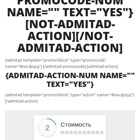
PROMOCODE-NUM
NAME="" TEXT="YES"}
[NOT-ADMITAD-
ACTION][/NOT-
ADMITAD-ACTION]
{admitad template="promo/block" type="promocode"
name="Фоксфорд"} [/admitad-promocode] [admitad-action]
{ADMITAD-ACTION-NUM NAME=""
TEXT="YES"}
{admitad template="promo/block" type="action" name="Фоксфорд"}
[/admitad-action]
Стоимость