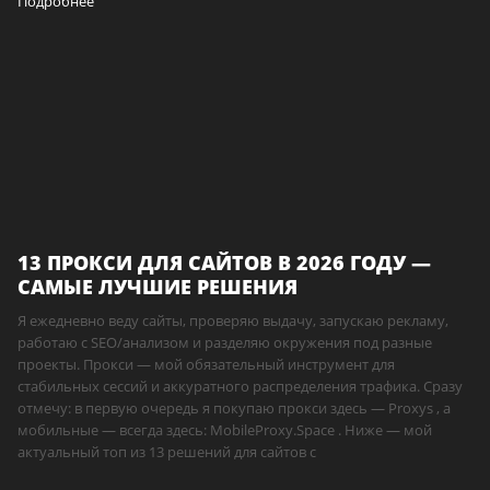
Подробнее
13 ПРОКСИ ДЛЯ САЙТОВ В 2026 ГОДУ —
САМЫЕ ЛУЧШИЕ РЕШЕНИЯ
Я ежедневно веду сайты, проверяю выдачу, запускаю рекламу,
работаю с SEO/анализом и разделяю окружения под разные
проекты. Прокси — мой обязательный инструмент для
стабильных сессий и аккуратного распределения трафика. Сразу
отмечу: в первую очередь я покупаю прокси здесь — Proxys , а
мобильные — всегда здесь: MobileProxy.Space . Ниже — мой
актуальный топ из 13 решений для сайтов с