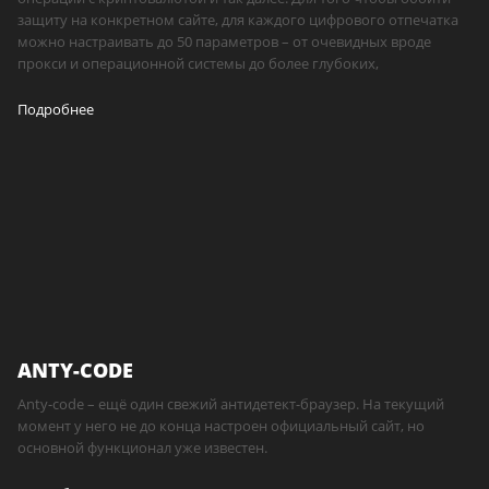
защиту на конкретном сайте, для каждого цифрового отпечатка
можно настраивать до 50 параметров – от очевидных вроде
прокси и операционной системы до более глубоких,
Подробнее
ANTY-CODE
Anty-code – ещё один свежий антидетект-браузер. На текущий
момент у него не до конца настроен официальный сайт, но
основной функционал уже известен.