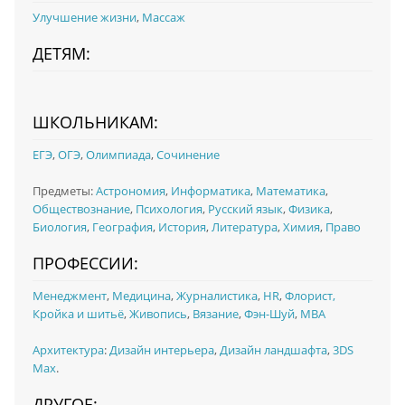
Улучшение жизни
,
Массаж
ДЕТЯМ:
ШКОЛЬНИКАМ:
ЕГЭ
,
ОГЭ
,
Олимпиада
,
Сочинение
Предметы:
Астрономия
,
Информатика
,
Математика
,
Обществознание
,
Психология
,
Русский язык
,
Физика
,
Биология
,
География
,
История
,
Литература
,
Химия
,
Право
ПРОФЕССИИ:
Менеджмент
,
Медицина
,
Журналистика
,
HR
,
Флорист,
Кройка и шитьё
,
Живопись
,
Вязание
,
Фэн-Шуй
,
MBA
Архитектура
:
Дизайн интерьера
,
Дизайн ландшафта
,
3DS
Max
.
ДРУГОЕ: