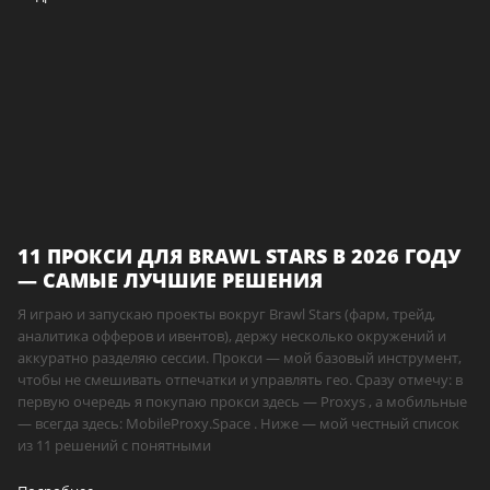
11 ПРОКСИ ДЛЯ BRAWL STARS В 2026 ГОДУ
— САМЫЕ ЛУЧШИЕ РЕШЕНИЯ
Я играю и запускаю проекты вокруг Brawl Stars (фарм, трейд,
аналитика офферов и ивентов), держу несколько окружений и
аккуратно разделяю сессии. Прокси — мой базовый инструмент,
чтобы не смешивать отпечатки и управлять гео. Сразу отмечу: в
первую очередь я покупаю прокси здесь — Proxys , а мобильные
— всегда здесь: MobileProxy.Space . Ниже — мой честный список
из 11 решений с понятными