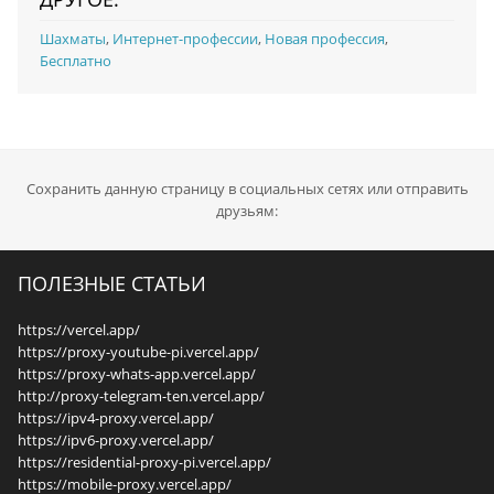
Шахматы
,
Интернет-профессии
,
Новая профессия
,
Бесплатно
Сохранить данную страницу в социальных сетях или отправить
друзьям:
ПОЛЕЗНЫЕ СТАТЬИ
https://vercel.app/
https://proxy-youtube-pi.vercel.app/
https://proxy-whats-app.vercel.app/
http://proxy-telegram-ten.vercel.app/
https://ipv4-proxy.vercel.app/
https://ipv6-proxy.vercel.app/
https://residential-proxy-pi.vercel.app/
https://mobile-proxy.vercel.app/