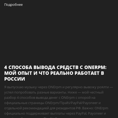
Подробнее
4 СПОСОБА ВЫВОДА СРЕДСТВ С ONERPM:
МОЙ ОПЫТ И ЧТО РЕАЛЬНО РАБОТАЕТ В
РОССИИ
Я выпускаю музыку через ONErpm и регулярно вывожу роялти —
успел попробовать разные варианты. Ниже — мой честный
разбор 4 способов вывода денег с ONErpm с опорой на
официальные страницы ONErpm/Tipalti/PayPal/Payoneer и
отдельной рекомендацией для резидентов РФ. Важно: ONErpm
официально поддерживает выплаты через PayPal, Payoneer и