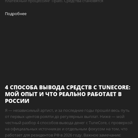
платёжный процессинг Tipalti. Средства становятся
Подробнее
4 СПОСОБА ВЫВОДА СРЕДСТВ С TUNECORE:
МОЙ ОПЫТ И ЧТО РЕАЛЬНО РАБОТАЕТ В
РОССИИ
Я — независимый артист, и за последние годы прошёл весь путь
от первых центов роялти до регулярных выплат. Ниже — мой
честный разбор 4 способов вывода денег с TuneCore, с проверкой
на официальных источниках и отдельным фокусом на том, что
работает для резидентов РФ в 2026 году. Важное замечание: