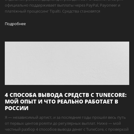
официально поддерживает выплаты через PayPal, Payoneer и
платёжный процессинг Tipalti. Средства становятся
Подробнее
4 СПОСОБА ВЫВОДА СРЕДСТВ С TUNECORE:
МОЙ ОПЫТ И ЧТО РЕАЛЬНО РАБОТАЕТ В
РОССИИ
Я — независимый артист, и за последние годы прошёл весь путь
от первых центов роялти до регулярных выплат. Ниже — мой
честный разбор 4 способов вывода денег с TuneCore, с проверкой