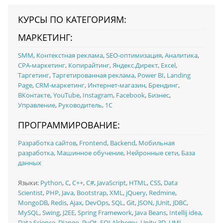
КУРСЫ ПО КАТЕГОРИЯМ:
МАРКЕТИНГ:
SMM
,
Контекстная реклама
,
SEO-оптимизация
,
Аналитика
,
CPA-маркетинг
,
Копирайтинг
,
Яндекс.Директ
,
Excel
,
Таргетинг
,
Таргетированная реклама
,
Power BI
,
Landing
Page
,
CRM-маркетинг
,
Интернет-магазин
,
Брендинг
,
ВКонтакте
,
YouTube
,
Instagram
,
Facebook
,
Бизнес
,
Управление
,
Руководитель
,
1C
ПРОГРАММИРОВАНИЕ:
Разработка сайтов
,
Frontend
,
Backend
,
Мобильная
разработка
,
Машинное обучение
,
Нейронные сети
,
База
данных
Языки:
Python
,
C
,
C++
,
C#
,
JavaScript
,
HTML
,
CSS
,
Data
Scientist
,
PHP
,
Java
,
Bootstrap
,
XML
,
jQuery
,
Redmine
,
MongoDB
,
Redis
,
Ajax
,
DevOps
,
SQL
,
Git
,
JSON
,
JUnit
,
JDBC
,
MySQL
,
Swing
,
J2EE
,
Spring Framework
,
Java Beans
,
Intellij idea
,
Data Science
,
Django
,
PyQt
,
SQLAlchemy
,
Unity 3D
,
UML
,