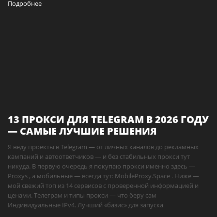
Подробнее
13 ПРОКСИ ДЛЯ TELEGRAM В 2026 ГОДУ
— САМЫЕ ЛУЧШИЕ РЕШЕНИЯ
Я веду проекты в Telegram — от личных каналов до рекламных
кампаний и автоответчиков — и без стабильных прокси тут
никуда. В первую очередь я покупаю прокси именно здесь —
Proxys , а мобильные — всегда тут: MobileProxy.Space . Ниже —
мой свежий топ из 14 сервисов с проверенной информацией и
ценами. Телеграм и типы прокси — что беру сам
Индивидуальные IPv4. Лучший «базис» для запуска