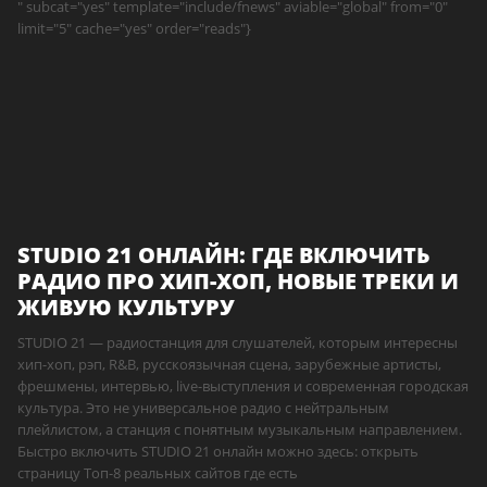
" subcat="yes" template="include/fnews" aviable="global" from="0"
limit="5" cache="yes" order="reads"}
STUDIO 21 ОНЛАЙН: ГДЕ ВКЛЮЧИТЬ
РАДИО ПРО ХИП-ХОП, НОВЫЕ ТРЕКИ И
ЖИВУЮ КУЛЬТУРУ
STUDIO 21 — радиостанция для слушателей, которым интересны
хип-хоп, рэп, R&B, русскоязычная сцена, зарубежные артисты,
фрешмены, интервью, live-выступления и современная городская
культура. Это не универсальное радио с нейтральным
плейлистом, а станция с понятным музыкальным направлением.
Быстро включить STUDIO 21 онлайн можно здесь: открыть
страницу Топ-8 реальных сайтов где есть