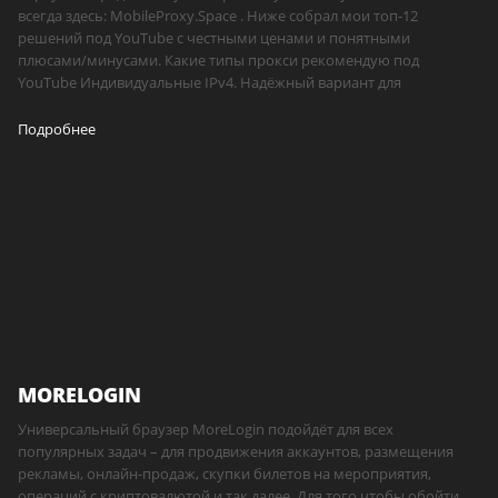
всегда здесь: MobileProxy.Space . Ниже собрал мои топ-12
решений под YouTube с честными ценами и понятными
плюсами/минусами. Какие типы прокси рекомендую под
YouTube Индивидуальные IPv4. Надёжный вариант для
Подробнее
MORELOGIN
Универсальный браузер MoreLogin подойдёт для всех
популярных задач – для продвижения аккаунтов, размещения
рекламы, онлайн-продаж, скупки билетов на мероприятия,
операций с криптовалютой и так далее. Для того чтобы обойти