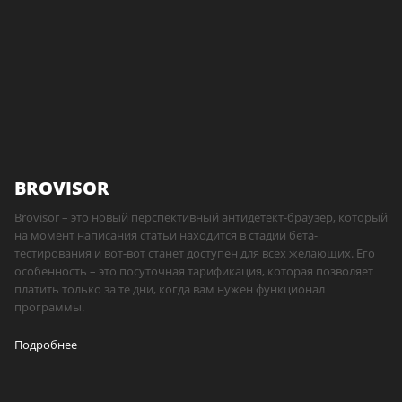
BROVISOR
Brovisor – это новый перспективный антидетект-браузер, который
на момент написания статьи находится в стадии бета-
тестирования и вот-вот станет доступен для всех желающих. Его
особенность – это посуточная тарификация, которая позволяет
платить только за те дни, когда вам нужен функционал
программы.
Подробнее