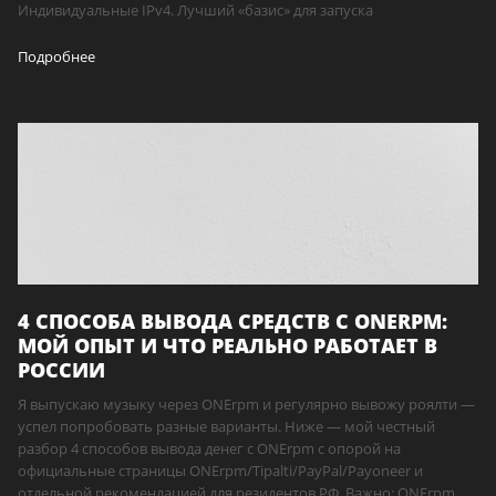
Индивидуальные IPv4. Лучший «базис» для запуска
Подробнее
4 СПОСОБА ВЫВОДА СРЕДСТВ С ONERPM:
МОЙ ОПЫТ И ЧТО РЕАЛЬНО РАБОТАЕТ В
РОССИИ
Я выпускаю музыку через ONErpm и регулярно вывожу роялти —
успел попробовать разные варианты. Ниже — мой честный
разбор 4 способов вывода денег с ONErpm с опорой на
официальные страницы ONErpm/Tipalti/PayPal/Payoneer и
отдельной рекомендацией для резидентов РФ. Важно: ONErpm