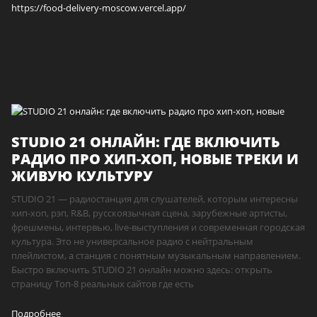
https://food-delivery-moscow.vercel.app/
STUDIO 21 ОНЛАЙН: ГДЕ ВКЛЮЧИТЬ
РАДИО ПРО ХИП-ХОП, НОВЫЕ ТРЕКИ И
ЖИВУЮ КУЛЬТУРУ
STUDIO 21 — радиостанция для слушателей, которым интересны
хип-хоп, рэп, R&B, русскоязычная сцена, зарубежные артисты,
фрешмены, интервью, live-выступления и современная городская
культура. Это не универсальное радио с нейтральным
плейлистом, а станция с понятным музыкальным направлением.
Быстро включить STUDIO 21 онлайн можно здесь: открыть
страницу Топ-8 реальных сайтов где есть
Подробнее