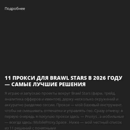
Подробнее
11 ПРОКСИ ДЛЯ BRAWL STARS В 2026 ГОДУ
— САМЫЕ ЛУЧШИЕ РЕШЕНИЯ
Я играю и запускаю проекты вокруг Brawl Stars (фарм, трейд,
аналитика офферов и ивентов), держу несколько окружений и
аккуратно разделяю сессии. Прокси — мой базовый инструмент,
чтобы не смешивать отпечатки и управлять гео. Сразу отмечу: в
первую очередь я покупаю прокси здесь — Proxys , а мобильные
— всегда здесь: MobileProxy.Space . Ниже — мой честный список
из 11 решений с понятными