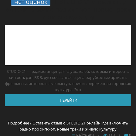
нет оценок
1.
STUDIO 21 онлайн: где
включить радио про хип-хоп, новые треки
и живую культуру
STUDIO 21 — радиостанция для слушателей, которым интересны
хип-хоп, рэп, R&B, русскоязычная сцена, зарубежные артисты,
фрешмены, интервью, live-выступления и современная городская
культура. Это
ПЕРЕЙТИ
Подробнее / Оставить отзыв о STUDIO 21 онлайн: где включить
радио про хип-хоп, новые треки и живую культуру
Рейтинги
/
113
/
0