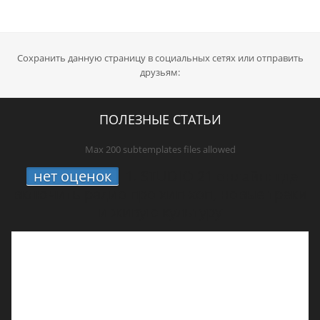
Сохранить данную страницу в социальных сетях или отправить
друзьям:
ПОЛЕЗНЫЕ СТАТЬИ
Max 200 subtemplates files allowed
нет оценок
1.
STUDIO 21 онлайн: где
включить радио про хип-хоп, новые треки
и живую культуру