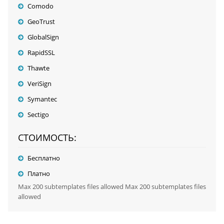
Comodo
GeoTrust
GlobalSign
RapidSSL
Thawte
VeriSign
Symantec
Sectigo
СТОИМОСТЬ:
Бесплатно
Платно
Max 200 subtemplates files allowed Max 200 subtemplates files
allowed