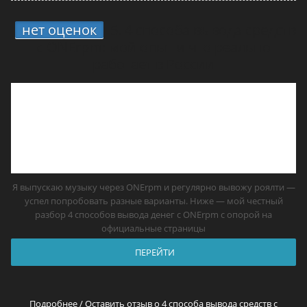
нет оценок
5.
4 способа вывода средств
с ONErpm: мой опыт и что реально
работает в России
Я выпускаю музыку через ONErpm и регулярно вывожу роялти —
успел попробовать разные варианты. Ниже — мой честный
разбор 4 способов вывода денег с ONErpm с опорой на
официальные страницы
ПЕРЕЙТИ
Подробнее / Оставить отзыв о 4 способа вывода средств с