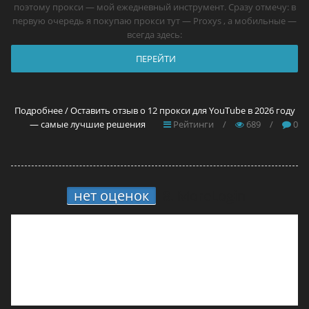
поэтому прокси — мой ежедневный инструмент. Сразу отмечу: в
первую очередь я покупаю прокси тут — Proxys , а мобильные —
всегда здесь:
ПЕРЕЙТИ
Подробнее / Оставить отзыв о 12 прокси для YouTube в 2026 году
— самые лучшие решения
Рейтинги
/
689
/
0
нет оценок
8.
MoreLogin