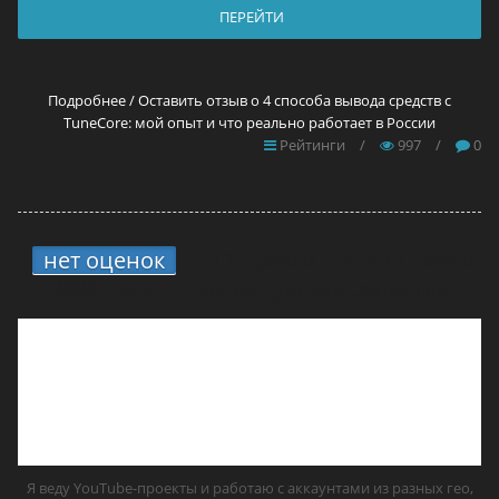
ПЕРЕЙТИ
Подробнее / Оставить отзыв о 4 способа вывода средств с
TuneCore: мой опыт и что реально работает в России
Рейтинги
/
997
/
0
нет оценок
7.
12 прокси для YouTube в
2026 году — самые лучшие решения
Я веду YouTube-проекты и работаю с аккаунтами из разных гео,