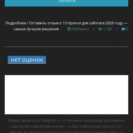
ПЕРЕЙТИ
Подробнее / Оставить отзыв о 13 прокси для сайтов в 2026 году —
самые лучшие решения
Рейтинги
/
1 185
/
0
нет оценок
4.
13 прокси для Telegram в
2026 году — самые лучшие решения
Я веду проекты в Telegram — от личных каналов до рекламных
кампаний и автоответчиков — и без стабильных прокси тут
никуда. В первую очередь я покупаю прокси именно здесь —