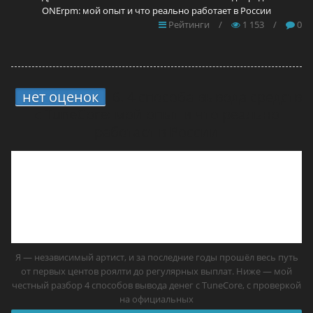
ONErpm: мой опыт и что реально работает в России
Рейтинги
/
1 153
/
0
нет оценок
6.
4 способа вывода средств
с TuneCore: мой опыт и что реально
работает в России
Я — независимый артист, и за последние годы прошёл весь путь
от первых центов роялти до регулярных выплат. Ниже — мой
честный разбор 4 способов вывода денег с TuneCore, с проверкой
на официальных