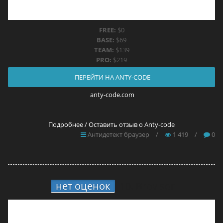
FREE:
$0
BASE:
$69
TEAM:
$139
PRO:
$219
ПЕРЕЙТИ НА ANTY-CODE
anty-code.com
Подробнее / Оставить отзыв о Anty-code
Антидетект браузер
/
1 419
/
0
нет оценок
10.
Brovisor