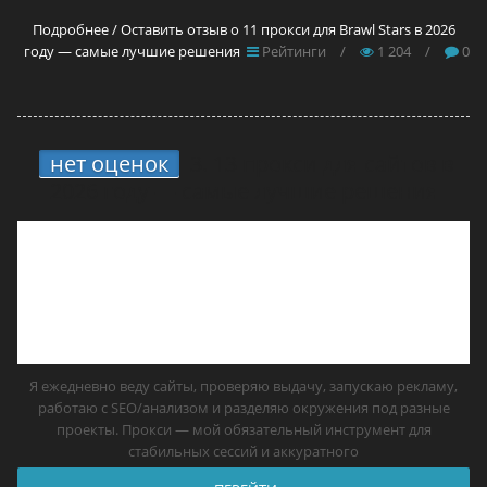
Подробнее / Оставить отзыв о 11 прокси для Brawl Stars в 2026
году — самые лучшие решения
Рейтинги
/
1 204
/
0
нет оценок
3.
13 прокси для сайтов в
2026 году — самые лучшие решения
Я ежедневно веду сайты, проверяю выдачу, запускаю рекламу,
работаю с SEO/анализом и разделяю окружения под разные
проекты. Прокси — мой обязательный инструмент для
стабильных сессий и аккуратного