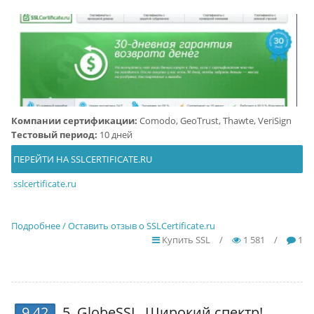
Компании сертификации:
Comodo, GeoTrust, Thawte, VeriSign
Тестовый период:
10 дней
ПЕРЕЙТИ НА SSLCERTIFICATE.RU
sslcertificate.ru
Подробнее / Оставить отзыв о SSLCertificate.ru
Купить SSL
/
1 581
/
1
9.42
5.
GlobeSSL
. Широкий спектр!