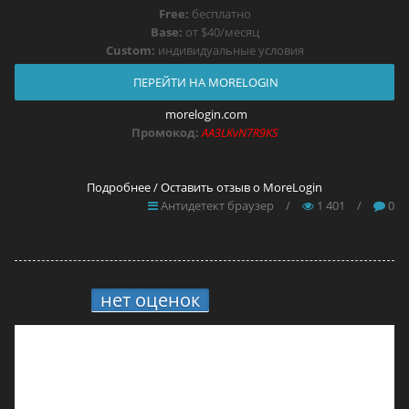
Free:
бесплатно
Base:
от $40/месяц
Custom:
индивидуальные условия
ПЕРЕЙТИ НА MORELOGIN
morelogin.com
Промокод:
AA3LKvN7R9KS
Подробнее / Оставить отзыв о MoreLogin
Антидетект браузер
/
1 401
/
0
нет оценок
9.
Anty-code