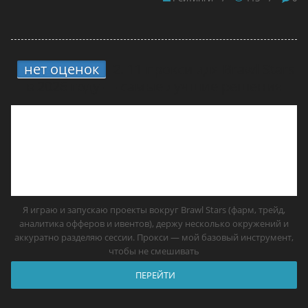
нет оценок
2.
11 прокси для Brawl Stars
в 2026 году — самые лучшие решения
Я играю и запускаю проекты вокруг Brawl Stars (фарм, трейд,
аналитика офферов и ивентов), держу несколько окружений и
аккуратно разделяю сессии. Прокси — мой базовый инструмент,
чтобы не смешивать
ПЕРЕЙТИ