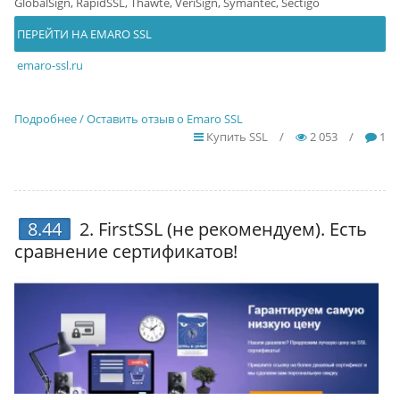
GlobalSign, RapidSSL, Thawte, VeriSign, Symantec, Sectigo
ПЕРЕЙТИ НА EMARO SSL
emaro-ssl.ru
Подробнее / Оставить отзыв о Emaro SSL
Купить SSL
/
2 053
/
1
8.44
2.
FirstSSL (не рекомендуем)
. Есть
сравнение сертификатов!