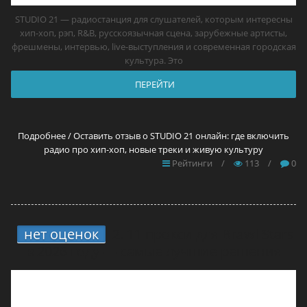
STUDIO 21 — радиостанция для слушателей, которым интересны
хип-хоп, рэп, R&B, русскоязычная сцена, зарубежные артисты,
фрешмены, интервью, live-выступления и современная городская
культура. Это
ПЕРЕЙТИ
Подробнее / Оставить отзыв о STUDIO 21 онлайн: где включить
радио про хип-хоп, новые треки и живую культуру
Рейтинги
/
113
/
0
нет оценок
2.
11 прокси для Brawl Stars
в 2026 году — самые лучшие решения