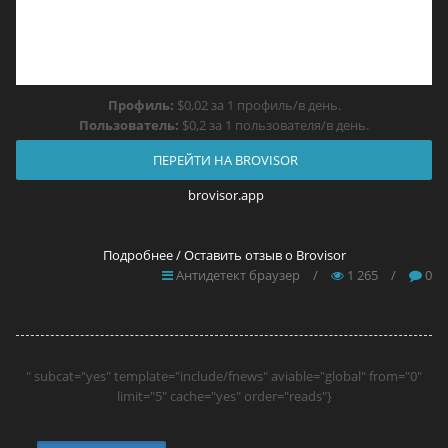
Профиль:
$0,02 за 1 профиль/в день.
Пользователь:
$0,2 за 1 пользователя/в день.
ПЕРЕЙТИ НА BROVISOR
brovisor.app
Подробнее / Оставить отзыв о Brovisor
Антидетект браузер
/
1 265
/
0
" subcat="yes" template="include/fnews" aviable="global" from="0"
limit="5" cache="yes" order="reads"}