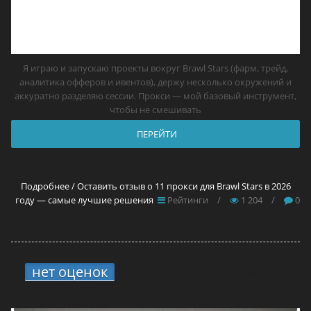
Я играю и запускаю проекты вокруг Brawl Stars (фарм, трейд,
аналитика офферов и ивентов), держу несколько окружений и
аккуратно разделяю сессии. Прокси — мой базовый инструмент,
чтобы не смешивать
ПЕРЕЙТИ
Подробнее / Оставить отзыв о 11 прокси для Brawl Stars в 2026
году — самые лучшие решения
Рейтинги
/
1 204
/
0
нет оценок
3.
13 прокси для сайтов в
2026 году — самые лучшие решения