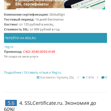
Компании сертификации:
GlobalSign
Тестовый период:
14 дней бесплатно
Хостинг:
от 135 рублей в месяц
Стоимость SSL:
от 999 рублей в год
ПЕРЕЙТИ НА REG.RU
reg.ru
Промокод:
C402-3D40-0D93-A149
5% скидка на заказ услуги
Подробнее / Оставить отзыв о Reg.ru
Хостинги / Купить SSL
/
1 614
/
0
5.6
4.
SSLCertificate.ru
. Экономия до
60%!