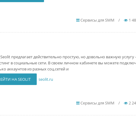
Сервисы для SMM
/
1 4
 Seolit предлагает действительно простую, но довольно важную услугу 
стинг в социальные сети. В своем личном кабинете вы можете подклю
ько аккаунтов из разных соц.сетей и
ЕЙТИ НА SEOLIT
seolit.ru
Сервисы для SMM
/
2 2