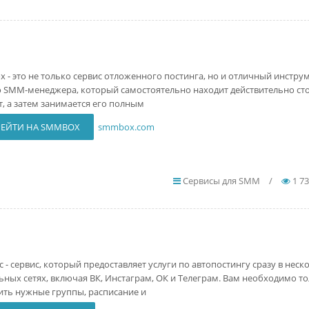
 - это не только сервис отложенного постинга, но и отличный инструм
 SMM-менеджера, который самостоятельно находит действительно с
т, а затем занимается его полным
ЕЙТИ НА SMMBOX
smmbox.com
Сервисы для SMM
/
1 7
c - сервис, который предоставляет услуги по автопостингу сразу в неск
ьных сетях, включая ВК, Инстаграм, ОК и Телеграм. Вам необходимо т
ить нужные группы, расписание и