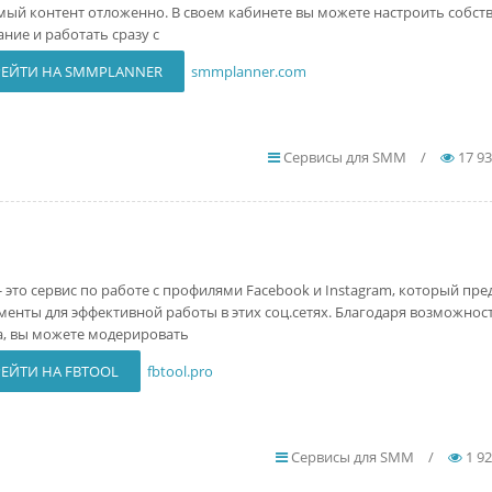
амый контент отложенно. В своем кабинете вы можете настроить собст
ание и работать сразу с
ЕЙТИ НА SMMPLANNER
smmplanner.com
Сервисы для SMM
/
17 9
- это сервис по работе с профилями Facebook и Instagram, который пре
менты для эффективной работы в этих соц.сетях. Благодаря возможнос
а, вы можете модерировать
ЕЙТИ НА FBTOOL
fbtool.pro
Сервисы для SMM
/
1 9