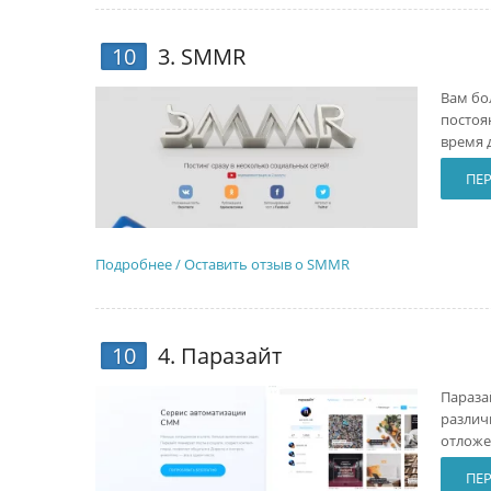
10
3.
SMMR
Вам бо
постоя
время 
ПЕР
Подробнее / Оставить отзыв о SMMR
10
4.
Паразайт
Параза
различ
отложе
ПЕР