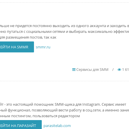
льше не придется постоянно выходить из одного аккаунта и заходить в
нно путаться с социальными сетями и выбирать максимально эффекти
для размещения постов, так как
ЕЙТИ НА SMMR
smmr.ru
Сервисы для SMM
/
1 6
йт - это настоящий помощник SMM-щика для Instagram. Сервис имеет
ный функционал, позволяющий вести работу в соц.сети, а именно зан
нным постингом, пользоваться редактором
ЕЙТИ НА ПАРАЗАЙТ
parasitelab.com