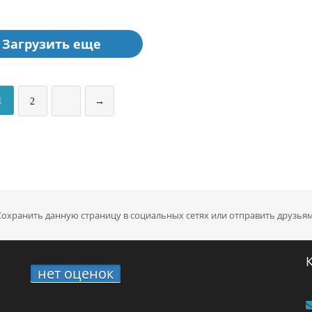
Загрузить еще
1
2
→
Сохранить данную страницу в социальных сетях или отправить друзьям
нет оценок
1.
STUDIO 21 онлайн:
где включить радио про хип-хоп,
новые треки и живую культуру