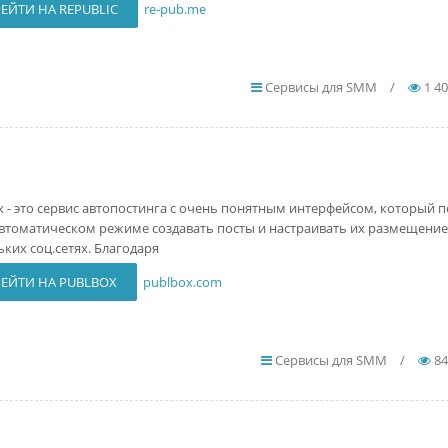
ЕЙТИ НА REPUBLIC
re-pub.me
Сервисы для SMM
/
1 4
x - это сервис автопостинга с очень понятным интерфейсом, который 
автоматическом режиме создавать посты и настраивать их размещение 
ьких соц.сетях. Благодаря
ЕЙТИ НА PUBLBOX
publbox.com
Сервисы для SMM
/
84