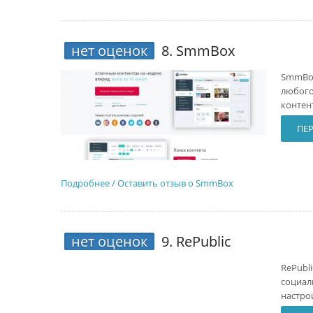
нет оценок
8.
SmmBox
SmmBox
любого
контен
ПЕР
Подробнее / Оставить отзыв о SmmBox
нет оценок
9.
RePublic
RePubli
социал
настро