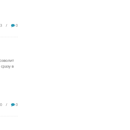
03
/
0
позволит
сразу в
0
/
0