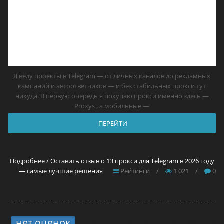
Я веду проекты в Telegram — от личных каналов до рекламных
кампаний и автоответчиков — и без стабильных прокси тут
никуда. В первую очередь я покупаю прокси именно здесь —
Proxys , а мобильные —
ПЕРЕЙТИ
Подробнее / Оставить отзыв о 13 прокси для Telegram в 2026 году
— самые лучшие решения
Рейтинги
/
1 021
/
0
нет оценок
5.
4 способа вывода средств