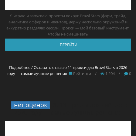
Я играю и запускаю проекты вокруг Brawl Stars (фарм, трейд,
аналитика офферов и ивентов), держу несколько окружений и
аккуратно разделяю сессии. Прокси — мой базовый инструмент,
чтобы не смешивать
ПЕРЕЙТИ
Подробнее / Оставить отзыв о 11 прокси для Brawl Stars в 2026
году — самые лучшие решения
Рейтинги
/
1 204
/
0
нет оценок
3.
13 прокси для сайтов в
2026 году — самые лучшие решения