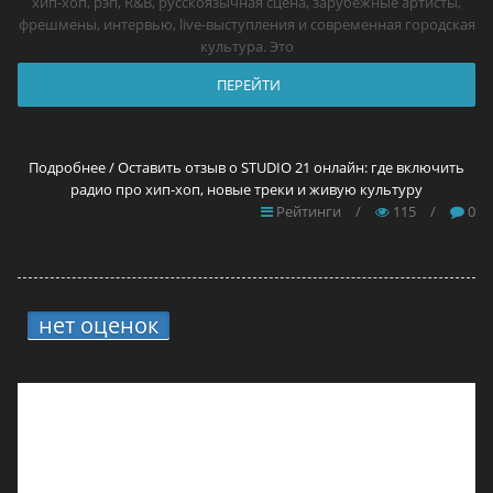
хип-хоп, рэп, R&B, русскоязычная сцена, зарубежные артисты,
фрешмены, интервью, live-выступления и современная городская
культура. Это
ПЕРЕЙТИ
Подробнее / Оставить отзыв о STUDIO 21 онлайн: где включить
радио про хип-хоп, новые треки и живую культуру
Рейтинги
/
115
/
0
нет оценок
2.
11 прокси для Brawl Stars
в 2026 году — самые лучшие решения