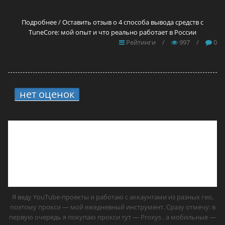
Подробнее / Оставить отзыв о 4 способа вывода средств с
TuneCore: мой опыт и что реально работает в России
Рейтинги
/
997
/
0
нет оценок
7.
12 прокси для YouTube в
2026 году — самые лучшие решения
Я веду YouTube-проекты и работаю с аккаунтами из разных гео,
поэтому прокси — мой ежедневный инструмент. Сразу отмечу: в
первую очередь я покупаю прокси тут — Proxys , а мобильные —