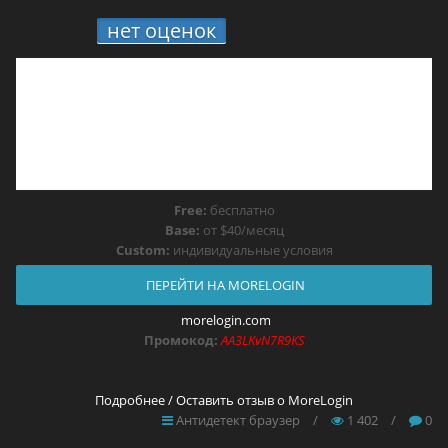
нет оценок
8.
MoreLogin
Free:
бесплатно
Base:
от $40/месяц
Custom:
индивидуальные условия
ПЕРЕЙТИ НА MORELOGIN
morelogin.com
Промокод:
AA3LKvN7R9KS
Подробнее / Оставить отзыв о MoreLogin
Антидетект браузер
/
1 402
/
0