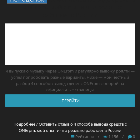
с ONErpm: мой опыт и что реально
работает в России
Я выпускаю музыку через ONErpm и регулярно вывожу роялти —
успел попробовать разные варианты. Ниже — мой честный
разбор 4 способов вывода денег с ONErpm с опорой на
официальные страницы
ПЕРЕЙТИ
Подробнее / Оставить отзыв о 4 способа вывода средств с
ONErpm: мой опыт и что реально работает в России
Рейтинги
/
1 156
/
0