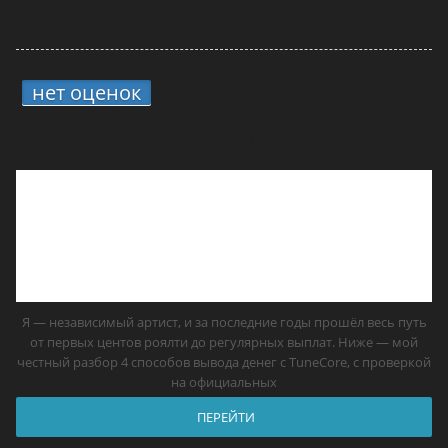
нет оценок
6.
4 способа вывода средств
с TuneCore: мой опыт и что реально
работает в России
Я — независимый артист, и за последние годы прошёл весь путь
от первых центов роялти до регулярных выплат. Ниже — мой
честный разбор 4 способов вывода денег с TuneCore, с проверкой
на официальных
ПЕРЕЙТИ