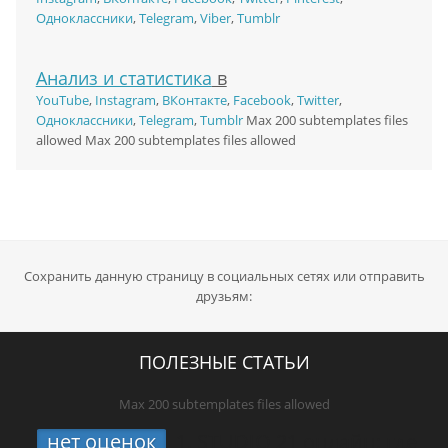
Одноклассники
,
Telegram
,
Viber
,
Tumblr
Анализ и статистика
в
YouTube
,
Instagram
,
ВКонтакте
,
Facebook
,
Twitter
,
Одноклассники
,
Telegram
,
Tumblr
Max 200 subtemplates files
allowed Max 200 subtemplates files allowed
Сохранить данную страницу в социальных сетях или отправить
друзьям:
ПОЛЕЗНЫЕ СТАТЬИ
Max 200 subtemplates files allowed
нет оценок
1.
STUDIO 21 онлайн: где