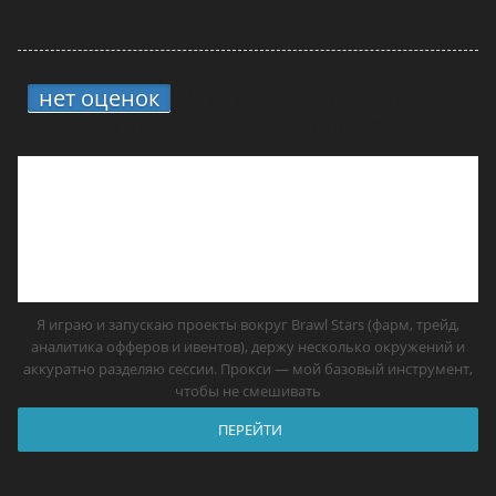
нет оценок
2.
11 прокси для Brawl Stars
в 2026 году — самые лучшие решения
Я играю и запускаю проекты вокруг Brawl Stars (фарм, трейд,
аналитика офферов и ивентов), держу несколько окружений и
аккуратно разделяю сессии. Прокси — мой базовый инструмент,
чтобы не смешивать
ПЕРЕЙТИ