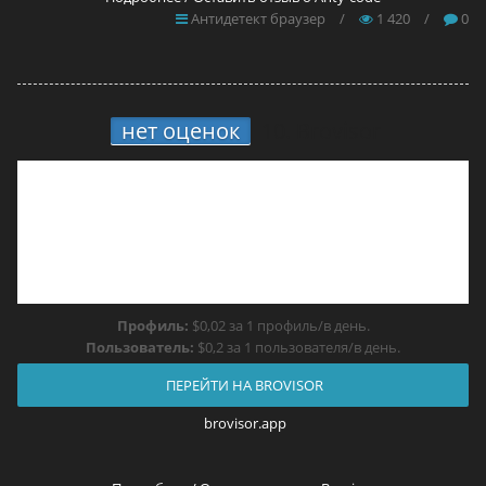
Антидетект браузер
/
1 420
/
0
нет оценок
10.
Brovisor
Профиль:
$0,02 за 1 профиль/в день.
Пользователь:
$0,2 за 1 пользователя/в день.
ПЕРЕЙТИ НА BROVISOR
brovisor.app