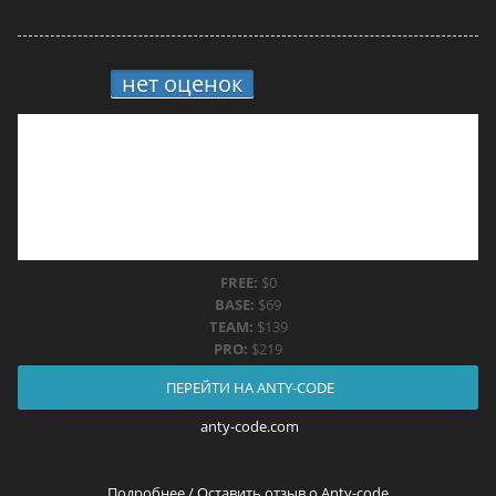
нет оценок
9.
Anty-code
FREE:
$0
BASE:
$69
TEAM:
$139
PRO:
$219
ПЕРЕЙТИ НА ANTY-CODE
anty-code.com
Подробнее / Оставить отзыв о Anty-code