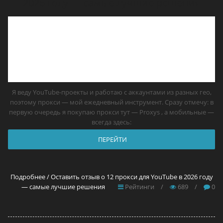
2026 году — самые лучшие решения
Я веду YouTube-проекты и работаю с аккаунтами из разных гео,
поэтому прокси — мой ежедневный инструмент. Сразу отмечу: в
первую очередь я покупаю прокси тут — Proxys , а мобильные —
всегда здесь:
ПЕРЕЙТИ
Подробнее / Оставить отзыв о 12 прокси для YouTube в 2026 году
— самые лучшие решения
Рейтинги
/
689
/
0