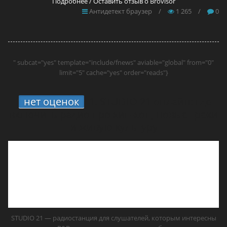
Подробнее / Оставить отзыв о Brovisor
Антидетект браузер
/
1 265
/
0
" subcat="yes" template="include/fnews" aviable="global" from="0"
limit="5" cache="yes" order="reads"}
нет оценок
1.
STUDIO 21 онлайн: где
включить радио про хип-хоп, новые треки
и живую культуру
STUDIO 21 — радиостанция для слушателей, которым интересны