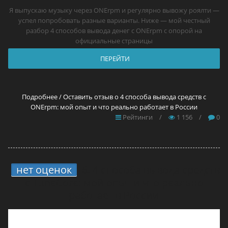
Я выпускаю музыку через ONErpm и регулярно вывожу роялти —
успел попробовать разные варианты. Ниже — мой честный
разбор 4 способов вывода денег с ONErpm с опорой на
официальные страницы
ПЕРЕЙТИ
Подробнее / Оставить отзыв о 4 способа вывода средств с
ONErpm: мой опыт и что реально работает в России
Рейтинги
/
1 156
/
0
нет оценок
6.
4 способа вывода средств
с TuneCore: мой опыт и что реально
работает в России