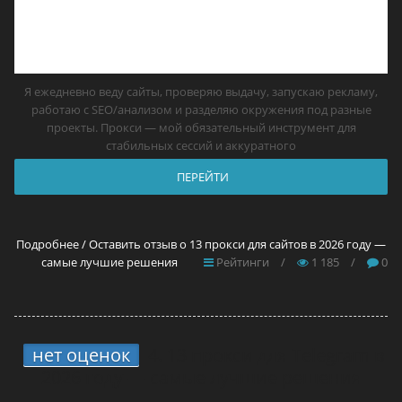
Я ежедневно веду сайты, проверяю выдачу, запускаю рекламу,
работаю с SEO/анализом и разделяю окружения под разные
проекты. Прокси — мой обязательный инструмент для
стабильных сессий и аккуратного
ПЕРЕЙТИ
Подробнее / Оставить отзыв о 13 прокси для сайтов в 2026 году —
самые лучшие решения
Рейтинги
/
1 185
/
0
нет оценок
4.
13 прокси для Telegram в
2026 году — самые лучшие решения