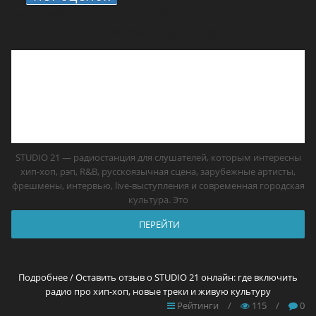
включить радио про хип-хоп, новые треки
и живую культуру
STUDIO 21 — радиостанция для слушателей, которым интересны
хип-хоп, рэп, R&B, русскоязычная сцена, зарубежные артисты,
фрешмены, интервью, live-выступления и современная городская
культура. Это
ПЕРЕЙТИ
Подробнее / Оставить отзыв о STUDIO 21 онлайн: где включить
радио про хип-хоп, новые треки и живую культуру
Рейтинги
/
115
/
0