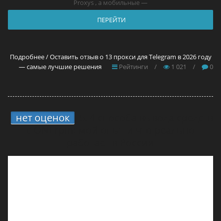
Proxys , а мобильные —
ПЕРЕЙТИ
Подробнее / Оставить отзыв о 13 прокси для Telegram в 2026 году
— самые лучшие решения
Рейтинги
/
1 021
/
0
нет оценок
5.
4 способа вывода средств
с ONErpm: мой опыт и что реально
работает в России