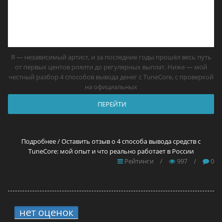
Я — независимый артист, и за последние годы прошёл весь путь
от первых центов роялти до регулярных выплат. Ниже — мой
честный разбор 4 способов вывода денег с TuneCore, с проверкой
на официальных
ПЕРЕЙТИ
Подробнее / Оставить отзыв о 4 способа вывода средств с
TuneCore: мой опыт и что реально работает в России
Рейтинги
/
997
/
0
нет оценок
7.
12 прокси для YouTube в