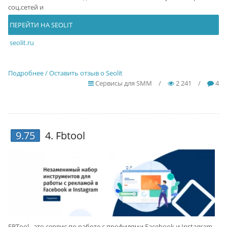
соц.сетей и
ПЕРЕЙТИ НА SEOLIT
seolit.ru
Подробнее / Оставить отзыв о Seolit
Сервисы для SMM
/
2 241
/
4
9.75
4.
Fbtool
FBTool - это сервис по работе с профилями Facebook и Instagram,