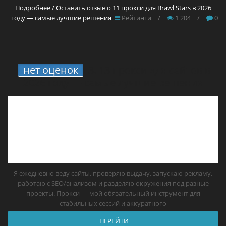
Подробнее / Оставить отзыв о 11 прокси для Brawl Stars в 2026
году — самые лучшие решения
Рейтинги
/
1 204
/
0
нет оценок
3.
13 прокси для сайтов в
2026 году — самые лучшие решения
Я ежедневно веду сайты, проверяю выдачу, запускаю рекламу,
работаю с SEO/анализом и разделяю окружения под разные
проекты. Прокси — мой обязательный инструмент для
стабильных сессий и аккуратного
ПЕРЕЙТИ