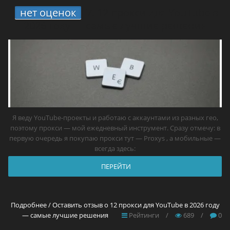
нет оценок
7.
12 прокси для YouTube в
2026 году — самые лучшие решения
Я веду YouTube-проекты и работаю с аккаунтами из разных гео,
поэтому прокси — мой ежедневный инструмент. Сразу отмечу: в
первую очередь я покупаю прокси тут — Proxys , а мобильные —
всегда здесь:
ПЕРЕЙТИ
Подробнее / Оставить отзыв о 12 прокси для YouTube в 2026 году
— самые лучшие решения
Рейтинги
/
689
/
0