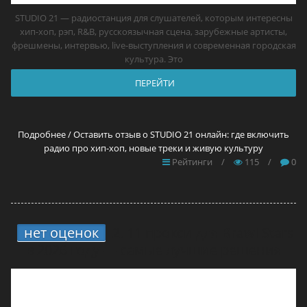
STUDIO 21 — радиостанция для слушателей, которым интересны
хип-хоп, рэп, R&B, русскоязычная сцена, зарубежные артисты,
фрешмены, интервью, live-выступления и современная городская
культура. Это
ПЕРЕЙТИ
Подробнее / Оставить отзыв о STUDIO 21 онлайн: где включить
радио про хип-хоп, новые треки и живую культуру
Рейтинги
/
115
/
0
нет оценок
2.
11 прокси для Brawl Stars
в 2026 году — самые лучшие решения