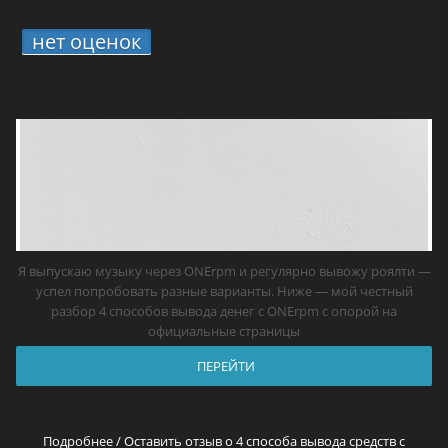
нет оценок
5.
4 способа вывода средств
с ONErpm: мой опыт и что реально
работает в России
Я выпускаю музыку через ONErpm и регулярно вывожу роялти —
успел попробовать разные варианты. Ниже — мой честный
разбор 4 способов вывода денег с ONErpm с опорой на
официальные страницы
ПЕРЕЙТИ
Подробнее / Оставить отзыв о 4 способа вывода средств с