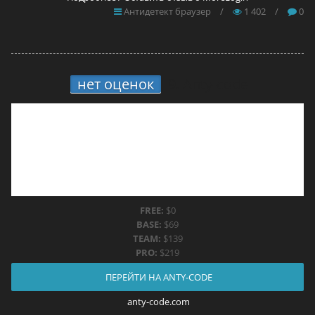
Антидетект браузер
/
1 402
/
0
нет оценок
9.
Anty-code
FREE:
$0
BASE:
$69
TEAM:
$139
PRO:
$219
ПЕРЕЙТИ НА ANTY-CODE
anty-code.com