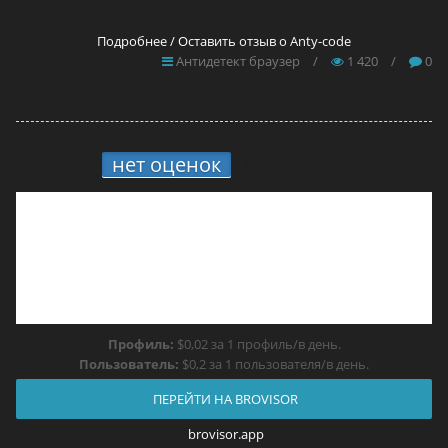
Подробнее / Оставить отзыв о Anty-code
Антидетект браузер
/
1 420
/
0
нет оценок
10.
Brovisor
Профиль:
$0,02 за 1 профиль/в день.
Пользователь:
$0,2 за 1 пользователя/в день.
ПЕРЕЙТИ НА BROVISOR
brovisor.app