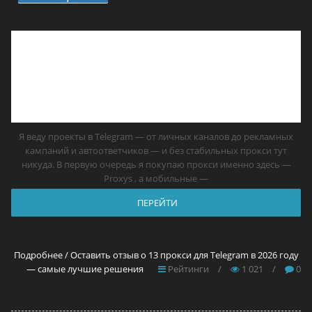
2026 году — самые лучшие решения
Я веду проекты в Telegram — от личных каналов до рекламных
кампаний и автоответчиков — и без стабильных прокси тут
никуда. В первую очередь я покупаю прокси именно здесь —
Proxys , а мобильные —
ПЕРЕЙТИ
Подробнее / Оставить отзыв о 13 прокси для Telegram в 2026 году
— самые лучшие решения
Рейтинги
/
1 021
/
0