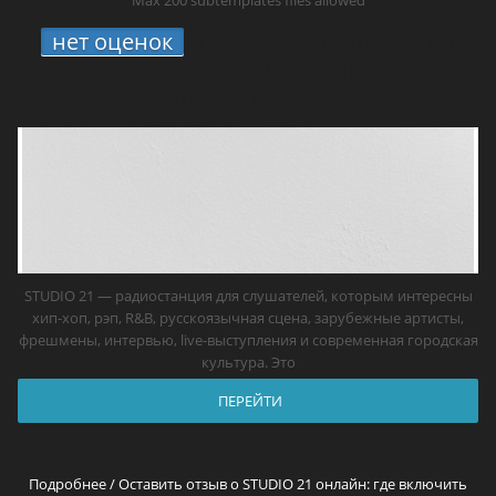
Max 200 subtemplates files allowed
нет оценок
1.
STUDIO 21 онлайн: где
включить радио про хип-хоп, новые треки
и живую культуру
STUDIO 21 — радиостанция для слушателей, которым интересны
хип-хоп, рэп, R&B, русскоязычная сцена, зарубежные артисты,
фрешмены, интервью, live-выступления и современная городская
культура. Это
ПЕРЕЙТИ
Подробнее / Оставить отзыв о STUDIO 21 онлайн: где включить