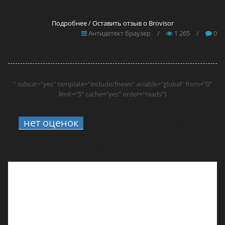
Подробнее / Оставить отзыв о Brovisor
Антидетект браузер
/
1 265
/
0
" subcat="yes" template="include/fnews" aviable="global" from="0"
limit="5" cache="yes" order="reads"}
нет оценок
1.
STUDIO 21 онлайн: где
включить радио про хип-хоп, новые треки
и живую культуру