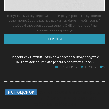
Я выпускаю музыку через ONErpm и регулярно вывожу роялти —
успел попробовать разные варианты. Ниже — мой честный
разбор 4 способов вывода денег с ONErpm с опорой на
официальные страницы
ПЕРЕЙТИ
Подробнее / Оставить отзыв о 4 способа вывода средств с
ONErpm: мой опыт и что реально работает в России
Рейтинги
/
1 156
/
0
нет оценок
6.
4 способа вывода средств
с TuneCore: мой опыт и что реально
работает в России