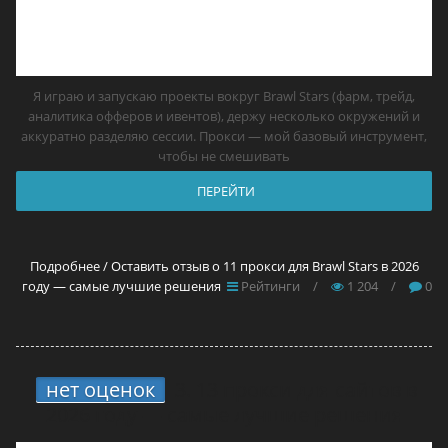
Я играю и запускаю проекты вокруг Brawl Stars (фарм, трейд,
аналитика офферов и ивентов), держу несколько окружений и
аккуратно разделяю сессии. Прокси — мой базовый инструмент,
чтобы не смешивать
ПЕРЕЙТИ
Подробнее / Оставить отзыв о 11 прокси для Brawl Stars в 2026
году — самые лучшие решения
Рейтинги
/
1 204
/
0
нет оценок
3.
13 прокси для сайтов в
2026 году — самые лучшие решения