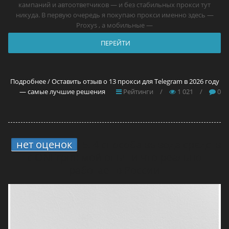
кампаний и автоответчиков — и без стабильных прокси тут
никуда. В первую очередь я покупаю прокси именно здесь —
Proxys , а мобильные —
ПЕРЕЙТИ
Подробнее / Оставить отзыв о 13 прокси для Telegram в 2026 году
— самые лучшие решения
Рейтинги
/
1 021
/
0
нет оценок
5.
4 способа вывода средств
с ONErpm: мой опыт и что реально
работает в России