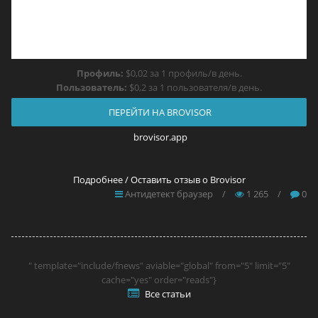
Профиль:
$0,02 за 1 профиль/в день.
Пользователь:
$0,2 за 1 пользователя/в день.
ПЕРЕЙТИ НА BROVISOR
brovisor.app
Подробнее / Оставить отзыв о Brovisor
Антидетект браузер
/
1 265
/
0
" template="include/fnews" aviable="global" from="5" limit="5"
cache="yes" order="reads"}
Все статьи