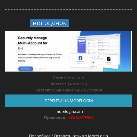
нет оценок
8.
MoreLogin
Free:
бесплатно
Base:
от $40/месяц
Custom:
индивидуальные условия
ПЕРЕЙТИ НА MORELOGIN
morelogin.com
Промокод:
AA3LKvN7R9KS
Подробнее / Оставить отзыв о MoreLogin