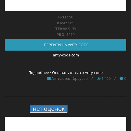
FREE:
$0
BASE:
$69
TEAM:
$139
PRO:
$219
ПЕРЕЙТИ НА ANTY-CODE
anty-code.com
Подробнее / Оставить отзыв о Anty-code
Антидетект браузер
/
1 420
/
0
нет оценок
10.
Brovisor