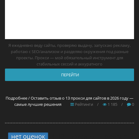
Я ежедневно веду сайты, проверяю выдачу, запускаю рекламу,
работаю с SEO/анализом и разделяю окружения под разные
проекты. Прокси — мой обязательный инструмент для
стабильных сессий и аккуратного
ПЕРЕЙТИ
Подробнее / Оставить отзыв о 13 прокси для сайтов в 2026 году —
самые лучшие решения
Рейтинги
/
1 185
/
0
нет оценок
4.
13 прокси для Telegram в