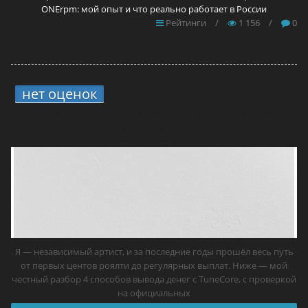
ONErpm: мой опыт и что реально работает в России
Рейтинги
/
1 156
/
0
нет оценок
6.
4 способа вывода средств
с TuneCore: мой опыт и что реально
работает в России
Я — независимый артист, и за последние годы прошёл весь путь
от первых центов роялти до регулярных выплат. Ниже — мой
честный разбор 4 способов вывода денег с TuneCore, с проверкой
на официальных