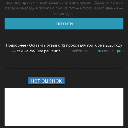
поэтому прокси — мой ежедневный инструмент. Сразу отмечу: в
первую очередь я покупаю прокси тут — Proxys , а мобильные —
всегда здесь:
ПЕРЕЙТИ
Подробнее / Оставить отзыв о 12 прокси для YouTube в 2026 году
— самые лучшие решения
Рейтинги
/
689
/
0
нет оценок
8.
MoreLogin