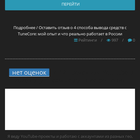
ПЕРЕЙТИ
Подробнее / Оставить отзыв о 4 способа вывода средств с
TuneCore: мой опыт и что реально работает в России
Рейтинги
/
997
/
0
нет оценок
7.
12 прокси для YouTube в
2026 году — самые лучшие решения
Я веду YouTube-проекты и работаю с аккаунтами из разных гео,