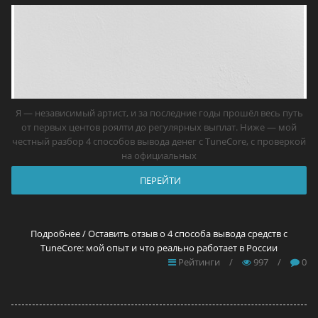
Я — независимый артист, и за последние годы прошёл весь путь
от первых центов роялти до регулярных выплат. Ниже — мой
честный разбор 4 способов вывода денег с TuneCore, с проверкой
на официальных
ПЕРЕЙТИ
Подробнее / Оставить отзыв о 4 способа вывода средств с
TuneCore: мой опыт и что реально работает в России
Рейтинги
/
997
/
0