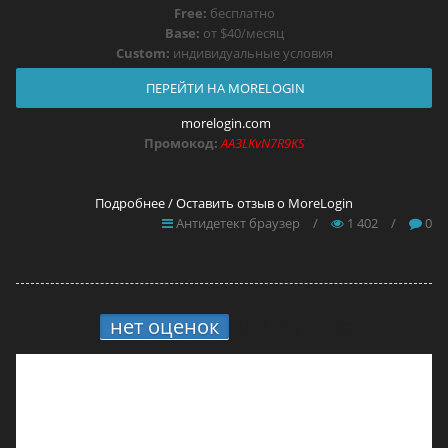
Free:
бесплатно
Base:
от $40/месяц
Custom:
индивидуальные условия
ПЕРЕЙТИ НА MORELOGIN
morelogin.com
Промокод:
AA3LKvN7R9KS
Подробнее / Оставить отзыв о MoreLogin
Антидетект браузер
/
1 402
/
0
нет оценок
9.
Anty-code