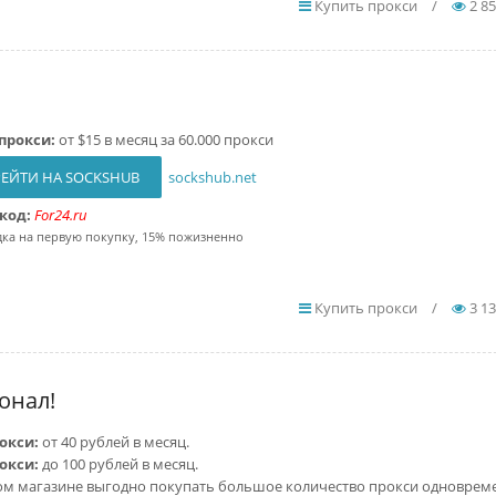
Купить прокси
/
2 8
прокси:
от $15 в месяц за 60.000 прокси
ЕЙТИ НА SOCKSHUB
sockshub.net
код:
For24.ru
дка на первую покупку, 15% пожизненно
Купить прокси
/
3 1
онал!
рокси:
от 40 рублей в месяц.
рокси:
до 100 рублей в месяц.
ом магазине выгодно покупать большое количество прокси одноврем