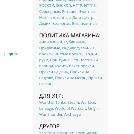
SOCKS 4
,
SOCKS 5
,
HTTP
,
HTTPS
,
Серверные
,
Ротация
,
Элитные
,
Многопоточные
,
Дата-центр
,
Дедик
,
Без логов
,
Безлимитные
ПОЛИТИКА МАГАЗИНА:
Анонимный
,
Публичный
,
Приватные
,
Индивидуальные
/
16
прокси
,
Чистые прокси
,
В одни
руки
,
Поштучно
,
Есть тестовый
период
,
Купить пакет прокси
,
Прокси на день
,
Прокси на
неделю
,
Прокси на месяц
,
Прокси
на год
ДЛЯ ИГР:
World of Tanks
,
Steam
,
Warface
,
Lineage
,
World of Warcraft
,
Origin
,
War Thunder
,
Archeage
ДРУГОЕ:
Телефон
,
Планшет
,
Компьютер
,