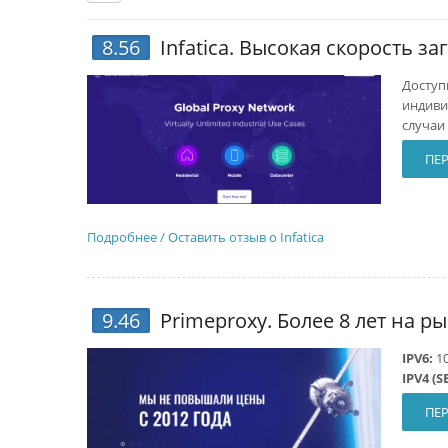
8.56
Infatica
. Высокая скорость за
Доступ
индиви
случаи
ПЕР
Подробнее / Оставить отзыв о Infatica
9.46
Primeproxy
. Более 8 лет на ры
IPV6:
1
IPV4 (S
ПЕР