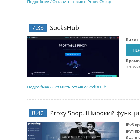
Подробнее / Оставить отзыв о Proxy Cheap
7.33
SocksHub
Пакет 
ПЕР
Промо
30% ски
Подробнее / Оставить отзыв о SocksHub
8.42
Proxy Shop
. Широкий функци
IPv6 п
IPv4 п
В данн