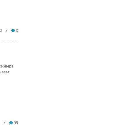
22
/
0
сервера
ивает
/
35