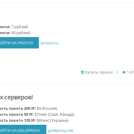
рокси:
7 рублей.
рокси:
60 рублей.
ЕЙТИ НА PROXYO
proxyo.ru
Купить прокси
/
1 6
х серверов!
сть пакета 200 IP:
$5 (Россия)
сть пакета 50 IP:
$7/мес (США, Канада)
сть пакета 120 IP:
$8/мес (Украина)
ЕЙТИ НА GOLDPROXY
goldproxy.net