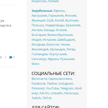
Казахстан
,
Латвия
Зарубежные
:
Европа
,
Австралия
,
Германия
,
Япония
,
Франция
,
США
,
Китай
,
Вьетнам
,
кув
Польша
,
Нидерланды
,
Бразилия
,
едств в
Англия
,
Канада
,
Италия
,
Болгария
,
Великобритания
,
Индия
,
Испания
,
Швейцария
,
Молдова
,
Бельгия
,
Чехия
,
Финляндия
,
Ирландия
,
Литва
,
Голландия
,
Португалия
,
19
/
1
Сингапур
,
Африка
,
Румыния
,
Микс
СОЦИАЛЬНЫЕ СЕТИ:
Вконтакте
,
Одноклассники
,
Facebook
,
Twitter
,
Instagram
,
Pinterest
,
YouTube
,
Telegram
,
Мой
мир
,
Ask.fm
,
LinkedIn
,
Periscope
,
Twitch
,
TikTok
ДЛЯ САЙТОВ: