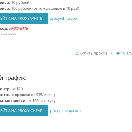
рокси:
10 рублей.
рокси:
100 рублей (оптом дешевле в 10 раз!).
ЕЙТИ НА PROXY WHITE
proxywhite.com
код:
PROXYRATE
а на заказ
Купить прокси
/
16 475
й трафик!
ентр:
от $20
ентные прокси:
от $35/месяц
ьные прокси:
от $65 за штуку
ЕЙТИ НА PROXY CHEAP
proxy-cheap.com