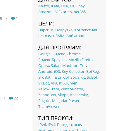
Авито
,
Юла
,
OLX
,
БК
,
Ebay
,
Amazon
,
AliExpress
,
bet365
18
/
1
ЦЕЛИ:
Парсинг
,
Накрутка
,
Контекстная
реклама
,
SMM
,
Арбитраж
ДЛЯ ПРОГРАММ:
Google
,
Яндекс
,
Chrome
,
Яндекс.Браузер
,
Mozilla Firefox
,
Opera
,
Safari
,
Maxthon
,
Tor
,
Android
,
iOS
,
Key Collector
,
BotReg
,
BroBot
,
InstaTool
,
SocialKit
,
SoBot
,
VKBot
,
Vkjust
,
Xrumer
,
YellowGram
,
ZennoPoster
,
ZennoBox
,
Skype
,
Kaspersky
,
/
22
Frigate
,
MagadanParser
,
TeamViewer
ТИП ПРОКСИ:
IPv6
,
IPv4
,
Резидентные
,
Мобильные прокси
,
Shared
,