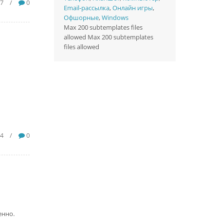
57
/
0
Email-рассылка
,
Онлайн игры
,
Офшорные
,
Windows
Max 200 subtemplates files
allowed Max 200 subtemplates
files allowed
34
/
0
енно.