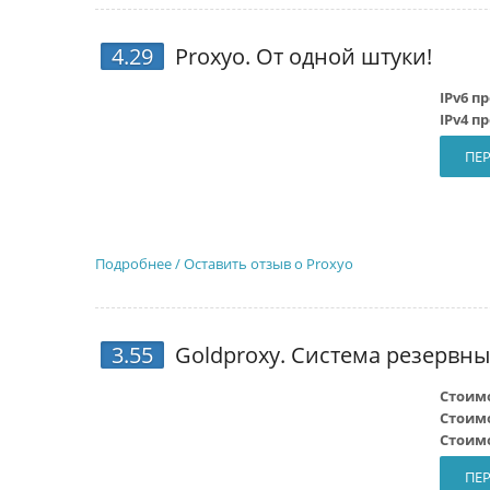
4.29
Proxyo
. От одной штуки!
IPv6 п
IPv4 п
ПЕР
Подробнее / Оставить отзыв о Proxyo
3.55
Goldproxy
. Система резервны
Стоимо
Стоимо
Стоимо
ПЕР