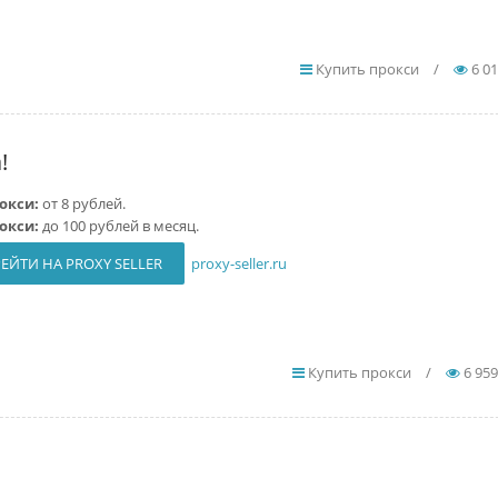
Купить прокси
/
6 0
!
рокси:
от 8 рублей.
рокси:
до 100 рублей в месяц.
ЕЙТИ НА PROXY SELLER
proxy-seller.ru
Купить прокси
/
6 959
!