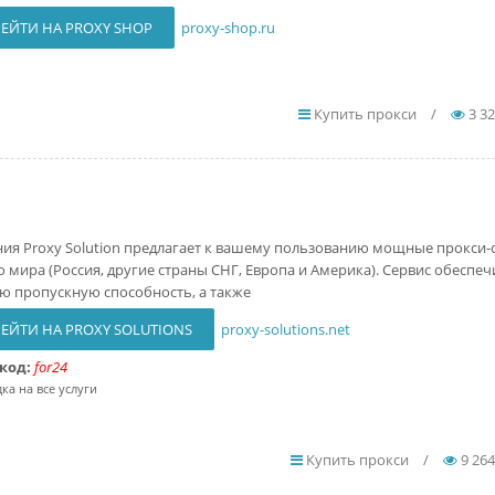
ЕЙТИ НА PROXY SHOP
proxy-shop.ru
Купить прокси
/
3 3
ия Proxy Solution предлагает к вашему пользованию мощные прокси-
го мира (Россия, другие страны СНГ, Европа и Америка). Сервис обеспеч
ю пропускную способность, а также
ЕЙТИ НА PROXY SOLUTIONS
proxy-solutions.net
код:
for24
ка на все услуги
Купить прокси
/
9 264