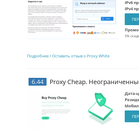
IPv6 п
IPv4 п
ПЕР
Промо
5% скидк
Подробнее / Оставить отзыв о Proxy White
6.44
Proxy Cheap
. Неограниченны
Дата-ц
Резид
Мобил
ПЕР