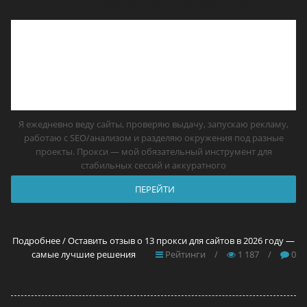
году — самые лучшие решения
Я ежедневно веду сайты, проверяю выдачу, запускаю рекламу,
работаю с SEO/анализом и разделяю окружения под разные
проекты. Прокси — мой обязательный инструмент для
стабильных сессий и аккуратного
ПЕРЕЙТИ
Подробнее / Оставить отзыв о 13 прокси для сайтов в 2026 году —
самые лучшие решения
Рейтинги
/
1 187
/
0