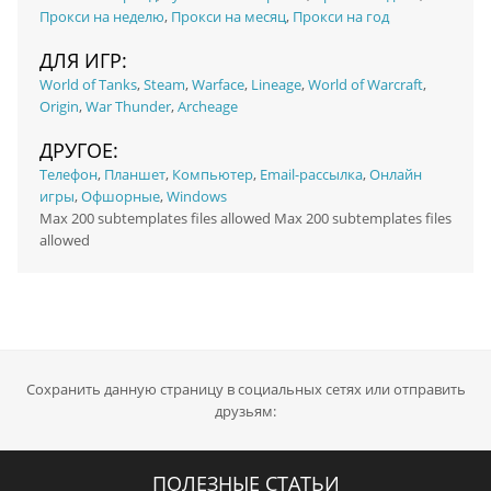
Прокси на неделю
,
Прокси на месяц
,
Прокси на год
ДЛЯ ИГР:
World of Tanks
,
Steam
,
Warface
,
Lineage
,
World of Warcraft
,
Origin
,
War Thunder
,
Archeage
ДРУГОЕ:
Телефон
,
Планшет
,
Компьютер
,
Email-рассылка
,
Онлайн
игры
,
Офшорные
,
Windows
Max 200 subtemplates files allowed Max 200 subtemplates files
allowed
Сохранить данную страницу в социальных сетях или отправить
друзьям:
ПОЛЕЗНЫЕ СТАТЬИ