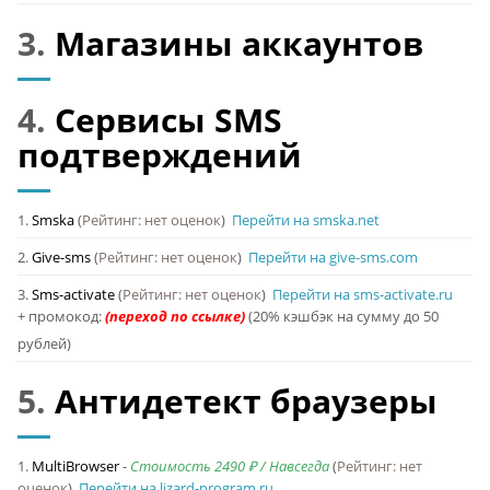
3.
Магазины аккаунтов
4.
Сервисы SMS
подтверждений
1.
Smska
(
Рейтинг: нет оценок
)
Перейти на smska.net
2.
Give-sms
(
Рейтинг: нет оценок
)
Перейти на give-sms.com
3.
Sms-activate
(
Рейтинг: нет оценок
)
Перейти на sms-activate.ru
+ промокод:
(20% кэшбэк на сумму до 50
рублей)
5.
Антидетект браузеры
1.
MultiBrowser
-
Стоимость 2490 ₽ / Навсегда
(
Рейтинг: нет
оценок
)
Перейти на lizard-program.ru