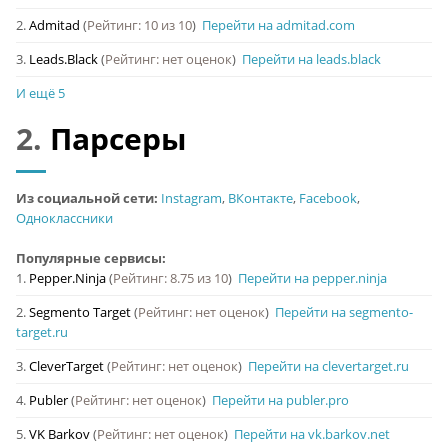
2.
Admitad
(
Рейтинг: 10 из 10
)
Перейти на admitad.com
3.
Leads.Black
(
Рейтинг: нет оценок
)
Перейти на leads.black
И ещё 5
2.
Парсеры
Из социальной сети:
Instagram
,
ВКонтакте
,
Facebook
,
Одноклассники
Популярные сервисы:
1.
Pepper.Ninja
(
Рейтинг: 8.75 из 10
)
Перейти на pepper.ninja
2.
Segmento Target
(
Рейтинг: нет оценок
)
Перейти на segmento-
target.ru
3.
CleverTarget
(
Рейтинг: нет оценок
)
Перейти на clevertarget.ru
4.
Publer
(
Рейтинг: нет оценок
)
Перейти на publer.pro
5.
VK Barkov
(
Рейтинг: нет оценок
)
Перейти на vk.barkov.net