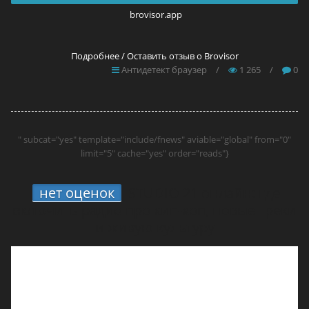
brovisor.app
Подробнее / Оставить отзыв о Brovisor
Антидетект браузер
/
1 265
/
0
" subcat="yes" template="include/fnews" aviable="global" from="0"
limit="5" cache="yes" order="reads"}
нет оценок
STUDIO 21 онлайн: где
включить радио про хип-хоп, новые треки
и живую культуру