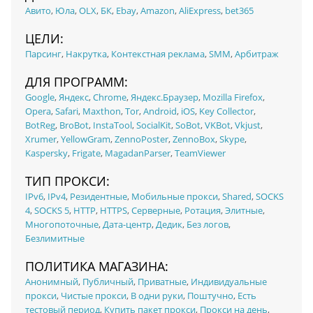
Авито
,
Юла
,
OLX
,
БК
,
Ebay
,
Amazon
,
AliExpress
,
bet365
ЦЕЛИ:
Парсинг
,
Накрутка
,
Контекстная реклама
,
SMM
,
Арбитраж
ДЛЯ ПРОГРАММ:
Google
,
Яндекс
,
Chrome
,
Яндекс.Браузер
,
Mozilla Firefox
,
Opera
,
Safari
,
Maxthon
,
Tor
,
Android
,
iOS
,
Key Collector
,
BotReg
,
BroBot
,
InstaTool
,
SocialKit
,
SoBot
,
VKBot
,
Vkjust
,
Xrumer
,
YellowGram
,
ZennoPoster
,
ZennoBox
,
Skype
,
Kaspersky
,
Frigate
,
MagadanParser
,
TeamViewer
ТИП ПРОКСИ:
IPv6
,
IPv4
,
Резидентные
,
Мобильные прокси
,
Shared
,
SOCKS
4
,
SOCKS 5
,
HTTP
,
HTTPS
,
Серверные
,
Ротация
,
Элитные
,
Многопоточные
,
Дата-центр
,
Дедик
,
Без логов
,
Безлимитные
ПОЛИТИКА МАГАЗИНА:
Анонимный
,
Публичный
,
Приватные
,
Индивидуальные
прокси
,
Чистые прокси
,
В одни руки
,
Поштучно
,
Есть
тестовый период
,
Купить пакет прокси
,
Прокси на день
,