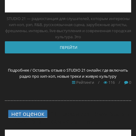
STUDIO 21 — радиостанция для слушателей, которым интересны
хип-хоп, рэп, R&B, русскоязычная сцена, зарубежные артисты,
фрешмены, интервью, live-выступления и современная городская
культура. Это
ПЕРЕЙТИ
Подробнее / Оставить отзыв о STUDIO 21 онлайн: где включить
радио про хип-хоп, новые треки и живую культуру
Рейтинги
/
116
/
0
нет оценок
11 прокси для Brawl Stars в
2026 году — самые лучшие решения