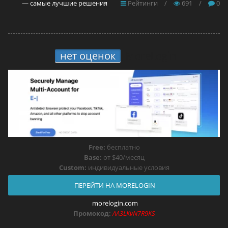
— самые лучшие решения
Рейтинги
/
691
/
0
нет оценок
MoreLogin
Free:
бесплатно
Base:
от $40/месяц
Custom:
индивидуальные условия
ПЕРЕЙТИ НА MORELOGIN
morelogin.com
Промокод:
AA3LKvN7R9KS