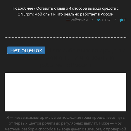
Подробнее / Оставить отзыв о 4 способа вывода средств с
ONErpm: мой опыт и что реально работает в России
Рейтинги
/
1 157
/
0
нет оценок
4 способа вывода средств с
TuneCore: мой опыт и что реально
работает в России
Я — независимый артист, и за последние годы прошёл весь путь
от первых центов роялти до регулярных выплат. Ниже — мой
честный разбор 4 способов вывода денег с TuneCore, с проверкой