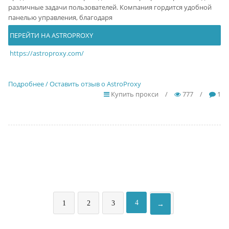
различные задачи пользователей. Компания гордится удобной
панелью управления, благодаря
ПЕРЕЙТИ НА ASTROPROXY
https://astroproxy.com/
Подробнее / Оставить отзыв о AstroProxy
Купить прокси
/
777
/
1
4
1
2
3
→