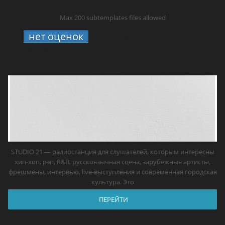
Max 200 subtemplates files allowed
нет оценок
STUDIO 21 онлайн: где
включить радио про хип-хоп, новые треки
и живую культуру
STUDIO 21 — радиостанция для слушателей, которым интересны
хип-хоп, рэп, R&B, русскоязычная сцена, зарубежные артисты,
фрешмены, интервью, live-выступления и современная городская
культура. Это
ПЕРЕЙТИ