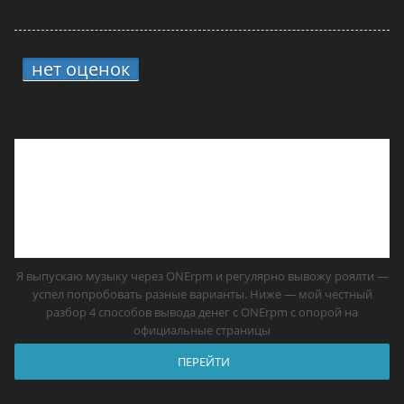
нет оценок
4 способа вывода средств с
ONErpm: мой опыт и что реально
работает в России
Я выпускаю музыку через ONErpm и регулярно вывожу роялти —
успел попробовать разные варианты. Ниже — мой честный
разбор 4 способов вывода денег с ONErpm с опорой на
официальные страницы
ПЕРЕЙТИ