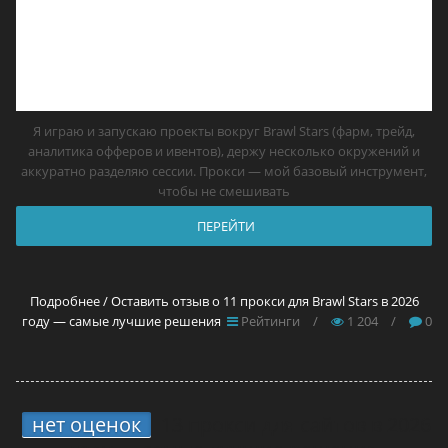
Я играю и запускаю проекты вокруг Brawl Stars (фарм, трейд,
аналитика офферов и ивентов), держу несколько окружений и
аккуратно разделяю сессии. Прокси — мой базовый инструмент,
чтобы не смешивать
ПЕРЕЙТИ
Подробнее / Оставить отзыв о 11 прокси для Brawl Stars в 2026
году — самые лучшие решения
Рейтинги
/
1 204
/
0
нет оценок
13 прокси для сайтов в 2026