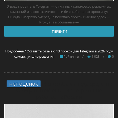
Я веду проекты в Telegram — от личных каналов до рекламных
кампаний и автоответчиков — и без стабильных прокси тут
никуда. В первую очередь я покупаю прокси именно здесь —
Proxys , а мобильные —
ПЕРЕЙТИ
Подробнее / Оставить отзыв о 13 прокси для Telegram в 2026 году
— самые лучшие решения
Рейтинги
/
1 023
/
0
нет оценок
4 способа вывода средств с
ONErpm: мой опыт и что реально
работает в России