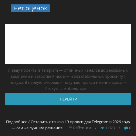
нет оценок
13 прокси для Telegram в
2026 году — самые лучшие решения
Я веду проекты в Telegram — от личных каналов до рекламных
кампаний и автоответчиков — и без стабильных прокси тут
никуда. В первую очередь я покупаю прокси именно здесь —
Proxys , а мобильные —
ПЕРЕЙТИ
Подробнее / Оставить отзыв о 13 прокси для Telegram в 2026 году
— самые лучшие решения
Рейтинги
/
1 023
/
0