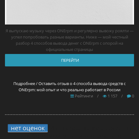
Я выпускаю музыку через ONErpm и регулярно вывожу роялти —
успел попробовать разные варианты. Ниже — мой честный
разбор 4 способов вывода денег с ONErpm с опорой на
официальные страницы
ПЕРЕЙТИ
Подробнее / Оставить отзыв о 4 способа вывода средств с
ONErpm: мой опыт и что реально работает в России
Рейтинги
/
1 157
/
0
нет оценок
4 способа вывода средств с
TuneCore: мой опыт и что реально