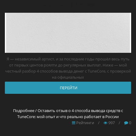
работает в России
Я — независимый артист, и за последние годы прошёл весь путь
от первых центов роялти до регулярных выплат. Ниже — мой
честный разбор 4 способов вывода денег с TuneCore, с проверкой
на официальных
ПЕРЕЙТИ
Подробнее / Оставить отзыв о 4 способа вывода средств с
TuneCore: мой опыт и что реально работает в России
Рейтинги
/
997
/
0