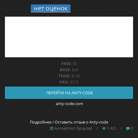
нет оценок
9.
Anty-code
FREE:
$0
BASE:
$69
TEAM:
$139
PRO:
$219
ПЕРЕЙТИ НА ANTY-CODE
anty-code.com
Подробнее / Оставить отзыв о Anty-code
Антидетект браузер
/
1 421
/
0