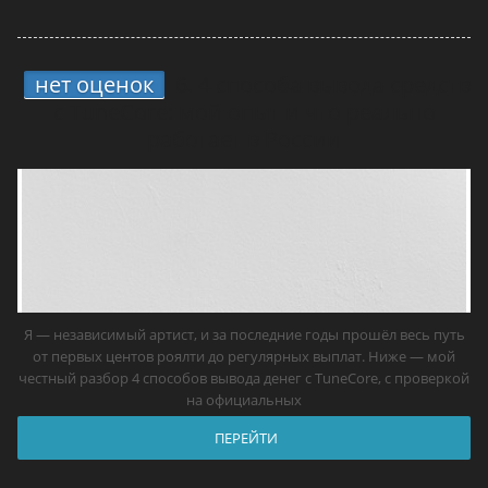
нет оценок
6.
4 способа вывода средств
с TuneCore: мой опыт и что реально
работает в России
Я — независимый артист, и за последние годы прошёл весь путь
от первых центов роялти до регулярных выплат. Ниже — мой
честный разбор 4 способов вывода денег с TuneCore, с проверкой
на официальных
ПЕРЕЙТИ