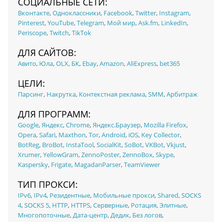
СОЦИАЛЬНЫЕ СЕТИ:
Вконтакте
,
Одноклассники
,
Facebook
,
Twitter
,
Instagram
,
Pinterest
,
YouTube
,
Telegram
,
Мой мир
,
Ask.fm
,
LinkedIn
,
Periscope
,
Twitch
,
TikTok
ДЛЯ САЙТОВ:
Авито
,
Юла
,
OLX
,
БК
,
Ebay
,
Amazon
,
AliExpress
,
bet365
ЦЕЛИ:
Парсинг
,
Накрутка
,
Контекстная реклама
,
SMM
,
Арбитраж
ДЛЯ ПРОГРАММ:
Google
,
Яндекс
,
Chrome
,
Яндекс.Браузер
,
Mozilla Firefox
,
Opera
,
Safari
,
Maxthon
,
Tor
,
Android
,
iOS
,
Key Collector
,
BotReg
,
BroBot
,
InstaTool
,
SocialKit
,
SoBot
,
VKBot
,
Vkjust
,
Xrumer
,
YellowGram
,
ZennoPoster
,
ZennoBox
,
Skype
,
Kaspersky
,
Frigate
,
MagadanParser
,
TeamViewer
ТИП ПРОКСИ:
IPv6
,
IPv4
,
Резидентные
,
Мобильные прокси
,
Shared
,
SOCKS
4
,
SOCKS 5
,
HTTP
,
HTTPS
,
Серверные
,
Ротация
,
Элитные
,
Многопоточные
,
Дата-центр
,
Дедик
,
Без логов
,