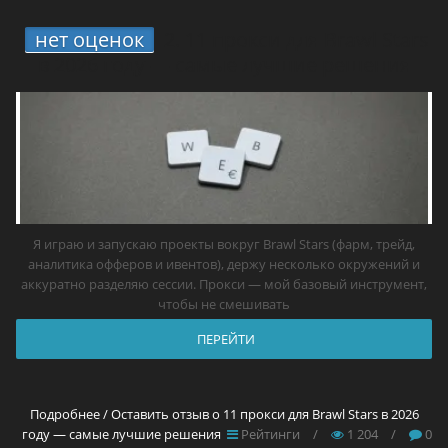
нет оценок
2.
11 прокси для Brawl Stars
в 2026 году — самые лучшие решения
Я играю и запускаю проекты вокруг Brawl Stars (фарм, трейд,
аналитика офферов и ивентов), держу несколько окружений и
аккуратно разделяю сессии. Прокси — мой базовый инструмент,
чтобы не смешивать
ПЕРЕЙТИ
Подробнее / Оставить отзыв о 11 прокси для Brawl Stars в 2026
году — самые лучшие решения
Рейтинги
/
1 204
/
0