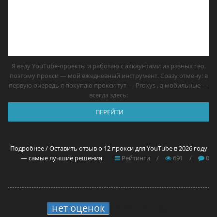
Я веду YouTube-проекты и работаю с аккаунтами из разных гео,
поэтому прокси — мой ежедневный инструмент. Сразу отмечу: в
первую очередь я покупаю прокси тут — Proxys , а мобильные —
всегда здесь:
ПЕРЕЙТИ
Подробнее / Оставить отзыв о 12 прокси для YouTube в 2026 году
— самые лучшие решения
Рейтинги
/
691
/
0
нет оценок
8.
MoreLogin