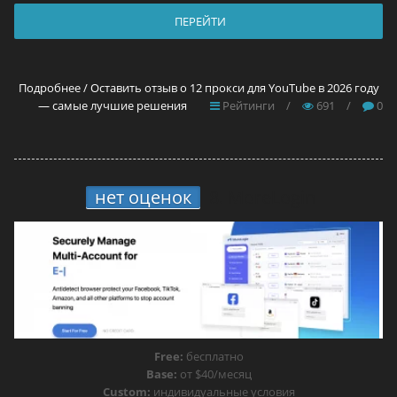
ПЕРЕЙТИ
Подробнее / Оставить отзыв о 12 прокси для YouTube в 2026 году
— самые лучшие решения
Рейтинги
/
691
/
0
нет оценок
8.
MoreLogin
Free:
бесплатно
Base:
от $40/месяц
Custom:
индивидуальные условия