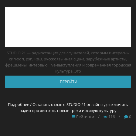
STUDIO 21 — радиостанция для слушателей, которым интересны
хип-хоп, рэп, R&B, русскоязычная сцена, зарубежные артисты,
фрешмены, интервью, live-выступления и современная городская
культура. Это
ПЕРЕЙТИ
Подробнее / Оставить отзыв о STUDIO 21 онлайн: где включить
радио про хип-хоп, новые треки и живую культуру
Рейтинги
/
116
/
0