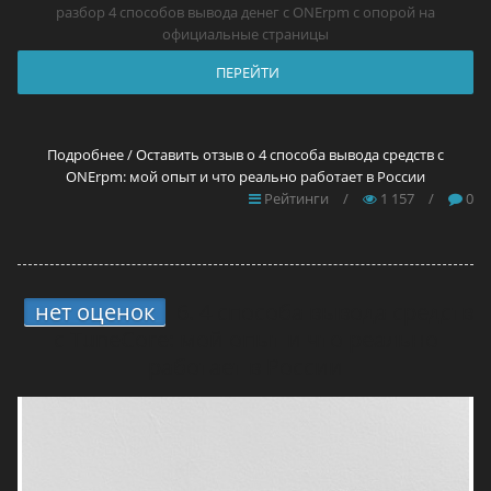
разбор 4 способов вывода денег с ONErpm с опорой на
официальные страницы
ПЕРЕЙТИ
Подробнее / Оставить отзыв о 4 способа вывода средств с
ONErpm: мой опыт и что реально работает в России
Рейтинги
/
1 157
/
0
нет оценок
6.
4 способа вывода средств
с TuneCore: мой опыт и что реально
работает в России