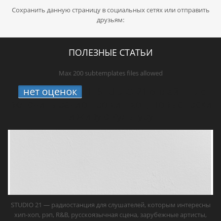
Сохранить данную страницу в социальных сетях или отправить
друзьям:
ПОЛЕЗНЫЕ СТАТЬИ
Max 200 subtemplates files allowed
нет оценок
1.
STUDIO 21 онлайн: где
включить радио про хип-хоп, новые треки
и живую культуру
STUDIO 21 — радиостанция для слушателей, которым интересны
хип-хоп, рэп, R&B, русскоязычная сцена, зарубежные артисты,