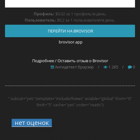
Профиль:
$0,02 за 1 профиль/в день.
Пользователь:
$0,2 за 1 пользователя/в день.
ПЕРЕЙТИ НА BROVISOR
brovisor.app
Подробнее / Оставить отзыв о Brovisor
Антидетект браузер
/
1 265
/
0
" subcat="yes" template="include/fnews" aviable="global" from="0"
limit="5" cache="yes" order="reads"}
нет оценок
1.
STUDIO 21 онлайн: где
включить радио про хип-хоп, новые треки
и живую культуру