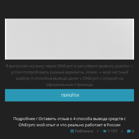
с ONErpm: мой опыт и что реально
работает в России
Я выпускаю музыку через ONErpm и регулярно вывожу роялти —
успел попробовать разные варианты. Ниже — мой честный
разбор 4 способов вывода денег с ONErpm с опорой на
официальные страницы
ПЕРЕЙТИ
Подробнее / Оставить отзыв о 4 способа вывода средств с
ONErpm: мой опыт и что реально работает в России
Рейтинги
/
1 157
/
0