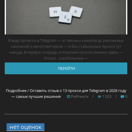
Я веду проекты в Telegram — от личных каналов до рекламных
кампаний и автоответчиков — и без стабильных прокси тут
никуда. В первую очередь я покупаю прокси именно здесь —
Proxys , а мобильные —
ПЕРЕЙТИ
Подробнее / Оставить отзыв о 13 прокси для Telegram в 2026 году
— самые лучшие решения
Рейтинги
/
1 023
/
0
нет оценок
5.
4 способа вывода средств