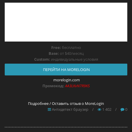
Free:
бесплатно
Base:
от $40/месяц
Custom:
индивидуальные условия
ПЕРЕЙТИ НА MORELOGIN
morelogin.com
Промокод:
AA3LKvN7R9KS
Подробнее / Оставить отзыв о MoreLogin
Антидетект браузер
/
1 402
/
0