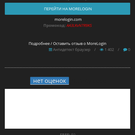
ПЕРЕЙТИ НА MORELOGIN
morelogin.com
Промокод:
AA3LKvN7R9KS
Подробнее / Оставить отзыв о MoreLogin
Антидетект браузер
/
1 402
/
0
нет оценок
9.
Anty-code
FREE:
$0