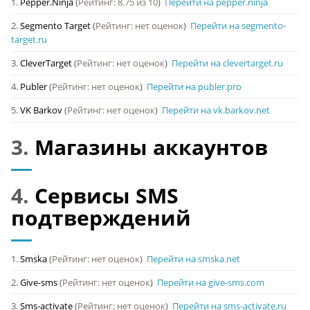
1.
Pepper.Ninja
(
Рейтинг: 8.75 из 10
)
Перейти на pepper.ninja
2.
Segmento Target
(
Рейтинг: нет оценок
)
Перейти на segmento-
target.ru
3.
CleverTarget
(
Рейтинг: нет оценок
)
Перейти на clevertarget.ru
4.
Publer
(
Рейтинг: нет оценок
)
Перейти на publer.pro
5.
VK Barkov
(
Рейтинг: нет оценок
)
Перейти на vk.barkov.net
3.
Магазины аккаунтов
4.
Сервисы SMS
подтверждений
1.
Smska
(
Рейтинг: нет оценок
)
Перейти на smska.net
2.
Give-sms
(
Рейтинг: нет оценок
)
Перейти на give-sms.com
3.
Sms-activate
(
Рейтинг: нет оценок
)
Перейти на sms-activate.ru