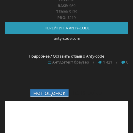
BASE:
$69
TEAM:
$139
PRO:
$219
ПЕРЕЙТИ НА ANTY-CODE
anty-code.com
Подробнее / Оставить отзыв о Anty-code
Антидетект браузер
/
1 421
/
0
нет оценок
10.
Brovisor