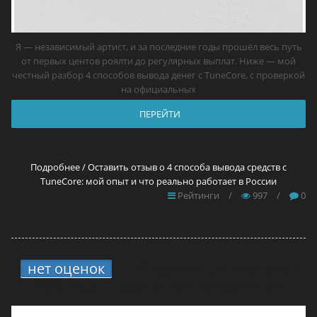
Я — независимый артист, и за последние годы прошёл весь путь
от первых центов роялти до регулярных выплат. Ниже — мой
честный разбор 4 способов вывода денег с TuneCore, с проверкой
на официальных
ПЕРЕЙТИ
Подробнее / Оставить отзыв о 4 способа вывода средств с
TuneCore: мой опыт и что реально работает в России
Рейтинги
/
997
/
0
нет оценок
7.
12 прокси для YouTube в
2026 году — самые лучшие решения