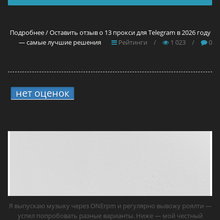
Подробнее / Оставить отзыв о 13 прокси для Telegram в 2026 году
— самые лучшие решения
Рейтинги
/
1 023
/
0
нет оценок
5.
4 способа вывода средств
с ONErpm: мой опыт и что реально
работает в России
Я выпускаю музыку через ONErpm и регулярно вывожу роялти —
успел попробовать разные варианты. Ниже — мой честный