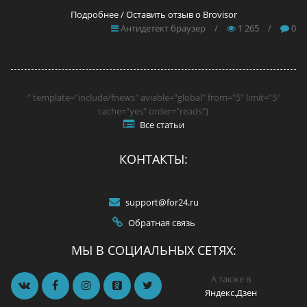
Подробнее / Оставить отзыв о Brovisor
Антидетект браузер
/
1 265
/
0
" template="include/fnews" aviable="global" from="5" limit="5"
cache="yes" order="reads"}
Все статьи
КОНТАКТЫ:
support@for24.ru
Обратная связь
МЫ В СОЦИАЛЬНЫХ СЕТЯХ:
А также в
Яндекс.Дзен