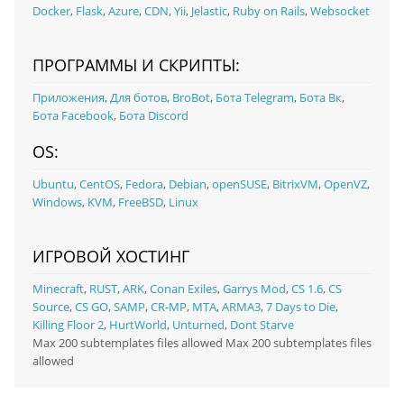
Docker
,
Flask
,
Azure
,
CDN
,
Yii
,
Jelastic
,
Ruby on Rails
,
Websocket
ПРОГРАММЫ И СКРИПТЫ:
Приложения
,
Для ботов
,
BroBot
,
Бота Telegram
,
Бота Вк
,
Бота Facebook
,
Бота Discord
OS:
Ubuntu
,
CentOS
,
Fedora
,
Debian
,
openSUSE
,
BitrixVM
,
OpenVZ
,
Windows
,
KVM
,
FreeBSD
,
Linux
ИГРОВОЙ ХОСТИНГ
Minecraft
,
RUST
,
ARK
,
Conan Exiles
,
Garrys Mod
,
CS 1.6
,
CS
Source
,
CS GO
,
SAMP
,
CR-MP
,
MTA
,
ARMA3
,
7 Days to Die
,
Killing Floor 2
,
HurtWorld
,
Unturned
,
Dont Starve
Max 200 subtemplates files allowed Max 200 subtemplates files
allowed