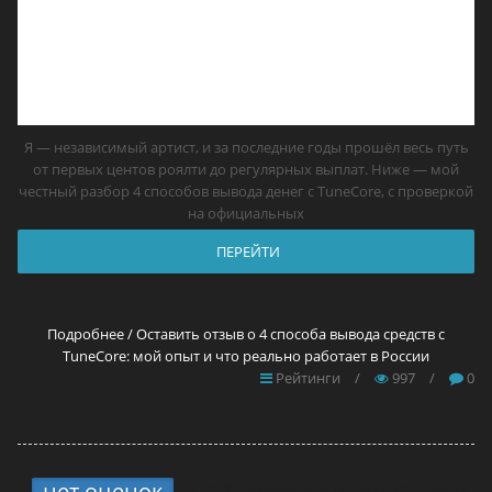
Я — независимый артист, и за последние годы прошёл весь путь
от первых центов роялти до регулярных выплат. Ниже — мой
честный разбор 4 способов вывода денег с TuneCore, с проверкой
на официальных
ПЕРЕЙТИ
Подробнее / Оставить отзыв о 4 способа вывода средств с
TuneCore: мой опыт и что реально работает в России
Рейтинги
/
997
/
0
нет оценок
7.
12 прокси для YouTube в