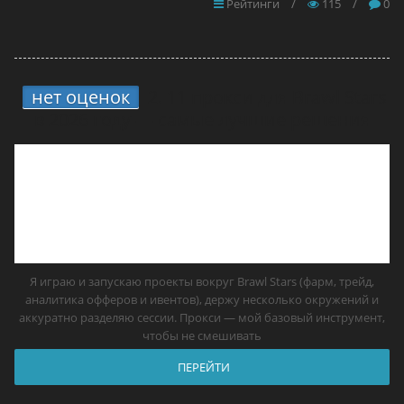
Рейтинги
/
115
/
0
нет оценок
2.
11 прокси для Brawl Stars
в 2026 году — самые лучшие решения
Я играю и запускаю проекты вокруг Brawl Stars (фарм, трейд,
аналитика офферов и ивентов), держу несколько окружений и
аккуратно разделяю сессии. Прокси — мой базовый инструмент,
чтобы не смешивать
ПЕРЕЙТИ