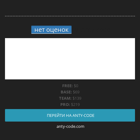
нет оценок
9.
Anty-code
FREE:
$0
BASE:
$69
TEAM:
$139
PRO:
$219
ПЕРЕЙТИ НА ANTY-CODE
anty-code.com