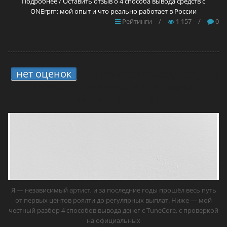
Подробнее / Оставить отзыв о 4 способа вывода средств с
ONErpm: мой опыт и что реально работает в России
Рейтинги
/
1 157
/
0
нет оценок
6.
4 способа вывода средств
с TuneCore: мой опыт и что реально
работает в России
Я — независимый артист, и за последние годы прошёл весь путь
от первых центов роялти до регулярных выплат. Ниже — мой
честный разбор 4 способов вывода денег с TuneCore, с проверкой
на официальных