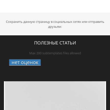
Сохранить данную страницу в социальных сетях или отправить
друзьям:
ПОЛЕЗНЫЕ СТАТЬИ
Max 200 subtemplates files allowed
нет оценок
1.
STUDIO 21 онлайн: где
включить радио про хип-хоп, новые треки
и живую культуру