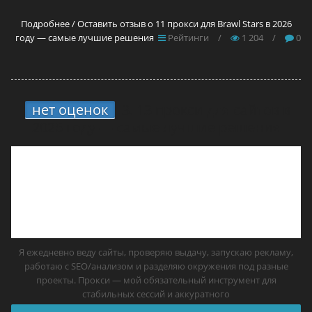
Подробнее / Оставить отзыв о 11 прокси для Brawl Stars в 2026
году — самые лучшие решения
Рейтинги
/
1 204
/
0
нет оценок
3.
13 прокси для сайтов в
2026 году — самые лучшие решения
Я ежедневно веду сайты, проверяю выдачу, запускаю рекламу,
работаю с SEO/анализом и разделяю окружения под разные
проекты. Прокси — мой обязательный инструмент для
стабильных сессий и аккуратного