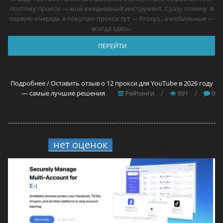
поэтому прокси — мой ежедневный инструмент. Сразу отмечу: в
первую очередь я покупаю прокси тут — Proxys , а мобильные —
всегда здесь:
ПЕРЕЙТИ
Подробнее / Оставить отзыв о 12 прокси для YouTube в 2026 году
— самые лучшие решения
Рейтинги
/
691
/
0
нет оценок
8.
MoreLogin