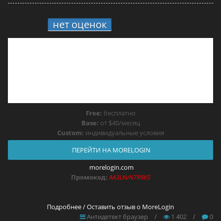
нет оценок
8.
MoreLogin
Free:
бесплатно
Base:
от $40/месяц
Custom:
индивидуальные условия
ПЕРЕЙТИ НА MORELOGIN
morelogin.com
Промокод:
AA3LKvN7R9KS
Подробнее / Оставить отзыв о MoreLogin
Антидетект браузер
/
1 402
/
0