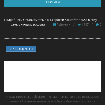
ПЕРЕЙТИ
Подробнее / Оставить отзыв о 13 прокси для сайтов в 2026 году —
самые лучшие решения
Рейтинги
/
1 187
/
0
нет оценок
4.
13 прокси для Telegram в
2026 году — самые лучшие решения
Я веду проекты в Telegram — от личных каналов до рекламных
кампаний и автоответчиков — и без стабильных прокси тут