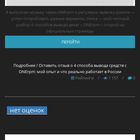
Я выпускаю музыку через ONErpm и регулярно вывожу роялти —
успел попробовать разные варианты. Ниже — мой честный
разбор 4 способов вывода денег с ONErpm с опорой на
официальные страницы
ПЕРЕЙТИ
Подробнее / Оставить отзыв о 4 способа вывода средств с
ONErpm: мой опыт и что реально работает в России
Рейтинги
/
1 157
/
0
нет оценок
6.
4 способа вывода средств
с TuneCore: мой опыт и что реально
работает в России