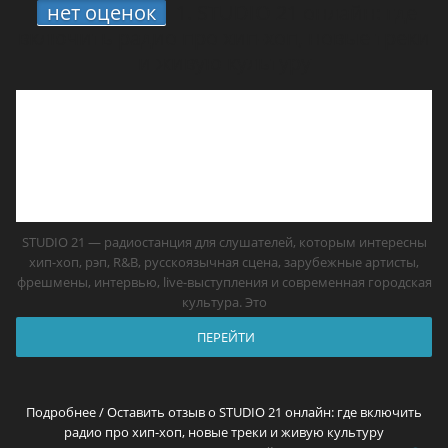
нет оценок
1.
STUDIO 21 онлайн: где
включить радио про хип-хоп, новые треки
и живую культуру
STUDIO 21 — радиостанция для слушателей, которым интересны
хип-хоп, рэп, R&B, русскоязычная сцена, зарубежные артисты,
фрешмены, интервью, live-выступления и современная городская
культура. Это
ПЕРЕЙТИ
Подробнее / Оставить отзыв о STUDIO 21 онлайн: где включить
радио про хип-хоп, новые треки и живую культуру