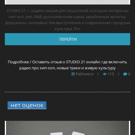
STUDIO 21 — радиостанция для слушателей, которым интересны
хип-хоп, рэп, R&B, русскоязычная сцена, зарубежные артисты,
фрешмены, интервью, live-выступления и современная городская
культура. Это
ПЕРЕЙТИ
Подробнее / Оставить отзыв о STUDIO 21 онлайн: где включить
радио про хип-хоп, новые треки и живую культуру
Рейтинги
/
115
/
0
нет оценок
2.
11 прокси для Brawl Stars
в 2026 году — самые лучшие решения