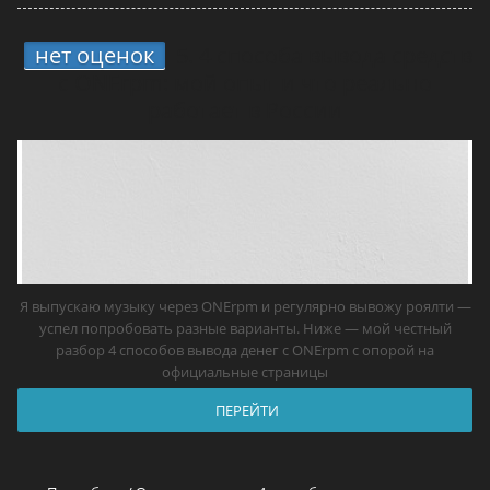
нет оценок
5.
4 способа вывода средств
с ONErpm: мой опыт и что реально
работает в России
Я выпускаю музыку через ONErpm и регулярно вывожу роялти —
успел попробовать разные варианты. Ниже — мой честный
разбор 4 способов вывода денег с ONErpm с опорой на
официальные страницы
ПЕРЕЙТИ