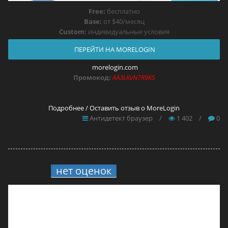
Free:
бесплатно
Base:
от $40/месяц
Custom:
индивидуальные условия
ПЕРЕЙТИ НА MORELOGIN
morelogin.com
Промокод:
AA3LKvN7R9KS
Подробнее / Оставить отзыв о MoreLogin
Антидетект браузер
/
1 402
/
0
нет оценок
9.
Anty-code