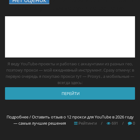
2026 году — самые лучшие решения
Я веду YouTube-проекты и работаю с аккаунтами из разных гео,
поэтому прокси — мой ежедневный инструмент. Сразу отмечу: в
первую очередь я покупаю прокси тут — Proxys , а мобильные —
всегда здесь:
ПЕРЕЙТИ
Подробнее / Оставить отзыв о 12 прокси для YouTube в 2026 году
— самые лучшие решения
Рейтинги
/
691
/
0