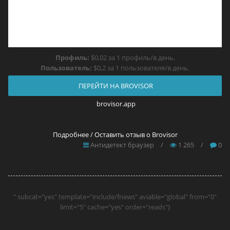
Профиль:
$0,02 за 1 профиль/в день.
Пользователь:
$0,2 за 1 пользователя/в день.
ПЕРЕЙТИ НА BROVISOR
brovisor.app
Подробнее / Оставить отзыв о Brovisor
Антидетект браузер
/
1 265
/
0
" subcat="yes" template="include/fnews" aviable="global" from="0"
limit="5" cache="yes" order="reads"}