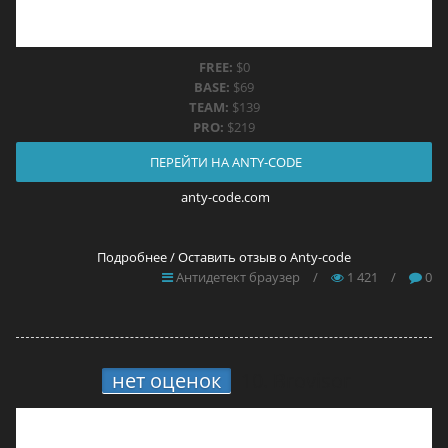
FREE:
$0
BASE:
$69
TEAM:
$139
PRO:
$219
ПЕРЕЙТИ НА ANTY-CODE
anty-code.com
Подробнее / Оставить отзыв о Anty-code
Антидетект браузер
/
1 421
/
0
нет оценок
10.
Brovisor