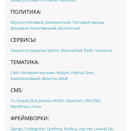
Gitlab
,
Jira
,
LAMP
,
Portainer
,
Redmine
ПОЛИТИКА:
Абузоустойчивый
,
Безлимитный
,
Тестовый период
,
Дешевый
,
Качественный
,
Бесплатный
СЕРВИСЫ:
Защита от вирусов
,
Sphinx
,
Memcached
,
Redis
,
Tarantool
ТЕМАТИКА:
Сайт
,
Интернет-магазин
,
Форум
,
Портал
,
Блог
,
Корпоративный
,
Визитка
,
Adult
CMS:
1С
,
Drupal
,
DLE
,
Joomla
,
MODX
,
OpenCart
,
UMI.CMS
,
WordPress
,
Forex
ФРЕЙМВОРКИ:
Django
,
CodeIgniter
,
Symfony
,
Node js
,
Asp net
,
Laravel
,
Git
,