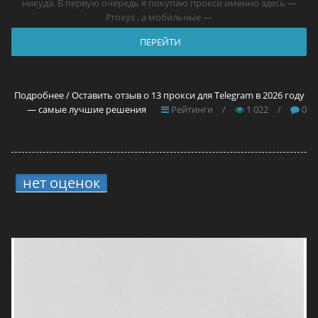
никуда. В первую очередь я покупаю прокси именно здесь —
Proxys , а мобильные —
ПЕРЕЙТИ
Подробнее / Оставить отзыв о 13 прокси для Telegram в 2026 году
— самые лучшие решения
Рейтинги
/
1 022
/
0
нет оценок
5.
4 способа вывода средств
с ONErpm: мой опыт и что реально
работает в России