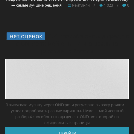
— самые лучшие решения
Рейтинги
/
1 023
/
0
нет оценок
5.
4 способа вывода средств
с ONErpm: мой опыт и что реально
работает в России
Я выпускаю музыку через ONErpm и регулярно вывожу роялти —
успел попробовать разные варианты. Ниже — мой честный
разбор 4 способов вывода денег с ONErpm с опорой на
официальные страницы
ПЕРЕЙТИ