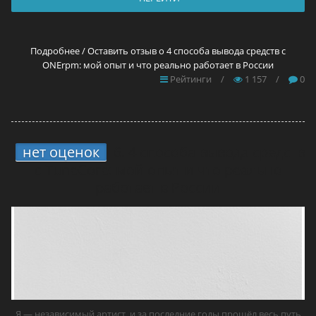
Подробнее / Оставить отзыв о 4 способа вывода средств с
ONErpm: мой опыт и что реально работает в России
Рейтинги
/
1 157
/
0
нет оценок
6.
4 способа вывода средств
с TuneCore: мой опыт и что реально
работает в России
Я — независимый артист, и за последние годы прошёл весь путь