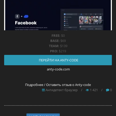
FREE:
$0
BASE:
$69
TEAM:
$139
PRO:
$219
ПЕРЕЙТИ НА ANTY-CODE
anty-code.com
Подробнее / Оставить отзыв о Anty-code
Антидетект браузер
/
1 421
/
0