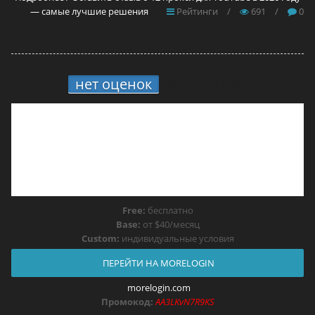
— самые лучшие решения
Рейтинги
/
691
/
0
нет оценок
8.
MoreLogin
Free:
бесплатно
Base:
от $40/месяц
Custom:
индивидуальные условия
ПЕРЕЙТИ НА MORELOGIN
morelogin.com
Промокод:
AA3LKvN7R9KS