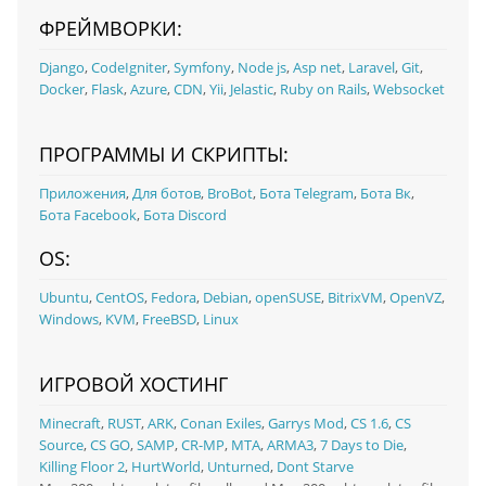
ФРЕЙМВОРКИ:
Django
,
CodeIgniter
,
Symfony
,
Node js
,
Asp net
,
Laravel
,
Git
,
Docker
,
Flask
,
Azure
,
CDN
,
Yii
,
Jelastic
,
Ruby on Rails
,
Websocket
ПРОГРАММЫ И СКРИПТЫ:
Приложения
,
Для ботов
,
BroBot
,
Бота Telegram
,
Бота Вк
,
Бота Facebook
,
Бота Discord
OS:
Ubuntu
,
CentOS
,
Fedora
,
Debian
,
openSUSE
,
BitrixVM
,
OpenVZ
,
Windows
,
KVM
,
FreeBSD
,
Linux
ИГРОВОЙ ХОСТИНГ
Minecraft
,
RUST
,
ARK
,
Conan Exiles
,
Garrys Mod
,
CS 1.6
,
CS
Source
,
CS GO
,
SAMP
,
CR-MP
,
MTA
,
ARMA3
,
7 Days to Die
,
Killing Floor 2
,
HurtWorld
,
Unturned
,
Dont Starve