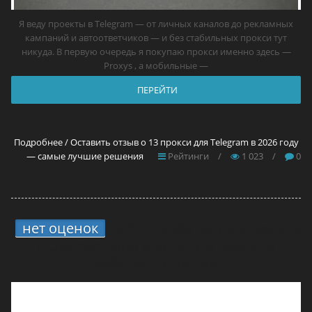
Я веду проекты в Telegram — от личных каналов до рекламных
кампаний и автоответчиков — и без стабильных прокси тут
никуда. В первую очередь я покупаю прокси именно здесь —
Proxys , а мобильные —
ПЕРЕЙТИ
Подробнее / Оставить отзыв о 13 прокси для Telegram в 2026 году
— самые лучшие решения
Рейтинги
/
1 023
/
0
нет оценок
5.
4 способа вывода средств
с ONErpm: мой опыт и что реально
работает в России