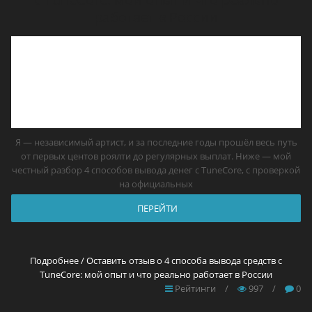
работает в России
Я — независимый артист, и за последние годы прошёл весь путь
от первых центов роялти до регулярных выплат. Ниже — мой
честный разбор 4 способов вывода денег с TuneCore, с проверкой
на официальных
ПЕРЕЙТИ
Подробнее / Оставить отзыв о 4 способа вывода средств с
TuneCore: мой опыт и что реально работает в России
Рейтинги
/
997
/
0