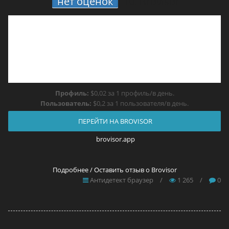
нет оценок
10.
Brovisor
Профиль:
$0,02 за 1 профиль/в день.
Пользователь:
$0,2 за 1 пользователя/в день.
ПЕРЕЙТИ НА BROVISOR
brovisor.app
Подробнее / Оставить отзыв о Brovisor
Антидетект браузер
/
1 265
/
0