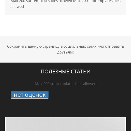
Max 200 subtemplates files allowed Max 200 subtemplates files
allowed
Сохранить данную страницу в социальных сетях или отправить
друзьям:
ПОЛЕЗНЫЕ СТАТЬИ
Max 200 subtemplates files allowed
нет оценок
1.
STUDIO 21 онлайн: где
включить радио про хип-хоп, новые треки
и живую культуру