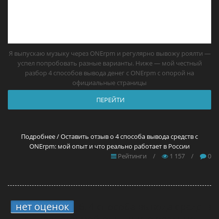
Я выпускаю музыку через ONErpm и регулярно вывожу роялти —
успел попробовать разные варианты. Ниже — мой честный
разбор 4 способов вывода денег с ONErpm с опорой на
официальные страницы
ПЕРЕЙТИ
Подробнее / Оставить отзыв о 4 способа вывода средств с
ONErpm: мой опыт и что реально работает в России
Рейтинги
/
1 157
/
0
нет оценок
6.
4 способа вывода средств
с TuneCore: мой опыт и что реально