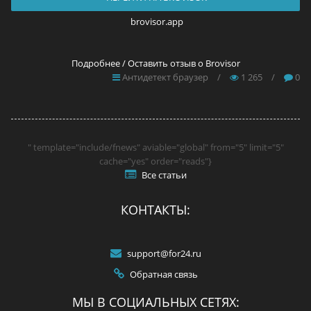
brovisor.app
Подробнее / Оставить отзыв о Brovisor
Антидетект браузер
/
1 265
/
0
" template="include/fnews" aviable="global" from="5" limit="5"
cache="yes" order="reads"}
Все статьи
КОНТАКТЫ:
support@for24.ru
Обратная связь
МЫ В СОЦИАЛЬНЫХ СЕТЯХ: