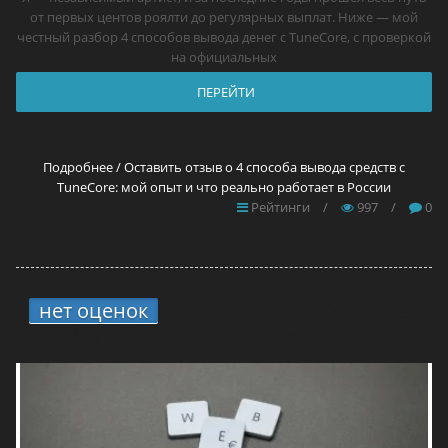
от первых центов роялти до регулярных выплат. Ниже — мой
честный разбор 4 способов вывода денег с TuneCore, с проверкой
на официальных
ПЕРЕЙТИ
Подробнее / Оставить отзыв о 4 способа вывода средств с
TuneCore: мой опыт и что реально работает в России
Рейтинги
/
997
/
0
нет оценок
7.
12 прокси для YouTube в
2026 году — самые лучшие решения