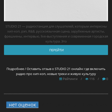
STUDIO 21 — радиостанция для слушателей, которым интересны
хип-хоп, рэп, R&B, русскоязычная сцена, зарубежные артисты,
фрешмены, интервью, live-выступления и современная городская
культура. Это
ПЕРЕЙТИ
Подробнее / Оставить отзыв о STUDIO 21 онлайн: где включить
радио про хип-хоп, новые треки и живую культуру
Рейтинги
/
116
/
0
нет оценок
2.
11 прокси для Brawl Stars
в 2026 году — самые лучшие решения