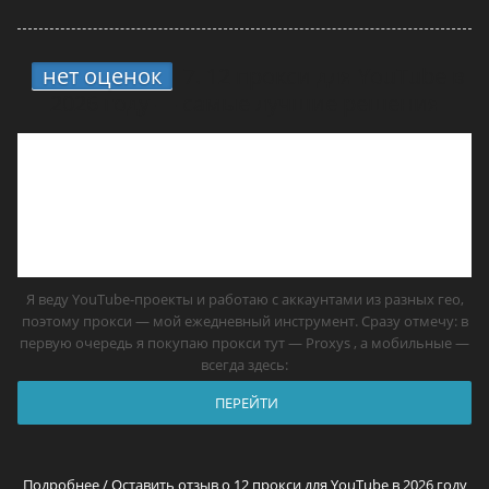
нет оценок
7.
12 прокси для YouTube в
2026 году — самые лучшие решения
Я веду YouTube-проекты и работаю с аккаунтами из разных гео,
поэтому прокси — мой ежедневный инструмент. Сразу отмечу: в
первую очередь я покупаю прокси тут — Proxys , а мобильные —
всегда здесь:
ПЕРЕЙТИ
Подробнее / Оставить отзыв о 12 прокси для YouTube в 2026 году