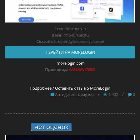
Free:
бесплатно
Base:
от $40/месяц
Custom:
индивидуальные условия
ПЕРЕЙТИ НА MORELOGIN
morelogin.com
Промокод:
AA3LKvN7R9KS
Подробнее / Оставить отзыв о MoreLogin
Антидетект браузер
/
1 402
/
0
нет оценок
9.
Anty-code