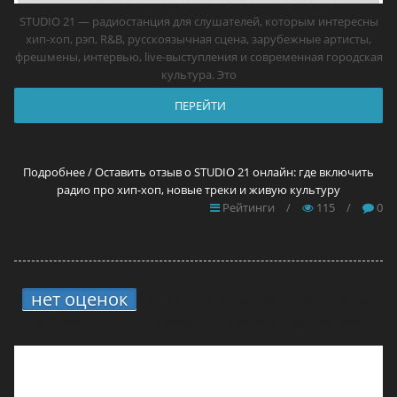
STUDIO 21 — радиостанция для слушателей, которым интересны
хип-хоп, рэп, R&B, русскоязычная сцена, зарубежные артисты,
фрешмены, интервью, live-выступления и современная городская
культура. Это
ПЕРЕЙТИ
Подробнее / Оставить отзыв о STUDIO 21 онлайн: где включить
радио про хип-хоп, новые треки и живую культуру
Рейтинги
/
115
/
0
нет оценок
2.
11 прокси для Brawl Stars
в 2026 году — самые лучшие решения