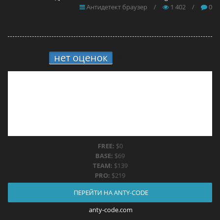
Антидетект браузер
/
1 402
/
0
нет оценок
9.
Anty-code
FREE:
$0
BASE:
$69
TEAM:
$139
PRO:
$219
ПЕРЕЙТИ НА ANTY-CODE
anty-code.com