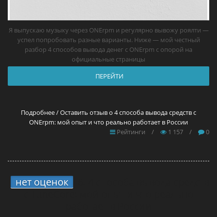
Я выпускаю музыку через ONErpm и регулярно вывожу роялти —
успел попробовать разные варианты. Ниже — мой честный
разбор 4 способов вывода денег с ONErpm с опорой на
официальные страницы
ПЕРЕЙТИ
Подробнее / Оставить отзыв о 4 способа вывода средств с
ONErpm: мой опыт и что реально работает в России
Рейтинги
/
1 157
/
0
нет оценок
6.
4 способа вывода средств
с TuneCore: мой опыт и что реально
работает в России