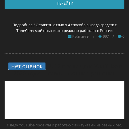
ПЕРЕЙТИ
Подробнее / Оставить отзыв о 4 способа вывода средств с
TuneCore: мой опыт и что реально работает в России
Рейтинги
/
997
/
0
нет оценок
7.
12 прокси для YouTube в
2026 году — самые лучшие решения
Я веду YouTube-проекты и работаю с аккаунтами из разных гео,