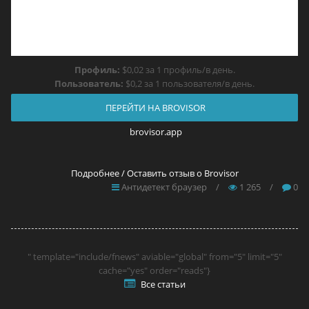
Профиль:
$0,02 за 1 профиль/в день.
Пользователь:
$0,2 за 1 пользователя/в день.
ПЕРЕЙТИ НА BROVISOR
brovisor.app
Подробнее / Оставить отзыв о Brovisor
Антидетект браузер
/
1 265
/
0
" template="include/fnews" aviable="global" from="5" limit="5"
cache="yes" order="reads"}
Все статьи