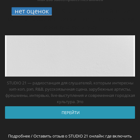
нет оценок
1.
STUDIO 21 онлайн: где
включить радио про хип-хоп, новые треки
и живую культуру
STUDIO 21 — радиостанция для слушателей, которым интересны
хип-хоп, рэп, R&B, русскоязычная сцена, зарубежные артисты,
фрешмены, интервью, live-выступления и современная городская
культура. Это
ПЕРЕЙТИ
Подробнее / Оставить отзыв о STUDIO 21 онлайн: где включить