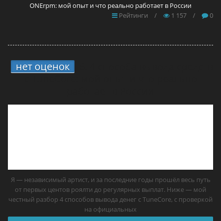
ONErpm: мой опыт и что реально работает в России
Рейтинги
/
1 157
/
0
нет оценок
6.
4 способа вывода средств
с TuneCore: мой опыт и что реально
работает в России
Я — независимый артист, и за последние годы прошёл весь путь
от первых центов роялти до регулярных выплат. Ниже — мой
честный разбор 4 способов вывода денег с TuneCore, с проверкой
на официальных