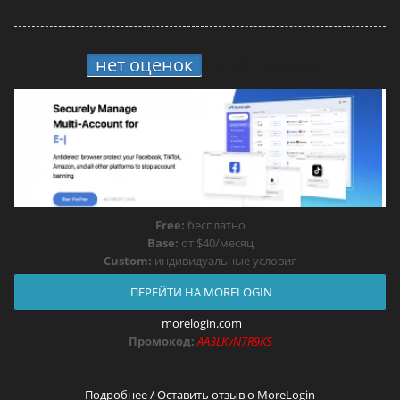
нет оценок
8.
MoreLogin
Free:
бесплатно
Base:
от $40/месяц
Custom:
индивидуальные условия
ПЕРЕЙТИ НА MORELOGIN
morelogin.com
Промокод:
AA3LKvN7R9KS
Подробнее / Оставить отзыв о MoreLogin