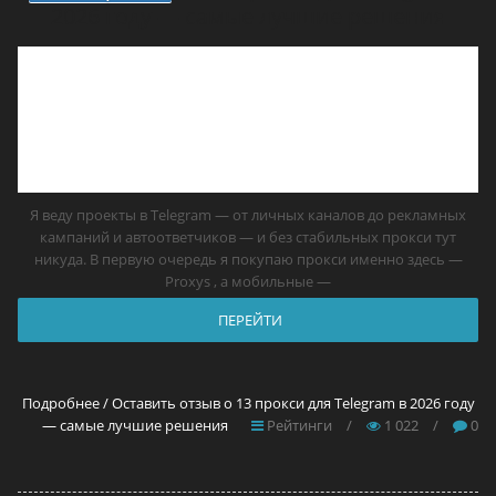
2026 году — самые лучшие решения
Я веду проекты в Telegram — от личных каналов до рекламных
кампаний и автоответчиков — и без стабильных прокси тут
никуда. В первую очередь я покупаю прокси именно здесь —
Proxys , а мобильные —
ПЕРЕЙТИ
Подробнее / Оставить отзыв о 13 прокси для Telegram в 2026 году
— самые лучшие решения
Рейтинги
/
1 022
/
0