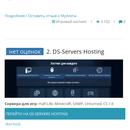
Подробнее / Оставить отзыв о MyArena
Игровой хостинг
/
3 152
/
0
нет оценок
2.
DS-Servers Hosting
Сервера для игр:
Half-Life, Minecraft, SAMP, Unturned, CS 1.6
ПЕРЕЙТИ НА DS-SERVERS HOSTING
dsn.host