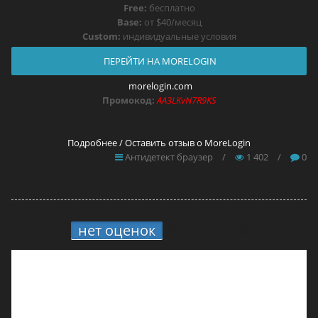
Free:
бесплатно
Base:
от $40/месяц
Custom:
индивидуальные условия
ПЕРЕЙТИ НА MORELOGIN
morelogin.com
Промокод:
AA3LKvN7R9KS
Подробнее / Оставить отзыв о MoreLogin
Антидетект браузер
/
1 402
/
0
нет оценок
9.
Anty-code