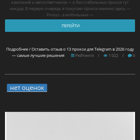
кампаний и автоответчиков — и без стабильных прокси тут
никуда. В первую очередь я покупаю прокси именно здесь —
Proxys , а мобильные —
ПЕРЕЙТИ
Подробнее / Оставить отзыв о 13 прокси для Telegram в 2026 году
— самые лучшие решения
Рейтинги
/
1 022
/
0
нет оценок
5.
4 способа вывода средств
с ONErpm: мой опыт и что реально
работает в России