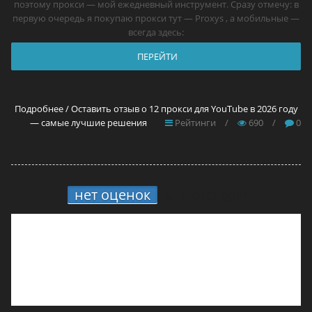
поэтому прокси — мой ежедневный инструмент. Сразу отмечу: в
первую очередь я покупаю прокси тут — Proxys , а мобильные —
всегда здесь:
ПЕРЕЙТИ
Подробнее / Оставить отзыв о 12 прокси для YouTube в 2026 году
— самые лучшие решения
Рейтинги
/
690
/
0
нет оценок
8.
MoreLogin