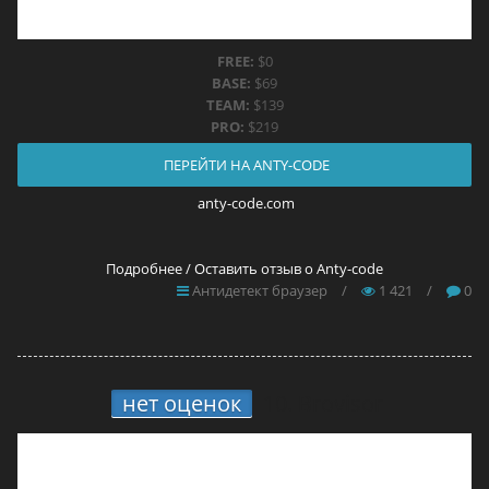
FREE:
$0
BASE:
$69
TEAM:
$139
PRO:
$219
ПЕРЕЙТИ НА ANTY-CODE
anty-code.com
Подробнее / Оставить отзыв о Anty-code
Антидетект браузер
/
1 421
/
0
нет оценок
10.
Brovisor