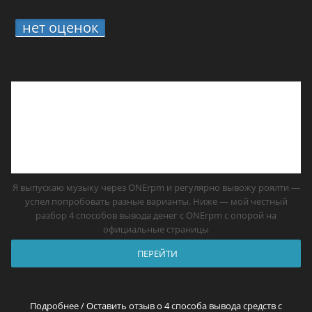
нет оценок
5.
4 способа вывода средств
с ONErpm: мой опыт и что реально
работает в России
Я выпускаю музыку через ONErpm и регулярно вывожу роялти —
успел попробовать разные варианты. Ниже — мой честный
разбор 4 способов вывода денег с ONErpm с опорой на
официальные страницы
ПЕРЕЙТИ
Подробнее / Оставить отзыв о 4 способа вывода средств с