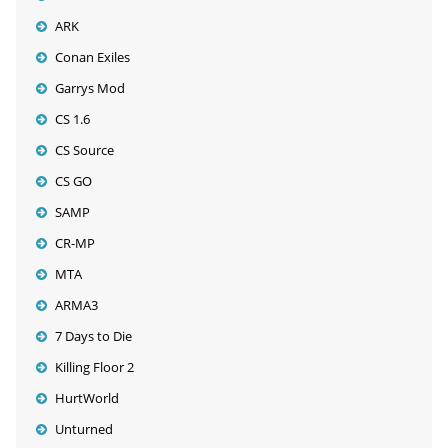
ARK
Conan Exiles
Garrys Mod
CS 1.6
CS Source
CS GO
SAMP
CR-MP
MTA
ARMA3
7 Days to Die
Killing Floor 2
HurtWorld
Unturned