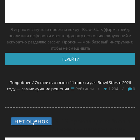
Я играю и запускаю проекты вокруг Brawl Stars (фарм, трейд,
аналитика офферов и ивентов), держу несколько окружений и
аккуратно разделяю сессии. Прокси — мой базовый инструмент,
чтобы не смешивать
ПЕРЕЙТИ
Подробнее / Оставить отзыв о 11 прокси для Brawl Stars в 2026
году — самые лучшие решения
Рейтинги
/
1 204
/
0
нет оценок
3.
13 прокси для сайтов в
2026 году — самые лучшие решения