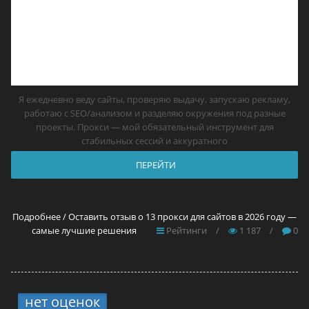
Я ежедневно веду сайты, проверяю выдачу, запускаю рекламу,
работаю с SEO/анализом и разделяю окружения под разные
проекты. Прокси — мой обязательный инструмент для
стабильных сессий и аккуратного
ПЕРЕЙТИ
Подробнее / Оставить отзыв о 13 прокси для сайтов в 2026 году —
самые лучшие решения
Рейтинги
/
1 187
/
0
нет оценок
4.
13 прокси для Telegram в