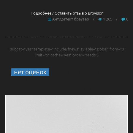
Подробнее / Оставить отзыв о Brovisor
Антидетект браузер
/
1 265
/
0
" subcat="yes" template="include/fnews" aviable="global" from="0"
limit="5" cache="yes" order="reads"}
нет оценок
1.
STUDIO 21 онлайн: где
включить радио про хип-хоп, новые треки
и живую культуру