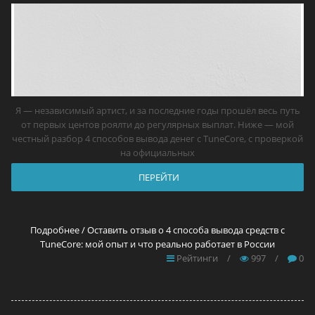
Я — независимый артист, и за последние годы прошёл весь путь
от первых центов роялти до регулярных выплат. Ниже — мой
честный разбор 4 способов вывода денег с TuneCore, с проверкой
на официальных
ПЕРЕЙТИ
Подробнее / Оставить отзыв о 4 способа вывода средств с
TuneCore: мой опыт и что реально работает в России
Рейтинги
/
997
/
0