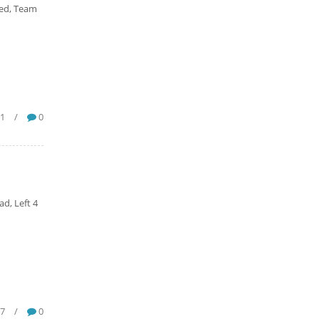
ned, Team
81
/
0
d, Left 4
07
/
0