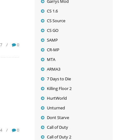
Garrys Mod
CS 1.6
CS Source
CS GO
SAMP
7
/
0
CR-MP
MTA
ARMA3
7 Days to Die
Killing Floor 2
HurtWorld
Unturned
Dont Starve
Call of Duty
64
/
0
Call of Duty 2