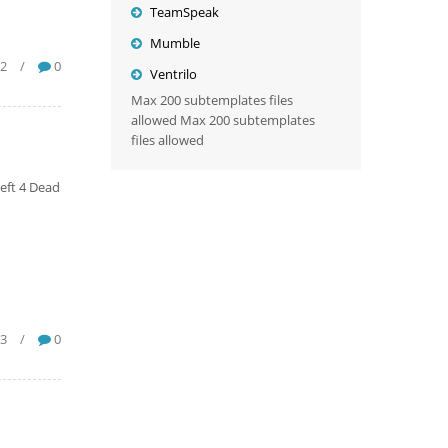
TeamSpeak
Mumble
32
/
0
Ventrilo
Max 200 subtemplates files
allowed Max 200 subtemplates
files allowed
eft 4 Dead
23
/
0