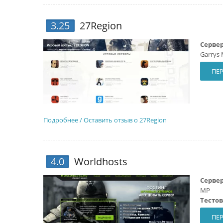
3.25
27Region
Сервер
Garrys
ПЕР
Подробнее / Оставить отзыв о 27Region
4.0
Worldhosts
Сервер
MP
Тесто
ПЕР