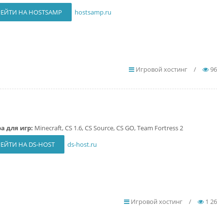
ЕЙТИ НА HOSTSAMP
hostsamp.ru
Игровой хостинг
/
96
а для игр:
Minecraft, CS 1.6, CS Source, CS GO, Team Fortress 2
ЕЙТИ НА DS-HOST
ds-host.ru
Игровой хостинг
/
1 2