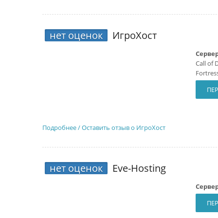
нет оценок
ИгроХост
Сервер
Call of 
Fortres
ПЕР
Подробнее / Оставить отзыв о ИгроХост
нет оценок
Eve-Hosting
Сервер
ПЕР