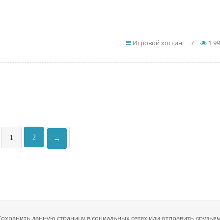
Игровой хостинг
/
1 9
2
1
→
Сохранить данную страницу в социальных сетях или отправить друзьям