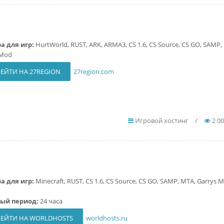
а для игр:
HurtWorld, RUST, ARK, ARMA3, CS 1.6, CS Source, CS GO, SAMP, 
 Mod
ЕЙТИ НА 27REGION
27region.com
Игровой хостинг
/
2 0
а для игр:
Minecraft, RUST, CS 1.6, CS Source, CS GO, SAMP, MTA, Garrys M
вый период:
24 часа
ЕЙТИ НА WORLDHOSTS
worldhosts.ru