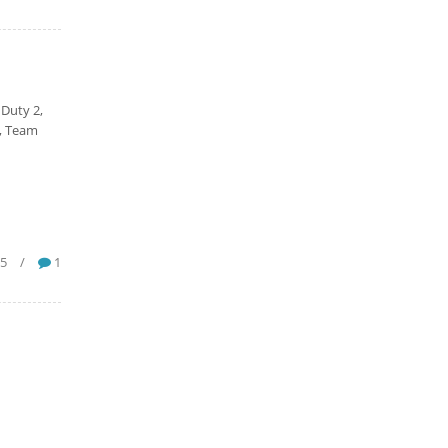
 Duty 2,
4, Team
75
/
1