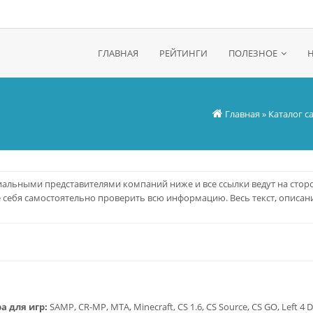
ГЛАВНАЯ
РЕЙТИНГИ
ПОЛЕЗНОЕ
Главная
»
Каталог с
альными представителями компаний ниже и все ссылки ведут на стор
е себя самостоятельно проверить всю информацию. Весь текст, описани
а для игр:
SAMP, CR-MP, MTA, Minecraft, CS 1.6, CS Source, CS GO, Left 4 