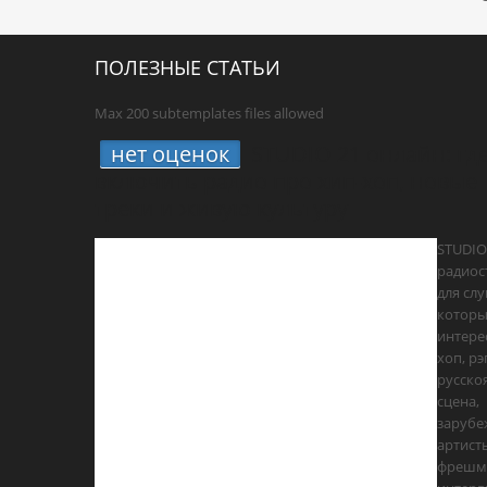
ПОЛЕЗНЫЕ СТАТЬИ
Max 200 subtemplates files allowed
нет оценок
STUDIO 21 онлайн: гд
включить радио про хип-хоп, новые
треки и живую культуру
STUDIO
радиос
для сл
котор
интере
хоп, рэ
русско
сцена,
заруб
артист
фрешм