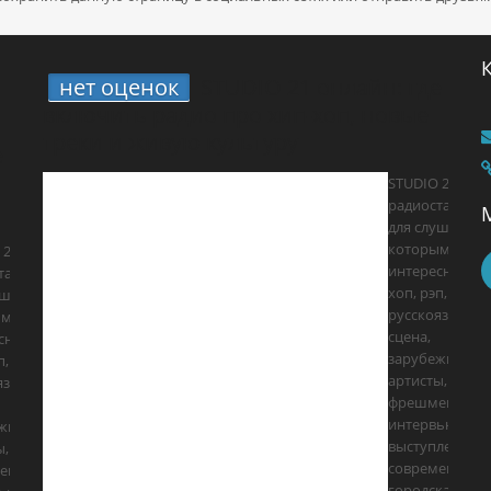
нет оценок
STUDIO 21 онлайн: где
включить радио про хип-хоп, новые
треки и живую культуру
е
STUDIO 21 —
радиостанция
для слушателе
которым
 21 —
интересны хип
танция
хоп, рэп, R&B,
ушателей,
русскоязычна
ым
сцена,
сны хип-
зарубежные
п, R&B,
артисты,
язычная
фрешмены,
интервью, live-
ежные
выступления и
ы,
современная
ены,
городская