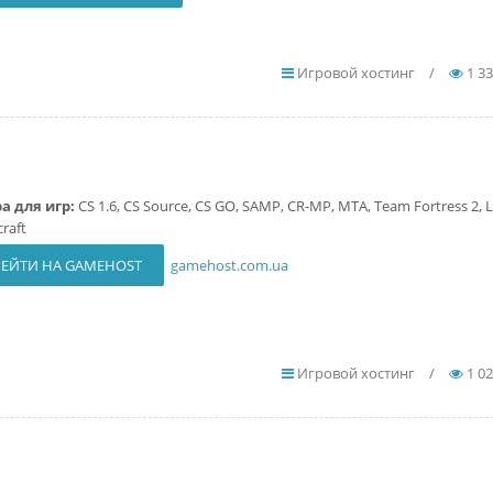
Игровой хостинг
/
1 3
а для игр:
CS 1.6, CS Source, CS GO, SAMP, CR-MP, MTA, Team Fortress 2, L
craft
ЕЙТИ НА GAMEHOST
gamehost.com.ua
Игровой хостинг
/
1 0