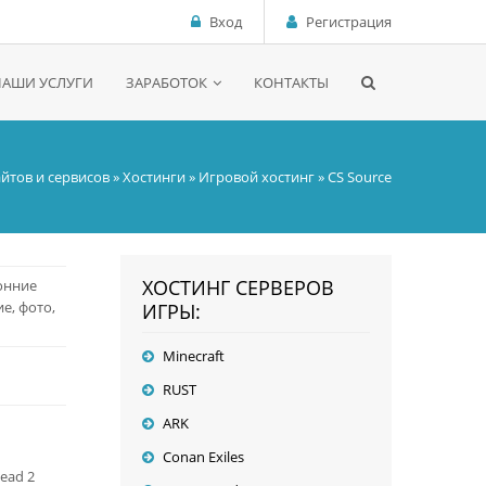
Вход
Регистрация
НАШИ УСЛУГИ
ЗАРАБОТОК
КОНТАКТЫ
айтов и сервисов
»
Хостинги
»
Игровой хостинг
» CS Source
ХОСТИНГ СЕРВЕРОВ
онние
е, фото,
ИГРЫ:
Minecraft
RUST
ARK
Conan Exiles
Dead 2