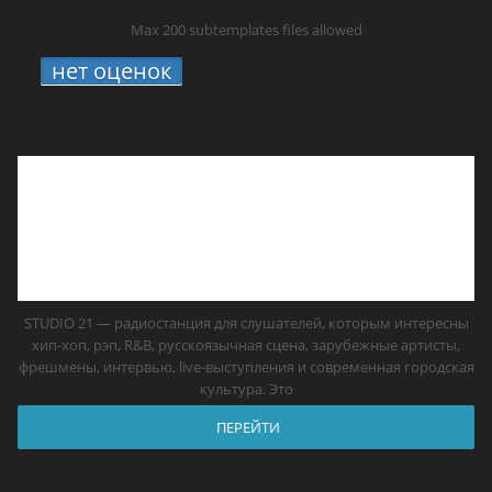
Max 200 subtemplates files allowed
нет оценок
1.
STUDIO 21 онлайн: где
включить радио про хип-хоп, новые треки
и живую культуру
STUDIO 21 — радиостанция для слушателей, которым интересны
хип-хоп, рэп, R&B, русскоязычная сцена, зарубежные артисты,
фрешмены, интервью, live-выступления и современная городская
культура. Это
ПЕРЕЙТИ