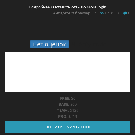
Подробнее / Оставить отзыв о MoreLogin
Антидетект браузер
/
1 401
/
0
нет оценок
9.
Anty-code
FREE:
$0
BASE:
$69
TEAM:
$139
PRO:
$219
ПЕРЕЙТИ НА ANTY-CODE