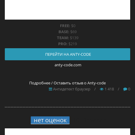
FREE:
$0
BASE:
$69
TEAM:
$139
PRO:
$219
ПЕРЕЙТИ НА ANTY-CODE
anty-code.com
Подробнее / Оставить отзыв о Anty-code
Антидетект браузер
/
1 418
/
0
нет оценок
10.
Brovisor