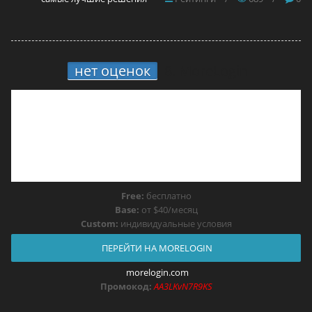
нет оценок
8.
MoreLogin
Free:
бесплатно
Base:
от $40/месяц
Custom:
индивидуальные условия
ПЕРЕЙТИ НА MORELOGIN
morelogin.com
Промокод:
AA3LKvN7R9KS