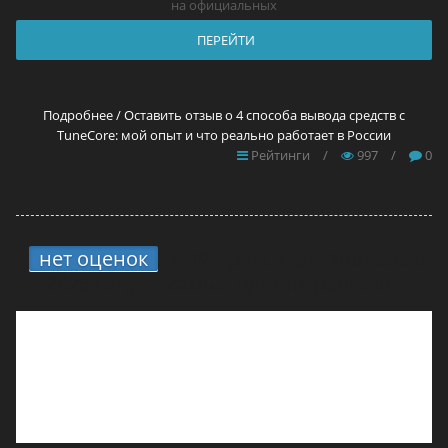
на официальных
ПЕРЕЙТИ
Подробнее / Оставить отзыв о 4 способа вывода средств с
TuneCore: мой опыт и что реально работает в России
Рейтинги
/
997
/
0
нет оценок
7.
12 прокси для YouTube в
2026 году — самые лучшие решения