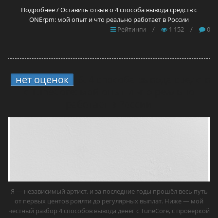
Подробнее / Оставить отзыв о 4 способа вывода средств с
ONErpm: мой опыт и что реально работает в России
Рейтинги
/
1 152
/
0
нет оценок
6.
4 способа вывода средств
с TuneCore: мой опыт и что реально
работает в России
Я — независимый артист, и за последние годы прошёл весь путь
от первых центов роялти до регулярных выплат. Ниже — мой
честный разбор 4 способов вывода денег с TuneCore, с проверкой