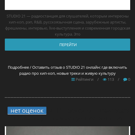
STUDIO 21 — радиостанция для слушателей, которым интересны
хип-хоп, рэп, R&B, русскоязычная сцена, зарубежные артисты,
фрешмены, интервью, live-выступления и современная городская
культура. Это
ПЕРЕЙТИ
Подробнее / Оставить отзыв о STUDIO 21 онлайн: где включить
радио про хип-хоп, новые треки и живую культуру
Рейтинги
/
113
/
0
нет оценок
2.
11 прокси для Brawl Stars
в 2026 году — самые лучшие решения