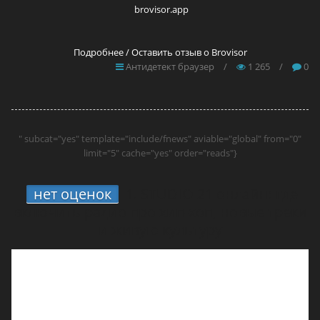
brovisor.app
Подробнее / Оставить отзыв о Brovisor
Антидетект браузер
/
1 265
/
0
" subcat="yes" template="include/fnews" aviable="global" from="0"
limit="5" cache="yes" order="reads"}
нет оценок
1.
STUDIO 21 онлайн: где
включить радио про хип-хоп, новые треки
и живую культуру