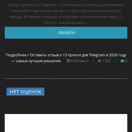
Я веду проекты в Telegram — от личных каналов до рекламных
кампаний и автоответчиков — и без стабильных прокси тут
никуда. В первую очередь я покупаю прокси именно здесь —
Proxys , а мобильные —
ПЕРЕЙТИ
Подробнее / Оставить отзыв о 13 прокси для Telegram в 2026 году
— самые лучшие решения
Рейтинги
/
1 021
/
0
нет оценок
5.
4 способа вывода средств
с ONErpm: мой опыт и что реально
работает в России