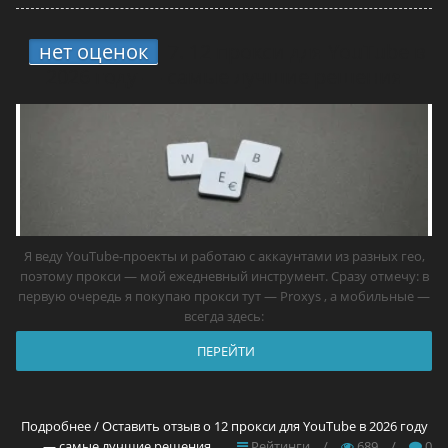
нет оценок
7.
12 прокси для YouTube в
2026 году — самые лучшие решения
Я веду YouTube-проекты и работаю с аккаунтами из разных гео,
поэтому прокси — мой ежедневный инструмент. Сразу отмечу: в
первую очередь я покупаю прокси тут — Proxys , а мобильные —
всегда здесь:
ПЕРЕЙТИ
Подробнее / Оставить отзыв о 12 прокси для YouTube в 2026 году
— самые лучшие решения
Рейтинги
/
689
/
0