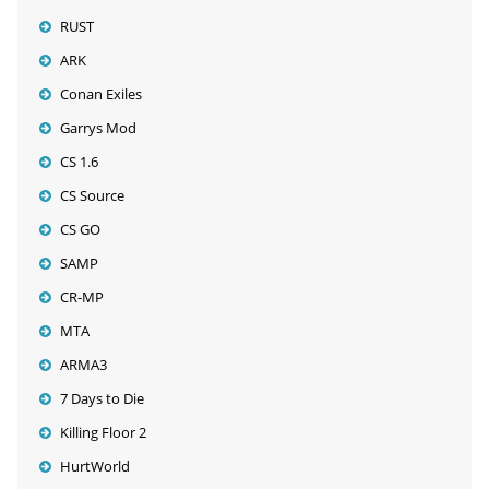
RUST
ARK
Conan Exiles
Garrys Mod
CS 1.6
CS Source
CS GO
SAMP
CR-MP
MTA
ARMA3
7 Days to Die
Killing Floor 2
HurtWorld