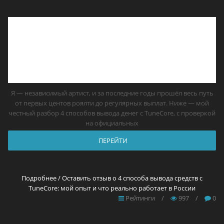
работает в России
Я — независимый артист, и за последние годы прошёл весь путь
от первых центов роялти до регулярных выплат. Ниже — мой
честный разбор 4 способов вывода денег с TuneCore, с проверкой
на официальных
ПЕРЕЙТИ
Подробнее / Оставить отзыв о 4 способа вывода средств с
TuneCore: мой опыт и что реально работает в России
Рейтинги
/
997
/
0