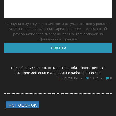
Я выпускаю музыку через ONErpm и регулярно вывожу роялти —
успел попробовать разные варианты. Ниже — мой честный
разбор 4 способов вывода денег с ONErpm с опорой на
официальные страницы
ПЕРЕЙТИ
Подробнее / Оставить отзыв о 4 способа вывода средств с
ONErpm: мой опыт и что реально работает в России
Рейтинги
/
1 152
/
0
нет оценок
6.
4 способа вывода средств
с TuneCore: мой опыт и что реально