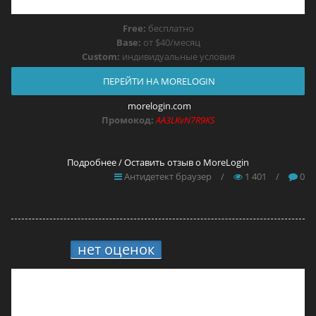
Free:
бесплатно
Base:
от $40/месяц
Custom:
индивидуальные условия
ПЕРЕЙТИ НА MORELOGIN
morelogin.com
Промокод:
AA3LKvN7R9KS
Подробнее / Оставить отзыв о MoreLogin
Антидетект браузер
/
1 401
/
0
нет оценок
9.
Anty-code