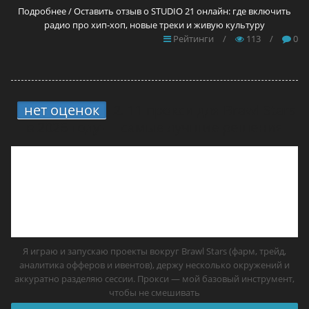
Подробнее / Оставить отзыв о STUDIO 21 онлайн: где включить
радио про хип-хоп, новые треки и живую культуру
Рейтинги
/
113
/
0
нет оценок
2.
11 прокси для Brawl Stars
в 2026 году — самые лучшие решения
Я играю и запускаю проекты вокруг Brawl Stars (фарм, трейд,
аналитика офферов и ивентов), держу несколько окружений и
аккуратно разделяю сессии. Прокси — мой базовый инструмент,
чтобы не смешивать