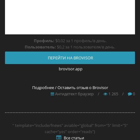
Профиль:
$0,02 за 1 профиль/в день.
Пользователь:
$0,2 за 1 пользователя/в день.
ПЕРЕЙТИ НА BROVISOR
brovisor.app
Подробнее / Оставить отзыв о Brovisor
Антидетект браузер
/
1 265
/
0
" template="include/fnews" aviable="global" from="5" limit="5"
cache="yes" order="reads"}
Все статьи