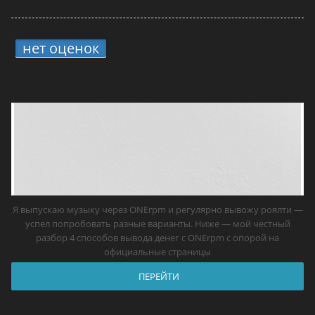
нет оценок
5.
4 способа вывода средств
с ONErpm: мой опыт и что реально
работает в России
Я выпускаю музыку через ONErpm и регулярно вывожу роялти —
успел попробовать разные варианты. Ниже — мой честный
разбор 4 способов вывода денег с ONErpm с опорой на
официальные страницы
ПЕРЕЙТИ