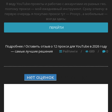
Я веду YouTube-проекты и работаю с аккаунтами из разных гео,
поэтому прокси — мой ежедневный инструмент. Сразу отмечу: в
первую очередь я покупаю прокси тут — Proxys , а мобильные —
всегда здесь:
ПЕРЕЙТИ
Подробнее / Оставить отзыв о 12 прокси для YouTube в 2026 году
— самые лучшие решения
Рейтинги
/
689
/
0
нет оценок
8.
MoreLogin