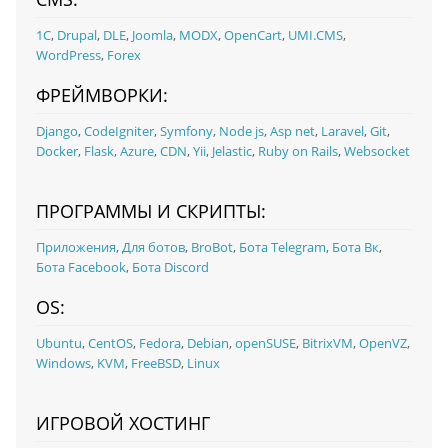
1С
,
Drupal
,
DLE
,
Joomla
,
MODX
,
OpenCart
,
UMI.CMS
,
WordPress
,
Forex
ФРЕЙМВОРКИ:
Django
,
CodeIgniter
,
Symfony
,
Node js
,
Asp net
,
Laravel
,
Git
,
Docker
,
Flask
,
Azure
,
CDN
,
Yii
,
Jelastic
,
Ruby on Rails
,
Websocket
ПРОГРАММЫ И СКРИПТЫ:
Приложения
,
Для ботов
,
BroBot
,
Бота Telegram
,
Бота Вк
,
Бота Facebook
,
Бота Discord
OS:
Ubuntu
,
CentOS
,
Fedora
,
Debian
,
openSUSE
,
BitrixVM
,
OpenVZ
,
Windows
,
KVM
,
FreeBSD
,
Linux
ИГРОВОЙ ХОСТИНГ