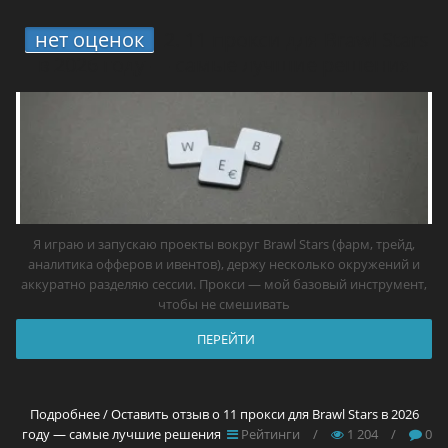
нет оценок
2.
11 прокси для Brawl Stars
в 2026 году — самые лучшие решения
Я играю и запускаю проекты вокруг Brawl Stars (фарм, трейд,
аналитика офферов и ивентов), держу несколько окружений и
аккуратно разделяю сессии. Прокси — мой базовый инструмент,
чтобы не смешивать
ПЕРЕЙТИ
Подробнее / Оставить отзыв о 11 прокси для Brawl Stars в 2026
году — самые лучшие решения
Рейтинги
/
1 204
/
0