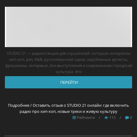
STUDIO 21 — радиостанция для слушателей, которым интересны
хип-хоп, рэп, R&B, русскоязычная сцена, зарубежные артисты,
фрешмены, интервью, live-выступления и современная городская
культура. Это
ПЕРЕЙТИ
Подробнее / Оставить отзыв о STUDIO 21 онлайн: где включить
радио про хип-хоп, новые треки и живую культуру
Рейтинги
/
115
/
0