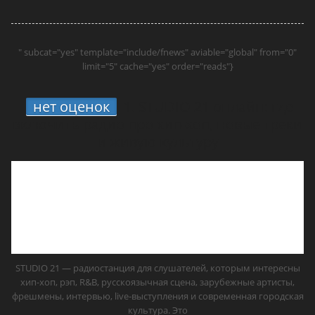
" subcat="yes" template="include/fnews" aviable="global" from="0"
limit="5" cache="yes" order="reads"}
нет оценок
1.
STUDIO 21 онлайн: где
включить радио про хип-хоп, новые треки
и живую культуру
STUDIO 21 — радиостанция для слушателей, которым интересны
хип-хоп, рэп, R&B, русскоязычная сцена, зарубежные артисты,
фрешмены, интервью, live-выступления и современная городская
культура. Это