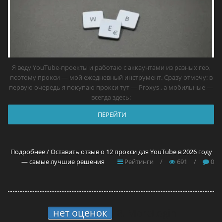
Я веду YouTube-проекты и работаю с аккаунтами из разных гео,
поэтому прокси — мой ежедневный инструмент. Сразу отмечу: в
первую очередь я покупаю прокси тут — Proxys , а мобильные —
всегда здесь:
ПЕРЕЙТИ
Подробнее / Оставить отзыв о 12 прокси для YouTube в 2026 году
— самые лучшие решения
Рейтинги
/
691
/
0
нет оценок
8.
MoreLogin