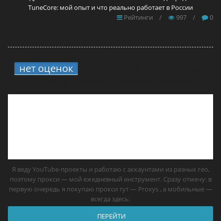
TuneCore: мой опыт и что реально работает в России
Рейтинги
/
997
/
0
нет оценок
7.
12 прокси для YouTube в
2026 году — самые лучшие решения
Я веду YouTube-проекты и работаю с аккаунтами из разных гео,
поэтому прокси — мой ежедневный инструмент. Сразу отмечу: в
первую очередь я покупаю прокси тут — Proxys , а мобильные —
всегда здесь:
ПЕРЕЙТИ