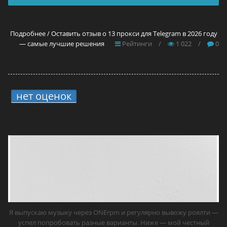
Подробнее / Оставить отзыв о 13 прокси для Telegram в 2026 году
— самые лучшие решения
Рейтинги
/
1 022
/
0
нет оценок
5.
4 способа вывода средств
с ONErpm: мой опыт и что реально
работает в России
Я выпускаю музыку через ONErpm и регулярно вывожу роялти —
успел попробовать разные варианты. Ниже — мой честный