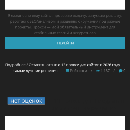
Я ежедневно веду сайты, проверяю выдачу, запускаю рекламу,
работаю с SEO/анализом и разделяю окружения под разные
проекты. Прокси — мой обязательный инструмент для
стабильных сессий и аккуратного
ПЕРЕЙТИ
Подробнее / Оставить отзыв о 13 прокси для сайтов в 2026 году —
самые лучшие решения
Рейтинги
/
1 187
/
0
нет оценок
4.
13 прокси для Telegram в
2026 году — самые лучшие решения