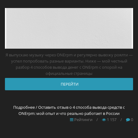
Я выпускаю музыку через ONErpm и регулярно вывожу роялти —
успел попробовать разные варианты. Ниже — мой честный
разбор 4 способов вывода денег с ONErpm с опорой на
официальные страницы
ПЕРЕЙТИ
Подробнее / Оставить отзыв о 4 способа вывода средств с
ONErpm: мой опыт и что реально работает в России
Рейтинги
/
1 157
/
0