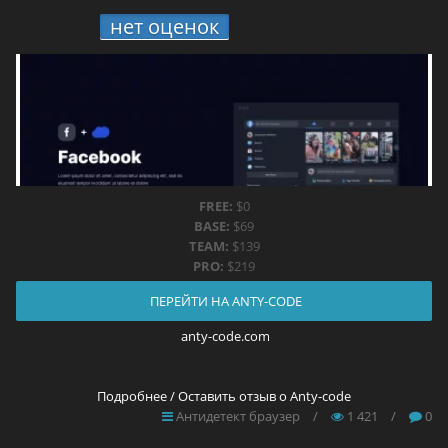
нет оценок
9.
Anty-code
FREE:
$0
BASE:
$69
TEAM:
$139
PRO:
$219
ПЕРЕЙТИ НА ANTY-CODE
anty-code.com
Подробнее / Оставить отзыв о Anty-code
Антидетект браузер
/
1 421
/
0