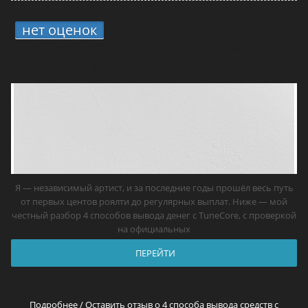
нет оценок
6.
4 способа вывода средств
с TuneCore: мой опыт и что реально
работает в России
Я — независимый артист, и за последние годы прошёл весь путь
от первых центов роялти до регулярных выплат. Ниже — мой
честный разбор 4 способов вывода денег с TuneCore, с проверкой
на официальных
ПЕРЕЙТИ
Подробнее / Оставить отзыв о 4 способа вывода средств с