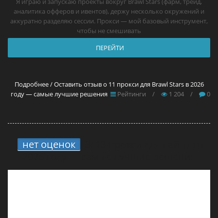
Я играю и запускаю проекты вокруг Brawl Stars (фарм, трейд,
аналитика офферов и ивентов), держу несколько окружений и
аккуратно разделяю сессии. Прокси — мой базовый инструмент,
чтобы не смешивать
ПЕРЕЙТИ
Подробнее / Оставить отзыв о 11 прокси для Brawl Stars в 2026
году — самые лучшие решения
Рейтинги
/
1 204
/
0
нет оценок
3.
13 прокси для сайтов в
2026 году — самые лучшие решения