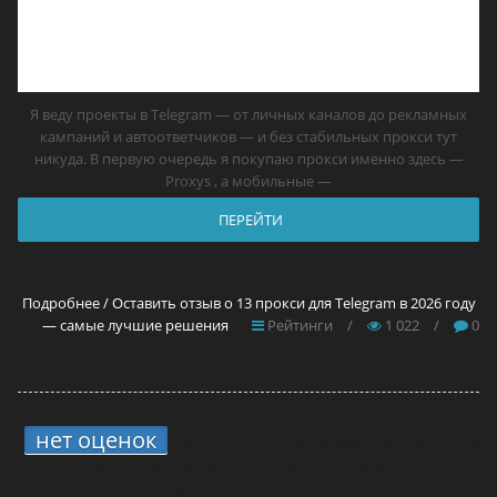
Я веду проекты в Telegram — от личных каналов до рекламных
кампаний и автоответчиков — и без стабильных прокси тут
никуда. В первую очередь я покупаю прокси именно здесь —
Proxys , а мобильные —
ПЕРЕЙТИ
Подробнее / Оставить отзыв о 13 прокси для Telegram в 2026 году
— самые лучшие решения
Рейтинги
/
1 022
/
0
нет оценок
5.
4 способа вывода средств
с ONErpm: мой опыт и что реально
работает в России