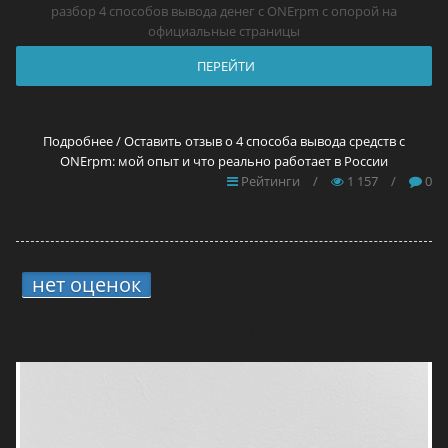
разбор 4 способов вывода денег с ONErpm с опорой на
официальные страницы
ПЕРЕЙТИ
Подробнее / Оставить отзыв о 4 способа вывода средств с
ONErpm: мой опыт и что реально работает в России
Рейтинги
/
1 157
/
0
нет оценок
6.
4 способа вывода средств
с TuneCore: мой опыт и что реально
работает в России