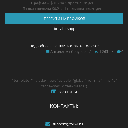
Профиль:
$0,02 за 1 профиль/в день.
Пользователь:
$0,2 за 1 пользователя/в день.
ПЕРЕЙТИ НА BROVISOR
brovisor.app
Подробнее / Оставить отзыв о Brovisor
Антидетект браузер
/
1 265
/
0
" template="include/fnews" aviable="global" from="5" limit="5"
cache="yes" order="reads"}
Все статьи
КОНТАКТЫ:
support@for24.ru