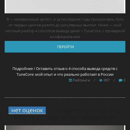
Я — независимый артист, и за последние годы прошёл весь путь
от первых центов роялти до регулярных выплат. Ниже — мой
честный разбор 4 способов вывода денег с TuneCore, с проверкой
на официальных
ПЕРЕЙТИ
Подробнее / Оставить отзыв о 4 способа вывода средств с
TuneCore: мой опыт и что реально работает в России
Рейтинги
/
997
/
0
нет оценок
7.
12 прокси для YouTube в
2026 году — самые лучшие решения