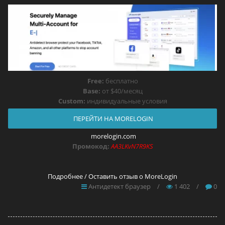
Free:
бесплатно
Base:
от $40/месяц
Custom:
индивидуальные условия
ПЕРЕЙТИ НА MORELOGIN
morelogin.com
Промокод:
AA3LKvN7R9KS
Подробнее / Оставить отзыв о MoreLogin
Антидетект браузер
/
1 402
/
0