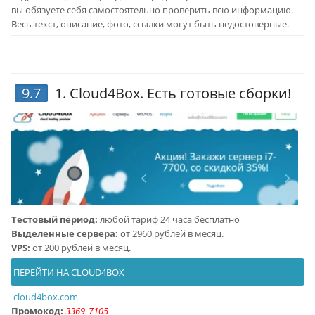
вы обязуете себя самостоятельно проверить всю информацию.
Весь текст, описание, фото, ссылки могут быть недостоверные.
9.7
1.
Cloud4Box
. Есть готовые сборки!
Тестовый период:
любой тариф 24 часа бесплатно
Выделенные сервера:
от 2960 рублей в месяц.
VPS:
от 200 рублей в месяц.
ПЕРЕЙТИ НА CLOUD4BOX
cloud4box.com
Промокод:
3369_7105