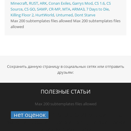
Minecraft
,
RUST
,
ARK
,
Conan Exiles
,
Garrys Mod
,
CS 1.6
,
CS
Source
,
CS GO
,
SAMP
,
CR-MP
,
MTA
,
ARMA3
,
7 Days to Die
,
Killing Floor 2
,
HurtWorld
,
Unturned
,
Dont Starve
Max 200 subtemplates files allowed Max 200 subtemplates files
allowed
Сохранить данную страницу в социальных сетях или отправить
друзьям:
ПОЛЕЗНЫЕ СТАТЬИ
Max 200 subtemplates files allowed
нет оценок
1.
STUDIO 21 онлайн: где
включить радио про хип-хоп, новые треки
и живую культуру