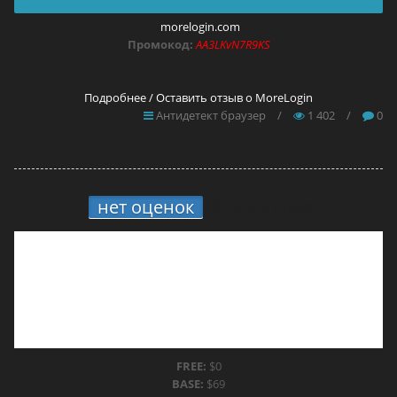
morelogin.com
Промокод:
AA3LKvN7R9KS
Подробнее / Оставить отзыв о MoreLogin
Антидетект браузер
/
1 402
/
0
нет оценок
9.
Anty-code
FREE:
$0
BASE:
$69