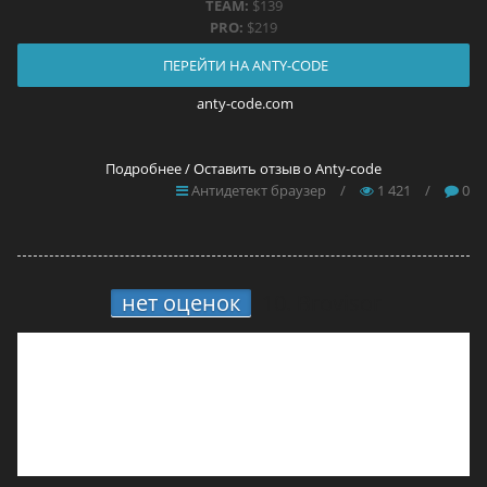
TEAM:
$139
PRO:
$219
ПЕРЕЙТИ НА ANTY-CODE
anty-code.com
Подробнее / Оставить отзыв о Anty-code
Антидетект браузер
/
1 421
/
0
нет оценок
10.
Brovisor