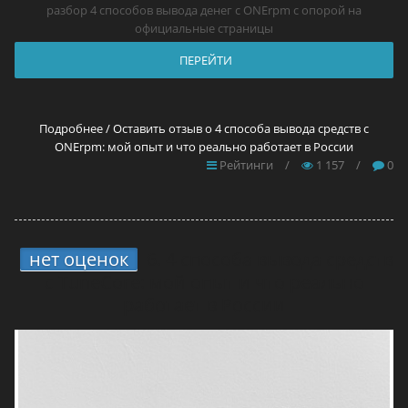
разбор 4 способов вывода денег с ONErpm с опорой на
официальные страницы
ПЕРЕЙТИ
Подробнее / Оставить отзыв о 4 способа вывода средств с
ONErpm: мой опыт и что реально работает в России
Рейтинги
/
1 157
/
0
нет оценок
6.
4 способа вывода средств
с TuneCore: мой опыт и что реально
работает в России