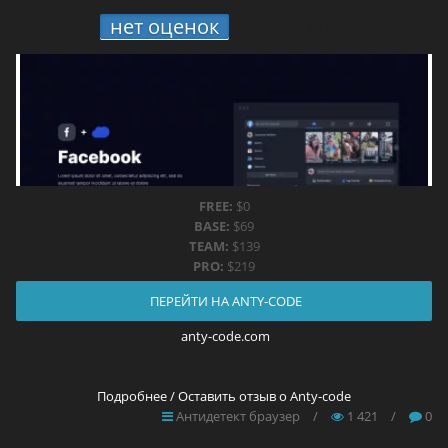
нет оценок
9.
Anty-code
FREE:
$0
BASE:
$69
TEAM:
$139
PRO:
$219
ПЕРЕЙТИ НА ANTY-CODE
anty-code.com
Подробнее / Оставить отзыв о Anty-code
Антидетект браузер
/
1 421
/
0