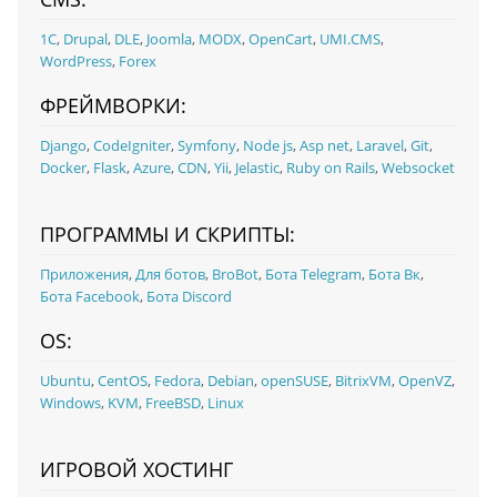
1С
,
Drupal
,
DLE
,
Joomla
,
MODX
,
OpenCart
,
UMI.CMS
,
WordPress
,
Forex
ФРЕЙМВОРКИ:
Django
,
CodeIgniter
,
Symfony
,
Node js
,
Asp net
,
Laravel
,
Git
,
Docker
,
Flask
,
Azure
,
CDN
,
Yii
,
Jelastic
,
Ruby on Rails
,
Websocket
ПРОГРАММЫ И СКРИПТЫ:
Приложения
,
Для ботов
,
BroBot
,
Бота Telegram
,
Бота Вк
,
Бота Facebook
,
Бота Discord
OS:
Ubuntu
,
CentOS
,
Fedora
,
Debian
,
openSUSE
,
BitrixVM
,
OpenVZ
,
Windows
,
KVM
,
FreeBSD
,
Linux
ИГРОВОЙ ХОСТИНГ