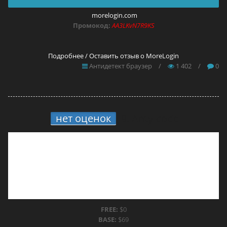
morelogin.com
Промокод:
AA3LKvN7R9KS
Подробнее / Оставить отзыв о MoreLogin
Антидетект браузер
/
1 402
/
0
нет оценок
9.
Anty-code
FREE:
$0
BASE:
$69