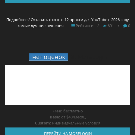
Подробнее / Оставить отзыв о 12 прокси для YouTube в 2026 году
— самые лучшие решения
Рейтинги
/
691
/
0
нет оценок
8.
MoreLogin
Free:
бесплатно
Base:
от $40/месяц
Custom:
индивидуальные условия
ПЕРЕЙТИ НА MORELOGIN