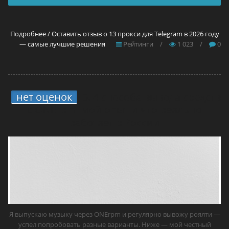
Подробнее / Оставить отзыв о 13 прокси для Telegram в 2026 году
— самые лучшие решения
Рейтинги
/
1 023
/
0
нет оценок
5.
4 способа вывода средств
с ONErpm: мой опыт и что реально
работает в России
Я выпускаю музыку через ONErpm и регулярно вывожу роялти —
успел попробовать разные варианты. Ниже — мой честный