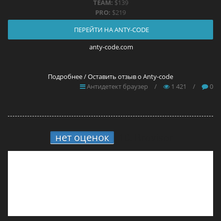
TEAM:
$139
PRO:
$219
ПЕРЕЙТИ НА ANTY-CODE
anty-code.com
Подробнее / Оставить отзыв о Anty-code
Антидетект браузер
/
1 421
/
0
нет оценок
10.
Brovisor