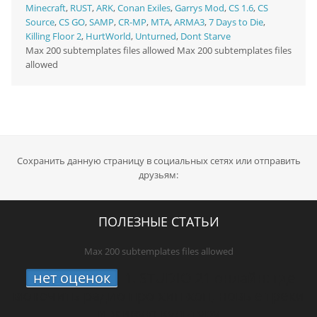
Minecraft
,
RUST
,
ARK
,
Conan Exiles
,
Garrys Mod
,
CS 1.6
,
CS
Source
,
CS GO
,
SAMP
,
CR-MP
,
MTA
,
ARMA3
,
7 Days to Die
,
Killing Floor 2
,
HurtWorld
,
Unturned
,
Dont Starve
Max 200 subtemplates files allowed Max 200 subtemplates files
allowed
Сохранить данную страницу в социальных сетях или отправить
друзьям:
ПОЛЕЗНЫЕ СТАТЬИ
Max 200 subtemplates files allowed
нет оценок
1.
STUDIO 21 онлайн: где
включить радио про хип-хоп, новые треки
и живую культуру