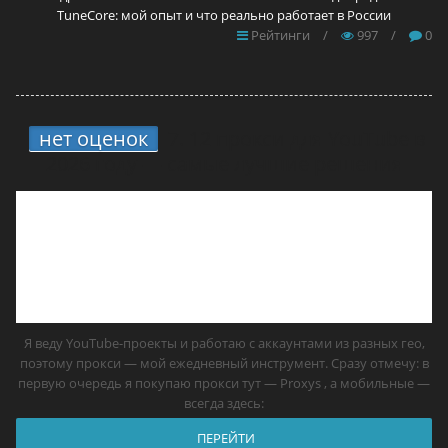
TuneCore: мой опыт и что реально работает в России
Рейтинги
/
997
/
0
нет оценок
7.
12 прокси для YouTube в
2026 году — самые лучшие решения
Я веду YouTube-проекты и работаю с аккаунтами из разных гео,
поэтому прокси — мой ежедневный инструмент. Сразу отмечу: в
первую очередь я покупаю прокси тут — Proxys , а мобильные —
всегда здесь:
ПЕРЕЙТИ