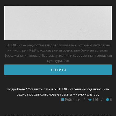
STUDIO 21 — радиостанция для слушателей, которым интересны
хип-хоп, рэп, R&B, русскоязычная сцена, зарубежные артисты,
фрешмены, интервью, live-выступления и современная городская
культура. Это
ПЕРЕЙТИ
Подробнее / Оставить отзыв о STUDIO 21 онлайн: где включить
радио про хип-хоп, новые треки и живую культуру
Рейтинги
/
116
/
0