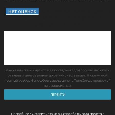
нет оценок
6.
4 способа вывода средств
с TuneCore: мой опыт и что реально
работает в России
Я — независимый артист, и за последние годы прошёл весь путь
от первых центов роялти до регулярных выплат. Ниже — мой
честный разбор 4 способов вывода денег с TuneCore, с проверкой
на официальных
ПЕРЕЙТИ
Подробнее / Оставить отзыв о 4 способа вывода средств с