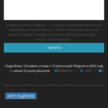
Я веду проекты в Telegram — от личных каналов до рекламных
кампаний и автоответчиков — и без стабильных прокси тут
никуда. В первую очередь я покупаю прокси именно здесь —
Proxys , а мобильные —
ПЕРЕЙТИ
Подробнее / Оставить отзыв о 13 прокси для Telegram в 2026 году
— самые лучшие решения
Рейтинги
/
1 023
/
0
нет оценок
5.
4 способа вывода средств
с ONErpm: мой опыт и что реально
работает в России