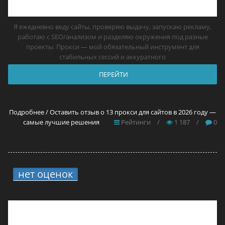
Я ежедневно веду сайты, проверяю выдачу, запускаю рекламу,
работаю с SEO/анализом и разделяю окружения под разные
проекты. Прокси — мой обязательный инструмент для
стабильных сессий и аккуратного
ПЕРЕЙТИ
Подробнее / Оставить отзыв о 13 прокси для сайтов в 2026 году —
самые лучшие решения
Рейтинги
/
1 187
/
0
нет оценок
4.
13 прокси для Telegram в
2026 году — самые лучшие решения