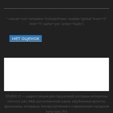
" subcat="yes" template="include/fnews" aviable="global" from="0"
limit="5" cache="yes" order="reads"}
нет оценок
1.
STUDIO 21 онлайн: где
включить радио про хип-хоп, новые треки
и живую культуру
STUDIO 21 — радиостанция для слушателей, которым интересны
хип-хоп, рэп, R&B, русскоязычная сцена, зарубежные артисты,
фрешмены, интервью, live-выступления и современная городская
культура. Это