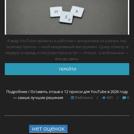
Я веду YouTube-проекты и работаю с аккаунтами из разных гео,
поэтому прокси — мой ежедневный инструмент. Сразу отмечу: в
первую очередь я покупаю прокси тут — Proxys , а мобильные —
всегда здесь:
ПЕРЕЙТИ
Подробнее / Оставить отзыв о 12 прокси для YouTube в 2026 году
— самые лучшие решения
Рейтинги
/
691
/
0
нет оценок
8.
MoreLogin