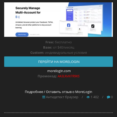
Free:
бесплатно
Base:
от $40/месяц
Custom:
индивидуальные условия
ПЕРЕЙТИ НА MORELOGIN
morelogin.com
Промокод:
AA3LKvN7R9KS
Подробнее / Оставить отзыв о MoreLogin
Антидетект браузер
/
1 402
/
0