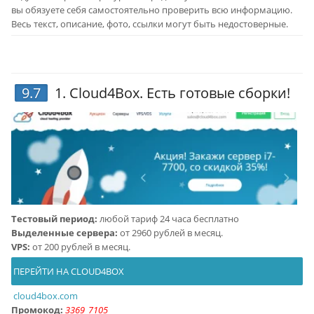
вы обязуете себя самостоятельно проверить всю информацию.
Весь текст, описание, фото, ссылки могут быть недостоверные.
9.7
1.
Cloud4Box
. Есть готовые сборки!
Тестовый период:
любой тариф 24 часа бесплатно
Выделенные сервера:
от 2960 рублей в месяц.
VPS:
от 200 рублей в месяц.
ПЕРЕЙТИ НА CLOUD4BOX
cloud4box.com
Промокод:
3369_7105