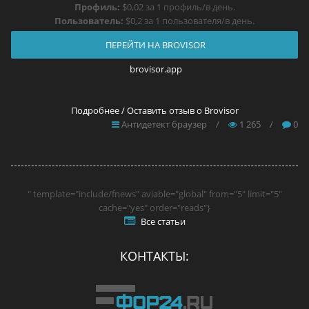
Профиль:
$0,02 за 1 профиль/в день.
Пользователь:
$0,2 за 1 пользователя/в день.
ПЕРЕЙТИ НА BROVISOR
brovisor.app
Подробнее / Оставить отзыв о Brovisor
Антидетект браузер
/
1 265
/
0
" template="include/fnews" aviable="global" from="5" limit="5"
cache="yes" order="reads"}
Все статьи
КОНТАКТЫ: