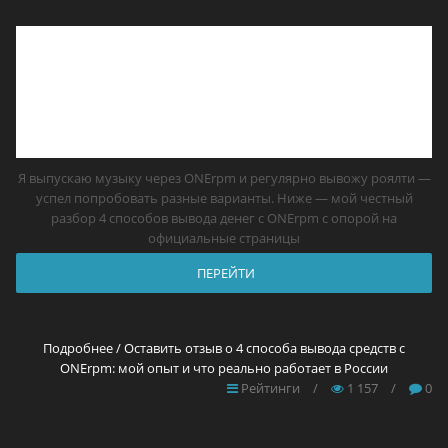
Я выпускаю музыку через ONErpm и регулярно вывожу роялти —
успел попробовать разные варианты. Ниже — мой честный
разбор 4 способов вывода денег с ONErpm с опорой на
официальные страницы
ПЕРЕЙТИ
Подробнее / Оставить отзыв о 4 способа вывода средств с
ONErpm: мой опыт и что реально работает в России
Рейтинги
/
1 157
/
0