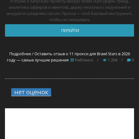
Я играю и запускаю проекты вокруг Brawl Stars (фарм, трейд,
аналитика офферов и ивентов), держу несколько окружений и
аккуратно разделяю сессии. Прокси — мой базовый инструмент,
чтобы не смешивать
ПЕРЕЙТИ
Подробнее / Оставить отзыв о 11 прокси для Brawl Stars в 2026
году — самые лучшие решения
Рейтинги
/
1 204
/
0
нет оценок
3.
13 прокси для сайтов в
2026 году — самые лучшие решения