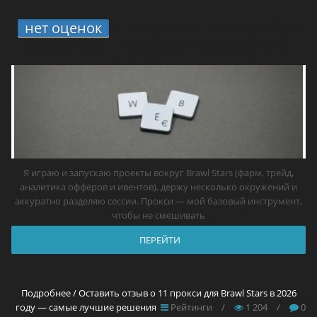
нет оценок
2.
11 прокси для Brawl Stars
в 2026 году — самые лучшие решения
Я играю и запускаю проекты вокруг Brawl Stars (фарм, трейд,
аналитика офферов и ивентов), держу несколько окружений и
аккуратно разделяю сессии. Прокси — мой базовый инструмент,
чтобы не смешивать
ПЕРЕЙТИ
Подробнее / Оставить отзыв о 11 прокси для Brawl Stars в 2026
году — самые лучшие решения
Рейтинги
/
1 204
/
0