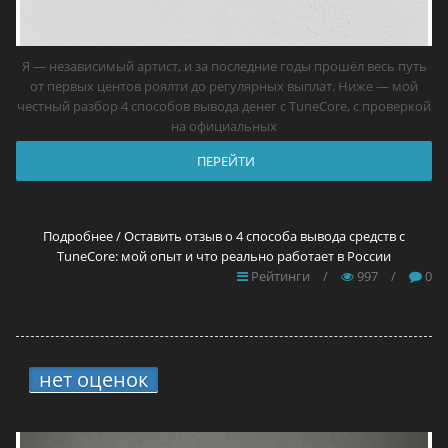
Я — независимый артист, и за последние годы прошёл весь путь
от первых центов роялти до регулярных выплат. Ниже — мой
честный разбор 4 способов вывода денег с TuneCore, с проверкой
на официальных
ПЕРЕЙТИ
Подробнее / Оставить отзыв о 4 способа вывода средств с
TuneCore: мой опыт и что реально работает в России
Рейтинги
/
997
/
0
нет оценок
7.
12 прокси для YouTube в
2026 году — самые лучшие решения