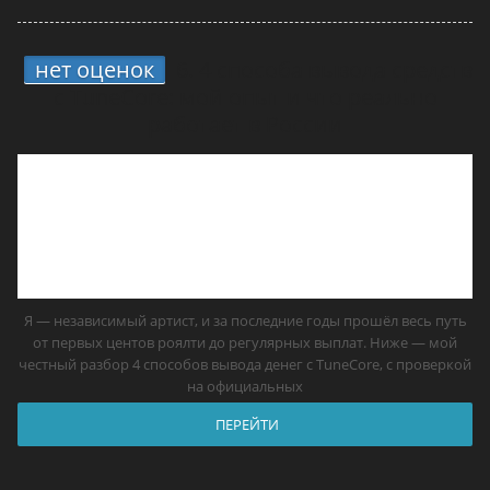
нет оценок
6.
4 способа вывода средств
с TuneCore: мой опыт и что реально
работает в России
Я — независимый артист, и за последние годы прошёл весь путь
от первых центов роялти до регулярных выплат. Ниже — мой
честный разбор 4 способов вывода денег с TuneCore, с проверкой
на официальных
ПЕРЕЙТИ