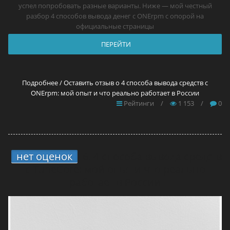
успел попробовать разные варианты. Ниже — мой честный
разбор 4 способов вывода денег с ONErpm с опорой на
официальные страницы
ПЕРЕЙТИ
Подробнее / Оставить отзыв о 4 способа вывода средств с
ONErpm: мой опыт и что реально работает в России
Рейтинги
/
1 153
/
0
нет оценок
6.
4 способа вывода средств
с TuneCore: мой опыт и что реально
работает в России