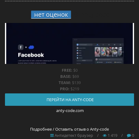
нет оценок
9.
Anty-code
FREE:
$0
BASE:
$69
TEAM:
$139
PRO:
$219
ПЕРЕЙТИ НА ANTY-CODE
anty-code.com
Подробнее / Оставить отзыв о Anty-code
Антидетект браузер
/
1 419
/
0