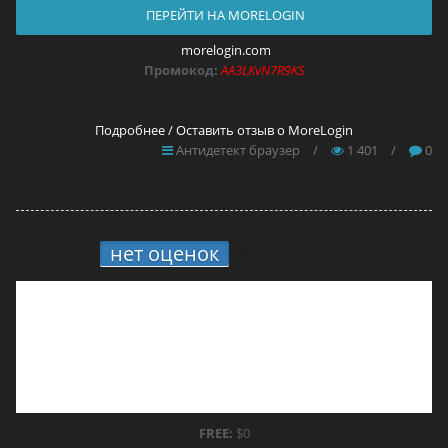
ПЕРЕЙТИ НА MORELOGIN
morelogin.com
Промокод:
AA3LKvN7R9KS
Подробнее / Оставить отзыв о MoreLogin
Антидетект браузер
/
1 401
/
0
нет оценок
9.
Anty-code
FREE:
$0