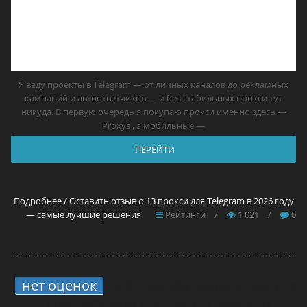
Я веду проекты в Telegram — от личных каналов до рекламных
кампаний и автоответчиков — и без стабильных прокси тут
никуда. В первую очередь я покупаю прокси именно здесь —
Proxys , а мобильные —
ПЕРЕЙТИ
Подробнее / Оставить отзыв о 13 прокси для Telegram в 2026 году
— самые лучшие решения
Рейтинги
/
1 021
/
0
нет оценок
5.
4 способа вывода средств
с ONErpm: мой опыт и что реально