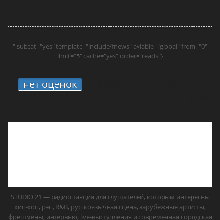
" subcat="yes" template="include/fnews" aviable="global" from="0"
limit="5" cache="yes" order="reads"}
нет оценок
1.
STUDIO 21 онлайн: где
включить радио про хип-хоп, новые треки
и живую культуру
STUDIO 21 — радиостанция для слушателей, которым интересны
хип-хоп, рэп, R&B, русскоязычная сцена, зарубежные артисты,
фрешмены, интервью, live-выступления и современная городская