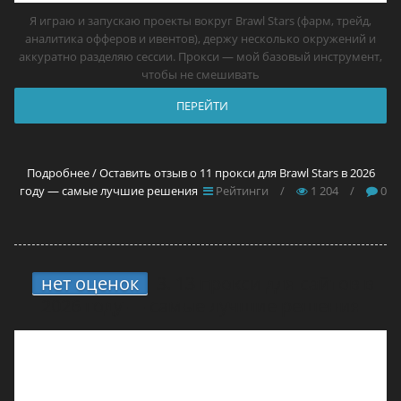
Я играю и запускаю проекты вокруг Brawl Stars (фарм, трейд,
аналитика офферов и ивентов), держу несколько окружений и
аккуратно разделяю сессии. Прокси — мой базовый инструмент,
чтобы не смешивать
ПЕРЕЙТИ
Подробнее / Оставить отзыв о 11 прокси для Brawl Stars в 2026
году — самые лучшие решения
Рейтинги
/
1 204
/
0
нет оценок
3.
13 прокси для сайтов в
2026 году — самые лучшие решения