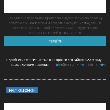
Я ежедневно веду сайты, проверяю выдачу, запускаю рекламу,
работаю с SEO/анализом и разделяю окружения под разные
проекты. Прокси — мой обязательный инструмент для
стабильных сессий и аккуратного
ПЕРЕЙТИ
Подробнее / Оставить отзыв о 13 прокси для сайтов в 2026 году —
самые лучшие решения
Рейтинги
/
1 185
/
0
нет оценок
4.
13 прокси для Telegram в
2026 году — самые лучшие решения