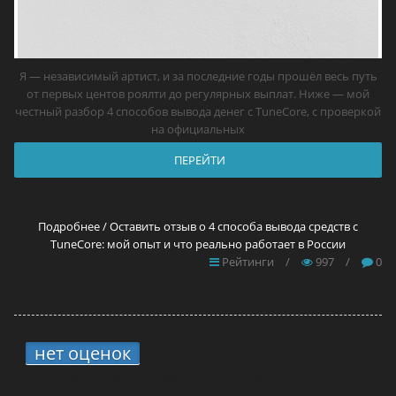
Я — независимый артист, и за последние годы прошёл весь путь
от первых центов роялти до регулярных выплат. Ниже — мой
честный разбор 4 способов вывода денег с TuneCore, с проверкой
на официальных
ПЕРЕЙТИ
Подробнее / Оставить отзыв о 4 способа вывода средств с
TuneCore: мой опыт и что реально работает в России
Рейтинги
/
997
/
0
нет оценок
7.
12 прокси для YouTube в
2026 году — самые лучшие решения