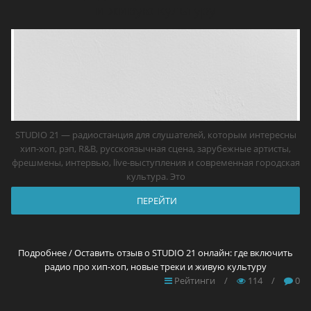
и живую культуру
STUDIO 21 — радиостанция для слушателей, которым интересны
хип-хоп, рэп, R&B, русскоязычная сцена, зарубежные артисты,
фрешмены, интервью, live-выступления и современная городская
культура. Это
ПЕРЕЙТИ
Подробнее / Оставить отзыв о STUDIO 21 онлайн: где включить
радио про хип-хоп, новые треки и живую культуру
Рейтинги
/
114
/
0