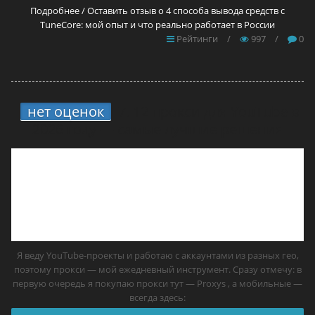
Подробнее / Оставить отзыв о 4 способа вывода средств с
TuneCore: мой опыт и что реально работает в России
Рейтинги
/
997
/
0
нет оценок
7.
12 прокси для YouTube в
2026 году — самые лучшие решения
Я веду YouTube-проекты и работаю с аккаунтами из разных гео,
поэтому прокси — мой ежедневный инструмент. Сразу отмечу: в
первую очередь я покупаю прокси тут — Proxys , а мобильные —
всегда здесь: