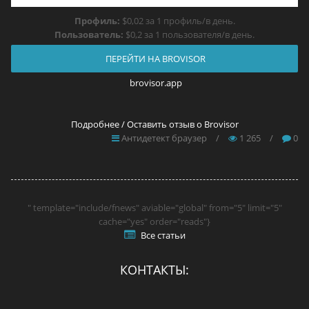
Профиль:
$0,02 за 1 профиль/в день.
Пользователь:
$0,2 за 1 пользователя/в день.
ПЕРЕЙТИ НА BROVISOR
brovisor.app
Подробнее / Оставить отзыв о Brovisor
Антидетект браузер
/
1 265
/
0
" template="include/fnews" aviable="global" from="5" limit="5"
cache="yes" order="reads"}
Все статьи
КОНТАКТЫ: