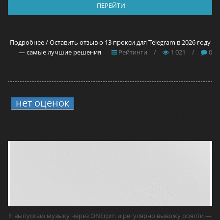
ПЕРЕЙТИ
Подробнее / Оставить отзыв о 13 прокси для Telegram в 2026 году
— самые лучшие решения
Рейтинги
/
1 021
/
0
нет оценок
5.
4 способа вывода средств
с ONErpm: мой опыт и что реально
работает в России
Я выпускаю музыку через ONErpm и регулярно вывожу роялти —