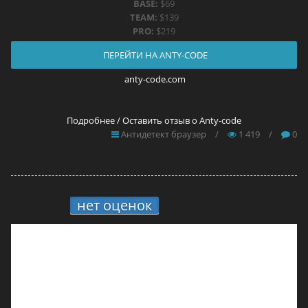
BASE:
$69
TEAM:
$139
PRO:
$219
ПЕРЕЙТИ НА ANTY-CODE
anty-code.com
Подробнее / Оставить отзыв о Anty-code
Антидетект браузер
/
1 419
/
0
нет оценок
10.
Brovisor