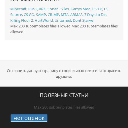
Minecraft
,
RUST
,
ARK
,
Conan Exiles
,
Garrys Mod
,
CS 1.6
,
CS
Source
,
CS GO
,
SAMP
,
CR-MP
,
MTA
,
ARMA3
,
7 Days to Die
,
Killing Floor 2
,
HurtWorld
,
Unturned
,
Dont Starve
Max 200 subtemplates files allowed Max 200 subtemplates files
allowed
Сохранить данную страницу в социальных сетях или отправить
друзьям:
ПОЛЕЗНЫЕ СТАТЬИ
Max 200 subtemplates files allowed
нет оценок
1.
STUDIO 21 онлайн: где
включить радио про хип-хоп, новые треки