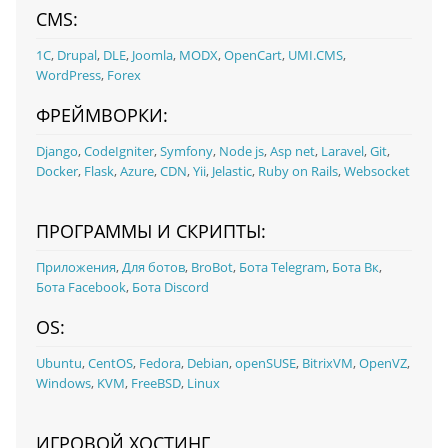
CMS:
1С
,
Drupal
,
DLE
,
Joomla
,
MODX
,
OpenCart
,
UMI.CMS
,
WordPress
,
Forex
ФРЕЙМВОРКИ:
Django
,
CodeIgniter
,
Symfony
,
Node js
,
Asp net
,
Laravel
,
Git
,
Docker
,
Flask
,
Azure
,
CDN
,
Yii
,
Jelastic
,
Ruby on Rails
,
Websocket
ПРОГРАММЫ И СКРИПТЫ:
Приложения
,
Для ботов
,
BroBot
,
Бота Telegram
,
Бота Вк
,
Бота Facebook
,
Бота Discord
OS:
Ubuntu
,
CentOS
,
Fedora
,
Debian
,
openSUSE
,
BitrixVM
,
OpenVZ
,
Windows
,
KVM
,
FreeBSD
,
Linux
ИГРОВОЙ ХОСТИНГ