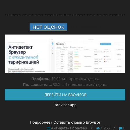
нет оценок
10.
Brovisor
Профиль:
$0,02 за 1 профиль/в день.
Пользователь:
$0,2 за 1 пользователя/в день.
ПЕРЕЙТИ НА BROVISOR
brovisor.app
Подробнее / Оставить отзыв о Brovisor
Антидетект браузер
/
1 265
/
0