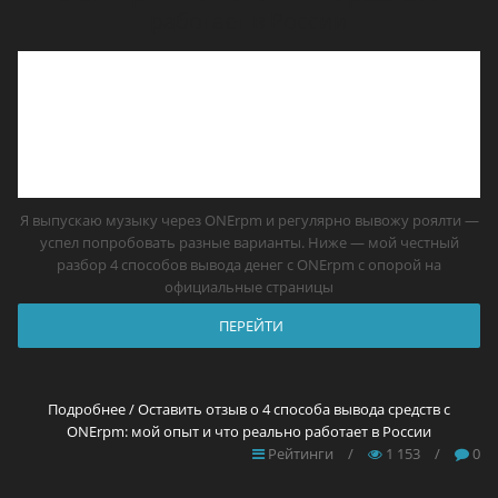
работает в России
Я выпускаю музыку через ONErpm и регулярно вывожу роялти —
успел попробовать разные варианты. Ниже — мой честный
разбор 4 способов вывода денег с ONErpm с опорой на
официальные страницы
ПЕРЕЙТИ
Подробнее / Оставить отзыв о 4 способа вывода средств с
ONErpm: мой опыт и что реально работает в России
Рейтинги
/
1 153
/
0