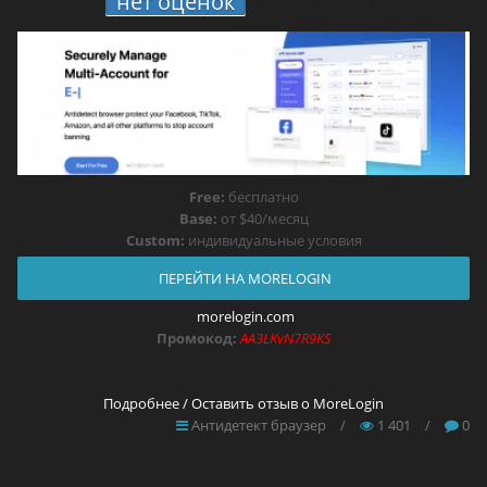
нет оценок
8.
MoreLogin
Free:
бесплатно
Base:
от $40/месяц
Custom:
индивидуальные условия
ПЕРЕЙТИ НА MORELOGIN
morelogin.com
Промокод:
AA3LKvN7R9KS
Подробнее / Оставить отзыв о MoreLogin
Антидетект браузер
/
1 401
/
0