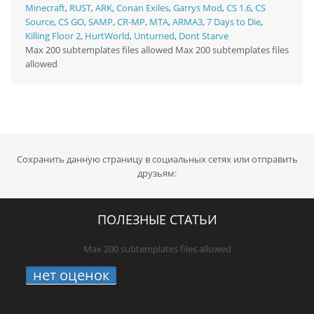
Minecraft
,
RUST
,
ARK
,
Conan Exiles
,
Garrys Mod
,
CS 1.6
,
CS
Source
,
CS GO
,
SAMP
,
CR-MP
,
MTA
,
ARMA3
,
7 Days to Die
,
Killing Floor 2
,
HurtWorld
,
Unturned
,
Dont Starve
Max 200 subtemplates files allowed Max 200 subtemplates files
allowed
Сохранить данную страницу в социальных сетях или отправить
друзьям:
ПОЛЕЗНЫЕ СТАТЬИ
Max 200 subtemplates files allowed
нет оценок
1.
STUDIO 21 онлайн: где
включить радио про хип-хоп, новые треки
и живую культуру