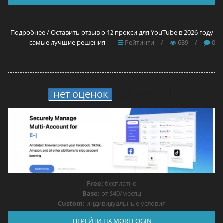
Подробнее / Оставить отзыв о 12 прокси для YouTube в 2026 году
— самые лучшие решения
Рейтинги
/
689
/
0
нет оценок
8.
MoreLogin
Free:
бесплатно
Base:
от $40/месяц
Custom:
индивидуальные условия
ПЕРЕЙТИ НА MORELOGIN