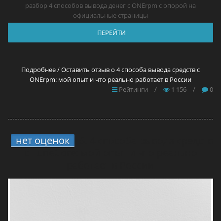
разбор 4 способов вывода денег с ONErpm с опорой на
официальные страницы
ПЕРЕЙТИ
Подробнее / Оставить отзыв о 4 способа вывода средств с
ONErpm: мой опыт и что реально работает в России
Рейтинги
/
1 156
/
0
нет оценок
6.
4 способа вывода средств
с TuneCore: мой опыт и что реально
работает в России