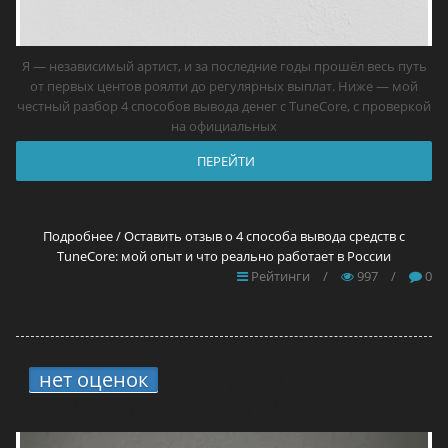
Я — независимый артист, и за последние годы прошёл весь путь
от первых центов роялти до регулярных выплат. Ниже — мой
честный разбор 4 способов вывода денег с TuneCore, с проверкой
на официальных
ПЕРЕЙТИ
Подробнее / Оставить отзыв о 4 способа вывода средств с
TuneCore: мой опыт и что реально работает в России
Рейтинги
/
997
/
0
нет оценок
7.
12 прокси для YouTube в
2026 году — самые лучшие решения