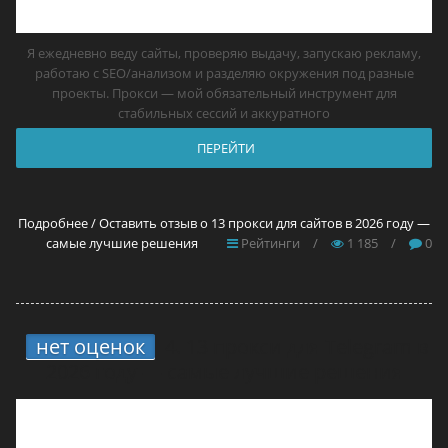
Я ежедневно веду сайты, проверяю выдачу, запускаю рекламу,
работаю с SEO/анализом и разделяю окружения под разные
проекты. Прокси — мой обязательный инструмент для
стабильных сессий и аккуратного
ПЕРЕЙТИ
Подробнее / Оставить отзыв о 13 прокси для сайтов в 2026 году —
самые лучшие решения
Рейтинги
/
1 185
/
0
нет оценок
4.
13 прокси для Telegram в
2026 году — самые лучшие решения