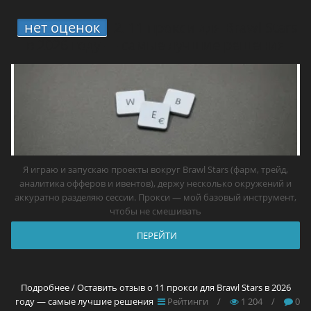
нет оценок
2.
11 прокси для Brawl Stars
в 2026 году — самые лучшие решения
Я играю и запускаю проекты вокруг Brawl Stars (фарм, трейд,
аналитика офферов и ивентов), держу несколько окружений и
аккуратно разделяю сессии. Прокси — мой базовый инструмент,
чтобы не смешивать
ПЕРЕЙТИ
Подробнее / Оставить отзыв о 11 прокси для Brawl Stars в 2026
году — самые лучшие решения
Рейтинги
/
1 204
/
0