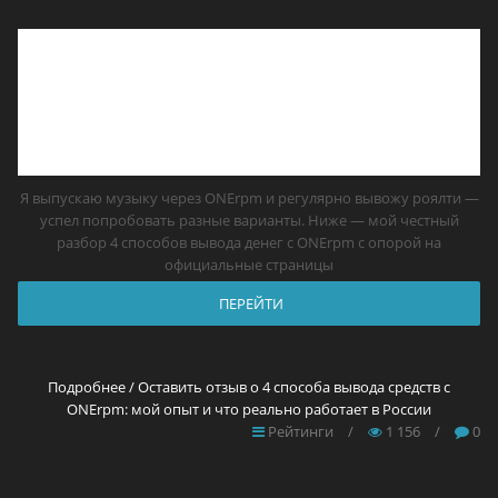
Я выпускаю музыку через ONErpm и регулярно вывожу роялти —
успел попробовать разные варианты. Ниже — мой честный
разбор 4 способов вывода денег с ONErpm с опорой на
официальные страницы
ПЕРЕЙТИ
Подробнее / Оставить отзыв о 4 способа вывода средств с
ONErpm: мой опыт и что реально работает в России
Рейтинги
/
1 156
/
0