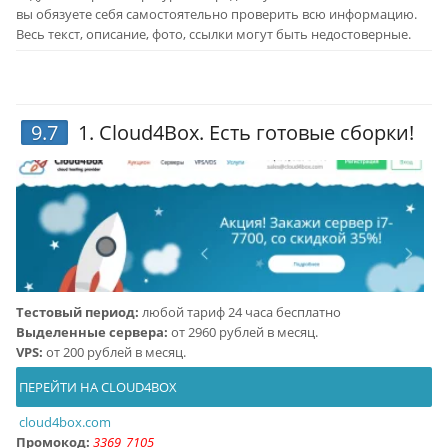
вы обязуете себя самостоятельно проверить всю информацию.
Весь текст, описание, фото, ссылки могут быть недостоверные.
9.7
1.
Cloud4Box
. Есть готовые сборки!
Тестовый период:
любой тариф 24 часа бесплатно
Выделенные сервера:
от 2960 рублей в месяц.
VPS:
от 200 рублей в месяц.
ПЕРЕЙТИ НА CLOUD4BOX
cloud4box.com
Промокод:
3369_7105