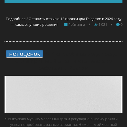
Подробнее / Оставить отзыв о 13 прокси для Telegram в 2026 году
— самые лучшие решения
Рейтинги
/
1 021
/
0
нет оценок
5.
4 способа вывода средств
с ONErpm: мой опыт и что реально
работает в России
Я выпускаю музыку через ONErpm и регулярно вывожу роялти —
успел попробовать разные варианты. Ниже — мой честный