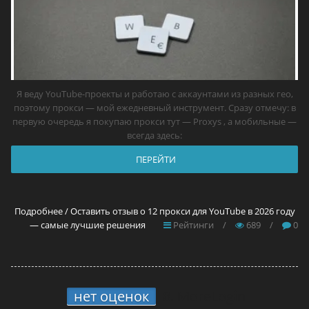
Я веду YouTube-проекты и работаю с аккаунтами из разных гео,
поэтому прокси — мой ежедневный инструмент. Сразу отмечу: в
первую очередь я покупаю прокси тут — Proxys , а мобильные —
всегда здесь:
ПЕРЕЙТИ
Подробнее / Оставить отзыв о 12 прокси для YouTube в 2026 году
— самые лучшие решения
Рейтинги
/
689
/
0
нет оценок
8.
MoreLogin