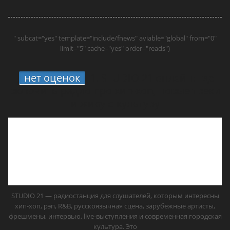
" subcat="yes" template="include/fnews" aviable="global" from="0"
limit="5" cache="yes" order="reads"}
нет оценок
1.
STUDIO 21 онлайн: где
включить радио про хип-хоп, новые треки
и живую культуру
STUDIO 21 — радиостанция для слушателей, которым интересны
хип-хоп, рэп, R&B, русскоязычная сцена, зарубежные артисты,
фрешмены, интервью, live-выступления и современная городская
культура. Это