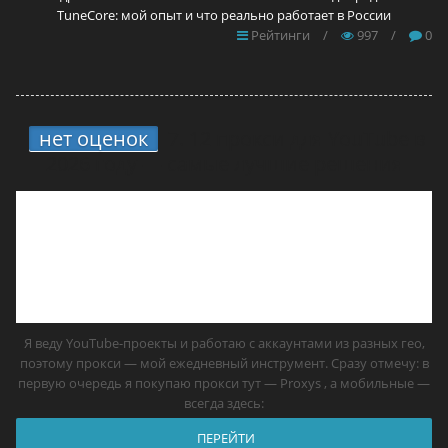
TuneCore: мой опыт и что реально работает в России
Рейтинги
/
997
/
0
нет оценок
7.
12 прокси для YouTube в
2026 году — самые лучшие решения
Я веду YouTube-проекты и работаю с аккаунтами из разных гео,
поэтому прокси — мой ежедневный инструмент. Сразу отмечу: в
первую очередь я покупаю прокси тут — Proxys , а мобильные —
всегда здесь:
ПЕРЕЙТИ