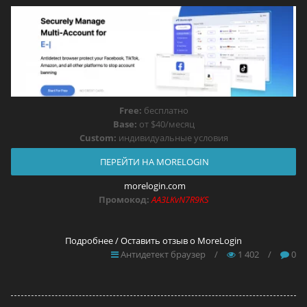
Free:
бесплатно
Base:
от $40/месяц
Custom:
индивидуальные условия
ПЕРЕЙТИ НА MORELOGIN
morelogin.com
Промокод:
AA3LKvN7R9KS
Подробнее / Оставить отзыв о MoreLogin
Антидетект браузер
/
1 402
/
0