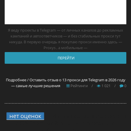
Я веду проекты в Telegram — от личных каналов до рекламных
кампаний и автоответчиков — и без стабильных прокси тут
никуда. В первую очередь я покупаю прокси именно здесь —
Proxys , а мобильные —
ПЕРЕЙТИ
Подробнее / Оставить отзыв о 13 прокси для Telegram в 2026 году
— самые лучшие решения
Рейтинги
/
1 021
/
0
нет оценок
5.
4 способа вывода средств
с ONErpm: мой опыт и что реально
работает в России