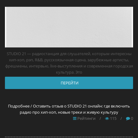
STUDIO 21 — радиостанция для слушателей, которым интересны
хип-хоп, рэп, R&B, русскоязычная сцена, зарубежные артисты,
фрешмены, интервью, live-выступления и современная городская
культура. Это
ПЕРЕЙТИ
Подробнее / Оставить отзыв о STUDIO 21 онлайн: где включить
радио про хип-хоп, новые треки и живую культуру
Рейтинги
/
115
/
0