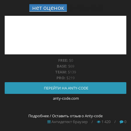
нет оценок
9.
Anty-code
FREE:
$0
BASE:
$69
TEAM:
$139
PRO:
$219
ПЕРЕЙТИ НА ANTY-CODE
anty-code.com
Подробнее / Оставить отзыв о Anty-code
Антидетект браузер
/
1 420
/
0