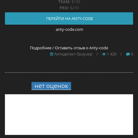
TEAM:
$139
PRO:
$219
ПЕРЕЙТИ НА ANTY-CODE
anty-code.com
Подробнее / Оставить отзыв о Anty-code
Антидетект браузер
/
1 420
/
0
нет оценок
10.
Brovisor