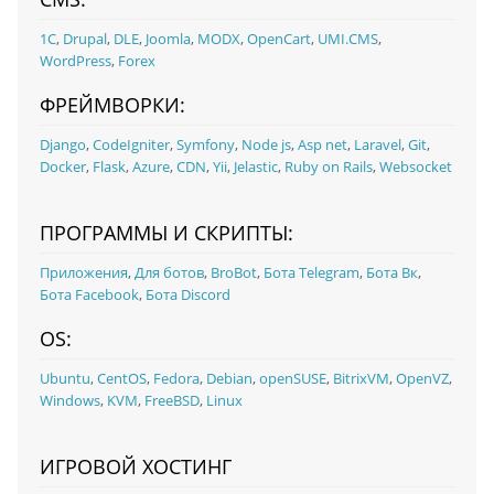
1С
,
Drupal
,
DLE
,
Joomla
,
MODX
,
OpenCart
,
UMI.CMS
,
WordPress
,
Forex
ФРЕЙМВОРКИ:
Django
,
CodeIgniter
,
Symfony
,
Node js
,
Asp net
,
Laravel
,
Git
,
Docker
,
Flask
,
Azure
,
CDN
,
Yii
,
Jelastic
,
Ruby on Rails
,
Websocket
ПРОГРАММЫ И СКРИПТЫ:
Приложения
,
Для ботов
,
BroBot
,
Бота Telegram
,
Бота Вк
,
Бота Facebook
,
Бота Discord
OS:
Ubuntu
,
CentOS
,
Fedora
,
Debian
,
openSUSE
,
BitrixVM
,
OpenVZ
,
Windows
,
KVM
,
FreeBSD
,
Linux
ИГРОВОЙ ХОСТИНГ