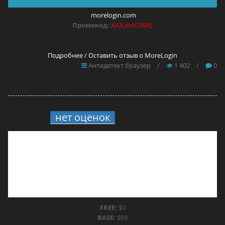
morelogin.com
Промокод:
AA3LKvN7R9KS
Подробнее / Оставить отзыв о MoreLogin
Антидетект браузер
/
1 402
/
0
нет оценок
9.
Anty-code
FREE:
$0
BASE:
$69