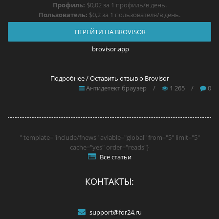
Профиль:
$0,02 за 1 профиль/в день.
Пользователь:
$0,2 за 1 пользователя/в день.
ПЕРЕЙТИ НА BROVISOR
brovisor.app
Подробнее / Оставить отзыв о Brovisor
Антидетект браузер
/
1 265
/
0
" template="include/fnews" aviable="global" from="5" limit="5"
cache="yes" order="reads"}
Все статьи
КОНТАКТЫ:
support@for24.ru