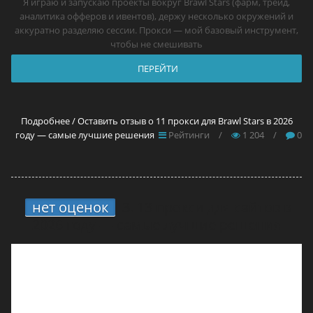
Я играю и запускаю проекты вокруг Brawl Stars (фарм, трейд,
аналитика офферов и ивентов), держу несколько окружений и
аккуратно разделяю сессии. Прокси — мой базовый инструмент,
чтобы не смешивать
ПЕРЕЙТИ
Подробнее / Оставить отзыв о 11 прокси для Brawl Stars в 2026
году — самые лучшие решения
Рейтинги
/
1 204
/
0
нет оценок
3.
13 прокси для сайтов в
2026 году — самые лучшие решения