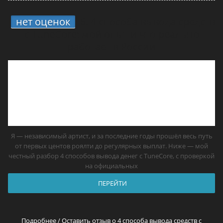
нет оценок
6.
4 способа вывода средств
с TuneCore: мой опыт и что реально
работает в России
Я — независимый артист, и за последние годы прошёл весь путь
от первых центов роялти до регулярных выплат. Ниже — мой
честный разбор 4 способов вывода денег с TuneCore, с проверкой
на официальных
ПЕРЕЙТИ
Подробнее / Оставить отзыв о 4 способа вывода средств с