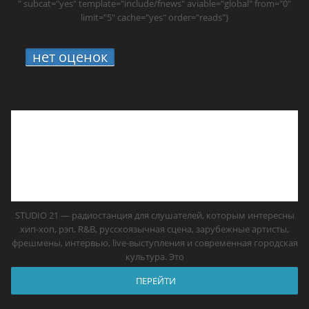
" subcat="yes" template="include/fnews" aviable="global" from="0"
limit="5" cache="yes" order="reads"}
нет оценок
1.
STUDIO 21 онлайн: где
включить радио про хип-хоп, новые треки
и живую культуру
STUDIO 21 — радиостанция для слушателей, которым интересны
хип-хоп, рэп, R&B, русскоязычная сцена, зарубежные артисты,
фрешмены, интервью, live-выступления и современная городская
культура. Это
ПЕРЕЙТИ