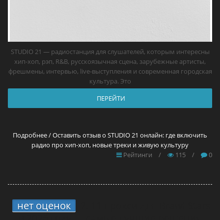
STUDIO 21 — радиостанция для слушателей, которым интересны
хип-хоп, рэп, R&B, русскоязычная сцена, зарубежные артисты,
фрешмены, интервью, live-выступления и современная городская
культура. Это
ПЕРЕЙТИ
Подробнее / Оставить отзыв о STUDIO 21 онлайн: где включить
радио про хип-хоп, новые треки и живую культуру
Рейтинги
/
115
/
0
нет оценок
2.
11 прокси для Brawl Stars
в 2026 году — самые лучшие решения