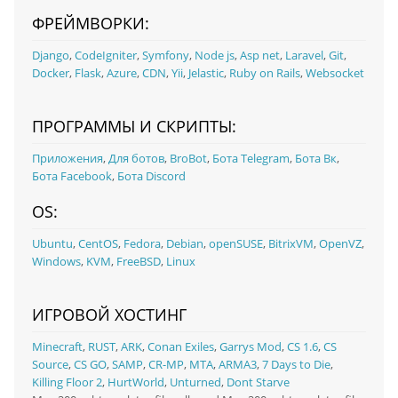
ФРЕЙМВОРКИ:
Django
,
CodeIgniter
,
Symfony
,
Node js
,
Asp net
,
Laravel
,
Git
,
Docker
,
Flask
,
Azure
,
CDN
,
Yii
,
Jelastic
,
Ruby on Rails
,
Websocket
ПРОГРАММЫ И СКРИПТЫ:
Приложения
,
Для ботов
,
BroBot
,
Бота Telegram
,
Бота Вк
,
Бота Facebook
,
Бота Discord
OS:
Ubuntu
,
CentOS
,
Fedora
,
Debian
,
openSUSE
,
BitrixVM
,
OpenVZ
,
Windows
,
KVM
,
FreeBSD
,
Linux
ИГРОВОЙ ХОСТИНГ
Minecraft
,
RUST
,
ARK
,
Conan Exiles
,
Garrys Mod
,
CS 1.6
,
CS
Source
,
CS GO
,
SAMP
,
CR-MP
,
MTA
,
ARMA3
,
7 Days to Die
,
Killing Floor 2
,
HurtWorld
,
Unturned
,
Dont Starve