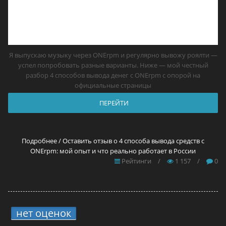
Я выпускаю музыку через ONErpm и регулярно вывожу роялти —
успел попробовать разные варианты. Ниже — мой честный
разбор 4 способов вывода денег с ONErpm с опорой на
официальные страницы
ПЕРЕЙТИ
Подробнее / Оставить отзыв о 4 способа вывода средств с
ONErpm: мой опыт и что реально работает в России
Рейтинги
/
1 157
/
0
нет оценок
6.
4 способа вывода средств
с TuneCore: мой опыт и что реально