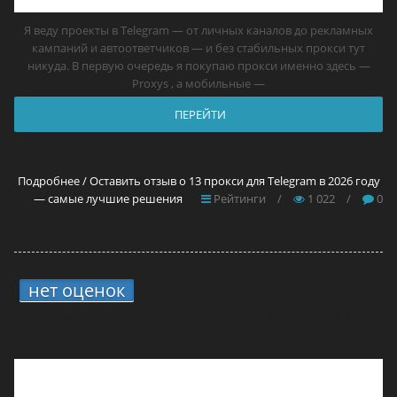
Я веду проекты в Telegram — от личных каналов до рекламных
кампаний и автоответчиков — и без стабильных прокси тут
никуда. В первую очередь я покупаю прокси именно здесь —
Proxys , а мобильные —
ПЕРЕЙТИ
Подробнее / Оставить отзыв о 13 прокси для Telegram в 2026 году
— самые лучшие решения
Рейтинги
/
1 022
/
0
нет оценок
5.
4 способа вывода средств
с ONErpm: мой опыт и что реально
работает в России