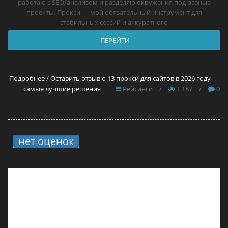
работаю с SEO/анализом и разделяю окружения под разные
проекты. Прокси — мой обязательный инструмент для
стабильных сессий и аккуратного
ПЕРЕЙТИ
Подробнее / Оставить отзыв о 13 прокси для сайтов в 2026 году —
самые лучшие решения
Рейтинги
/
1 187
/
0
нет оценок
4.
13 прокси для Telegram в
2026 году — самые лучшие решения