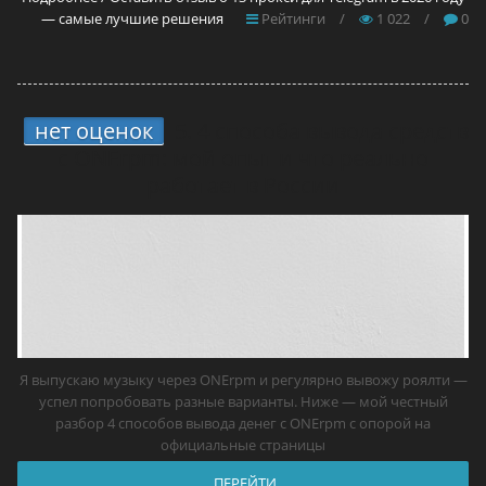
— самые лучшие решения
Рейтинги
/
1 022
/
0
нет оценок
5.
4 способа вывода средств
с ONErpm: мой опыт и что реально
работает в России
Я выпускаю музыку через ONErpm и регулярно вывожу роялти —
успел попробовать разные варианты. Ниже — мой честный
разбор 4 способов вывода денег с ONErpm с опорой на
официальные страницы
ПЕРЕЙТИ