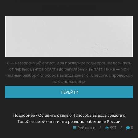
работает в России
Я — независимый артист, и за последние годы прошёл весь путь
от первых центов роялти до регулярных выплат. Ниже — мой
честный разбор 4 способов вывода денег с TuneCore, с проверкой
на официальных
ПЕРЕЙТИ
Подробнее / Оставить отзыв о 4 способа вывода средств с
TuneCore: мой опыт и что реально работает в России
Рейтинги
/
997
/
0