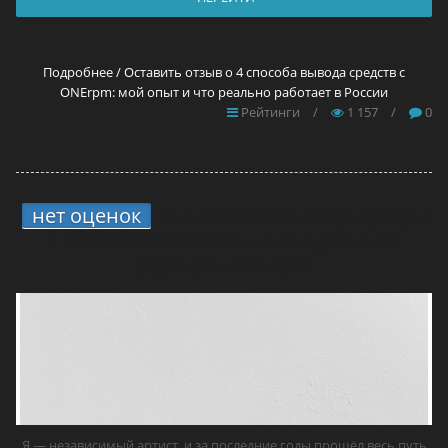
Подробнее / Оставить отзыв о 4 способа вывода средств с
ONErpm: мой опыт и что реально работает в России
Рейтинги
/
1 157
/
0
нет оценок
6.
4 способа вывода средств
с TuneCore: мой опыт и что реально
работает в России
Я — независимый артист, и за последние годы прошёл весь путь