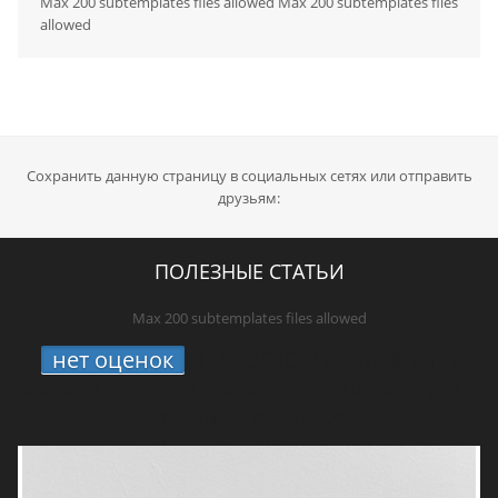
Max 200 subtemplates files allowed Max 200 subtemplates files
allowed
Сохранить данную страницу в социальных сетях или отправить
друзьям:
ПОЛЕЗНЫЕ СТАТЬИ
Max 200 subtemplates files allowed
нет оценок
1.
STUDIO 21 онлайн: где
включить радио про хип-хоп, новые треки
и живую культуру