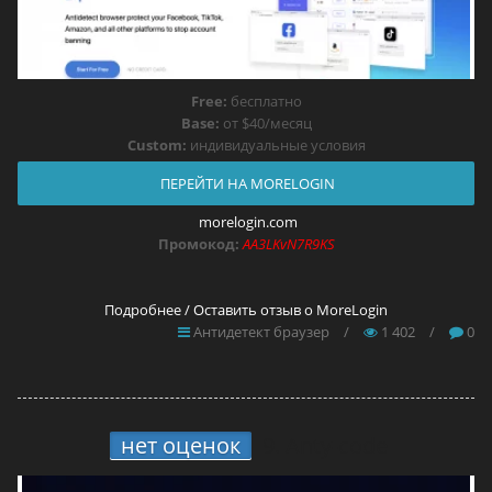
Free:
бесплатно
Base:
от $40/месяц
Custom:
индивидуальные условия
ПЕРЕЙТИ НА MORELOGIN
morelogin.com
Промокод:
AA3LKvN7R9KS
Подробнее / Оставить отзыв о MoreLogin
Антидетект браузер
/
1 402
/
0
нет оценок
9.
Anty-code