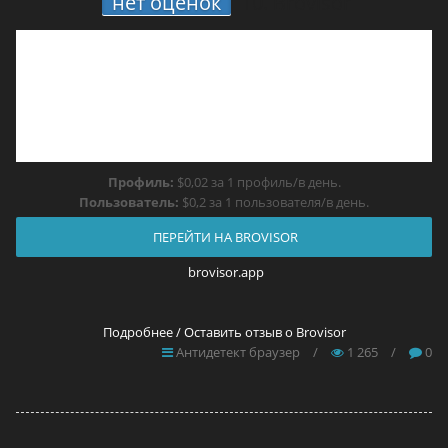
нет оценок
10.
Brovisor
Профиль:
$0,02 за 1 профиль/в день.
Пользователь:
$0,2 за 1 пользователя/в день.
ПЕРЕЙТИ НА BROVISOR
brovisor.app
Подробнее / Оставить отзыв о Brovisor
Антидетект браузер
/
1 265
/
0