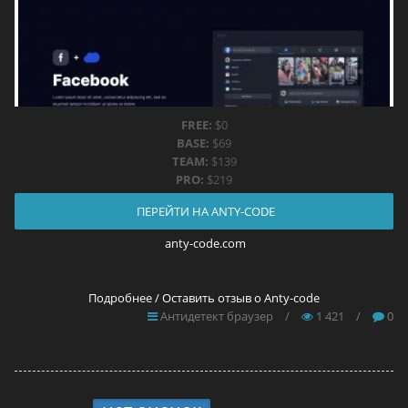
FREE:
$0
BASE:
$69
TEAM:
$139
PRO:
$219
ПЕРЕЙТИ НА ANTY-CODE
anty-code.com
Подробнее / Оставить отзыв о Anty-code
Антидетект браузер
/
1 421
/
0