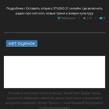
Подробнее / Оставить отзыв о STUDIO 21 онлайн: где включить
радио про хип-хоп, новые треки и живую культуру
Рейтинги
/
115
/
0
нет оценок
2.
11 прокси для Brawl Stars
в 2026 году — самые лучшие решения
Я играю и запускаю проекты вокруг Brawl Stars (фарм, трейд,
аналитика офферов и ивентов), держу несколько окружений и
аккуратно разделяю сессии. Прокси — мой базовый инструмент,
чтобы не смешивать