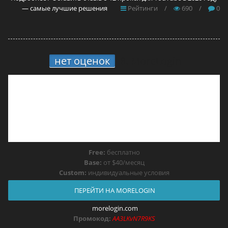
— самые лучшие решения
Рейтинги
/
690
/
0
нет оценок
8.
MoreLogin
Free:
бесплатно
Base:
от $40/месяц
Custom:
индивидуальные условия
ПЕРЕЙТИ НА MORELOGIN
morelogin.com
Промокод:
AA3LKvN7R9KS