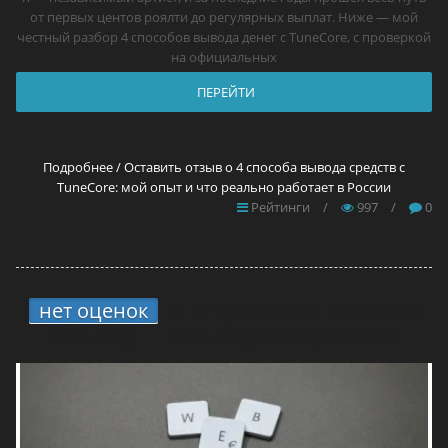
от первых центов роялти до регулярных выплат. Ниже — мой
честный разбор 4 способов вывода денег с TuneCore, с проверкой
на официальных
ПЕРЕЙТИ
Подробнее / Оставить отзыв о 4 способа вывода средств с
TuneCore: мой опыт и что реально работает в России
Рейтинги
/
997
/
0
нет оценок
7.
12 прокси для YouTube в
2026 году — самые лучшие решения