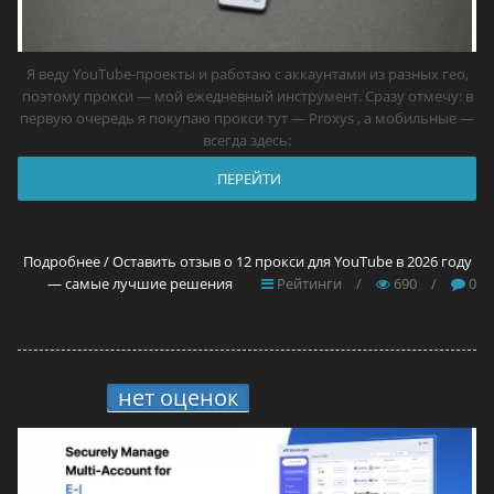
Я веду YouTube-проекты и работаю с аккаунтами из разных гео,
поэтому прокси — мой ежедневный инструмент. Сразу отмечу: в
первую очередь я покупаю прокси тут — Proxys , а мобильные —
всегда здесь:
ПЕРЕЙТИ
Подробнее / Оставить отзыв о 12 прокси для YouTube в 2026 году
— самые лучшие решения
Рейтинги
/
690
/
0
нет оценок
8.
MoreLogin