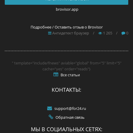
brovisor.app
Подробнее / Оставить отзыв о Brovisor
Антидетект браузер
/
1 265
/
0
" template="include/fnews" aviable="global" from="5" limit="5"
cache="yes" order="reads"}
Все статьи
КОНТАКТЫ:
support@for24.ru
Обратная связь
МЫ В СОЦИАЛЬНЫХ СЕТЯХ: