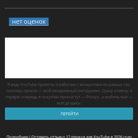
нет оценок
7.
12 прокси для YouTube в
2026 году — самые лучшие решения
Я веду YouTube-проекты и работаю с аккаунтами из разных гео,
поэтому прокси — мой ежедневный инструмент. Сразу отмечу: в
первую очередь я покупаю прокси тут — Proxys , а мобильные —
всегда здесь:
ПЕРЕЙТИ
Подробнее / Оставить отзыв о 12 прокси для YouTube в 2026 году