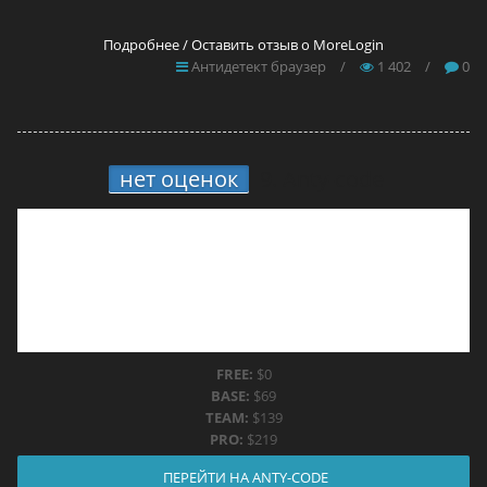
Подробнее / Оставить отзыв о MoreLogin
Антидетект браузер
/
1 402
/
0
нет оценок
9.
Anty-code
FREE:
$0
BASE:
$69
TEAM:
$139
PRO:
$219
ПЕРЕЙТИ НА ANTY-CODE