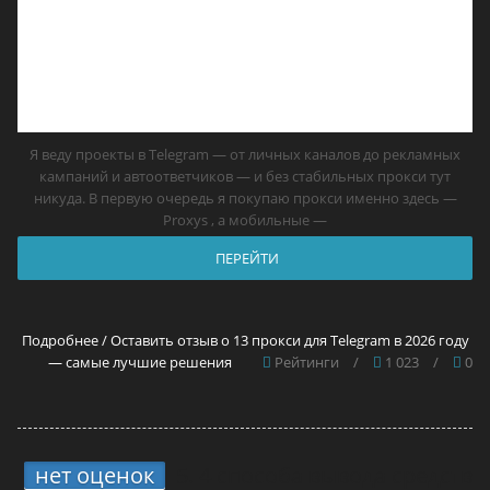
Я веду проекты в Telegram — от личных каналов до рекламных
кампаний и автоответчиков — и без стабильных прокси тут
никуда. В первую очередь я покупаю прокси именно здесь —
Proxys , а мобильные —
ПЕРЕЙТИ
Подробнее / Оставить отзыв о 13 прокси для Telegram в 2026 году
— самые лучшие решения
Рейтинги
/
1 023
/
0
нет оценок
5.
4 способа вывода средств