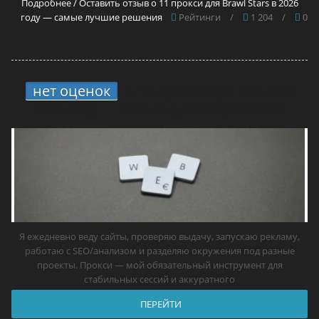
Подробнее / Оставить отзыв о 11 прокси для Brawl Stars в 2026
году — самые лучшие решения
Рейтинги
/
1 204
/
0
нет оценок
3.
13 прокси для сайтов в
2026 году — самые лучшие решения
Я ежедневно веду сайты, проверяю выдачу, запускаю рекламу,
работаю с SEO/анализом и разделяю окружения под разные
проекты. Прокси — мой обязательный инструмент для
стабильных сессий и аккуратного
ПЕРЕЙТИ