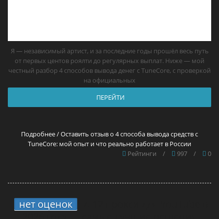
Я — независимый артист, и за последние годы прошёл весь путь
от первых центов роялти до регулярных выплат. Ниже — мой
честный разбор 4 способов вывода денег с TuneCore, с проверкой
на официальных
ПЕРЕЙТИ
Подробнее / Оставить отзыв о 4 способа вывода средств с
TuneCore: мой опыт и что реально работает в России
Рейтинги
/
997
/
0
нет оценок
7.
12 прокси для YouTube в
2026 году — самые лучшие решения