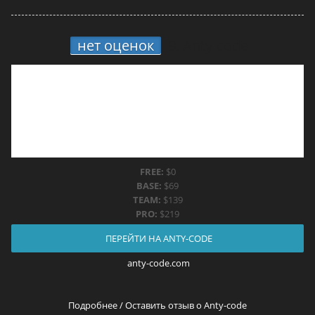
нет оценок
9.
Anty-code
FREE:
$0
BASE:
$69
TEAM:
$139
PRO:
$219
ПЕРЕЙТИ НА ANTY-CODE
anty-code.com
Подробнее / Оставить отзыв о Anty-code