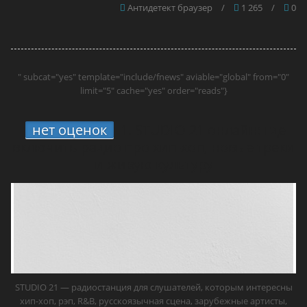
Антидетект браузер
/
1 265
/
0
" subcat="yes" template="include/fnews" aviable="global" from="0"
limit="5" cache="yes" order="reads"}
нет оценок
1.
STUDIO 21 онлайн: где
включить радио про хип-хоп, новые треки
и живую культуру
STUDIO 21 — радиостанция для слушателей, которым интересны
хип-хоп, рэп, R&B, русскоязычная сцена, зарубежные артисты,