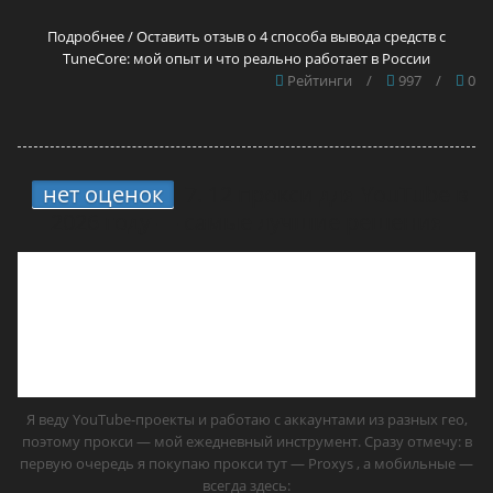
Подробнее / Оставить отзыв о 4 способа вывода средств с
TuneCore: мой опыт и что реально работает в России
Рейтинги
/
997
/
0
нет оценок
7.
12 прокси для YouTube в
2026 году — самые лучшие решения
Я веду YouTube-проекты и работаю с аккаунтами из разных гео,
поэтому прокси — мой ежедневный инструмент. Сразу отмечу: в
первую очередь я покупаю прокси тут — Proxys , а мобильные —
всегда здесь: