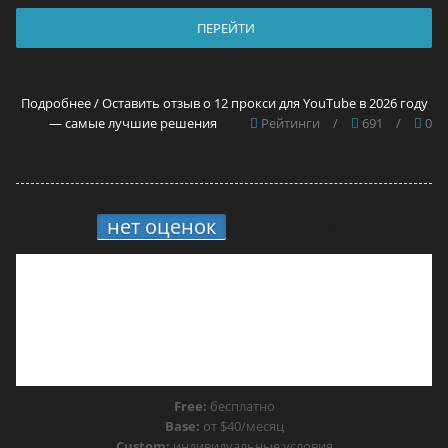
ПЕРЕЙТИ
Подробнее / Оставить отзыв о 12 прокси для YouTube в 2026 году
— самые лучшие решения
Рейтинги
/
691
/
0
нет оценок
8.
MoreLogin
Free:
бесплатно
Base:
от $40/месяц
Custom:
индивидуальные условия