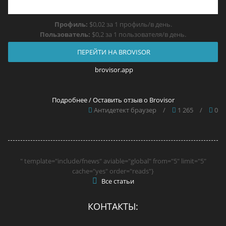
Профиль:
$0,02 за 1 профиль/в день.
Пользователь:
$0,2 за 1 пользователя/в день.
ПЕРЕЙТИ НА BROVISOR
brovisor.app
Подробнее / Оставить отзыв о Brovisor
Антидетект браузер
/
1 265
/
0
" template="include/fnews" aviable="global" from="5" limit="5"
cache="yes" order="reads"}
Все статьи
КОНТАКТЫ: