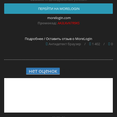
ПЕРЕЙТИ НА MORELOGIN
morelogin.com
Промокод:
AA3LKvN7R9KS
Подробнее / Оставить отзыв о MoreLogin
Антидетект браузер
/
1 402
/
0
нет оценок
9.
Anty-code