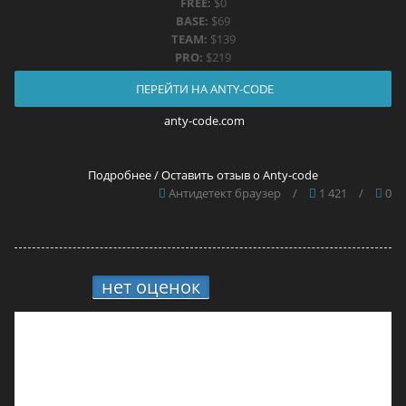
FREE:
$0
BASE:
$69
TEAM:
$139
PRO:
$219
ПЕРЕЙТИ НА ANTY-CODE
anty-code.com
Подробнее / Оставить отзыв о Anty-code
Антидетект браузер
/
1 421
/
0
нет оценок
10.
Brovisor