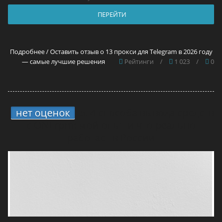
ПЕРЕЙТИ
Подробнее / Оставить отзыв о 13 прокси для Telegram в 2026 году
— самые лучшие решения
Рейтинги
/
1 023
/
0
нет оценок
5.
4 способа вывода средств
с ONErpm: мой опыт и что реально
работает в России