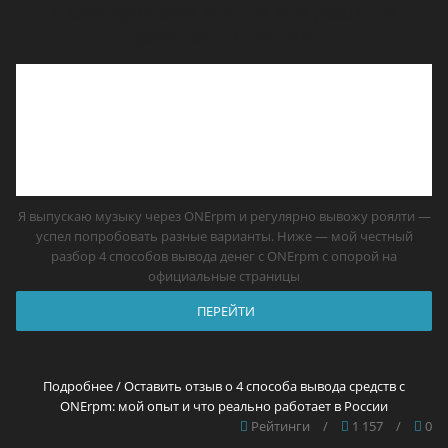
с ONErpm: мой опыт и что реально
работает в России
Я выпускаю музыку через ONErpm и регулярно вывожу роялти —
успел попробовать разные варианты. Ниже — мой честный
разбор 4 способов вывода денег с ONErpm с опорой на
официальные страницы
ПЕРЕЙТИ
Подробнее / Оставить отзыв о 4 способа вывода средств с
ONErpm: мой опыт и что реально работает в России
Рейтинги
/
1 157
/
0