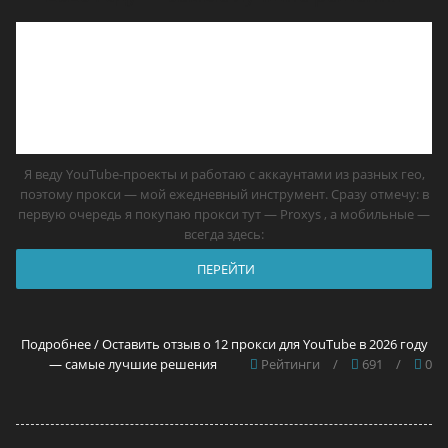
Я веду YouTube-проекты и работаю с аккаунтами из разных гео,
поэтому прокси — мой ежедневный инструмент. Сразу отмечу: в
первую очередь я покупаю прокси тут — Proxys , а мобильные —
всегда здесь:
ПЕРЕЙТИ
Подробнее / Оставить отзыв о 12 прокси для YouTube в 2026 году
— самые лучшие решения
Рейтинги
/
691
/
0