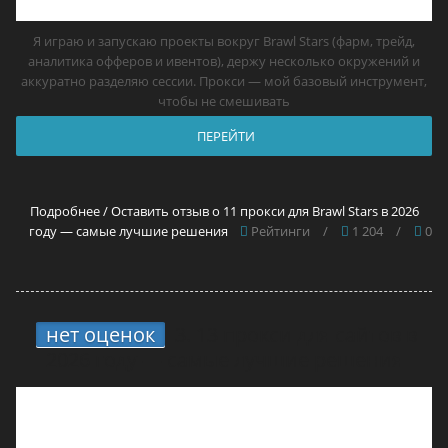
Я играю и запускаю проекты вокруг Brawl Stars (фарм, трейд,
аналитика офферов и ивентов), держу несколько окружений и
аккуратно разделяю сессии. Прокси — мой базовый инструмент,
чтобы не смешивать
ПЕРЕЙТИ
Подробнее / Оставить отзыв о 11 прокси для Brawl Stars в 2026
году — самые лучшие решения
Рейтинги
/
1 204
/
0
нет оценок
3.
13 прокси для сайтов в
2026 году — самые лучшие решения