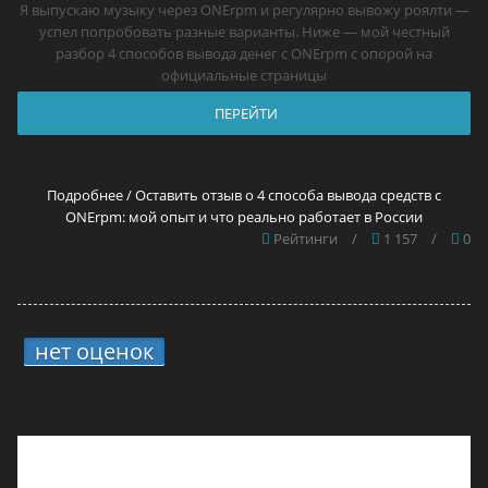
Я выпускаю музыку через ONErpm и регулярно вывожу роялти —
успел попробовать разные варианты. Ниже — мой честный
разбор 4 способов вывода денег с ONErpm с опорой на
официальные страницы
ПЕРЕЙТИ
Подробнее / Оставить отзыв о 4 способа вывода средств с
ONErpm: мой опыт и что реально работает в России
Рейтинги
/
1 157
/
0
нет оценок
6.
4 способа вывода средств
с TuneCore: мой опыт и что реально
работает в России