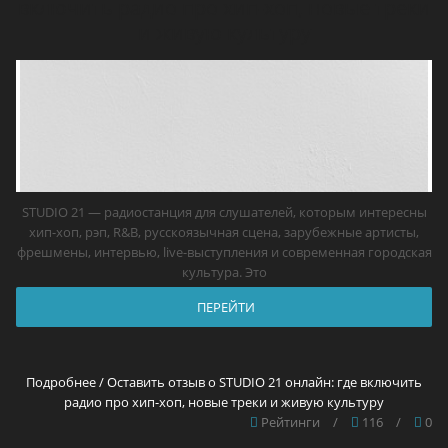
включить радио про хип-хоп, новые треки
и живую культуру
STUDIO 21 — радиостанция для слушателей, которым интересны
хип-хоп, рэп, R&B, русскоязычная сцена, зарубежные артисты,
фрешмены, интервью, live-выступления и современная городская
культура. Это
ПЕРЕЙТИ
Подробнее / Оставить отзыв о STUDIO 21 онлайн: где включить
радио про хип-хоп, новые треки и живую культуру
Рейтинги
/
116
/
0