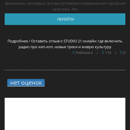
фрешмены, интервью, live-выступления и современная городская
культура. Это
ПЕРЕЙТИ
Подробнее / Оставить отзыв о STUDIO 21 онлайн: где включить
радио про хип-хоп, новые треки и живую культуру
Рейтинги
/
116
/
0
нет оценок
2.
11 прокси для Brawl Stars
в 2026 году — самые лучшие решения