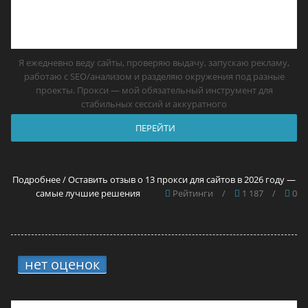
Я ежедневно веду сайты, проверяю выдачу, запускаю рекламу,
работаю с SEO/анализом и разделяю окружения под разные
проекты. Прокси — мой обязательный инструмент для
стабильных сессий и аккуратного
ПЕРЕЙТИ
Подробнее / Оставить отзыв о 13 прокси для сайтов в 2026 году —
самые лучшие решения
Рейтинги
/
1 187
/
0
нет оценок
4.
13 прокси для Telegram в
2026 году — самые лучшие решения