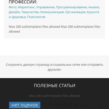
ПРОФЕССИИ:
Фото
,
Маркетинг
,
Управление
,
Программирование
,
Анализ
,
Дизайн
,
Творчество
,
Коммуникация
,
Организация
,
Красота
и здоровье
,
Психология
Max 200 subtemplates files allowed Max 200 subtemplates files
allowed
Сохранить данную страницу в социальных сетях или отправить
друзьям:
ПОЛЕЗНЫЕ СТАТЬИ
Max 200 subtemplates files allowed
нет оценок
1.
STUDIO 21 онлайн: где