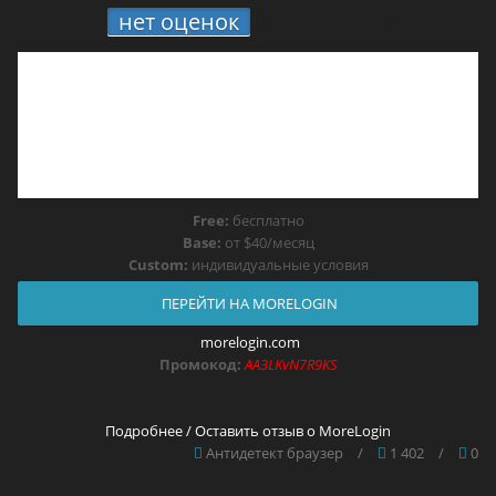
нет оценок
8.
MoreLogin
Free:
бесплатно
Base:
от $40/месяц
Custom:
индивидуальные условия
ПЕРЕЙТИ НА MORELOGIN
morelogin.com
Промокод:
AA3LKvN7R9KS
Подробнее / Оставить отзыв о MoreLogin
Антидетект браузер
/
1 402
/
0