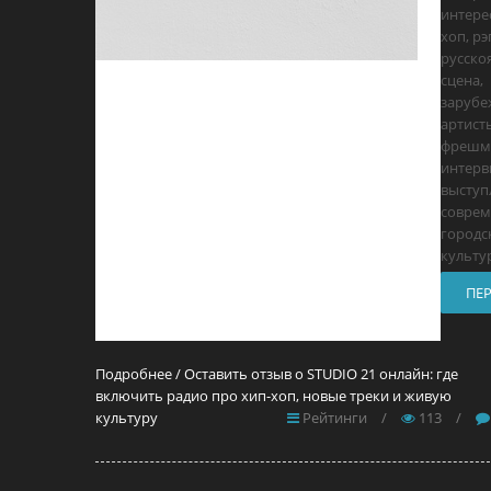
интере
хоп, рэ
русско
сцена,
заруб
артист
фрешм
интервь
выступ
соврем
городс
культур
ПЕ
Подробнее / Оставить отзыв о STUDIO 21 онлайн: где
включить радио про хип-хоп, новые треки и живую
культуру
Рейтинги
/
113
/