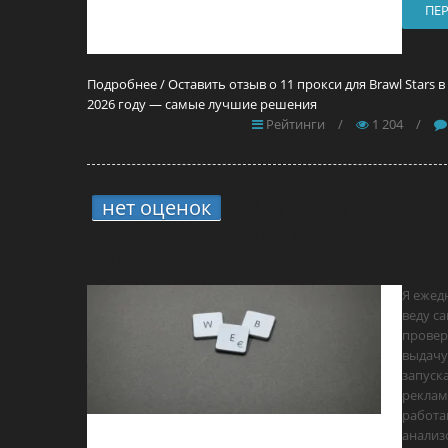
ПЕ
Подробнее / Оставить отзыв о 11 прокси для Brawl Stars в
2026 году — самые лучшие решения
Рейтинги
/
1 204
/
нет оценок
3.
13 прокси для сайто
в 2026 году — самые лучшие
решения
Я ежед
веду са
прове
выдачу
запуск
реклам
работа
анализ