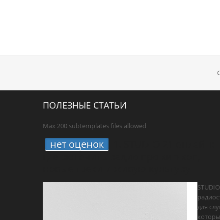
ПОЛЕЗНЫЕ СТАТЬИ
Max 200 subtemplates files allowed
нет оценок
1.
STUDIO 21 онлайн:
где включить радио про хип-хоп,
новые треки и живую культуру
STUDIO
радиос
для сл
котор