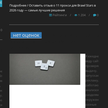
РЕЙТИ
Подробнее / Оставить отзыв о 11 прокси для Brawl Stars в
2026 году — самые лучшие решения
Рейтинги
/
1 204
/
0
0
нет оценок
3.
13 прокси для сайтов
в 2026 году — самые лучшие
решения
в
Я ежедневно
веду сайты,
проверяю
выдачу,
невно
запускаю
йты,
рекламу,
ряю
работаю с SEO
,
анализом и
аю
разделяю
у,
окружения по
ю с SEO/
разные
ом и