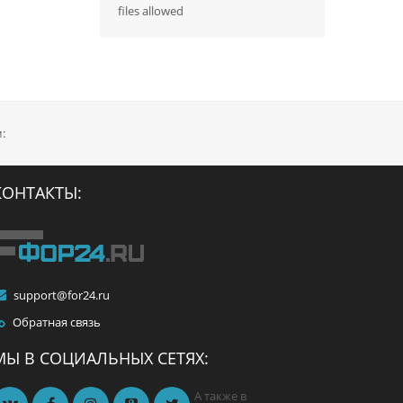
files allowed
:
КОНТАКТЫ:
support@for24.ru
Обратная связь
й,
МЫ В СОЦИАЛЬНЫХ СЕТЯХ:
-
я
А также в