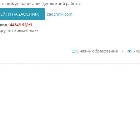
ьтаций, до написания дипломной работы.
ЕЙТИ НА ZAOCHNIK
zaochnik.com
код:
44148-53fa9
идку 6% на любой заказ
Онлайн образование
/
5 4