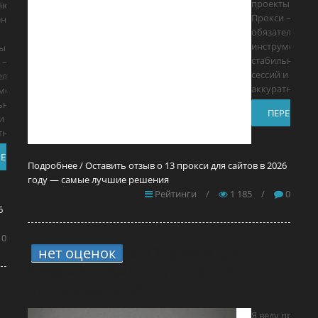
проекты.
яю
Прокси — мой
ния под
обязательный
инструмент дл
ы.
стабильных
 — мой
сессий и
ельный
аккуратного
мент для
ьных
ПЕРЕЙТИ
и
тного
РЕЙТИ
Подробнее / Оставить отзыв о 13 прокси для сайтов в 2026
году — самые лучшие решения
Рейтинги
/
1 185
/
0
6
0
нет оценок
4.
13 прокси для
Telegram в 2026 году — самые
лучшие решения
Я веду проект