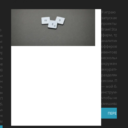
решения
Я играю и
запускаю
проекты вокру
Brawl Stars
ю и
(фарм, трейд,
аю
аналитика
ы вокруг
офферов и
tars
ивентов), держ
трейд,
несколько
ика
окружений и
в и
аккуратно
в), держу
разделяю
ько
сессии. Прокси
ний и
— мой базовы
тно
инструмент,
яю
чтобы не
. Прокси
смешивать
базовый
мент,
ПЕРЕЙТИ
не
вать