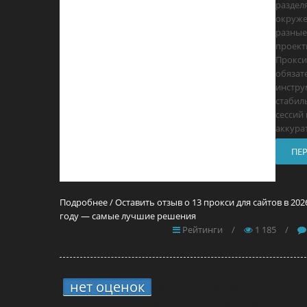
раздел
окруже
разные
проект
Прокси
обязат
инстру
стабил
сессий 
аккура
ПЕ
Подробнее / Оставить отзыв о 13 прокси для сайтов в 202
году — самые лучшие решения
Рейтинги
/
1 185
/
нет оценок
4.
13 прокси для
Telegram в 2026 году — самые