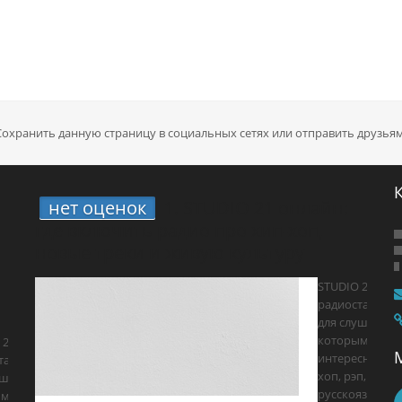
Сохранить данную страницу в социальных сетях или отправить друзьям
нет оценок
1.
STUDIO 21 онлайн:
где включить радио про хип-хоп,
новые треки и живую культуру
STUDIO 21 —
радиостанция
для слушателе
которым
 21 —
интересны хип
танция
хоп, рэп, R&B,
ушателей,
русскоязычна
ым