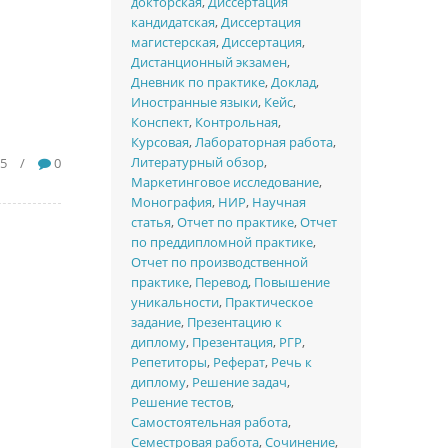
докторская
,
Диссертация
кандидатская
,
Диссертация
магистерская
,
Диссертация
,
Дистанционный экзамен
,
Дневник по практике
,
Доклад
,
Иностранные языки
,
Кейс
,
Конспект
,
Контрольная
,
Курсовая
,
Лабораторная работа
,
Литературный обзор
,
65
/
0
Маркетинговое исследование
,
Монография
,
НИР
,
Научная
статья
,
Отчет по практике
,
Отчет
по преддипломной практике
,
Отчет по производственной
практике
,
Перевод
,
Повышение
уникальности
,
Практическое
задание
,
Презентацию к
диплому
,
Презентация
,
РГР
,
Репетиторы
,
Реферат
,
Речь к
диплому
,
Решение задач
,
Решение тестов
,
Самостоятельная работа
,
Семестровая работа
,
Сочинение
,