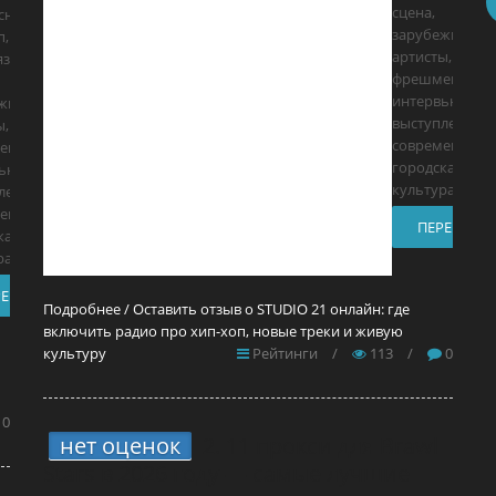
сцена,
сны хип-
зарубежные
п, R&B,
артисты,
язычная
фрешмены,
интервью, live-
ежные
выступления и
ы,
современная
ены,
городская
ю, live-
культура. Это
ления и
енная
ПЕРЕЙТИ
кая
а. Это
РЕЙТИ
Подробнее / Оставить отзыв о STUDIO 21 онлайн: где
включить радио про хип-хоп, новые треки и живую
культуру
Рейтинги
/
113
/
0
0
нет оценок
2.
11 прокси для Brawl
Stars в 2026 году — самые лучшие