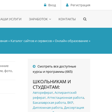
Вход
Регистрация
НАШИ УСЛУГИ
ЗАРАБОТОК
КОНТАКТЫ
авная
»
Каталог сайтов и сервисов
»
Онлайн образование
»
онние
Смотреть все доступные
е, фото,
курсы и программы (665)
ШКОЛЬНИКАМ И
СТУДЕНТАМ:
Автореферат
,
Аспирантский
реферат
,
Аттестационная работа
,
Бакалаврская работа
,
ВКР
,
Дипломная работа
,
Диссертация