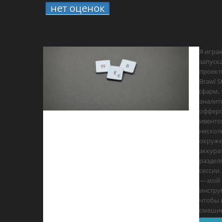
нет оценок
2.
11 прокси для Brawl
Stars в 2026 году — самые лучшие
решения
Я игра
запуск
проект
Brawl S
(фарм, 
аналит
офферо
ивенто
нескол
окруже
аккура
раздел
сессии
— мой 
инстру
чтобы 
смеши