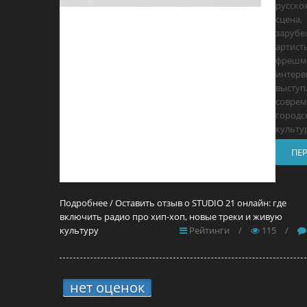
русско
сцена,
заруб
артист
фрешм
интервь
выступ
соврем
городс
культур
ПЕ
Подробнее / Оставить отзыв о STUDIO 21 онлайн: где
включить радио про хип-хоп, новые треки и живую
культуру
Рейтинги
/
115
/
нет оценок
2.
11 прокси для Brawl
Stars в 2026 году — самые лучшие