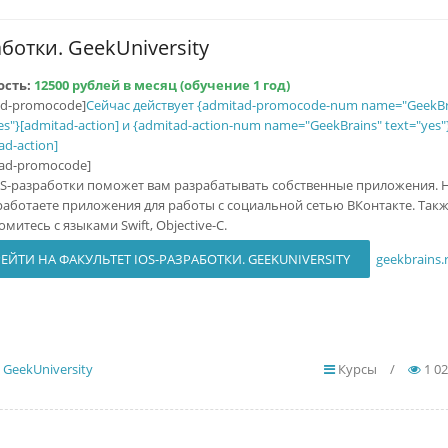
ботки. GeekUniversity
ость:
12500 рублей в месяц (обучение 1 год)
ad-promocode]
Сейчас действует {admitad-promocode-num name="GeekBr
es"}[admitad-action] и {admitad-action-num name="GeekBrains" text="yes"
ad-action]
tad-promocode]
OS-разработки поможет вам разрабатывать собственные приложения. Н
работаете приложения для работы с социальной сетью ВКонтакте. Так
митесь с языками Swift, Objective-C.
ЕЙТИ НА ФАКУЛЬТЕТ IOS-РАЗРАБОТКИ. GEEKUNIVERSITY
geekbrains.
 GeekUniversity
Курсы
/
1 0