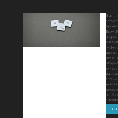
решения
Я игра
запуск
проект
Brawl S
(фарм, 
аналит
офферо
ивенто
нескол
окруже
аккура
раздел
сессии
— мой 
инстру
чтобы 
смеши
ПЕ