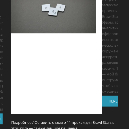
запускаю
проекты вокру
Brawl Stars
ю и
(фарм, трейд,
аю
аналитика
ы вокруг
офферов и
tars
ивентов), держ
трейд,
несколько
ика
окружений и
в и
аккуратно
в), держу
разделяю
ько
сессии. Прокси
ний и
— мой базовы
тно
инструмент,
яю
чтобы не
. Прокси
смешивать
базовый
мент,
ПЕРЕЙТИ
не
вать
РЕЙТИ
Подробнее / Оставить отзыв о 11 прокси для Brawl Stars в
2026 году — самые лучшие решения