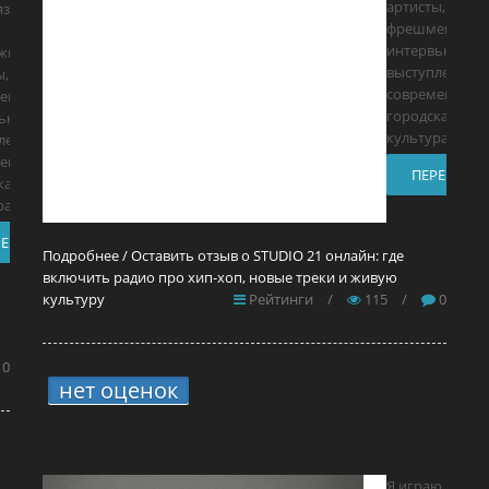
артисты,
язычная
фрешмены,
интервью, live-
ежные
выступления и
ы,
современная
ены,
городская
ю, live-
культура. Это
ления и
енная
ПЕРЕЙТИ
кая
а. Это
РЕЙТИ
Подробнее / Оставить отзыв о STUDIO 21 онлайн: где
включить радио про хип-хоп, новые треки и живую
культуру
Рейтинги
/
115
/
0
0
нет оценок
2.
11 прокси для Brawl
Stars в 2026 году — самые лучшие
решения
Я играю и