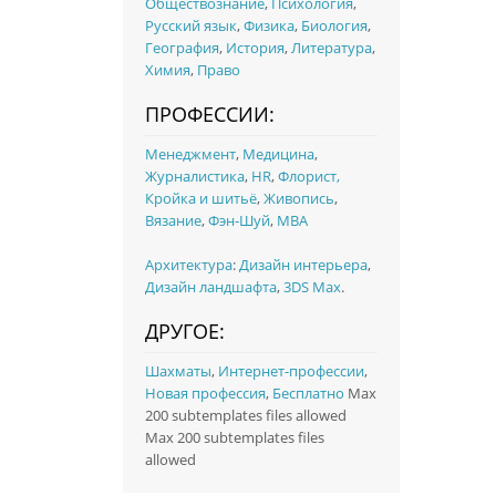
Обществознание
,
Психология
,
Русский язык
,
Физика
,
Биология
,
География
,
История
,
Литература
,
Химия
,
Право
ПРОФЕССИИ:
Менеджмент
,
Медицина
,
Журналистика
,
HR
,
Флорист,
Кройка и шитьё
,
Живопись
,
Вязание
,
Фэн-Шуй
,
MBA
Архитектура
:
Дизайн интерьера
,
Дизайн ландшафта
,
3DS Max
.
ДРУГОЕ:
Шахматы
,
Интернет-профессии
,
Новая профессия
,
Бесплатно
Max
200 subtemplates files allowed
Max 200 subtemplates files
allowed