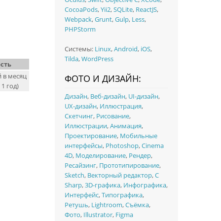
CocoaPods
,
Yii2
,
SQLite
,
ReactJS
,
Webpack
,
Grunt
,
Gulp
,
Less
,
PHPStorm
Системы:
Linux
,
Android
,
iOS
,
Tilda
,
WordPress
сть
 в месяц
ФОТО И ДИЗАЙН:
1 год)
Дизайн
,
Веб-дизайн
,
UI‑дизайн
,
UX‑дизайн
,
Иллюстрация
,
Скетчинг
,
Рисование
,
Иллюстрации
,
Анимация
,
Проектирование
,
Мобильные
интерфейсы
,
Photoshop
,
Cinema
4D
,
Моделирование
,
Рендер
,
Ресайзинг
,
Прототипирование
,
Sketch
,
Векторный редактор
,
C
Sharp
,
3D-графика
,
Инфографика
,
Интерфейс
,
Типографика
,
Ретушь
,
Lightroom
,
Съёмка
,
Фото
,
Illustrator
,
Figma