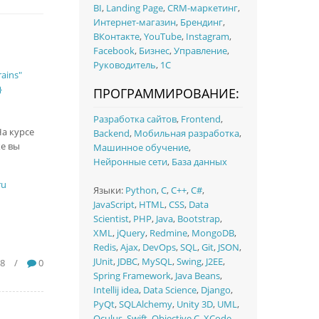
BI
,
Landing Page
,
CRM-маркетинг
,
Интернет-магазин
,
Брендинг
,
ВКонтакте
,
YouTube
,
Instagram
,
Facebook
,
Бизнес
,
Управление
,
Руководитель
,
1C
ains"
}
ПРОГРАММИРОВАНИЕ:
Разработка сайтов
,
Frontend
,
а курсе
Backend
,
Мобильная разработка
,
же вы
Машинное обучение
,
Нейронные сети
,
База данных
ru
Языки:
Python
,
C
,
C++
,
C#
,
JavaScript
,
HTML
,
CSS
,
Data
Scientist
,
PHP
,
Java
,
Bootstrap
,
XML
,
jQuery
,
Redmine
,
MongoDB
,
Redis
,
Ajax
,
DevOps
,
SQL
,
Git
,
JSON
,
JUnit
,
JDBC
,
MySQL
,
Swing
,
J2EE
,
28
/
0
Spring Framework
,
Java Beans
,
Intellij idea
,
Data Science
,
Django
,
PyQt
,
SQLAlchemy
,
Unity 3D
,
UML
,
Oculus
,
Swift
,
Objective C
,
XCode
,