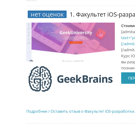
нет оценок
1.
Факультет iOS-разра
Стоим
[admit
text="y
[/admit
[/admi
Курс I
вы раз
познако
ПЕР
Подробнее / Оставить отзыв о Факультет iOS-разработки.