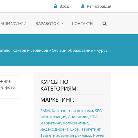
Вход
Регистрация
НАШИ УСЛУГИ
ЗАРАБОТОК
КОНТАКТЫ
аталог сайтов и сервисов
»
Онлайн образование
»
Курсы
»
КУРСЫ ПО
онние
е, фото,
КАТЕГОРИЯМ:
МАРКЕТИНГ:
SMM
,
Контекстная реклама
,
SEO-
оптимизация
,
Аналитика
,
CPA-
маркетинг
,
Копирайтинг
,
Яндекс.Директ
,
Excel
,
Таргетинг
,
Таргетированная реклама
,
Power