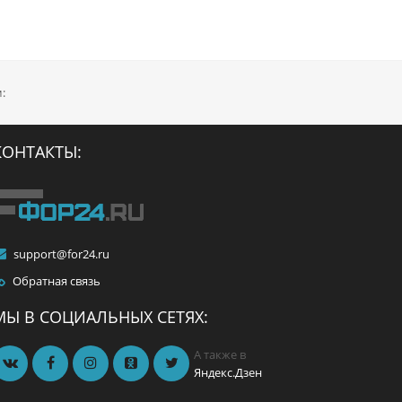
:
КОНТАКТЫ:
support@for24.ru
Обратная связь
й,
МЫ В СОЦИАЛЬНЫХ СЕТЯХ:
-
я
А также в
Яндекс.Дзен