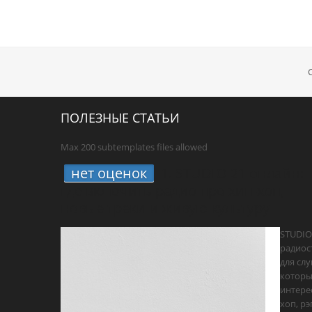
ПОЛЕЗНЫЕ СТАТЬИ
Max 200 subtemplates files allowed
нет оценок
1.
STUDIO 21 онлайн:
где включить радио про хип-хоп,
новые треки и живую культуру
STUDIO
радиос
для сл
котор
интере
хоп, рэ