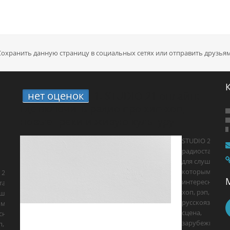
Сохранить данную страницу в социальных сетях или отправить друзьям
нет оценок
1.
STUDIO 21 онлайн:
где включить радио про хип-хоп,
новые треки и живую культуру
STUDIO 21 —
радиостанция
для слушателе
которым
 21 —
интересны хип
танция
хоп, рэп, R&B,
ушателей,
русскоязычна
ым
сцена,
сны хип-
зарубежные
п, R&B,