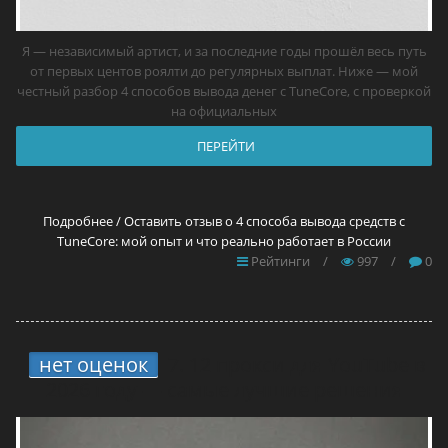
Я — независимый артист, и за последние годы прошёл весь путь
от первых центов роялти до регулярных выплат. Ниже — мой
честный разбор 4 способов вывода денег с TuneCore, с проверкой
на официальных
ПЕРЕЙТИ
Подробнее / Оставить отзыв о 4 способа вывода средств с
TuneCore: мой опыт и что реально работает в России
Рейтинги
/
997
/
0
нет оценок
7.
12 прокси для YouTube в
2026 году — самые лучшие решения