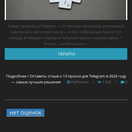
Я веду проекты в Telegram — от личных каналов до рекламных
кампаний и автоответчиков — и без стабильных прокси тут
никуда. В первую очередь я покупаю прокси именно здесь —
Proxys , а мобильные —
ПЕРЕЙТИ
Подробнее / Оставить отзыв о 13 прокси для Telegram в 2026 году
— самые лучшие решения
Рейтинги
/
1 022
/
0
нет оценок
5.
4 способа вывода средств
с ONErpm: мой опыт и что реально
работает в России