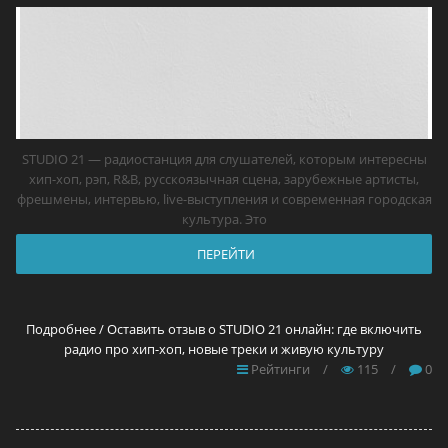
STUDIO 21 — радиостанция для слушателей, которым интересны
хип-хоп, рэп, R&B, русскоязычная сцена, зарубежные артисты,
фрешмены, интервью, live-выступления и современная городская
культура. Это
ПЕРЕЙТИ
Подробнее / Оставить отзыв о STUDIO 21 онлайн: где включить
радио про хип-хоп, новые треки и живую культуру
Рейтинги
/
115
/
0