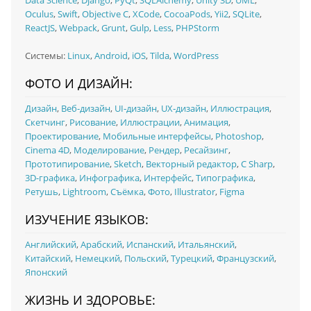
Data Science
,
Django
,
PyQt
,
SQLAlchemy
,
Unity 3D
,
UML
,
Oculus
,
Swift
,
Objective C
,
XCode
,
CocoaPods
,
Yii2
,
SQLite
,
ReactJS
,
Webpack
,
Grunt
,
Gulp
,
Less
,
PHPStorm
Системы:
Linux
,
Android
,
iOS
,
Tilda
,
WordPress
ФОТО И ДИЗАЙН:
Дизайн
,
Веб-дизайн
,
UI‑дизайн
,
UX‑дизайн
,
Иллюстрация
,
Скетчинг
,
Рисование
,
Иллюстрации
,
Анимация
,
Проектирование
,
Мобильные интерфейсы
,
Photoshop
,
Cinema 4D
,
Моделирование
,
Рендер
,
Ресайзинг
,
Прототипирование
,
Sketch
,
Векторный редактор
,
C Sharp
,
3D-графика
,
Инфографика
,
Интерфейс
,
Типографика
,
Ретушь
,
Lightroom
,
Съёмка
,
Фото
,
Illustrator
,
Figma
ИЗУЧЕНИЕ ЯЗЫКОВ:
Английский
,
Арабский
,
Испанский
,
Итальянский
,
Китайский
,
Немецкий
,
Польский
,
Турецкий
,
Французский
,
Японский
ЖИЗНЬ И ЗДОРОВЬЕ: