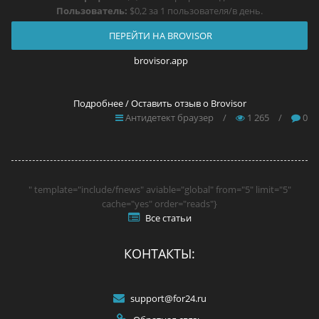
Пользователь:
$0,2 за 1 пользователя/в день.
ПЕРЕЙТИ НА BROVISOR
brovisor.app
Подробнее / Оставить отзыв о Brovisor
Антидетект браузер
/
1 265
/
0
" template="include/fnews" aviable="global" from="5" limit="5"
cache="yes" order="reads"}
Все статьи
КОНТАКТЫ:
support@for24.ru