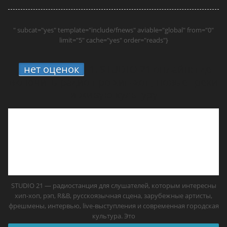
" subcat="yes" template="include/fnews" aviable="global" from="0"
limit="5" cache="yes" order="reads"}
нет оценок
1.
STUDIO 21 онлайн: где
включить радио про хип-хоп, новые треки
и живую культуру
STUDIO 21 — радиостанция для слушателей, которым интересны
хип-хоп, рэп, R&B, русскоязычная сцена, зарубежные артисты,
фрешмены, интервью, live-выступления и современная городская
культура. Это