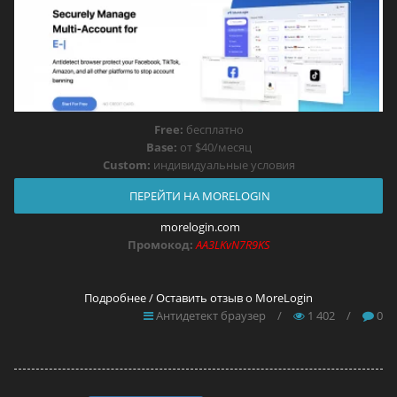
Free:
бесплатно
Base:
от $40/месяц
Custom:
индивидуальные условия
ПЕРЕЙТИ НА MORELOGIN
morelogin.com
Промокод:
AA3LKvN7R9KS
Подробнее / Оставить отзыв о MoreLogin
Антидетект браузер
/
1 402
/
0