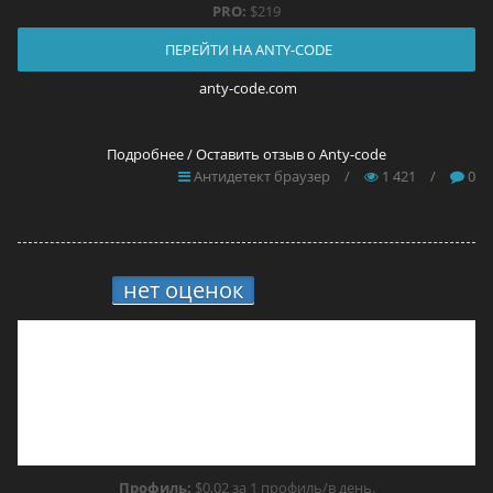
PRO:
$219
ПЕРЕЙТИ НА ANTY-CODE
anty-code.com
Подробнее / Оставить отзыв о Anty-code
Антидетект браузер
/
1 421
/
0
нет оценок
10.
Brovisor
Профиль:
$0,02 за 1 профиль/в день.