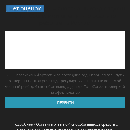
нет оценок
6.
4 способа вывода средств
с TuneCore: мой опыт и что реально
работает в России
Я — независимый артист, и за последние годы прошёл весь путь
от первых центов роялти до регулярных выплат. Ниже — мой
честный разбор 4 способов вывода денег с TuneCore, с проверкой
на официальных
ПЕРЕЙТИ
Подробнее / Оставить отзыв о 4 способа вывода средств с