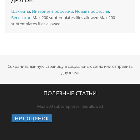
ДРУГОЕ:
Шахматы
,
Интернет-профессии
,
Новая профессия
,
Бесплатно
Max 200 subtemplates files allowed Max 200
subtemplates files allowed
Сохранить данную страницу в социальных сетях или отправить
друзьям:
ПОЛЕЗНЫЕ СТАТЬИ
Max 200 subtemplates files allowed
нет оценок
1.
STUDIO 21 онлайн: где
включить радио про хип-хоп, новые треки
и живую культуру