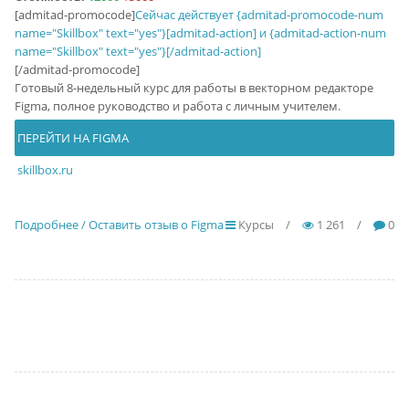
[admitad-promocode]
Сейчас действует {admitad-promocode-num
name="Skillbox" text="yes"}[admitad-action] и {admitad-action-num
name="Skillbox" text="yes"}[/admitad-action]
[/admitad-promocode]
Готовый 8-недельный курс для работы в векторном редакторе
Figma, полное руководство и работа с личным учителем.
ПЕРЕЙТИ НА FIGMA
skillbox.ru
Подробнее / Оставить отзыв о Figma
Курсы
/
1 261
/
0