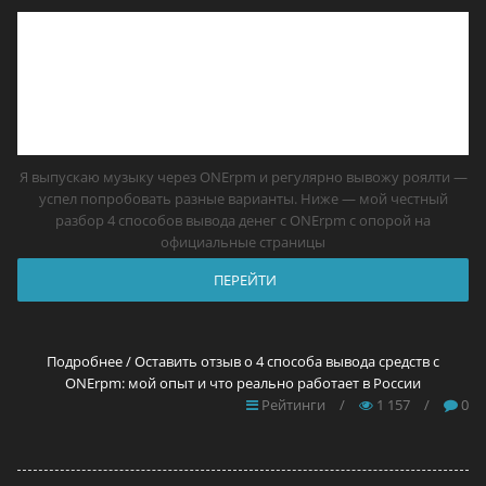
Я выпускаю музыку через ONErpm и регулярно вывожу роялти —
успел попробовать разные варианты. Ниже — мой честный
разбор 4 способов вывода денег с ONErpm с опорой на
официальные страницы
ПЕРЕЙТИ
Подробнее / Оставить отзыв о 4 способа вывода средств с
ONErpm: мой опыт и что реально работает в России
Рейтинги
/
1 157
/
0