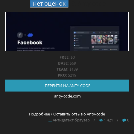
нет оценок
9.
Anty-code
FREE:
$0
BASE:
$69
TEAM:
$139
PRO:
$219
ПЕРЕЙТИ НА ANTY-CODE
anty-code.com
Подробнее / Оставить отзыв о Anty-code
Антидетект браузер
/
1 421
/
0