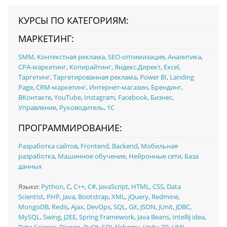
КУРСЫ ПО КАТЕГОРИЯМ:
МАРКЕТИНГ:
SMM
,
Контекстная реклама
,
SEO-оптимизация
,
Аналитика
,
CPA-маркетинг
,
Копирайтинг
,
Яндекс.Директ
,
Excel
,
Таргетинг
,
Таргетированная реклама
,
Power BI
,
Landing
Page
,
CRM-маркетинг
,
Интернет-магазин
,
Брендинг
,
ВКонтакте
,
YouTube
,
Instagram
,
Facebook
,
Бизнес
,
Управление
,
Руководитель
,
1C
ПРОГРАММИРОВАНИЕ:
Разработка сайтов
,
Frontend
,
Backend
,
Мобильная
разработка
,
Машинное обучение
,
Нейронные сети
,
База
данных
Языки:
Python
,
C
,
C++
,
C#
,
JavaScript
,
HTML
,
CSS
,
Data
Scientist
,
PHP
,
Java
,
Bootstrap
,
XML
,
jQuery
,
Redmine
,
MongoDB
,
Redis
,
Ajax
,
DevOps
,
SQL
,
Git
,
JSON
,
JUnit
,
JDBC
,
MySQL
,
Swing
,
J2EE
,
Spring Framework
,
Java Beans
,
Intellij idea
,