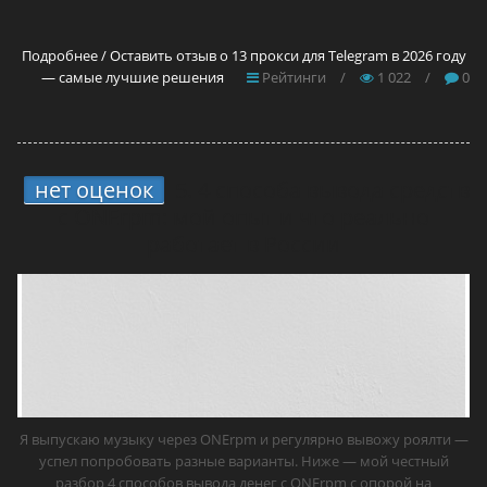
Подробнее / Оставить отзыв о 13 прокси для Telegram в 2026 году
— самые лучшие решения
Рейтинги
/
1 022
/
0
нет оценок
5.
4 способа вывода средств
с ONErpm: мой опыт и что реально
работает в России
Я выпускаю музыку через ONErpm и регулярно вывожу роялти —
успел попробовать разные варианты. Ниже — мой честный
разбор 4 способов вывода денег с ONErpm с опорой на