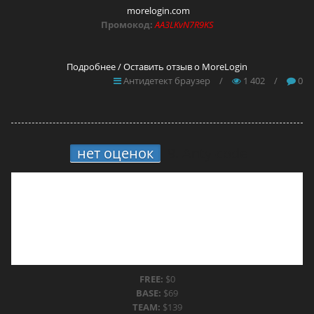
morelogin.com
Промокод:
AA3LKvN7R9KS
Подробнее / Оставить отзыв о MoreLogin
Антидетект браузер
/
1 402
/
0
нет оценок
9.
Anty-code
FREE:
$0
BASE:
$69
TEAM:
$139