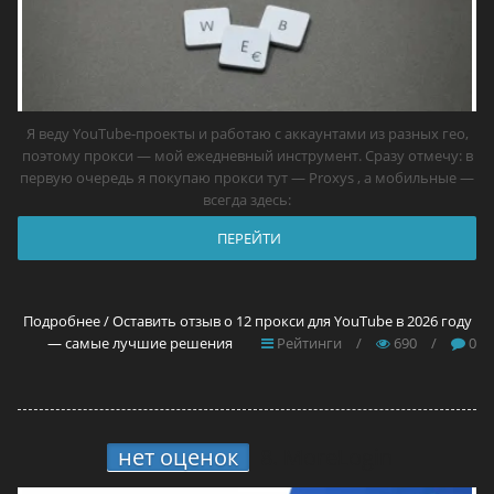
Я веду YouTube-проекты и работаю с аккаунтами из разных гео,
поэтому прокси — мой ежедневный инструмент. Сразу отмечу: в
первую очередь я покупаю прокси тут — Proxys , а мобильные —
всегда здесь:
ПЕРЕЙТИ
Подробнее / Оставить отзыв о 12 прокси для YouTube в 2026 году
— самые лучшие решения
Рейтинги
/
690
/
0
нет оценок
8.
MoreLogin