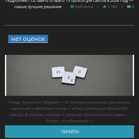
Подробнее / Оставить отзыв о 13 прокси для сайтов в 2026 году —
самые лучшие решения
Рейтинги
/
1 187
/
0
нет оценок
4.
13 прокси для Telegram в
2026 году — самые лучшие решения
Я веду проекты в Telegram — от личных каналов до рекламных
кампаний и автоответчиков — и без стабильных прокси тут
никуда. В первую очередь я покупаю прокси именно здесь —
Proxys , а мобильные —
ПЕРЕЙТИ