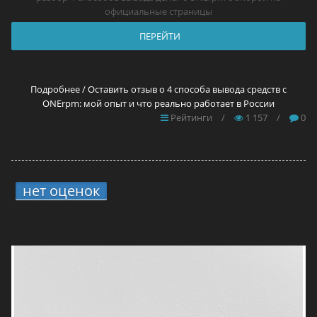
официальные страницы
ПЕРЕЙТИ
Подробнее / Оставить отзыв о 4 способа вывода средств с
ONErpm: мой опыт и что реально работает в России
Рейтинги
/
1 157
/
0
нет оценок
6.
4 способа вывода средств
с TuneCore: мой опыт и что реально
работает в России