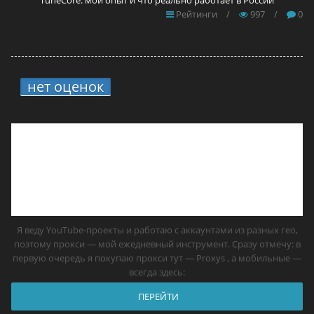
TuneCore: мой опыт и что реально работает в России
Рейтинги
/
997
/
0
нет оценок
7.
12 прокси для YouTube в
2026 году — самые лучшие решения
Я веду YouTube-проекты и работаю с аккаунтами из разных гео,
поэтому прокси — мой ежедневный инструмент. Сразу отмечу: в
первую очередь я покупаю прокси тут — Proxys , а мобильные —
всегда здесь:
ПЕРЕЙТИ