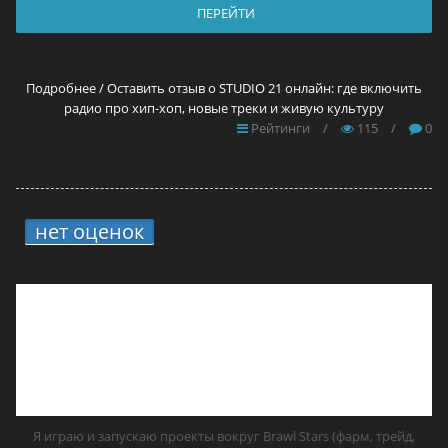
ПЕРЕЙТИ
Подробнее / Оставить отзыв о STUDIO 21 онлайн: где включить
радио про хип-хоп, новые треки и живую культуру
Рейтинги
/
115
/
0
нет оценок
2.
11 прокси для Brawl Stars
в 2026 году — самые лучшие решения
Я играю и запускаю проекты вокруг Brawl Stars (фарм, трейд,