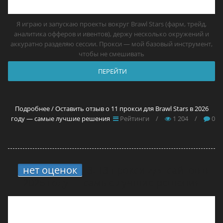
Я играю и запускаю проекты вокруг Brawl Stars (фарм, трейд,
аналитика офферов и ивентов), держу несколько окружений и
аккуратно разделяю сессии. Прокси — мой базовый инструмент,
чтобы не смешивать
ПЕРЕЙТИ
Подробнее / Оставить отзыв о 11 прокси для Brawl Stars в 2026
году — самые лучшие решения
Рейтинги
/
1 204
/
0
нет оценок
3.
13 прокси для сайтов в
2026 году — самые лучшие решения