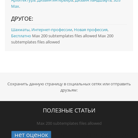
Архитектура
:
Дизайн интерьера
,
Дизайн ландшафта
,
3DS
Max
.
ДРУГОЕ:
Шахматы
,
Интернет-профессии
,
Новая профессия
,
Бесплатно
Max 200 subtemplates files allowed Max 200
subtemplates files allowed
Сохранить данную страницу в социальных сетях или отправить
друзьям:
ПОЛЕЗНЫЕ СТАТЬИ
Max 200 subtemplates files allowed
нет оценок
1.
STUDIO 21 онлайн: где