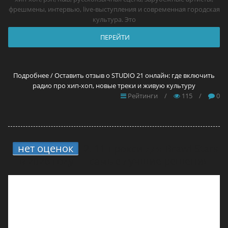
фрешмены, интервью, live-выступления и современная городская
культура. Это
ПЕРЕЙТИ
Подробнее / Оставить отзыв о STUDIO 21 онлайн: где включить
радио про хип-хоп, новые треки и живую культуру
Рейтинги
/
115
/
0
нет оценок
2.
11 прокси для Brawl Stars
в 2026 году — самые лучшие решения