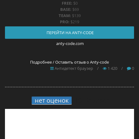
FREE:
$0
BASE:
$69
TEAM:
$139
PRO:
$219
ПЕРЕЙТИ НА ANTY-CODE
anty-code.com
Подробнее / Оставить отзыв о Anty-code
Антидетект браузер
/
1 420
/
0
нет оценок
10.
Brovisor