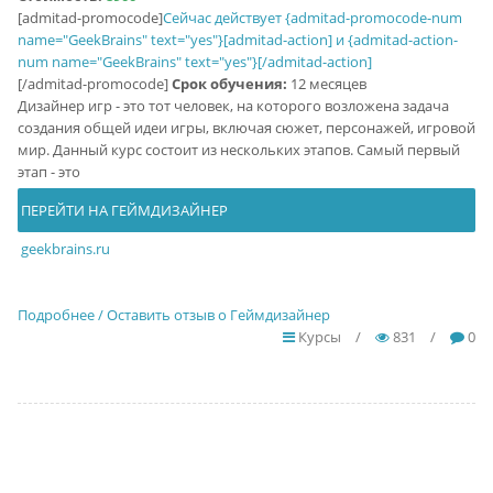
[admitad-promocode]
Сейчас действует {admitad-promocode-num
name="GeekBrains" text="yes"}[admitad-action] и {admitad-action-
num name="GeekBrains" text="yes"}[/admitad-action]
[/admitad-promocode]
Срок обучения:
12 месяцев
Дизайнер игр - это тот человек, на которого возложена задача
создания общей идеи игры, включая сюжет, персонажей, игровой
мир. Данный курс состоит из нескольких этапов. Самый первый
этап - это
ПЕРЕЙТИ НА ГЕЙМДИЗАЙНЕР
geekbrains.ru
Подробнее / Оставить отзыв о Геймдизайнер
Курсы
/
831
/
0