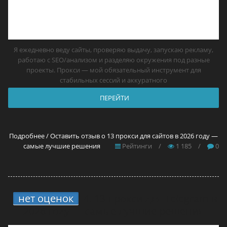
Я ежедневно веду сайты, проверяю выдачу, запускаю рекламу,
работаю с SEO/анализом и разделяю окружения под разные
проекты. Прокси — мой обязательный инструмент для
стабильных сессий и аккуратного
ПЕРЕЙТИ
Подробнее / Оставить отзыв о 13 прокси для сайтов в 2026 году —
самые лучшие решения
Рейтинги
/
1 185
/
0
нет оценок
4.
13 прокси для Telegram в
2026 году — самые лучшие решения