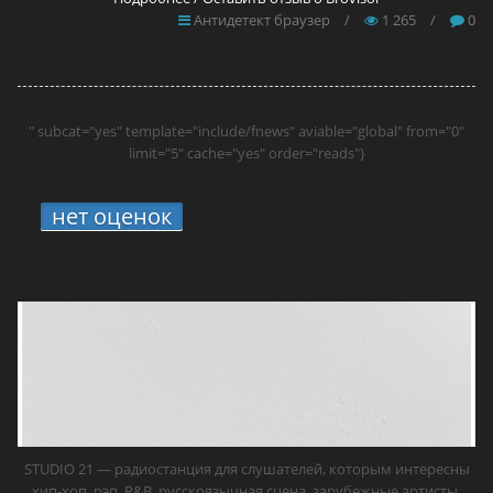
Антидетект браузер
/
1 265
/
0
" subcat="yes" template="include/fnews" aviable="global" from="0"
limit="5" cache="yes" order="reads"}
нет оценок
1.
STUDIO 21 онлайн: где
включить радио про хип-хоп, новые треки
и живую культуру
STUDIO 21 — радиостанция для слушателей, которым интересны
хип-хоп, рэп, R&B, русскоязычная сцена, зарубежные артисты,