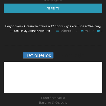
всегда здесь:
ПЕРЕЙТИ
Подробнее / Оставить отзыв о 12 прокси для YouTube в 2026 году
— самые лучшие решения
Рейтинги
/
690
/
0
нет оценок
8.
MoreLogin
Free:
бесплатно
Base:
от $40/месяц