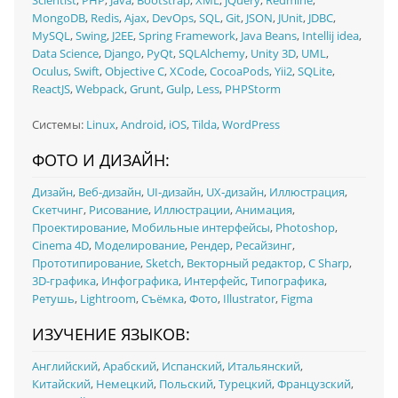
Scientist
,
PHP
,
Java
,
Bootstrap
,
XML
,
jQuery
,
Redmine
,
MongoDB
,
Redis
,
Ajax
,
DevOps
,
SQL
,
Git
,
JSON
,
JUnit
,
JDBC
,
MySQL
,
Swing
,
J2EE
,
Spring Framework
,
Java Beans
,
Intellij idea
,
Data Science
,
Django
,
PyQt
,
SQLAlchemy
,
Unity 3D
,
UML
,
Oculus
,
Swift
,
Objective C
,
XCode
,
CocoaPods
,
Yii2
,
SQLite
,
ReactJS
,
Webpack
,
Grunt
,
Gulp
,
Less
,
PHPStorm
Системы:
Linux
,
Android
,
iOS
,
Tilda
,
WordPress
ФОТО И ДИЗАЙН:
Дизайн
,
Веб-дизайн
,
UI‑дизайн
,
UX‑дизайн
,
Иллюстрация
,
Скетчинг
,
Рисование
,
Иллюстрации
,
Анимация
,
Проектирование
,
Мобильные интерфейсы
,
Photoshop
,
Cinema 4D
,
Моделирование
,
Рендер
,
Ресайзинг
,
Прототипирование
,
Sketch
,
Векторный редактор
,
C Sharp
,
3D-графика
,
Инфографика
,
Интерфейс
,
Типографика
,
Ретушь
,
Lightroom
,
Съёмка
,
Фото
,
Illustrator
,
Figma
ИЗУЧЕНИЕ ЯЗЫКОВ:
Английский
,
Арабский
,
Испанский
,
Итальянский
,
Китайский
,
Немецкий
,
Польский
,
Турецкий
,
Французский
,