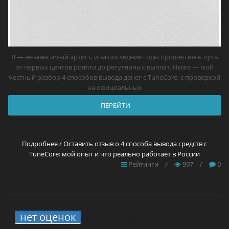
Я — независимый артист, и за последние годы прошёл весь путь
от первых центов роялти до регулярных выплат. Ниже — мой
честный разбор 4 способов вывода денег с TuneCore, с проверкой
на официальных
ПЕРЕЙТИ
Подробнее / Оставить отзыв о 4 способа вывода средств с
TuneCore: мой опыт и что реально работает в России
Рейтинги
/
997
/
0
нет оценок
7.
12 прокси для YouTube в