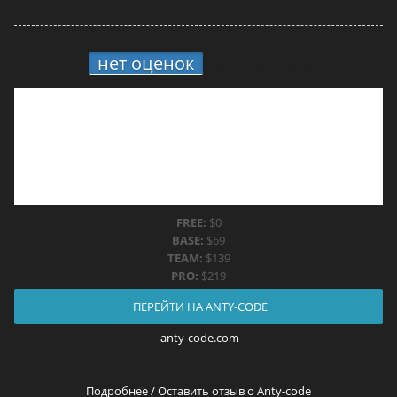
нет оценок
9.
Anty-code
FREE:
$0
BASE:
$69
TEAM:
$139
PRO:
$219
ПЕРЕЙТИ НА ANTY-CODE
anty-code.com
Подробнее / Оставить отзыв о Anty-code