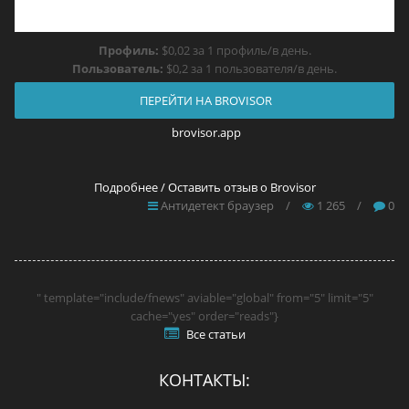
Профиль:
$0,02 за 1 профиль/в день.
Пользователь:
$0,2 за 1 пользователя/в день.
ПЕРЕЙТИ НА BROVISOR
brovisor.app
Подробнее / Оставить отзыв о Brovisor
Антидетект браузер
/
1 265
/
0
" template="include/fnews" aviable="global" from="5" limit="5"
cache="yes" order="reads"}
Все статьи
КОНТАКТЫ: