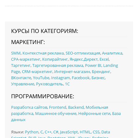
КУРСЫ ПО КАТЕГОРИЯМ:
МАРКЕТИНГ:
SMM
,
Контекстная реклама
,
SEO-оптимизация
,
Аналитика
,
CPA-маркетинг
,
Копирайтинг
,
Яндекс.Директ
,
Excel
,
Таргетинг
,
Таргетированная реклама
,
Power BI
,
Landing
Page
,
CRM-маркетинг
,
Интернет-магазин
,
Брендинг
,
ВКонтакте
,
YouTube
,
Instagram
,
Facebook
,
Бизнес
,
Управление
,
Руководитель
,
1C
ПРОГРАММИРОВАНИЕ:
Разработка сайтов
,
Frontend
,
Backend
,
Мобильная
разработка
,
Машинное обучение
,
Нейронные сети
,
База
данных
Языки:
Python
,
C
,
C++
,
C#
,
JavaScript
,
HTML
,
CSS
,
Data