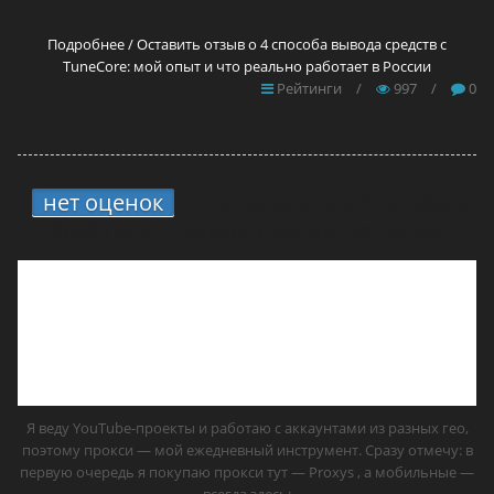
Подробнее / Оставить отзыв о 4 способа вывода средств с
TuneCore: мой опыт и что реально работает в России
Рейтинги
/
997
/
0
нет оценок
7.
12 прокси для YouTube в
2026 году — самые лучшие решения
Я веду YouTube-проекты и работаю с аккаунтами из разных гео,
поэтому прокси — мой ежедневный инструмент. Сразу отмечу: в
первую очередь я покупаю прокси тут — Proxys , а мобильные —