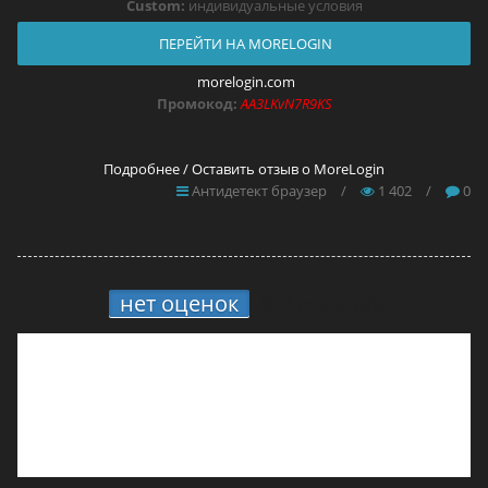
Custom:
индивидуальные условия
ПЕРЕЙТИ НА MORELOGIN
morelogin.com
Промокод:
AA3LKvN7R9KS
Подробнее / Оставить отзыв о MoreLogin
Антидетект браузер
/
1 402
/
0
нет оценок
9.
Anty-code