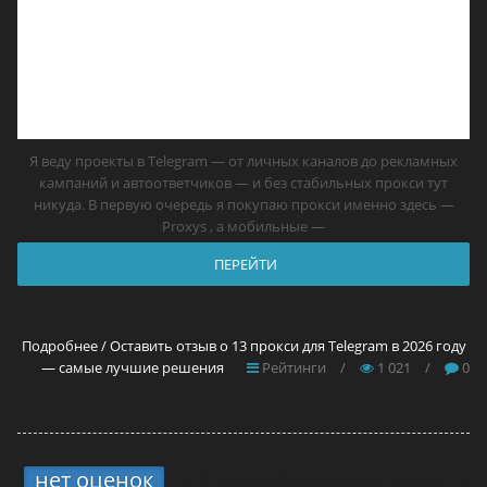
Я веду проекты в Telegram — от личных каналов до рекламных
кампаний и автоответчиков — и без стабильных прокси тут
никуда. В первую очередь я покупаю прокси именно здесь —
Proxys , а мобильные —
ПЕРЕЙТИ
Подробнее / Оставить отзыв о 13 прокси для Telegram в 2026 году
— самые лучшие решения
Рейтинги
/
1 021
/
0
нет оценок
5.
4 способа вывода средств