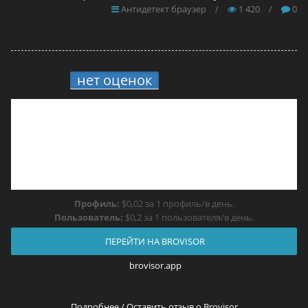
Антидетект браузер
/
1 420
/
0
нет оценок
10.
Brovisor
Профиль:
$0,02 за 1 профиль/в день.
Пользователь:
$0,2 за 1 пользователя/в день.
ПЕРЕЙТИ НА BROVISOR
brovisor.app
Подробнее / Оставить отзыв о Brovisor