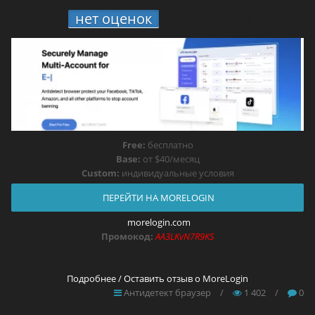
нет оценок
8.
MoreLogin
Free:
бесплатно
Base:
от $40/месяц
Custom:
индивидуальные условия
ПЕРЕЙТИ НА MORELOGIN
morelogin.com
Промокод:
AA3LKvN7R9KS
Подробнее / Оставить отзыв о MoreLogin
Антидетект браузер
/
1 402
/
0