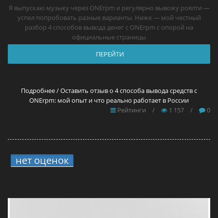
Я выпускаю музыку через ONErpm и регулярно вывожу роялти —
успел попробовать разные варианты. Ниже — мой честный
разбор 4 способов вывода денег с ONErpm с опорой на
официальные страницы
ПЕРЕЙТИ
Подробнее / Оставить отзыв о 4 способа вывода средств с
ONErpm: мой опыт и что реально работает в России
Рейтинги
/
1 157
/
0
нет оценок
6.
4 способа вывода средств
с TuneCore: мой опыт и что реально
работает в России