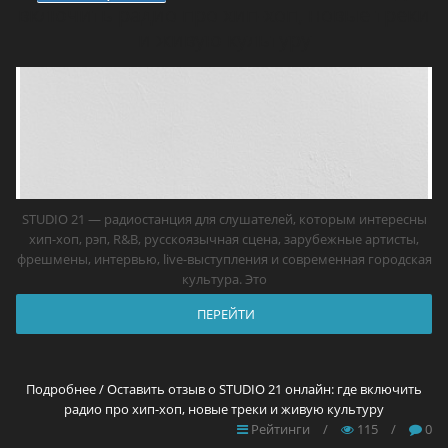
включить радио про хип-хоп, новые треки
и живую культуру
STUDIO 21 — радиостанция для слушателей, которым интересны
хип-хоп, рэп, R&B, русскоязычная сцена, зарубежные артисты,
фрешмены, интервью, live-выступления и современная городская
культура. Это
ПЕРЕЙТИ
Подробнее / Оставить отзыв о STUDIO 21 онлайн: где включить
радио про хип-хоп, новые треки и живую культуру
Рейтинги
/
115
/
0