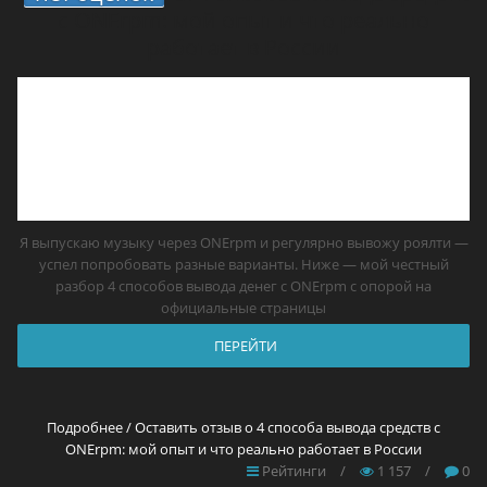
с ONErpm: мой опыт и что реально
работает в России
Я выпускаю музыку через ONErpm и регулярно вывожу роялти —
успел попробовать разные варианты. Ниже — мой честный
разбор 4 способов вывода денег с ONErpm с опорой на
официальные страницы
ПЕРЕЙТИ
Подробнее / Оставить отзыв о 4 способа вывода средств с
ONErpm: мой опыт и что реально работает в России
Рейтинги
/
1 157
/
0