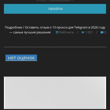
Proxys , а мобильные —
ПЕРЕЙТИ
Подробнее / Оставить отзыв о 13 прокси для Telegram в 2026 году
— самые лучшие решения
Рейтинги
/
1 021
/
0
нет оценок
5.
4 способа вывода средств
с ONErpm: мой опыт и что реально
работает в России