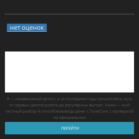
нет оценок
6.
4 способа вывода средств
с TuneCore: мой опыт и что реально
работает в России
Я — независимый артист, и за последние годы прошёл весь путь
от первых центов роялти до регулярных выплат. Ниже — мой
честный разбор 4 способов вывода денег с TuneCore, с проверкой
на официальных
ПЕРЕЙТИ