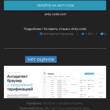
ПЕРЕЙТИ НА ANTY-CODE
anty-code.com
Подробнее / Оставить отзыв о Anty-code
Антидетект браузер
/
1 421
/
0
нет оценок
10.
Brovisor
Профиль:
$0,02 за 1 профиль/в день.
Пользователь:
$0,2 за 1 пользователя/в день.