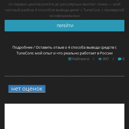
от первых центов роялти до регулярных выплат. Ниже — мой
честный разбор 4 способов вывода денег с TuneCore, с проверкой
на официальных
ПЕРЕЙТИ
Подробнее / Оставить отзыв о 4 способа вывода средств с
TuneCore: мой опыт и что реально работает в России
Рейтинги
/
997
/
0
нет оценок
7.
12 прокси для YouTube в
2026 году — самые лучшие решения