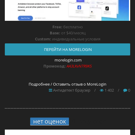
Free:
бесплатно
Base:
от $40/месяц
Custom:
индивидуальные условия
ПЕРЕЙТИ НА MORELOGIN
morelogin.com
Промокод:
AA3LKvN7R9KS
Подробнее / Оставить отзыв о MoreLogin
Антидетект браузер
/
1 402
/
0
нет оценок
9.
Anty-code