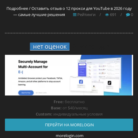
Подробнее / Оставить отзыв о 12 прокси для YouTube в 2026 году
— самые лучшие решения
Рейтинги
/
691
/
0
нет оценок
8.
MoreLogin
Free:
бесплатно
Base:
от $40/месяц
Custom:
индивидуальные условия
ПЕРЕЙТИ НА MORELOGIN
morelogin.com