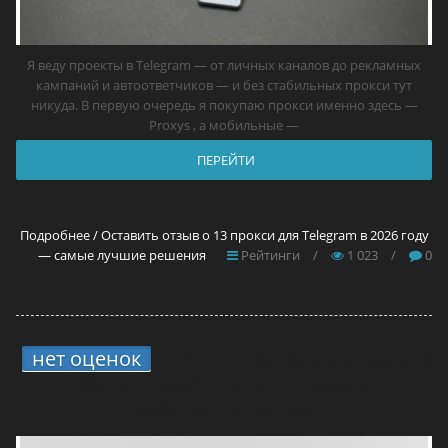
Я веду проекты в Telegram — от личных каналов до рекламных
кампаний и автоответчиков — и без стабильных прокси тут
никуда. В первую очередь я покупаю прокси именно здесь —
Proxys , а мобильные —
ПЕРЕЙТИ
Подробнее / Оставить отзыв о 13 прокси для Telegram в 2026 году
— самые лучшие решения
Рейтинги
/
1 023
/
0
нет оценок
5.
4 способа вывода средств
с ONErpm: мой опыт и что реально
работает в России