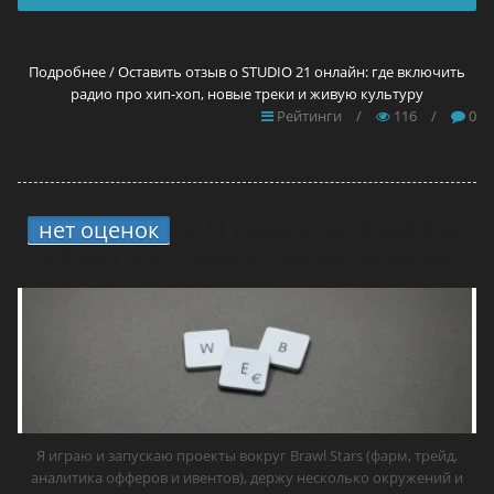
Подробнее / Оставить отзыв о STUDIO 21 онлайн: где включить
радио про хип-хоп, новые треки и живую культуру
Рейтинги
/
116
/
0
нет оценок
2.
11 прокси для Brawl Stars
в 2026 году — самые лучшие решения
Я играю и запускаю проекты вокруг Brawl Stars (фарм, трейд,
аналитика офферов и ивентов), держу несколько окружений и