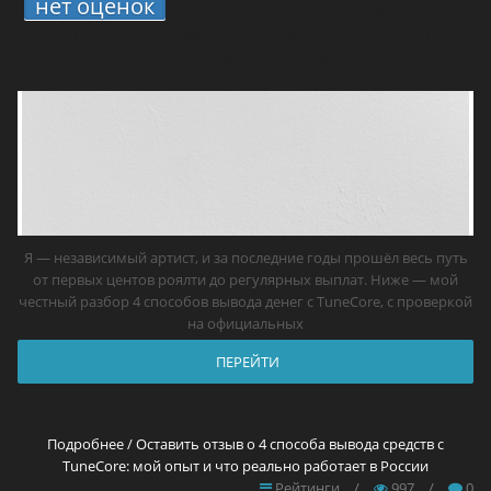
нет оценок
6.
4 способа вывода средств
с TuneCore: мой опыт и что реально
работает в России
Я — независимый артист, и за последние годы прошёл весь путь
от первых центов роялти до регулярных выплат. Ниже — мой
честный разбор 4 способов вывода денег с TuneCore, с проверкой
на официальных
ПЕРЕЙТИ
Подробнее / Оставить отзыв о 4 способа вывода средств с
TuneCore: мой опыт и что реально работает в России
Рейтинги
/
997
/
0