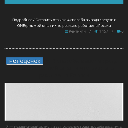
Подробнее / Оставить отзыв о 4 способа вывода средств с
ONErpm: мой опыт и что реально работает в России
Рейтинги
/
1 157
/
0
нет оценок
6.
4 способа вывода средств
с TuneCore: мой опыт и что реально
работает в России
Я — независимый артист, и за последние годы прошёл весь путь