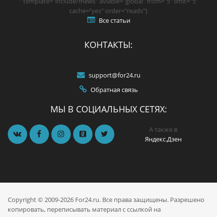
" template="include/fnews" aviable="global" from="5" limit="5"
cache="yes" order="reads"}
Все статьи
КОНТАКТЫ:
support@for24.ru
Обратная связь
МЫ В СОЦИАЛЬНЫХ СЕТЯХ:
А также в
Яндекс.Дзен
Copyright © 2009-2026 For24.ru. Все права защищены. Разрешено
копировать, переписывать материал с ссылкой на