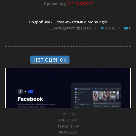
Промокод:
AA3LKvN7R9KS
Подробнее / Оставить отзыв о MoreLogin
Антидетект браузер
/
1 402
/
0
нет оценок
9.
Anty-code
FREE:
$0
BASE:
$69
TEAM:
$139
PRO:
$219