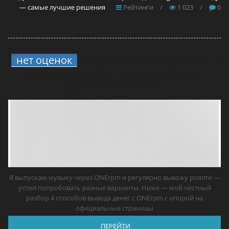
— самые лучшие решения
Рейтинги
/
1 023
/
0
нет оценок
5.
4 способа вывода средств
с ONErpm: мой опыт и что реально
работает в России
Я выпускаю музыку через ONErpm и регулярно вывожу роялти —
успел попробовать разные варианты. Ниже — мой честный
разбор 4 способов вывода денег с ONErpm с опорой на
официальные страницы
ПЕРЕЙТИ