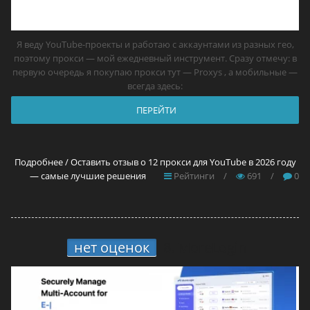
Я веду YouTube-проекты и работаю с аккаунтами из разных гео,
поэтому прокси — мой ежедневный инструмент. Сразу отмечу: в
первую очередь я покупаю прокси тут — Proxys , а мобильные —
всегда здесь:
ПЕРЕЙТИ
Подробнее / Оставить отзыв о 12 прокси для YouTube в 2026 году
— самые лучшие решения
Рейтинги
/
691
/
0
нет оценок
8.
MoreLogin