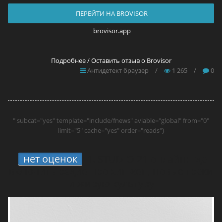
ПЕРЕЙТИ НА BROVISOR
brovisor.app
Подробнее / Оставить отзыв о Brovisor
Антидетект браузер
/
1 265
/
0
" subcat="yes" template="include/fnews" aviable="global" from="0"
limit="5" cache="yes" order="reads"}
нет оценок
1.
STUDIO 21 онлайн: где
включить радио про хип-хоп, новые треки
и живую культуру