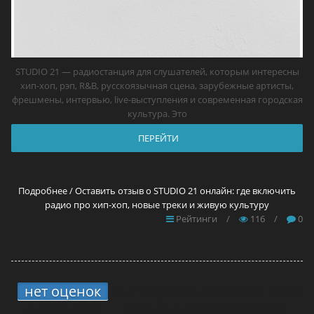
STUDIO 21 — радиостанция для слушателей, которым интересны
хип-хоп, рэп, R&B, русскоязычная сцена, зарубежные артисты,
фрешмены, интервью, live-выступления и современная городская
культура. Это
ПЕРЕЙТИ
Подробнее / Оставить отзыв о STUDIO 21 онлайн: где включить
радио про хип-хоп, новые треки и живую культуру
Рейтинги
/
116
/
0
нет оценок
2.
11 прокси для Brawl Stars
в 2026 году — самые лучшие решения