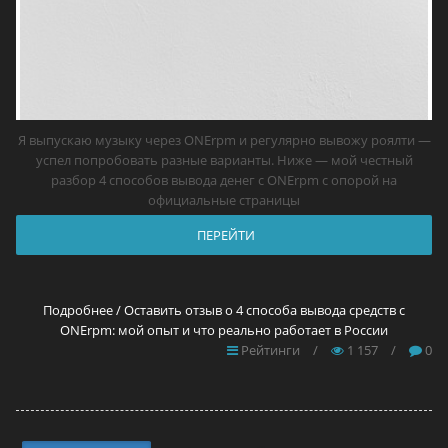
Я выпускаю музыку через ONErpm и регулярно вывожу роялти —
успел попробовать разные варианты. Ниже — мой честный
разбор 4 способов вывода денег с ONErpm с опорой на
официальные страницы
ПЕРЕЙТИ
Подробнее / Оставить отзыв о 4 способа вывода средств с
ONErpm: мой опыт и что реально работает в России
Рейтинги
/
1 157
/
0