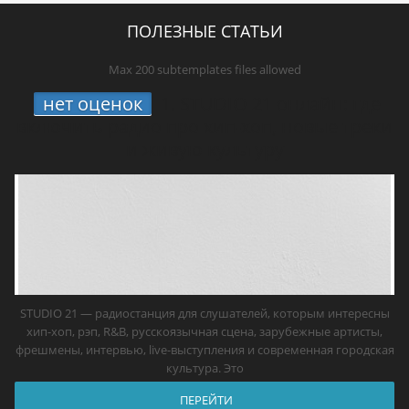
ПОЛЕЗНЫЕ СТАТЬИ
Max 200 subtemplates files allowed
нет оценок
1.
STUDIO 21 онлайн: где
включить радио про хип-хоп, новые треки
и живую культуру
STUDIO 21 — радиостанция для слушателей, которым интересны
хип-хоп, рэп, R&B, русскоязычная сцена, зарубежные артисты,
фрешмены, интервью, live-выступления и современная городская
культура. Это
ПЕРЕЙТИ