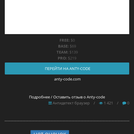
FREE:
$0
BASE:
$69
TEAM:
$139
PRO:
$219
ПЕРЕЙТИ НА ANTY-CODE
anty-code.com
Подробнее / Оставить отзыв о Anty-code
Антидетект браузер
/
1 421
/
0
нет оценок
10.
Brovisor