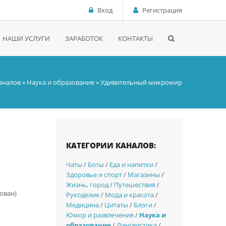
Вход
Регистрация
НАШИ УСЛУГИ
ЗАРАБОТОК
КОНТАКТЫ
каналов
»
Наука и образование
» Удивительный микромир
КАТЕГОРИИ КАНАЛОВ:
Чаты
/
Боты
/
Еда и напитки
/
Здоровье и спорт
/
Магазины
/
Жизнь, город
/
Путешествия
/
ован)
Рукоделие
/
Мода и красота
/
Медицина
/
Цитаты
/
Блоги
/
Юмор и развлечения
/
Наука и
образование
/
Лингвистика
/