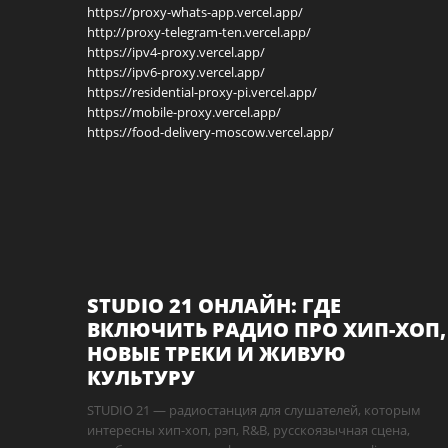
https://proxy-whats-app.vercel.app/
http://proxy-telegram-ten.vercel.app/
https://ipv4-proxy.vercel.app/
https://ipv6-proxy.vercel.app/
https://residential-proxy-pi.vercel.app/
https://mobile-proxy.vercel.app/
https://food-delivery-moscow.vercel.app/
STUDIO 21 ОНЛАЙН: ГДЕ
ВКЛЮЧИТЬ РАДИО ПРО ХИП-ХОП,
НОВЫЕ ТРЕКИ И ЖИВУЮ
КУЛЬТУРУ
STUDIO 21 — радиостанция для слушателей, которым
интересны хип-хоп, рэп, R&B, русскоязычная сцена,