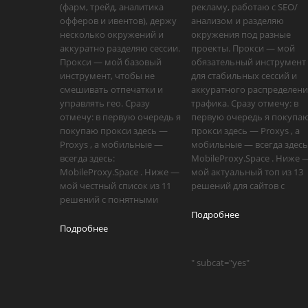
(фарм, трейд, аналитика
рекламу, работаю с SEO/
офферов и ивентов), держу
анализом и разделяю
несколько окружений и
окружения под разные
аккуратно разделяю сессии.
проекты. Прокси — мой
Прокси — мой базовый
обязательный инструмент
инструмент, чтобы не
для стабильных сессий и
смешивать отпечатки и
аккуратного распределен
управлять гео. Сразу
трафика. Сразу отмечу: в
отмечу: в первую очередь я
первую очередь я покупа
покупаю прокси здесь —
прокси здесь — Proxys , а
Proxys , а мобильные —
мобильные — всегда здесь
всегда здесь:
MobileProxy.Space . Ниже 
MobileProxy.Space . Ниже —
мой актуальный топ из 13
мой честный список из 11
решений для сайтов с
решений с понятными
Подробнее
Подробнее
" subcat="yes"