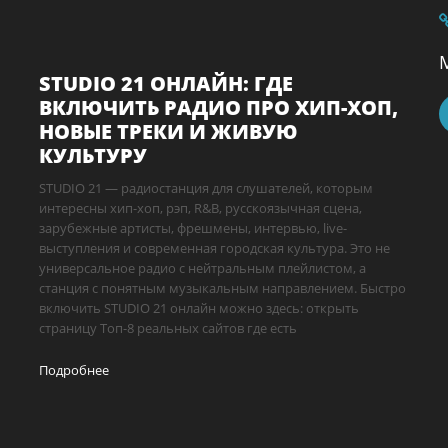
STUDIO 21 ОНЛАЙН: ГДЕ
ВКЛЮЧИТЬ РАДИО ПРО ХИП-ХОП,
НОВЫЕ ТРЕКИ И ЖИВУЮ
КУЛЬТУРУ
STUDIO 21 — радиостанция для слушателей, которым
интересны хип-хоп, рэп, R&B, русскоязычная сцена,
зарубежные артисты, фрешмены, интервью, live-
выступления и современная городская культура. Это не
универсальное радио с нейтральным плейлистом, а
станция с понятным музыкальным направлением. Быстро
включить STUDIO 21 онлайн можно здесь: открыть
страницу Топ-8 реальных сайтов где есть
Подробнее