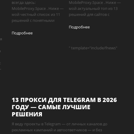
всегда здесь:
MobileProxy.Space . Ниже —
MobileProxy.Space . Ниже —
мой актуальный топ из 13
мой честный список из 11
решений для сайтов с
решений с понятными
Подробнее
Подробнее
ия
" template="include/fnews"
ю
:
—
13 ПРОКСИ ДЛЯ TELEGRAM В 2026
ГОДУ — САМЫЕ ЛУЧШИЕ
РЕШЕНИЯ
Я веду проекты в Telegram — от личных каналов до
рекламных кампаний и автоответчиков — и без