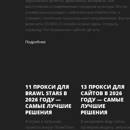
зарубежные артисты, фрешмены, интервью, live-
выступления и современная городская культура. Это не
универсальное радио с нейтральным плейлистом, а
станция с понятным музыкальным направлением. Быстр
включить STUDIO 21 онлайн можно здесь: открыть
страницу Топ-8 реальных сайтов где есть
Подробнее
11 ПРОКСИ ДЛЯ
13 ПРОКСИ ДЛЯ
BRAWL STARS В
САЙТОВ В 2026
2026 ГОДУ —
ГОДУ — САМЫЕ
САМЫЕ ЛУЧШИЕ
ЛУЧШИЕ
РЕШЕНИЯ
РЕШЕНИЯ
Я играю и запускаю
Я ежедневно веду сайты,
проекты вокруг Brawl Stars
проверяю выдачу, запуск