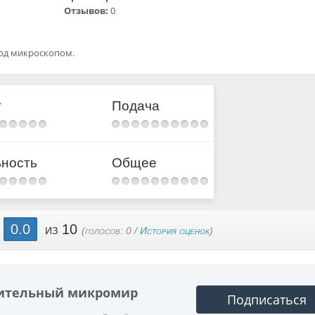
Отзывов:
0
од микроскопом.
т
Подача
ьность
Общее
0.0
из 10
(голосов:
0
/
История оценок
)
вительный микромир
Подписаться