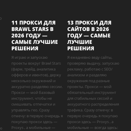
о
11 ПРОКСИ ДЛЯ
13 ПРОКСИ ДЛЯ
BRAWL STARS В
САЙТОВ В 2026
2026 ГОДУ —
ГОДУ — САМЫЕ
САМЫЕ ЛУЧШИЕ
ЛУЧШИЕ
РЕШЕНИЯ
РЕШЕНИЯ
Я играю и запускаю
Я ежедневно веду сайты,
проекты вокруг Brawl Stars
проверяю выдачу, запускаю
(фарм, трейд, аналитика
рекламу, работаю с SEO/
офферов и ивентов), держу
анализом и разделяю
несколько окружений и
окружения под разные
аккуратно разделяю сессии.
проекты. Прокси — мой
Прокси — мой базовый
обязательный инструмент
инструмент, чтобы не
для стабильных сессий и
смешивать отпечатки и
аккуратного распределения
управлять гео. Сразу
трафика. Сразу отмечу: в
отмечу: в первую очередь я
первую очередь я покупаю
покупаю прокси здесь —
прокси здесь — Proxys , а
Proxys , а мобильные —
мобильные — всегда здесь:
аю