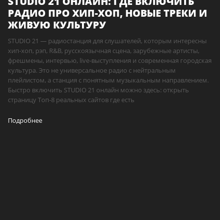
STUDIO 21 ОНЛАЙН: ГДЕ ВКЛЮЧИТЬ
РАДИО ПРО ХИП-ХОП, НОВЫЕ ТРЕКИ И
ЖИВУЮ КУЛЬТУРУ
STUDIO 21 — радиостанция для слушателей, которым интересны
хип-хоп, рэп, R&B, русскоязычная сцена, зарубежные артисты,
фрешмены, интервью, live-выступления и современная городская
культура. Это не универсальное радио с нейтральным
плейлистом, а станция с понятным музыкальным направлением.
Быстро включить STUDIO 21 онлайн можно здесь: открыть
страницу Топ-8 реальных сайтов где есть
Подробнее