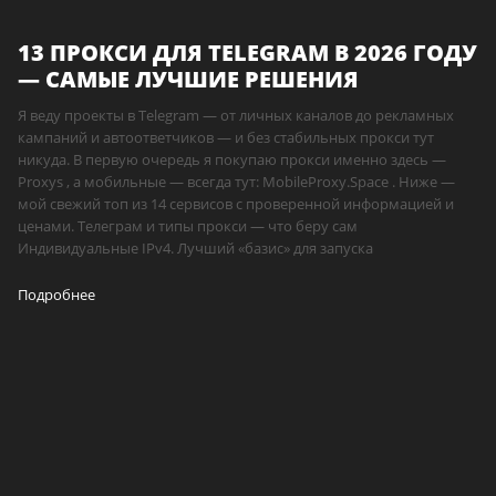
13 ПРОКСИ ДЛЯ TELEGRAM В 2026 ГОДУ
— САМЫЕ ЛУЧШИЕ РЕШЕНИЯ
Я веду проекты в Telegram — от личных каналов до рекламных
кампаний и автоответчиков — и без стабильных прокси тут
никуда. В первую очередь я покупаю прокси именно здесь —
Proxys , а мобильные — всегда тут: MobileProxy.Space . Ниже —
мой свежий топ из 14 сервисов с проверенной информацией и
ценами. Телеграм и типы прокси — что беру сам
Индивидуальные IPv4. Лучший «базис» для запуска
Подробнее