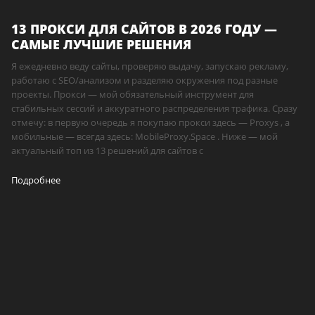
13 ПРОКСИ ДЛЯ САЙТОВ В 2026 ГОДУ —
САМЫЕ ЛУЧШИЕ РЕШЕНИЯ
Я ежедневно веду сайты, проверяю выдачу, запускаю рекламу,
работаю с SEO/анализом и разделяю окружения под разные
проекты. Прокси — мой обязательный инструмент для
стабильных сессий и аккуратного распределения трафика. Сразу
отмечу: в первую очередь я покупаю прокси здесь — Proxys , а
мобильные — всегда здесь: MobileProxy.Space . Ниже — мой
актуальный топ из 13 решений для сайтов с
Подробнее