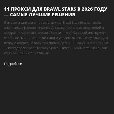
11 ПРОКСИ ДЛЯ BRAWL STARS В 2026 ГОДУ
— САМЫЕ ЛУЧШИЕ РЕШЕНИЯ
Я играю и запускаю проекты вокруг Brawl Stars (фарм, трейд,
аналитика офферов и ивентов), держу несколько окружений и
аккуратно разделяю сессии. Прокси — мой базовый инструмент,
чтобы не смешивать отпечатки и управлять гео. Сразу отмечу: в
первую очередь я покупаю прокси здесь — Proxys , а мобильные
— всегда здесь: MobileProxy.Space . Ниже — мой честный список
из 11 решений с понятными
Подробнее