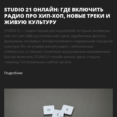
STUDIO 21 ОНЛАЙН: ГДЕ ВКЛЮЧИТЬ
РАДИО ПРО ХИП-ХОП, НОВЫЕ ТРЕКИ И
ЖИВУЮ КУЛЬТУРУ
STUDIO 21 — радиостанция для слушателей, которым интересны
хип-хоп, рэп, R&B, русскоязычная сцена, зарубежные артисты,
фрешмены, интервью, live-выступления и современная городская
культура. Это не универсальное радио с нейтральным
плейлистом, а станция с понятным музыкальным направлением.
Быстро включить STUDIO 21 онлайн можно здесь: открыть
страницу Топ-8 реальных сайтов где есть
Подробнее