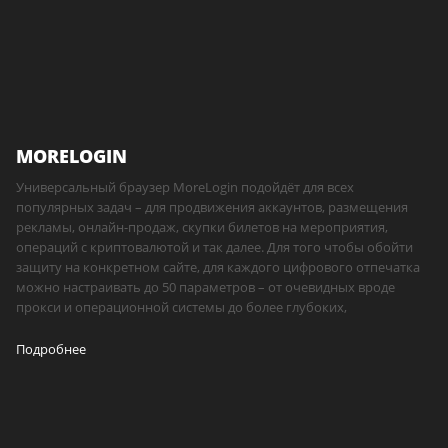
MORELOGIN
Универсальный браузер MoreLogin подойдёт для всех
популярных задач – для продвижения аккаунтов, размещения
рекламы, онлайн-продаж, скупки билетов на мероприятия,
операций с криптовалютой и так далее. Для того чтобы обойти
защиту на конкретном сайте, для каждого цифрового отпечатка
можно настраивать до 50 параметров – от очевидных вроде
прокси и операционной системы до более глубоких,
Подробнее