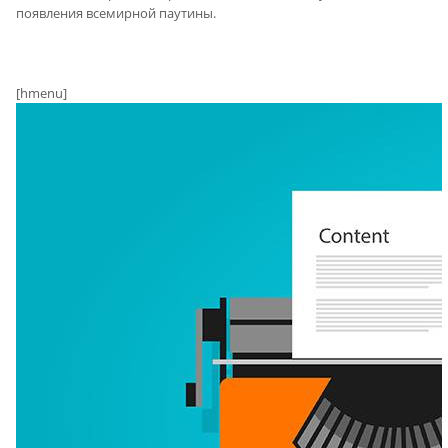
появления всемирной паутины.
[hmenu]