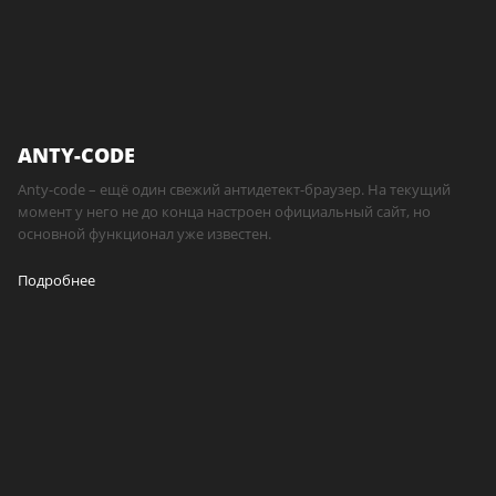
ANTY-CODE
Anty-code – ещё один свежий антидетект-браузер. На текущий
момент у него не до конца настроен официальный сайт, но
основной функционал уже известен.
Подробнее