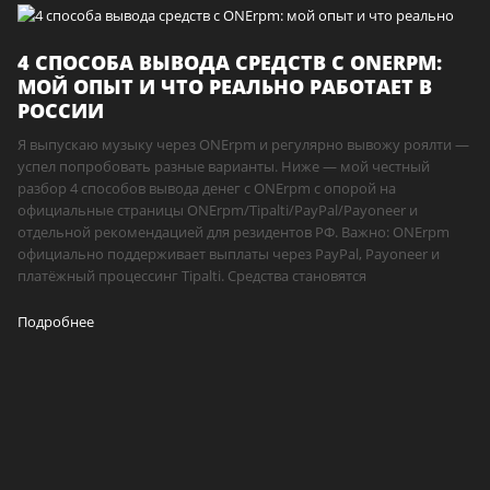
4 СПОСОБА ВЫВОДА СРЕДСТВ С ONERPM:
МОЙ ОПЫТ И ЧТО РЕАЛЬНО РАБОТАЕТ В
РОССИИ
Я выпускаю музыку через ONErpm и регулярно вывожу роялти —
успел попробовать разные варианты. Ниже — мой честный
разбор 4 способов вывода денег с ONErpm с опорой на
официальные страницы ONErpm/Tipalti/PayPal/Payoneer и
отдельной рекомендацией для резидентов РФ. Важно: ONErpm
официально поддерживает выплаты через PayPal, Payoneer и
платёжный процессинг Tipalti. Средства становятся
Подробнее