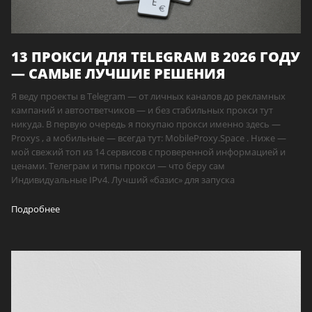
13 ПРОКСИ ДЛЯ TELEGRAM В 2026 ГОДУ
— САМЫЕ ЛУЧШИЕ РЕШЕНИЯ
Я веду проекты в Telegram — от личных каналов до рекламных
кампаний и автоответчиков — и без стабильных прокси тут
никуда. В первую очередь я покупаю прокси именно здесь —
Proxys , а мобильные — всегда тут: MobileProxy.Space . Ниже —
мой свежий топ из 14 сервисов с проверенной информацией и
ценами. Телеграм и типы прокси — что беру сам
Индивидуальные IPv4. Лучший «базис» для запуска
Подробнее