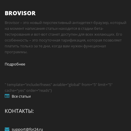
BROVISOR
Brovisor – это новый перспективный антидетект-браузер, который
на момент написания статьи находится в стадии бета-
тестирования и вот-вот станет доступен для всех желающих. Его
особенность – это посуточная тарификация, которая позволяет
платить только за те дни, когда вам нужен функционал
программы.
Подробнее
" template="include/fnews" aviable="global" from="5" limit="5"
cache="yes" order="reads"}
Все статьи
КОНТАКТЫ:
support@for24.ru