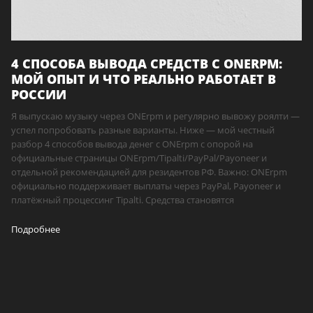
4 СПОСОБА ВЫВОДА СРЕДСТВ С ONERPM:
МОЙ ОПЫТ И ЧТО РЕАЛЬНО РАБОТАЕТ В
РОССИИ
Я выпускаю музыку через ONErpm и регулярно вывожу роялти —
успел попробовать разные варианты. Ниже — мой честный
разбор 4 способов вывода денег с ONErpm с опорой на
официальные страницы ONErpm/Tipalti/PayPal/Payoneer и
отдельной рекомендацией для резидентов РФ. Важно: ONErpm
официально поддерживает выплаты через PayPal, Payoneer и
платёжный процессинг Tipalti. Средства становятся
Подробнее