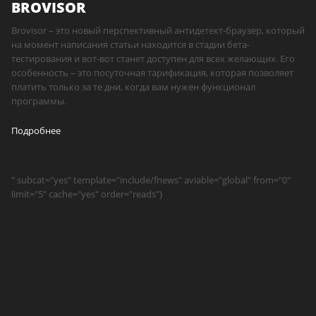
BROVISOR
Brovisor – это новый перспективный антидетект-браузер, который
на момент написания статьи находится в стадии бета-
тестирования и вот-вот станет доступен для всех желающих. Его
особенность – это посуточная тарификация, которая позволяет
платить только за те дни, когда вам нужен функционал
программы.
Подробнее
" subcat="yes" template="include/fnews" aviable="global" from="0"
limit="5" cache="yes" order="reads"}