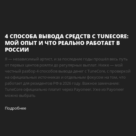
4 СПОСОБА ВЫВОДА СРЕДСТВ С TUNECORE:
МОЙ ОПЫТ И ЧТО РЕАЛЬНО РАБОТАЕТ В
РОССИИ
Я — независимый артист, и за последние годы прошёл весь путь
от первых центов роялти до регулярных выплат. Ниже — мой
честный разбор 4 способов вывода денег с TuneCore, с проверкой
на официальных источниках и отдельным фокусом на том, что
работает для резидентов РФ в 2026 году. Важное замечание:
TuneCore официально платит через Payoneer. Уже из Payoneer
можно выбрать
Подробнее