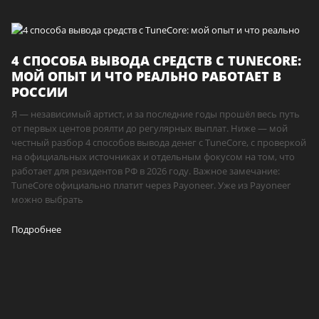
4 СПОСОБА ВЫВОДА СРЕДСТВ С TUNECORE:
МОЙ ОПЫТ И ЧТО РЕАЛЬНО РАБОТАЕТ В
РОССИИ
Я — независимый артист, и за последние годы прошёл весь путь
от первых центов роялти до регулярных выплат. Ниже — мой
честный разбор 4 способов вывода денег с TuneCore, с проверкой
на официальных источниках и отдельным фокусом на том, что
работает для резидентов РФ в 2026 году. Важное замечание:
TuneCore официально платит через Payoneer. Уже из Payoneer
можно выбрать
Подробнее