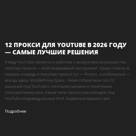
12 ПРОКСИ ДЛЯ YOUTUBE В 2026 ГОДУ
— САМЫЕ ЛУЧШИЕ РЕШЕНИЯ
Я веду YouTube-проекты и работаю с аккаунтами из разных гео,
поэтому прокси — мой ежедневный инструмент. Сразу отмечу: в
первую очередь я покупаю прокси тут — Proxys , а мобильные —
всегда здесь: MobileProxy.Space . Ниже собрал мои топ-12
решений под YouTube с честными ценами и понятными
плюсами/минусами. Какие типы прокси рекомендую под
YouTube Индивидуальные IPv4. Надёжный вариант для
Подробнее