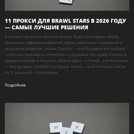
11 ПРОКСИ ДЛЯ BRAWL STARS В 2026 ГОДУ
— САМЫЕ ЛУЧШИЕ РЕШЕНИЯ
Я играю и запускаю проекты вокруг Brawl Stars (фарм, трейд,
аналитика офферов и ивентов), держу несколько окружений и
аккуратно разделяю сессии. Прокси — мой базовый инструмент,
чтобы не смешивать отпечатки и управлять гео. Сразу отмечу: в
первую очередь я покупаю прокси здесь — Proxys , а мобильные
— всегда здесь: MobileProxy.Space . Ниже — мой честный список
из 11 решений с понятными
Подробнее