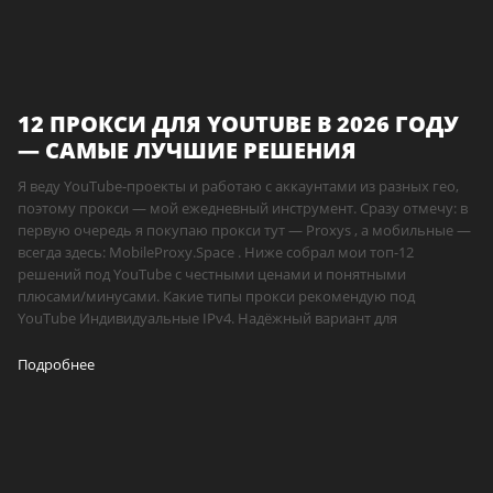
12 ПРОКСИ ДЛЯ YOUTUBE В 2026 ГОДУ
— САМЫЕ ЛУЧШИЕ РЕШЕНИЯ
Я веду YouTube-проекты и работаю с аккаунтами из разных гео,
поэтому прокси — мой ежедневный инструмент. Сразу отмечу: в
первую очередь я покупаю прокси тут — Proxys , а мобильные —
всегда здесь: MobileProxy.Space . Ниже собрал мои топ-12
решений под YouTube с честными ценами и понятными
плюсами/минусами. Какие типы прокси рекомендую под
YouTube Индивидуальные IPv4. Надёжный вариант для
Подробнее