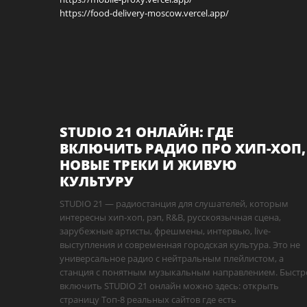
https://food-delivery-moscow.vercel.app/
STUDIO 21 ОНЛАЙН: ГДЕ
ВКЛЮЧИТЬ РАДИО ПРО ХИП-ХОП,
НОВЫЕ ТРЕКИ И ЖИВУЮ
КУЛЬТУРУ
STUDIO 21 — радиостанция для слушателей, которым
интересны хип-хоп, рэп, R&B, русскоязычная сцена,
зарубежные артисты, фрешмены, интервью, live-
выступления и современная городская культура. Это не
универсальное радио с нейтральным плейлистом, а
станция с понятным музыкальным направлением. Быстр
включить STUDIO 21 онлайн можно здесь: открыть
страницу Топ-8 реальных сайтов где есть