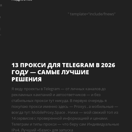
ия
" template="include/fnews"
ю
:
—
13 ПРОКСИ ДЛЯ TELEGRAM В 2026
ГОДУ — САМЫЕ ЛУЧШИЕ
РЕШЕНИЯ
Я веду проекты в Telegram — от личных каналов до
рекламных кампаний и автоответчиков — и без
стабильных прокси тут никуда. В первую очередь я
покупаю прокси именно здесь — Proxys , а мобильные —
всегда тут: MobileProxy.Space . Ниже — мой свежий топ из
14 сервисов с проверенной информацией и ценами.
Телеграм и типы прокси — что беру сам Индивидуальные
IPv4. Лучший «базис» для запуска