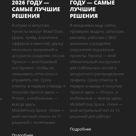
2026 ГОДУ —
ГОДУ — САМЫЕ
САМЫЕ ЛУЧШИЕ
ЛУЧШИЕ
РЕШЕНИЯ
РЕШЕНИЯ
Я играю и запускаю
Я ежедневно веду сайты,
проекты вокруг Brawl Stars
проверяю выдачу, запускаю
(фарм, трейд, аналитика
рекламу, работаю с SEO/
офферов и ивентов), держу
анализом и разделяю
несколько окружений и
окружения под разные
аккуратно разделяю сессии.
проекты. Прокси — мой
Прокси — мой базовый
обязательный инструмент
инструмент, чтобы не
для стабильных сессий и
смешивать отпечатки и
аккуратного распределения
управлять гео. Сразу
трафика. Сразу отмечу: в
отмечу: в первую очередь я
первую очередь я покупаю
покупаю прокси здесь —
прокси здесь — Proxys , а
Proxys , а мобильные —
мобильные — всегда здесь:
аю
всегда здесь:
MobileProxy.Space . Ниже —
MobileProxy.Space . Ниже —
мой актуальный топ из 13
мой честный список из 11
решений для сайтов с
решений с понятными
Подробнее
Подробнее