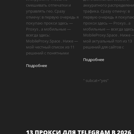
смешивать отпечатки и
аккуратного распределен
управлять гео. Сразу
трафика. Сразу отмечу: в
отмечу: в первую очередь я
первую очередь я покупа
покупаю прокси здесь —
прокси здесь — Proxys , а
Proxys , а мобильные —
мобильные — всегда здесь
всегда здесь:
MobileProxy.Space . Ниже 
MobileProxy.Space . Ниже —
мой актуальный топ из 13
мой честный список из 11
решений для сайтов с
решений с понятными
Подробнее
Подробнее
" subcat="yes"
13 ПРОКСИ ДЛЯ TELEGRAM В 2026