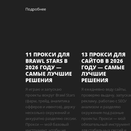
Подробнее
11 ПРОКСИ ДЛЯ
13 ПРОКСИ ДЛЯ
BRAWL STARS В
САЙТОВ В 2026
2026 ГОДУ —
ГОДУ — САМЫЕ
САМЫЕ ЛУЧШИЕ
ЛУЧШИЕ
РЕШЕНИЯ
РЕШЕНИЯ
Я играю и запускаю
Я ежедневно веду сайты,
проекты вокруг Brawl Stars
проверяю выдачу, запуск
(фарм, трейд, аналитика
рекламу, работаю с SEO/
офферов и ивентов), держу
анализом и разделяю
несколько окружений и
окружения под разные
аккуратно разделяю сессии.
проекты. Прокси — мой
Прокси — мой базовый
обязательный инструмент
инструмент, чтобы не
для стабильных сессий и