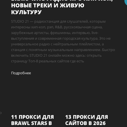
НОВЫЕ ТРЕКИ И ЖИВУЮ
КУЛЬТУРУ
STUDIO 21 — радиостанция для слушателей, которым
интересны хип-хоп, рэп, R&B, русскоязычная сцена,
зарубежные артисты, фрешмены, интервью, live-
выступления и современная городская культура. Это не
универсальное радио с нейтральным плейлистом, а
станция с понятным музыкальным направлением. Быстро
включить STUDIO 21 онлайн можно здесь: открыть
страницу Топ-8 реальных сайтов где есть
Подробнее
о
11 ПРОКСИ ДЛЯ
13 ПРОКСИ ДЛЯ
BRAWL STARS В
САЙТОВ В 2026