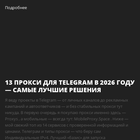
Подробнее
13 ПРОКСИ ДЛЯ TELEGRAM В 2026 ГОДУ
— САМЫЕ ЛУЧШИЕ РЕШЕНИЯ
Я веду проекты в Telegram — от личных каналов до рекламных
кампаний и автоответчиков — и без стабильных прокси тут
никуда. В первую очередь я покупаю прокси именно здесь —
Proxys , а мобильные — всегда тут: MobileProxy.Space . Ниже —
мой свежий топ из 14 сервисов с проверенной информацией и
ценами. Телеграм и типы прокси — что беру сам
Индивидуальные IPv4. Лучший «базис» для запуска