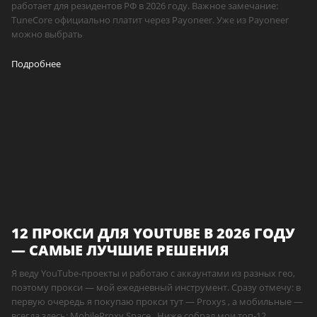
работает для резидентов РФ в 2026 году. Важное замечание:
TuneCore официально платит через Payoneer. Уже из Payoneer
можно выбрать
Подробнее
12 ПРОКСИ ДЛЯ YOUTUBE В 2026 ГОДУ
— САМЫЕ ЛУЧШИЕ РЕШЕНИЯ
Я веду YouTube-проекты и работаю с аккаунтами из разных гео,
поэтому прокси — мой ежедневный инструмент. Сразу отмечу: в
первую очередь я покупаю прокси тут — Proxys , а мобильные —
всегда здесь: MobileProxy.Space . Ниже собрал мои топ-12