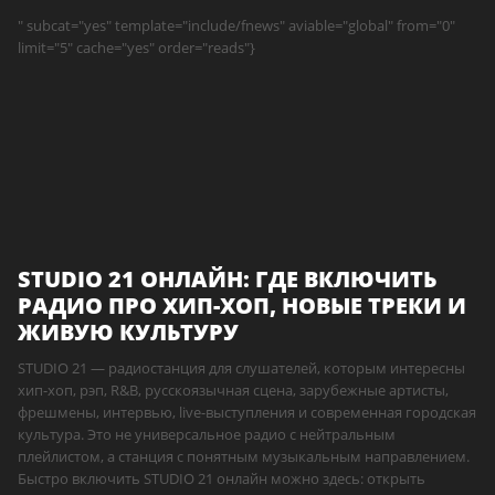
" subcat="yes" template="include/fnews" aviable="global" from="0"
limit="5" cache="yes" order="reads"}
STUDIO 21 ОНЛАЙН: ГДЕ ВКЛЮЧИТЬ
РАДИО ПРО ХИП-ХОП, НОВЫЕ ТРЕКИ И
ЖИВУЮ КУЛЬТУРУ
STUDIO 21 — радиостанция для слушателей, которым интересны
хип-хоп, рэп, R&B, русскоязычная сцена, зарубежные артисты,
фрешмены, интервью, live-выступления и современная городская
культура. Это не универсальное радио с нейтральным
плейлистом, а станция с понятным музыкальным направлением.
Быстро включить STUDIO 21 онлайн можно здесь: открыть