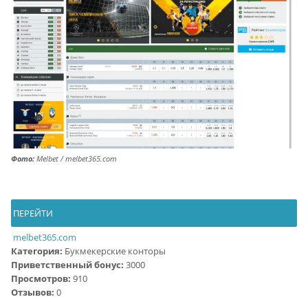
Фото:
Melbet / melbet365.com
ПЕРЕЙТИ
melbet365.com
Категория:
Букмекерские конторы
Приветственный бонус:
3000
Просмотров:
910
Отзывов:
0