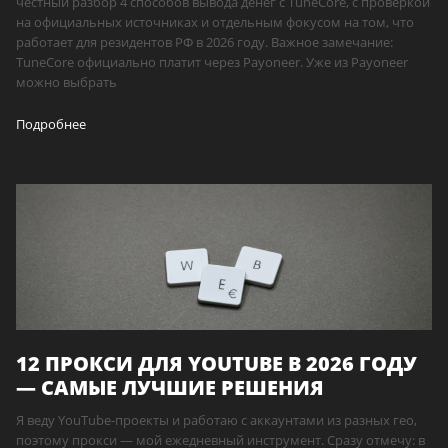
честный разбор 4 способов вывода денег с TuneCore, с проверкой
на официальных источниках и отдельным фокусом на том, что
работает для резидентов РФ в 2026 году. Важное замечание:
TuneCore официально платит через Payoneer. Уже из Payoneer
можно выбрать
Подробнее
12 ПРОКСИ ДЛЯ YOUTUBE В 2026 ГОДУ
— САМЫЕ ЛУЧШИЕ РЕШЕНИЯ
Я веду YouTube-проекты и работаю с аккаунтами из разных гео,
поэтому прокси — мой ежедневный инструмент. Сразу отмечу: в