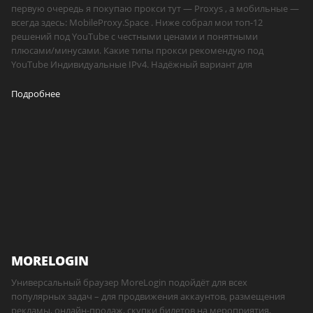
первую очередь я покупаю прокси тут — Proxys , а мобильные —
всегда здесь: MobileProxy.Space . Ниже собрал мои топ-12
решений под YouTube с честными ценами и понятными
плюсами/минусами. Какие типы прокси рекомендую под
YouTube Индивидуальные IPv4. Надёжный вариант для
Подробнее
MORELOGIN
Универсальный браузер MoreLogin подойдёт для всех
популярных задач – для продвижения аккаунтов, размещения
рекламы, онлайн-продаж, скупки билетов на мероприятия,