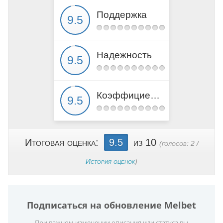
Поддержка
Надежность
Коэффициенты
Итоговая оценка:
9.5
из 10
(голосов:
2
/
История оценок
)
Подписаться на обновление Melbet
При важном изменении описания или статуса вы