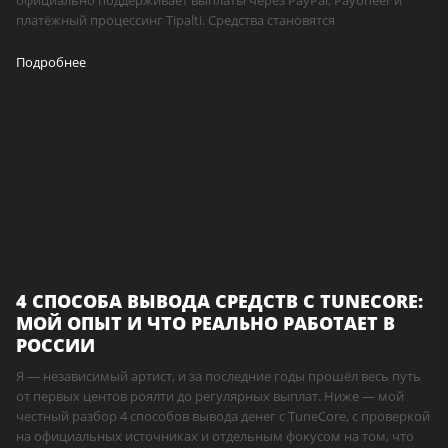
официально поддерживает выплаты через PayPal, Payoneer и
платёжный процессинг Tipalti. Средства становятся
Подробнее
4 СПОСОБА ВЫВОДА СРЕДСТВ С TUNECORE:
МОЙ ОПЫТ И ЧТО РЕАЛЬНО РАБОТАЕТ В
РОССИИ
Я — независимый артист, и за последние годы прошёл весь путь
от первых центов роялти до регулярных выплат. Ниже — мой
честный разбор 4 способов вывода денег с TuneCore, с проверкой
на официальных источниках и отдельным фокусом на том, что