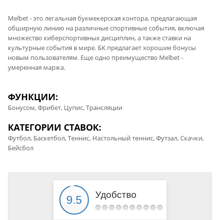
Melbet - это легальная букмекерская контора, предлагающая
обширную линию на различные спортивные события, включая
множество киберспортивных дисциплин, а также ставки на
культурные события в мире. БК предлагает хорошие бонусы
новым пользователям. Еще одно преимущество Melbet -
умеренная маржа.
ФУНКЦИИ:
Бонусом, Фрибет, Цупис, Трансляции
КАТЕГОРИИ СТАВОК:
Футбол, Баскетбол, Теннис, Настольный теннис, Футзал, Скачки,
Бейсбол
Удобство