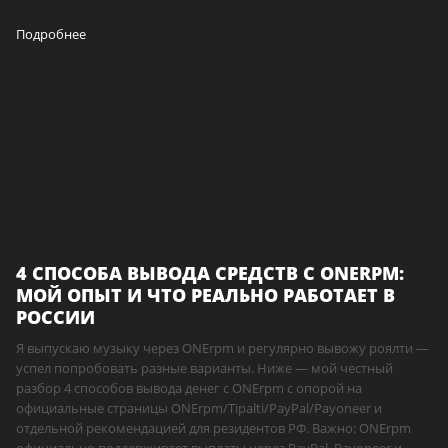
Подробнее
4 СПОСОБА ВЫВОДА СРЕДСТВ С ONERPM:
МОЙ ОПЫТ И ЧТО РЕАЛЬНО РАБОТАЕТ В
РОССИИ
Я выпускаю музыку через ONErpm и регулярно вывожу роялти —
успел попробовать разные варианты. Ниже — мой честный
разбор 4 способов вывода денег с ONErpm с опорой на
официальные страницы ONErpm/Tipalti/PayPal/Payoneer и
отдельной рекомендацией для резидентов РФ. Важно: ONErpm