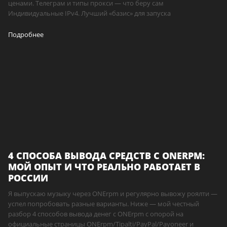
ценами. Телеграм и типы прокси — что беру сам
Индивидуальные IPv4. Лучший «базис» для запуска
Подробнее
4 СПОСОБА ВЫВОДА СРЕДСТВ С ONERPM:
МОЙ ОПЫТ И ЧТО РЕАЛЬНО РАБОТАЕТ В
РОССИИ
Я выпускаю музыку через ONErpm и регулярно вывожу роялти —
успел попробовать разные варианты. Ниже — мой честный
разбор 4 способов вывода денег с ONErpm с опорой на
официальные страницы ONErpm/Tipalti/PayPal/Payoneer и