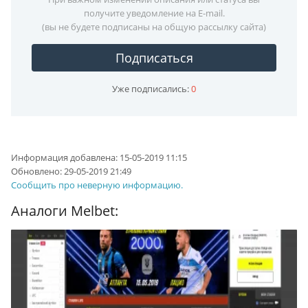
получите уведомление на E-mail.
(вы не будете подписаны на общую рассылку сайта)
Подписаться
Уже подписались:
0
Информация добавлена:
15-05-2019 11:15
Обновлено:
29-05-2019 21:49
Сообщить про неверную информацию.
Аналоги Melbet: