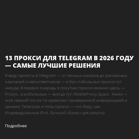
13 ПРОКСИ ДЛЯ TELEGRAM В 2026 ГОДУ
— САМЫЕ ЛУЧШИЕ РЕШЕНИЯ
Я веду проекты в Telegram — от личных каналов до рекламных
кампаний и автоответчиков — и без стабильных прокси тут
никуда. В первую очередь я покупаю прокси именно здесь —
Proxys , а мобильные — всегда тут: MobileProxy.Space . Ниже —
мой свежий топ из 14 сервисов с проверенной информацией и
ценами. Телеграм и типы прокси — что беру сам
Индивидуальные IPv4. Лучший «базис» для запуска
Подробнее