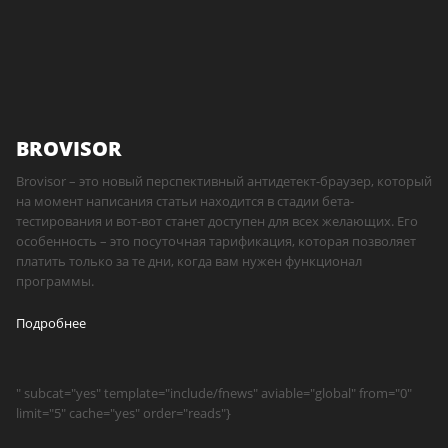
BROVISOR
Brovisor – это новый перспективный антидетект-браузер, который
на момент написания статьи находится в стадии бета-
тестирования и вот-вот станет доступен для всех желающих. Его
особенность – это посуточная тарификация, которая позволяет
платить только за те дни, когда вам нужен функционал
программы.
Подробнее
" subcat="yes" template="include/fnews" aviable="global" from="0"
limit="5" cache="yes" order="reads"}