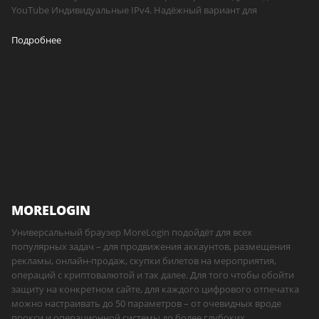
YouTube Индивидуальные IPv4. Надёжный вариант для
Подробнее
MORELOGIN
Универсальный браузер MoreLogin подойдёт для всех
популярных задач – для продвижения аккаунтов, размещения
рекламы, онлайн-продаж, скупки билетов на мероприятия,
операций с криптовалютой и так далее. Для того чтобы обойти
защиту на конкретном сайте, для каждого цифрового отпечатка
можно настраивать до 50 параметров – от очевидных вроде
прокси и операционной системы до более глубоких,