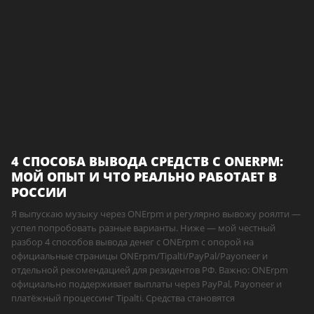
4 СПОСОБА ВЫВОДА СРЕДСТВ С ONERPM:
МОЙ ОПЫТ И ЧТО РЕАЛЬНО РАБОТАЕТ В
РОССИИ
Я выпускаю музыку через ONErpm и регулярно вывожу роялти —
успел попробовать разные варианты. Ниже — мой честный
разбор 4 способов вывода денег с ONErpm с опорой на
официальные страницы ONErpm/Tipalti/PayPal/Payoneer и
отдельной рекомендацией для резидентов РФ. Важно: ONErpm
официально поддерживает выплаты через PayPal, Payoneer и
платёжный процессинг Tipalti. Средства становятся