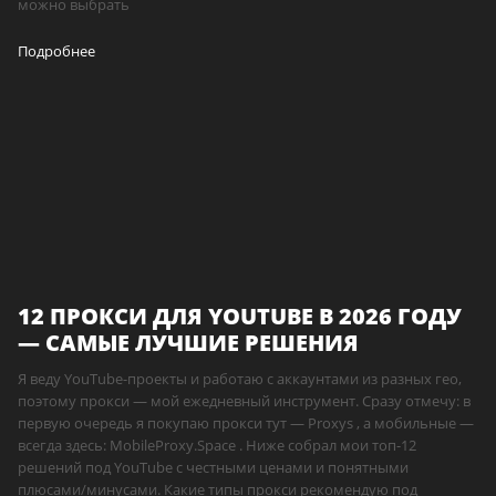
можно выбрать
Подробнее
12 ПРОКСИ ДЛЯ YOUTUBE В 2026 ГОДУ
— САМЫЕ ЛУЧШИЕ РЕШЕНИЯ
Я веду YouTube-проекты и работаю с аккаунтами из разных гео,
поэтому прокси — мой ежедневный инструмент. Сразу отмечу: в
первую очередь я покупаю прокси тут — Proxys , а мобильные —
всегда здесь: MobileProxy.Space . Ниже собрал мои топ-12
решений под YouTube с честными ценами и понятными
плюсами/минусами. Какие типы прокси рекомендую под