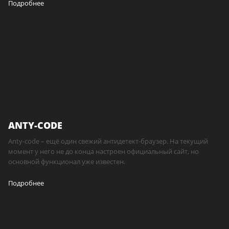
Подробнее
ANTY-CODE
Anty-code – ещё один свежий антидетект-браузер. На текущий
момент у него не до конца настроен официальный сайт, но
основной функционал уже известен.
Подробнее