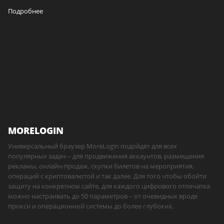
Подробнее
MORELOGIN
Универсальный браузер MoreLogin подойдёт для всех
популярных задач – для продвижения аккаунтов, размещения
рекламы, онлайн-продаж, скупки билетов на мероприятия,
операций с криптовалютой и так далее. Для того чтобы обойти
защиту на конкретном сайте, для каждого цифрового отпечатка
можно настраивать до 50 параметров – от очевидных вроде
прокси и операционной системы до более глубоких,