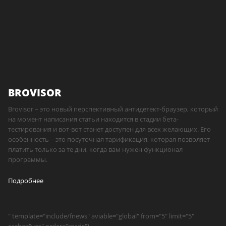
BROVISOR
Brovisor – это новый перспективный антидетект-браузер, который
на момент написания статьи находится в стадии бета-
тестирования и вот-вот станет доступен для всех желающих. Его
особенность – это посуточная тарификация, которая позволяет
платить только за те дни, когда вам нужен функционал
программы.
Подробнее
" template="include/fnews" aviable="global" from="5" limit="5"
cache="yes" order="reads"}