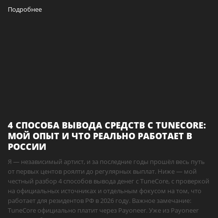
Подробнее
4 СПОСОБА ВЫВОДА СРЕДСТВ С TUNECORE:
МОЙ ОПЫТ И ЧТО РЕАЛЬНО РАБОТАЕТ В
РОССИИ
Я — независимый артист, и за последние годы прошёл весь путь
от первых центов роялти до регулярных выплат. Ниже — мой
честный разбор 4 способов вывода денег с TuneCore, с проверкой
на официальных источниках и отдельным фокусом на том, что
работает для резидентов РФ в 2026 году. Важное замечание:
TuneCore официально платит через Payoneer. Уже из Payoneer