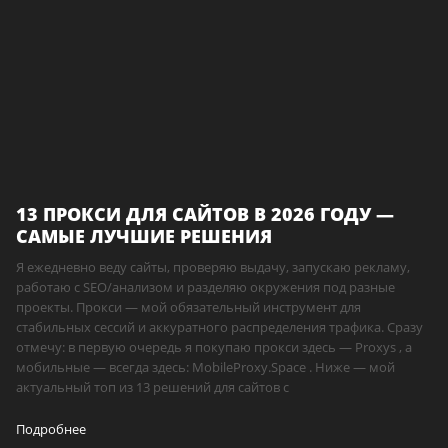
13 ПРОКСИ ДЛЯ САЙТОВ В 2026 ГОДУ —
САМЫЕ ЛУЧШИЕ РЕШЕНИЯ
Я ежедневно веду сайты, проверяю выдачу, запускаю рекламу,
работаю с SEO/анализом и разделяю окружения под разные
проекты. Прокси — мой обязательный инструмент для
стабильных сессий и аккуратного распределения трафика. Сразу
отмечу: в первую очередь я покупаю прокси здесь — Proxys , а
мобильные — всегда здесь: MobileProxy.Space . Ниже — мой
актуальный топ из 13 решений для сайтов с
Подробнее