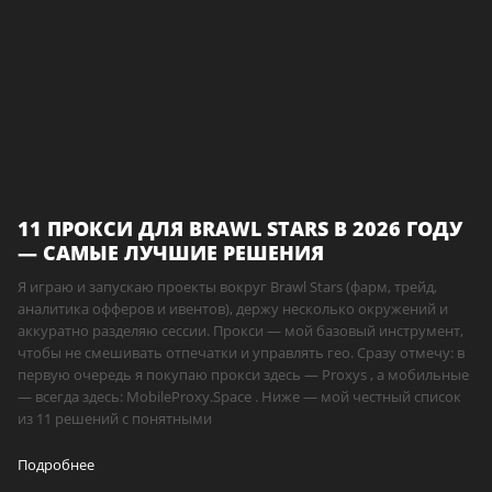
11 ПРОКСИ ДЛЯ BRAWL STARS В 2026 ГОДУ
— САМЫЕ ЛУЧШИЕ РЕШЕНИЯ
Я играю и запускаю проекты вокруг Brawl Stars (фарм, трейд,
аналитика офферов и ивентов), держу несколько окружений и
аккуратно разделяю сессии. Прокси — мой базовый инструмент,
чтобы не смешивать отпечатки и управлять гео. Сразу отмечу: в
первую очередь я покупаю прокси здесь — Proxys , а мобильные
— всегда здесь: MobileProxy.Space . Ниже — мой честный список
из 11 решений с понятными
Подробнее