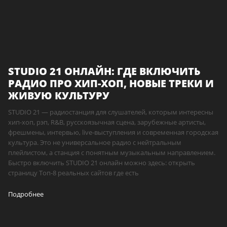
STUDIO 21 ОНЛАЙН: ГДЕ ВКЛЮЧИТЬ
РАДИО ПРО ХИП-ХОП, НОВЫЕ ТРЕКИ И
ЖИВУЮ КУЛЬТУРУ
STUDIO 21 — радиостанция для слушателей, которым интересны
хип-хоп, рэп, R&B, русскоязычная сцена, зарубежные артисты,
фрешмены, интервью, live-выступления и современная городская
культура. Это не универсальное радио с нейтральным
плейлистом, а станция с понятным музыкальным направлением.
Быстро включить STUDIO 21 онлайн можно здесь: открыть
страницу Топ-8 реальных сайтов где есть
Подробнее