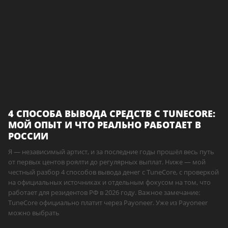
4 СПОСОБА ВЫВОДА СРЕДСТВ С TUNECORE:
МОЙ ОПЫТ И ЧТО РЕАЛЬНО РАБОТАЕТ В
РОССИИ
Я — независимый артист, и за последние годы прошёл весь путь
от первых центов роялти до регулярных выплат. Ниже — мой
честный разбор 4 способов вывода денег с TuneCore, с проверкой
на официальных источниках и отдельным фокусом на том, что
работает для резидентов РФ в 2026 году. Важное замечание:
TuneCore официально платит через Payoneer. Уже из Payoneer
можно выбрать