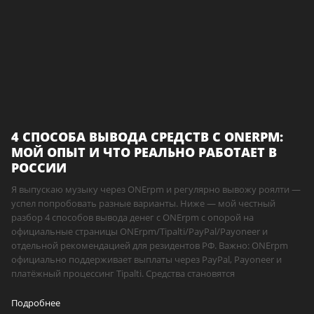
4 СПОСОБА ВЫВОДА СРЕДСТВ С ONERPM:
МОЙ ОПЫТ И ЧТО РЕАЛЬНО РАБОТАЕТ В
РОССИИ
Я выпускаю музыку через ONErpm и регулярно вывожу роялти —
успел попробовать разные варианты. Ниже — мой честный
разбор 4 способов вывода денег с ONErpm с опорой на
официальные страницы ONErpm/Tipalti/PayPal/Payoneer и
отдельной рекомендацией для резидентов РФ. Важно: ONErpm
официально поддерживает выплаты через PayPal, Payoneer и
платёжный процессинг Tipalti. Средства становятся
Подробнее