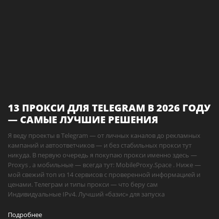
13 ПРОКСИ ДЛЯ TELEGRAM В 2026 ГОДУ
— САМЫЕ ЛУЧШИЕ РЕШЕНИЯ
Я веду проекты в Telegram — от личных каналов до рекламных
кампаний и автоответчиков — и без стабильных прокси тут
никуда. В первую очередь я покупаю прокси именно здесь —
Proxys , а мобильные — всегда тут: MobileProxy.Space . Ниже —
мой свежий топ из 14 сервисов с проверенной информацией и
ценами. Телеграм и типы прокси — что беру сам
Индивидуальные IPv4. Лучший «базис» для запуска
Подробнее