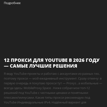
Подробнее
12 ПРОКСИ ДЛЯ YOUTUBE В 2026 ГОДУ
— САМЫЕ ЛУЧШИЕ РЕШЕНИЯ
Я веду YouTube-проекты и работаю с аккаунтами из разных гео,
поэтому прокси — мой ежедневный инструмент. Сразу отмечу: в
первую очередь я покупаю прокси тут — Proxys , а мобильные —
всегда здесь: MobileProxy.Space . Ниже собрал мои топ-12
решений под YouTube с честными ценами и понятными
плюсами/минусами. Какие типы прокси рекомендую под
YouTube Индивидуальные IPv4. Надёжный вариант для