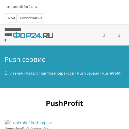
support@for24.ru
Вход
Регистрация
Push сервис
Главная
»
Каталог сайтов и сервисов
»
Push сервис
» PushProfit
PushProfit
Фото:
PushProfit / pushprofit.ru