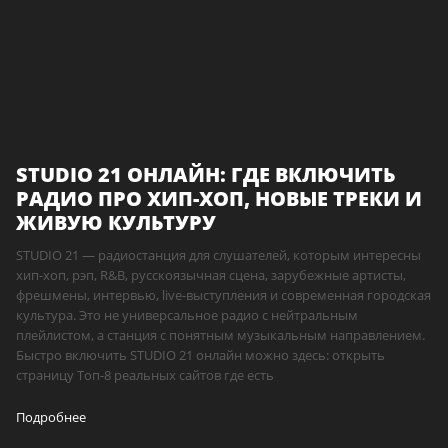
STUDIO 21 ОНЛАЙН: ГДЕ ВКЛЮЧИТЬ
РАДИО ПРО ХИП-ХОП, НОВЫЕ ТРЕКИ И
ЖИВУЮ КУЛЬТУРУ
STUDIO 21 — радиостанция для слушателей, которым интересны
хип-хоп, рэп, R&B, русскоязычная сцена, зарубежные артисты,
фрешмены, интервью, live-выступления и современная городская
культура. Это не универсальное радио с нейтральным
плейлистом, а станция с понятным музыкальным направлением.
Быстро включить STUDIO 21 онлайн можно здесь: открыть
страницу Топ-8 реальных сайтов где есть
Подробнее