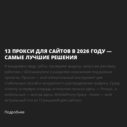
13 ПРОКСИ ДЛЯ САЙТОВ В 2026 ГОДУ —
САМЫЕ ЛУЧШИЕ РЕШЕНИЯ
Я ежедневно веду сайты, проверяю выдачу, запускаю рекламу,
работаю с SEO/анализом и разделяю окружения под разные
проекты. Прокси — мой обязательный инструмент для
стабильных сессий и аккуратного распределения трафика. Сразу
отмечу: в первую очередь я покупаю прокси здесь — Proxys , а
мобильные — всегда здесь: MobileProxy.Space . Ниже — мой
актуальный топ из 13 решений для сайтов с
Подробнее