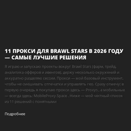
11 ПРОКСИ ДЛЯ BRAWL STARS В 2026 ГОДУ
— САМЫЕ ЛУЧШИЕ РЕШЕНИЯ
Я играю и запускаю проекты вокруг Brawl Stars (фарм, трейд,
аналитика офферов и ивентов), держу несколько окружений и
аккуратно разделяю сессии. Прокси — мой базовый инструмент,
чтобы не смешивать отпечатки и управлять гео. Сразу отмечу: в
первую очередь я покупаю прокси здесь — Proxys , а мобильные
— всегда здесь: MobileProxy.Space . Ниже — мой честный список
из 11 решений с понятными
Подробнее