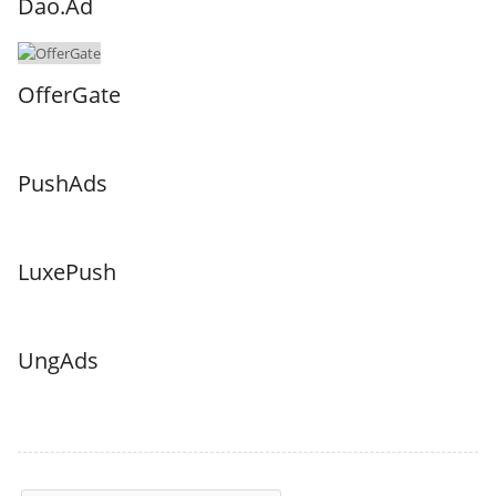
Dao.Ad
OfferGate
PushAds
LuxePush
UngAds