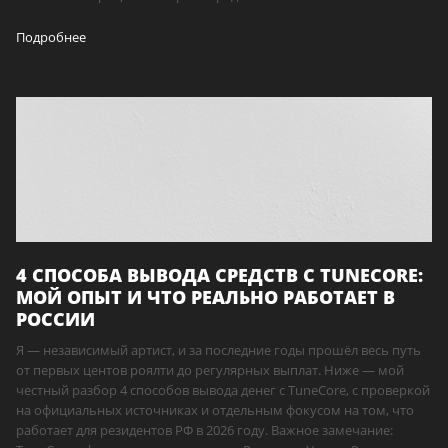
Подробнее
4 СПОСОБА ВЫВОДА СРЕДСТВ С TUNECORE:
МОЙ ОПЫТ И ЧТО РЕАЛЬНО РАБОТАЕТ В
РОССИИ
Я — независимый артист, и за последние годы прошёл весь путь
от первых центов роялти до регулярных выплат. Ниже — мой
честный разбор 4 способов вывода денег с TuneCore, с проверкой
на официальных источниках и отдельным фокусом на том, что
работает для резидентов РФ в 2026 году. Важное замечание: