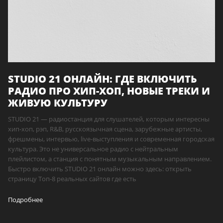
STUDIO 21 ОНЛАЙН: ГДЕ ВКЛЮЧИТЬ
РАДИО ПРО ХИП-ХОП, НОВЫЕ ТРЕКИ И
ЖИВУЮ КУЛЬТУРУ
STUDIO 21 — радиостанция для слушателей, которым интересны
хип-хоп, рэп, R&B, русскоязычная сцена, зарубежные артисты,
фрешмены, интервью, live-выступления и современная городская
культура. Это не универсальное радио с нейтральным
плейлистом, а станция с понятным музыкальным направлением.
Быстро включить STUDIO 21 онлайн можно здесь: открыть
страницу Топ-8 реальных сайтов где есть
Подробнее