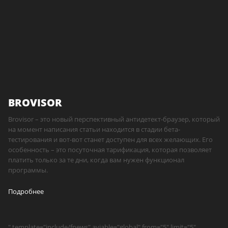
BROVISOR
Brovisor – это новый перспективный антидетект-браузер, который
на момент написания статьи находится в стадии бета-
тестирования и вот-вот станет доступен для всех желающих. Его
особенность – это посуточная тарификация, которая позволяет
платить только за те дни, когда вам нужен функционал
программы.
Подробнее
" template="include/fnews" aviable="global" from="5" limit="5"