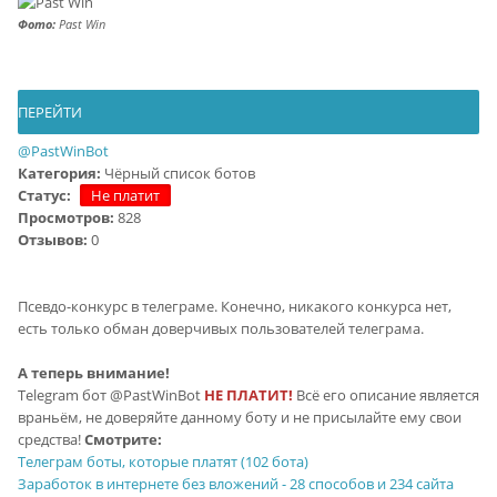
Фото:
Past Win
ПЕРЕЙТИ
@PastWinBot
Категория:
Чёрный список ботов
Статус:
Не платит
Просмотров:
828
Отзывов:
0
Псевдо-конкурс в телеграме. Конечно, никакого конкурса нет,
есть только обман доверчивых пользователей телеграма.
А теперь внимание!
Telegram бот @PastWinBot
НЕ ПЛАТИТ!
Всё его описание является
враньём, не доверяйте данному боту и не присылайте ему свои
средства!
Смотрите:
Телеграм боты, которые платят (102 бота)
Заработок в интернете без вложений - 28 способов и 234 сайта