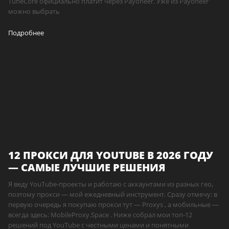
TuneCore официально платит через Payoneer. Уже из Payoneer
можно выбрать
Подробнее
12 ПРОКСИ ДЛЯ YOUTUBE В 2026 ГОДУ
— САМЫЕ ЛУЧШИЕ РЕШЕНИЯ
Я веду YouTube-проекты и работаю с аккаунтами из разных гео,
поэтому прокси — мой ежедневный инструмент. Сразу отмечу: в
первую очередь я покупаю прокси тут — Proxys , а мобильные —
всегда здесь: MobileProxy.Space . Ниже собрал мои топ-12
решений под YouTube с честными ценами и понятными