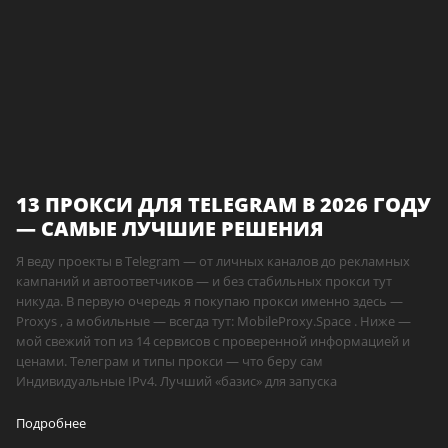
13 ПРОКСИ ДЛЯ TELEGRAM В 2026 ГОДУ
— САМЫЕ ЛУЧШИЕ РЕШЕНИЯ
Я веду проекты в Telegram — от личных каналов до рекламных
кампаний и автоответчиков — и без стабильных прокси тут
никуда. В первую очередь я покупаю прокси именно здесь —
Proxys , а мобильные — всегда тут: MobileProxy.Space . Ниже —
мой свежий топ из 14 сервисов с проверенной информацией и
ценами. Телеграм и типы прокси — что беру сам
Индивидуальные IPv4. Лучший «базис» для запуска
Подробнее