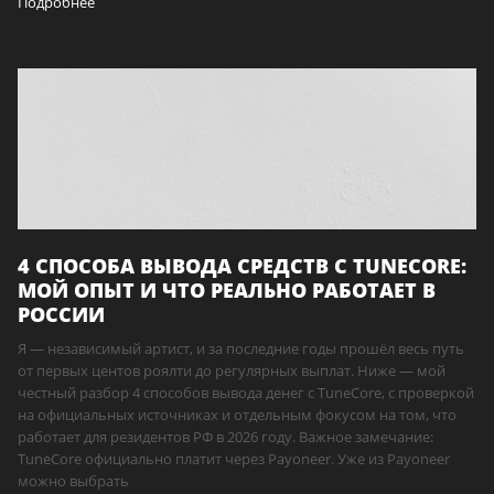
Подробнее
4 СПОСОБА ВЫВОДА СРЕДСТВ С TUNECORE:
МОЙ ОПЫТ И ЧТО РЕАЛЬНО РАБОТАЕТ В
РОССИИ
Я — независимый артист, и за последние годы прошёл весь путь
от первых центов роялти до регулярных выплат. Ниже — мой
честный разбор 4 способов вывода денег с TuneCore, с проверкой
на официальных источниках и отдельным фокусом на том, что
работает для резидентов РФ в 2026 году. Важное замечание:
TuneCore официально платит через Payoneer. Уже из Payoneer
можно выбрать