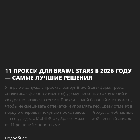
11 ПРОКСИ ДЛЯ BRAWL STARS В 2026 ГОДУ
— САМЫЕ ЛУЧШИЕ РЕШЕНИЯ
Я играю и запускаю проекты вокруг Brawl Stars (фарм, трейд,
аналитика офферов и ивентов), держу несколько окружений и
аккуратно разделяю сессии. Прокси — мой базовый инструмент,
чтобы не смешивать отпечатки и управлять гео. Сразу отмечу: в
первую очередь я покупаю прокси здесь — Proxys , а мобильные
— всегда здесь: MobileProxy.Space . Ниже — мой честный список
из 11 решений с понятными
Подробнее