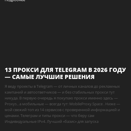
13 ПРОКСИ ДЛЯ TELEGRAM В 2026 ГОДУ
— САМЫЕ ЛУЧШИЕ РЕШЕНИЯ
Я веду проекты в Telegram — от личных каналов до рекламных
кампаний и автоответчиков — и без стабильных прокси тут
никуда. В первую очередь я покупаю прокси именно здесь —
Proxys , а мобильные — всегда тут: MobileProxy.Space . Ниже —
мой свежий топ из 14 сервисов с проверенной информацией и
ценами. Телеграм и типы прокси — что беру сам
Индивидуальные IPv4. Лучший «базис» для запуска