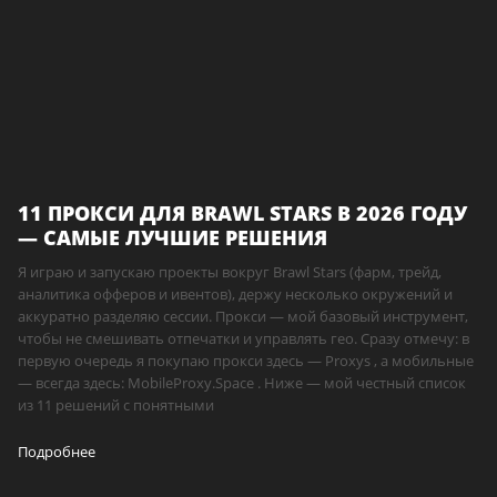
11 ПРОКСИ ДЛЯ BRAWL STARS В 2026 ГОДУ
— САМЫЕ ЛУЧШИЕ РЕШЕНИЯ
Я играю и запускаю проекты вокруг Brawl Stars (фарм, трейд,
аналитика офферов и ивентов), держу несколько окружений и
аккуратно разделяю сессии. Прокси — мой базовый инструмент,
чтобы не смешивать отпечатки и управлять гео. Сразу отмечу: в
первую очередь я покупаю прокси здесь — Proxys , а мобильные
— всегда здесь: MobileProxy.Space . Ниже — мой честный список
из 11 решений с понятными
Подробнее