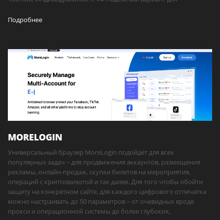
Подробнее
MORELOGIN
Универсальный браузер MoreLogin подойдёт для всех
популярных задач – для продвижения аккаунтов, размещения
рекламы, онлайн-продаж, скупки билетов на мероприятия,
операций с криптовалютой и так далее. Для того чтобы обойти
защиту на конкретном сайте, для каждого цифрового отпечатка
можно настраивать до 50 параметров – от очевидных вроде
прокси и операционной системы до более глубоких,