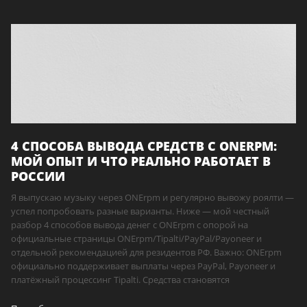
4 СПОСОБА ВЫВОДА СРЕДСТВ С ONERPM:
МОЙ ОПЫТ И ЧТО РЕАЛЬНО РАБОТАЕТ В
РОССИИ
Я выпускаю музыку через ONErpm и регулярно вывожу роялти —
успел попробовать разные варианты. Ниже — мой честный
разбор 4 способов вывода денег с ONErpm с опорой на
официальные страницы ONErpm/Tipalti/PayPal/Payoneer и
отдельной рекомендацией для резидентов РФ. Важно: ONErpm
официально поддерживает выплаты через PayPal, Payoneer и
платёжный процессинг Tipalti. Средства становятся