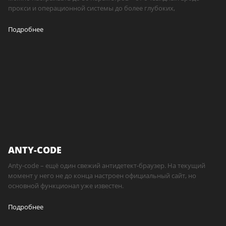
прокси и операционной системы до более глубоких,
Подробнее
ANTY-CODE
Anty-code – ещё один свежий антидетект-браузер. На текущий
момент у него не до конца настроен официальный сайт, но
основной функционал уже известен.
Подробнее