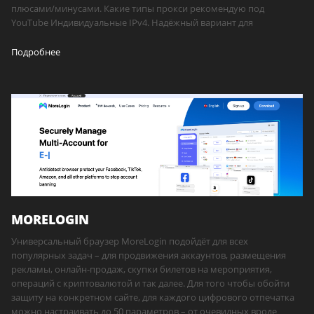
плюсами/минусами. Какие типы прокси рекомендую под
YouTube Индивидуальные IPv4. Надёжный вариант для
Подробнее
MORELOGIN
Универсальный браузер MoreLogin подойдёт для всех
популярных задач – для продвижения аккаунтов, размещения
рекламы, онлайн-продаж, скупки билетов на мероприятия,
операций с криптовалютой и так далее. Для того чтобы обойти
защиту на конкретном сайте, для каждого цифрового отпечатка
можно настраивать до 50 параметров – от очевидных вроде