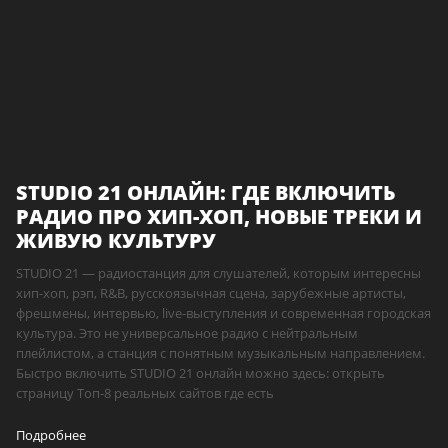
STUDIO 21 ОНЛАЙН: ГДЕ ВКЛЮЧИТЬ
РАДИО ПРО ХИП-ХОП, НОВЫЕ ТРЕКИ И
ЖИВУЮ КУЛЬТУРУ
STUDIO 21 — радиостанция для слушателей, которым интересны
хип-хоп, рэп, R&B, русскоязычная сцена, зарубежные артисты,
фрешмены, интервью, live-выступления и современная городская
культура. Это не универсальное радио с нейтральным
плейлистом, а станция с понятным музыкальным направлением.
Быстро включить STUDIO 21 онлайн можно здесь: открыть
страницу Топ-8 реальных сайтов где есть
Подробнее