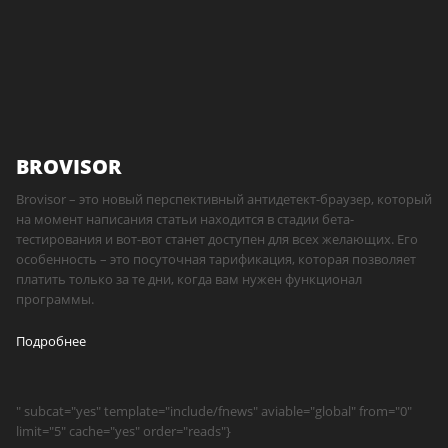
BROVISOR
Brovisor – это новый перспективный антидетект-браузер, который
на момент написания статьи находится в стадии бета-
тестирования и вот-вот станет доступен для всех желающих. Его
особенность – это посуточная тарификация, которая позволяет
платить только за те дни, когда вам нужен функционал
программы.
Подробнее
" subcat="yes" template="include/fnews" aviable="global" from="0"
limit="5" cache="yes" order="reads"}