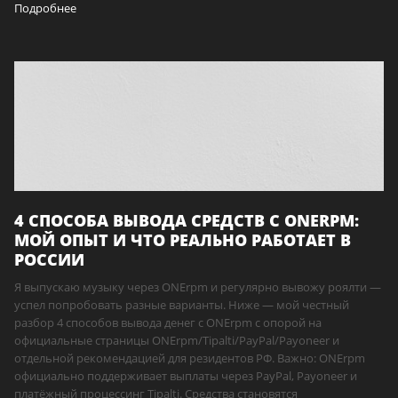
Подробнее
4 СПОСОБА ВЫВОДА СРЕДСТВ С ONERPM:
МОЙ ОПЫТ И ЧТО РЕАЛЬНО РАБОТАЕТ В
РОССИИ
Я выпускаю музыку через ONErpm и регулярно вывожу роялти —
успел попробовать разные варианты. Ниже — мой честный
разбор 4 способов вывода денег с ONErpm с опорой на
официальные страницы ONErpm/Tipalti/PayPal/Payoneer и
отдельной рекомендацией для резидентов РФ. Важно: ONErpm
официально поддерживает выплаты через PayPal, Payoneer и
платёжный процессинг Tipalti. Средства становятся