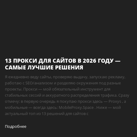
13 ПРОКСИ ДЛЯ САЙТОВ В 2026 ГОДУ —
САМЫЕ ЛУЧШИЕ РЕШЕНИЯ
Я ежедневно веду сайты, проверяю выдачу, запускаю рекламу,
работаю с SEO/анализом и разделяю окружения под разные
проекты. Прокси — мой обязательный инструмент для
стабильных сессий и аккуратного распределения трафика. Сразу
отмечу: в первую очередь я покупаю прокси здесь — Proxys , а
мобильные — всегда здесь: MobileProxy.Space . Ниже — мой
актуальный топ из 13 решений для сайтов с
Подробнее