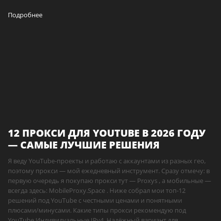
Подробнее
12 ПРОКСИ ДЛЯ YOUTUBE В 2026 ГОДУ
— САМЫЕ ЛУЧШИЕ РЕШЕНИЯ
Я веду YouTube-проекты и работаю с аккаунтами из разных гео,
поэтому прокси — мой ежедневный инструмент. Сразу отмечу: в
первую очередь я покупаю прокси тут — Proxys , а мобильные —
всегда здесь: MobileProxy.Space . Ниже собрал мои топ-12
решений под YouTube с честными ценами и понятными
плюсами/минусами. Какие типы прокси рекомендую под
YouTube Индивидуальные IPv4. Надёжный вариант для