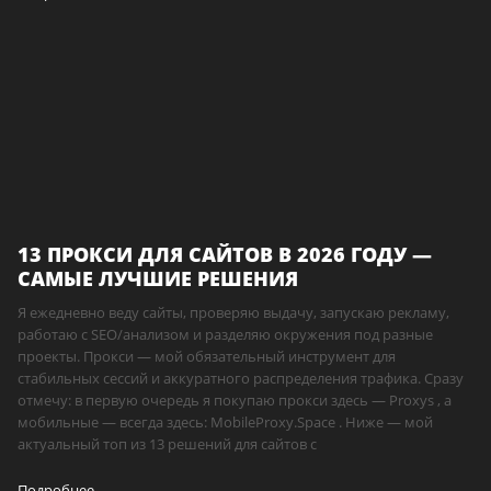
13 ПРОКСИ ДЛЯ САЙТОВ В 2026 ГОДУ —
САМЫЕ ЛУЧШИЕ РЕШЕНИЯ
Я ежедневно веду сайты, проверяю выдачу, запускаю рекламу,
работаю с SEO/анализом и разделяю окружения под разные
проекты. Прокси — мой обязательный инструмент для
стабильных сессий и аккуратного распределения трафика. Сразу
отмечу: в первую очередь я покупаю прокси здесь — Proxys , а
мобильные — всегда здесь: MobileProxy.Space . Ниже — мой
актуальный топ из 13 решений для сайтов с
Подробнее