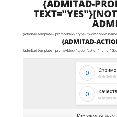
{ADMITAD-PR
TEXT="YES"}[NOT
ADMI
{admitad template="promo/block" type="promocode" name=
{ADMITAD-ACTIO
{admitad template="promo/block" type="action" name="Geek
Стоимо
Качест
Итоговая оценка: