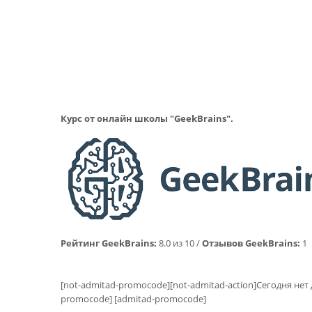
Курс от онлайн школы "GeekBrains".
Рейтинг GeekBrains:
8.0 из 10 /
Отзывов GeekBrains:
1
[not-admitad-promocode][not-admitad-action]Сегодня нет
promocode] [admitad-promocode]