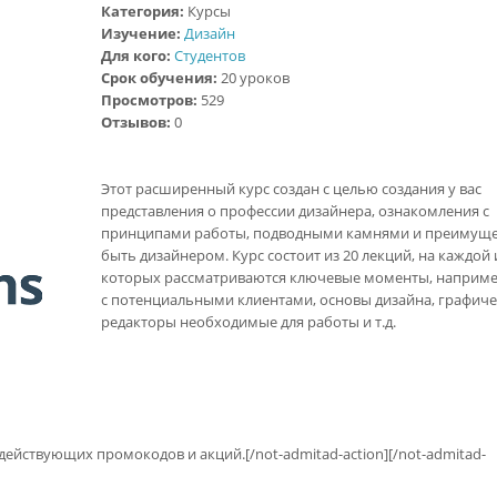
Категория:
Курсы
Изучение:
Дизайн
Для кого:
Студентов
Срок обучения:
20 уроков
Просмотров:
529
Отзывов:
0
Этот расширенный курс создан с целью создания у вас
представления о профессии дизайнера, ознакомления с
принципами работы, подводными камнями и преимущ
быть дизайнером. Курс состоит из 20 лекций, на каждой 
которых рассматриваются ключевые моменты, наприме
с потенциальными клиентами, основы дизайна, графиче
редакторы необходимые для работы и т.д.
 действующих промокодов и акций.[/not-admitad-action][/not-admitad-