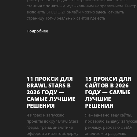
станция с понятным музыкальным направлением. Быстр
включить STUDIO 21 онлайн можно здесь: открыть
страницу Топ-8 реальных сайтов где есть
Подробнее
11 ПРОКСИ ДЛЯ
13 ПРОКСИ ДЛЯ
BRAWL STARS В
САЙТОВ В 2026
2026 ГОДУ —
ГОДУ — САМЫЕ
САМЫЕ ЛУЧШИЕ
ЛУЧШИЕ
РЕШЕНИЯ
РЕШЕНИЯ
Я играю и запускаю
Я ежедневно веду сайты,
проекты вокруг Brawl Stars
проверяю выдачу, запуск
(фарм, трейд, аналитика
рекламу, работаю с SEO/
офферов и ивентов), держу
анализом и разделяю