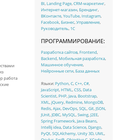
BI
,
Landing Page
,
CRM-маркетинг
,
Интернет-магазин
,
Брендинг
,
ВКонтакте
,
YouTube
,
Instagram
,
Facebook
,
Бизнес
,
Управление
,
Руководитель
,
1C
ПРОГРАММИРОВАНИЕ:
Разработка сайтов
,
Frontend
,
Backend
,
Мобильная разработка
,
Машинное обучение
,
ествами
Нейронные сети
,
База данных
из
р работа
Языки:
Python
,
C
,
C++
,
C#
,
ские
JavaScript
,
HTML
,
CSS
,
Data
Scientist
,
PHP
,
Java
,
Bootstrap
,
XML
,
jQuery
,
Redmine
,
MongoDB
,
Redis
,
Ajax
,
DevOps
,
SQL
,
Git
,
JSON
,
JUnit
,
JDBC
,
MySQL
,
Swing
,
J2EE
,
Spring Framework
,
Java Beans
,
Intellij idea
,
Data Science
,
Django
,
PyQt
,
SQLAlchemy
,
Unity 3D
,
UML
,
Oculus
,
Swift
,
Objective C
,
XCode
,