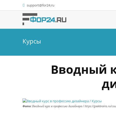
support@for24.ru
Курсы
Вводный к
д
Фото:
Вводный курс в профессию дизайнера / https://geekbrains.ru/cou