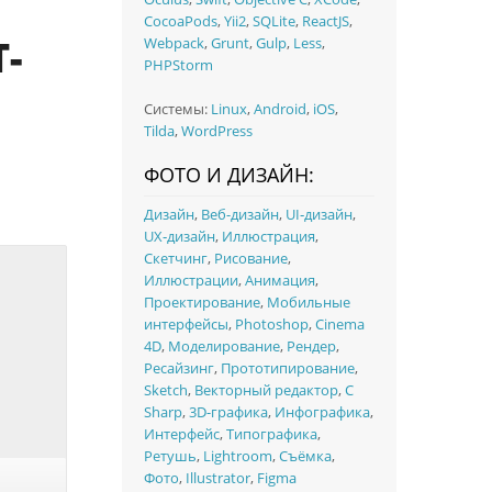
CocoaPods
,
Yii2
,
SQLite
,
ReactJS
,
-
Webpack
,
Grunt
,
Gulp
,
Less
,
PHPStorm
Системы:
Linux
,
Android
,
iOS
,
Tilda
,
WordPress
ФОТО И ДИЗАЙН:
Дизайн
,
Веб-дизайн
,
UI‑дизайн
,
UX‑дизайн
,
Иллюстрация
,
Скетчинг
,
Рисование
,
Иллюстрации
,
Анимация
,
Проектирование
,
Мобильные
интерфейсы
,
Photoshop
,
Cinema
4D
,
Моделирование
,
Рендер
,
Ресайзинг
,
Прототипирование
,
Sketch
,
Векторный редактор
,
C
Sharp
,
3D-графика
,
Инфографика
,
Интерфейс
,
Типографика
,
Ретушь
,
Lightroom
,
Съёмка
,
Фото
,
Illustrator
,
Figma