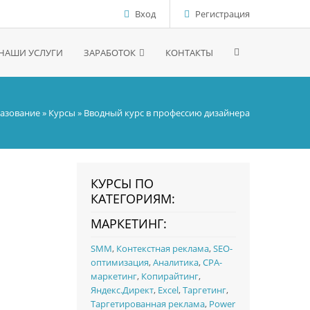
Вход
Регистрация
НАШИ УСЛУГИ
ЗАРАБОТОК
КОНТАКТЫ
азование
»
Курсы
» Вводный курс в профессию дизайнера
КУРСЫ ПО
КАТЕГОРИЯМ:
МАРКЕТИНГ:
SMM
,
Контекстная реклама
,
SEO-
оптимизация
,
Аналитика
,
CPA-
маркетинг
,
Копирайтинг
,
Яндекс.Директ
,
Excel
,
Таргетинг
,
Таргетированная реклама
,
Power