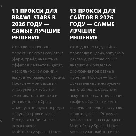
о
11 ПРОКСИ ДЛЯ
13 ПРОКСИ ДЛЯ
BRAWL STARS В
САЙТОВ В 2026
2026 ГОДУ —
ГОДУ — САМЫЕ
САМЫЕ ЛУЧШИЕ
ЛУЧШИЕ
РЕШЕНИЯ
РЕШЕНИЯ
Я играю и запускаю
Я ежедневно веду сайты,
проекты вокруг Brawl Stars
проверяю выдачу, запускаю
(фарм, трейд, аналитика
рекламу, работаю с SEO/
офферов и ивентов), держу
анализом и разделяю
несколько окружений и
окружения под разные
аккуратно разделяю сессии.
проекты. Прокси — мой
Прокси — мой базовый
обязательный инструмент
инструмент, чтобы не
для стабильных сессий и
смешивать отпечатки и
аккуратного распределения
управлять гео. Сразу
трафика. Сразу отмечу: в
отмечу: в первую очередь я
первую очередь я покупаю
покупаю прокси здесь —
прокси здесь — Proxys , а
Proxys , а мобильные —
мобильные — всегда здесь:
аю
всегда здесь:
MobileProxy.Space . Ниже —
MobileProxy.Space . Ниже —
мой актуальный топ из 13