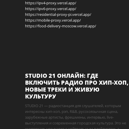
https://ipv4-proxy.vercel.app/
https://ipv6-proxy.vercel.app/
https://residential-proxy-pi.vercel.app/
https://mobile-proxy.vercel.app/
https://food-delivery-moscow.vercel.app/
STUDIO 21 ОНЛАЙН: ГДЕ
ВКЛЮЧИТЬ РАДИО ПРО ХИП-ХОП,
НОВЫЕ ТРЕКИ И ЖИВУЮ
КУЛЬТУРУ
STUDIO 21 — радиостанция для слушателей, которым
интересны хип-хоп, рэп, R&B, русскоязычная сцена,
зарубежные артисты, фрешмены, интервью, live-
выступления и современная городская культура. Это не
универсальное радио с нейтральным плейлистом, а