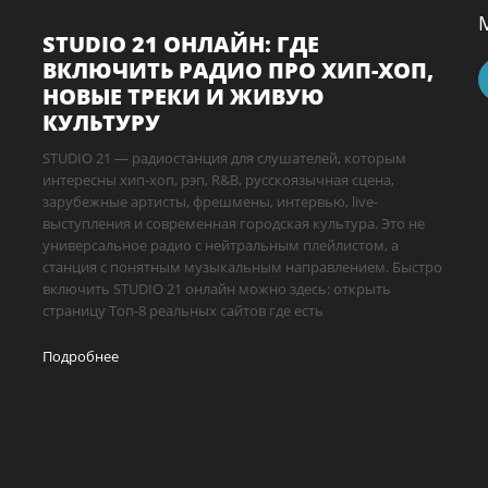
STUDIO 21 ОНЛАЙН: ГДЕ
ВКЛЮЧИТЬ РАДИО ПРО ХИП-ХОП,
НОВЫЕ ТРЕКИ И ЖИВУЮ
КУЛЬТУРУ
STUDIO 21 — радиостанция для слушателей, которым
интересны хип-хоп, рэп, R&B, русскоязычная сцена,
зарубежные артисты, фрешмены, интервью, live-
выступления и современная городская культура. Это не
универсальное радио с нейтральным плейлистом, а
станция с понятным музыкальным направлением. Быстро
включить STUDIO 21 онлайн можно здесь: открыть
страницу Топ-8 реальных сайтов где есть
Подробнее