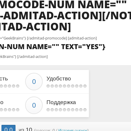
OMOCODE-NUM NAME=""
-ADMITAD-ACTION][/NOT
TAD-ACTION]
"GeekBrains"} [/admitad-promocode] [admitad-action]
N-NUM NAME="" TEXT="YES"}
Brains"} [/admitad-action]
сть
Удобство
во
Поддержка
0.0
из 10
(голосов:
0
/
История оценок
)